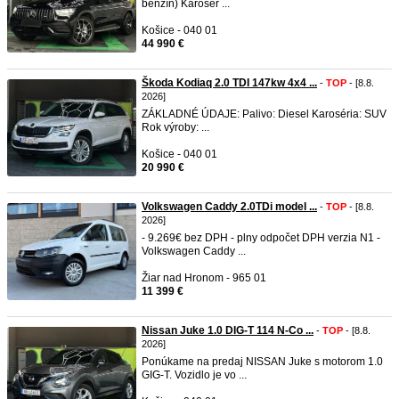
benzín) Karosér ...
Košice - 040 01
44 990 €
Škoda Kodiaq 2.0 TDI 147kw 4x4 ...
-
TOP
- [8.8.
2026]
ZÁKLADNÉ ÚDAJE: Palivo: Diesel Karoséria: SUV
Rok výroby: ...
Košice - 040 01
20 990 €
Volkswagen Caddy 2.0TDi model ...
-
TOP
- [8.8.
2026]
- 9.269€ bez DPH - plny odpočet DPH verzia N1 -
Volkswagen Caddy ...
Žiar nad Hronom - 965 01
11 399 €
Nissan Juke 1.0 DIG-T 114 N-Co ...
-
TOP
- [8.8.
2026]
Ponúkame na predaj NISSAN Juke s motorom 1.0
GIG-T. Vozidlo je vo ...