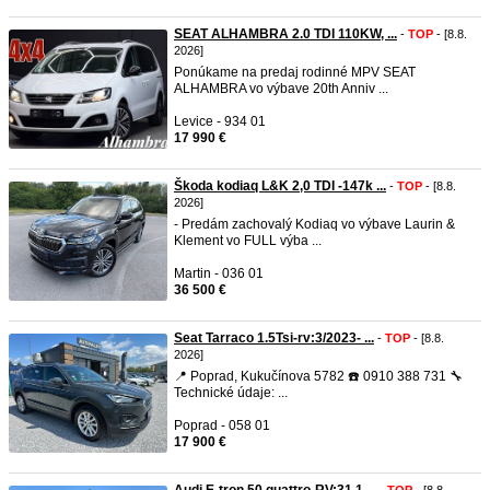
SEAT ALHAMBRA 2.0 TDI 110KW, ...
-
TOP
- [8.8.
2026]
Ponúkame na predaj rodinné MPV SEAT
ALHAMBRA vo výbave 20th Anniv ...
Levice - 934 01
17 990 €
Škoda kodiaq L&K 2,0 TDI -147k ...
-
TOP
- [8.8.
2026]
- Predám zachovalý Kodiaq vo výbave Laurin &
Klement vo FULL výba ...
Martin - 036 01
36 500 €
Seat Tarraco 1.5Tsi-rv:3/2023- ...
-
TOP
- [8.8.
2026]
📍 Poprad, Kukučínova 5782 ☎️ 0910 388 731 🔧
Technické údaje: ...
Poprad - 058 01
17 900 €