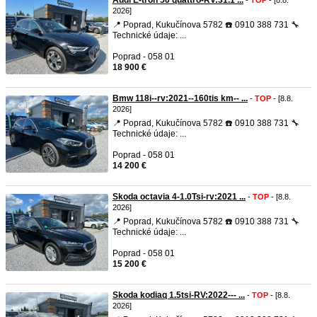
Audi E-tron 50 quattro-RV:31.1 ...
-
TOP
- [8.8.
2026]
📍 Poprad, Kukučínova 5782 ☎️ 0910 388 731 🔧
Technické údaje: ...
Poprad - 058 01
18 900 €
Bmw 118i--rv:2021--160tis km-- ...
-
TOP
- [8.8.
2026]
📍 Poprad, Kukučínova 5782 ☎️ 0910 388 731 🔧
Technické údaje: ...
Poprad - 058 01
14 200 €
Skoda octavia 4-1.0Tsi-rv:2021 ...
-
TOP
- [8.8.
2026]
📍 Poprad, Kukučínova 5782 ☎️ 0910 388 731 🔧
Technické údaje: ...
Poprad - 058 01
15 200 €
Skoda kodiaq 1.5tsi-RV:2022--- ...
-
TOP
- [8.8.
2026]