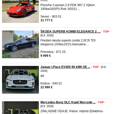
2026]
Porsche Cayman 2.9 PDK 987.2 Výkon:
195kw/265PS Rok: 9/2011 ...
Senec - 903 01
31 777 €
ŠKODA SUPERB KOMBI ELEGANCE 2. ...
-
TOP
-
[8.8. 2026]
Predám skoda superb combi 2,0CR TDI
elegance,103kw,2015,manualna ...
Prievidza - 972 25
9 999 €
Jaguar I-Pace EV400 90 kWh SE ...
-
TOP
- [8.8.
2026]
dd
Košice - 040 01
22 990 €
Mercedes-Benz GLC Kupé Mercede ...
-
TOP
-
[8.8. 2026]
ZÁKLADNÉ ÚDAJE: Palivo: Hybrid (Elektrina -