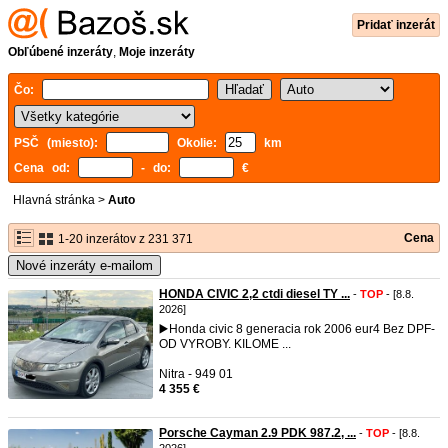
Pridať inzerát
Obľúbené inzeráty
,
Moje inzeráty
Čo:
PSČ (miesto):
Okolie:
km
Cena od:
- do:
€
Hlavná stránka
>
Auto
Cena
1-20 inzerátov z 231 371
Nové inzeráty e-mailom
HONDA CIVIC 2,2 ctdi diesel TY ...
-
TOP
- [8.8.
2026]
▶️Honda civic 8 generacia rok 2006 eur4 Bez DPF-
OD VYROBY. KILOME ...
Nitra - 949 01
4 355 €
Porsche Cayman 2.9 PDK 987.2, ...
-
TOP
- [8.8.