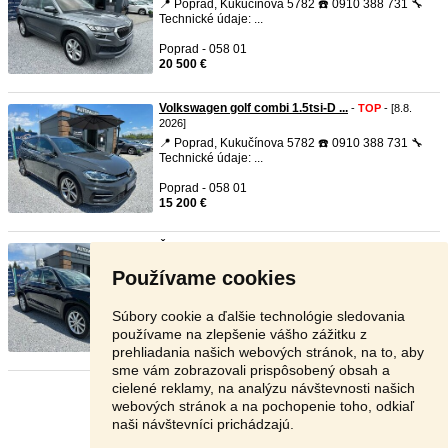
📍 Poprad, Kukučínova 5782 ☎️ 0910 388 731 🔧
Technické údaje: ...
Poprad - 058 01
20 500 €
Volkswagen golf combi 1.5tsi-D ...
-
TOP
- [8.8.
2026]
📍 Poprad, Kukučínova 5782 ☎️ 0910 388 731 🔧
Technické údaje: ...
Poprad - 058 01
15 200 €
Škoda kodiaq 1.5tsi-DSG-rv:06/ ...
-
TOP
- [8.8.
2026]
Používame cookies
📍 Poprad, Kukučínova 5782 ☎️ 0910 388 731 🔧
Technické údaje: ...
Súbory cookie a ďalšie technológie sledovania
Poprad - 058 01
používame na zlepšenie vášho zážitku z
22 200 €
prehliadania našich webových stránok, na to, aby
sme vám zobrazovali prispôsobený obsah a
cielené reklamy, na analýzu návštevnosti našich
Stránka:
1
2
3
Ďalšia
webových stránok a na pochopenie toho, odkiaľ
naši návštevníci prichádzajú.