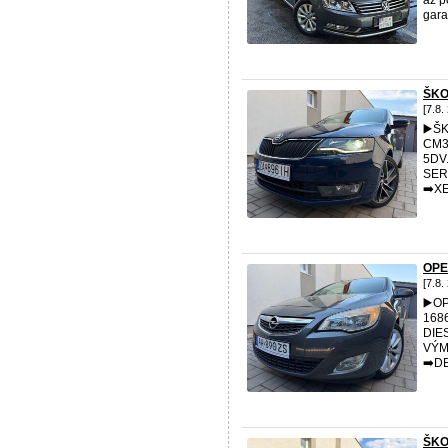
až p
gara
ŠKO
[7.8.
▶️ŠK
CM3
5DV
SER
➡️X
OPE
[7.8.
▶️O
168
DIE
VÝM
➡️D
ŠKO