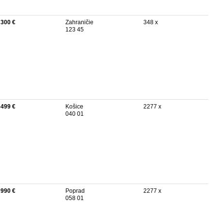
 300 €
Zahraničie
348 x
123 45
 499 €
Košice
2277 x
040 01
 990 €
Poprad
2277 x
058 01