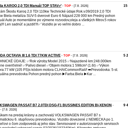
da KAROQ 2,0 TDI Manuál TOP STAV✅️
15
-
TOP
- [7.8. 2026]
ám Škodu Karoq 2,0 TDI 110kw Technické údaje:Rok.v.09/2019 2,0 TDI
w Biela metalíza SUV-5 dverové Euro 6 Nájazd:228 000 km Predný pohon
ál Auto je momentálne po výmene rozvodov,oleja a všetkých filtrov.5 rokov
j!!! Len sadnúť a jazdiť!!!✅️ Vozidlo je vo veľmi dobro ...
DA OCTAVIA III 1.6 TDI 77KW ACTIVE
5 
-
TOP
- [7.8. 2026]
HNICKÉ ÚDAJE: ✅️Rok výroby:Model 2015 ✅️Najazdené km:248.000km
ne overiťelné! ✅️Palivo:diesel ✅️Objem motora:1 598cm³ (1.6l) ✅️Výkon
ra:77 kW (105 PS)s kódom motora CLHA/CommonRail/! ➡️Prevodovka: 5-st.
álna prevodovka Pohon:predný pohon ▶️Farba:Biela ▶️Kar ...
KSWAGEN PASSAT B7 2.0TDI DSG-F1 BUSSINES EDITON BI-XENON
9 
-
- [7.8. 2026]
úkam na predaj krásny a zachovalý VOLKSWAGEN PASSAT B7 s
matickou 6. stupňovou prevodovkou. Vozidlo dovezené z NEMECKA po 1.
teľovi o čom zodpovedá aj jeho stav. Servisované v autorizovaných servisoch