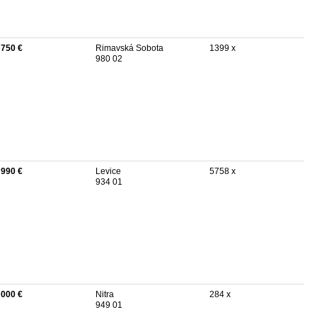
 750 €
Rimavská Sobota
1399 x
980 02
 990 €
Levice
5758 x
934 01
 000 €
Nitra
284 x
949 01