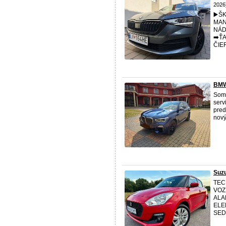
2026
▶️Š
MAN
NÁD
➡️Ť
ČIE
BMW
Som 
serv
pred
nový
Suzu
TEC
VOZ
ALA
ELE
SED