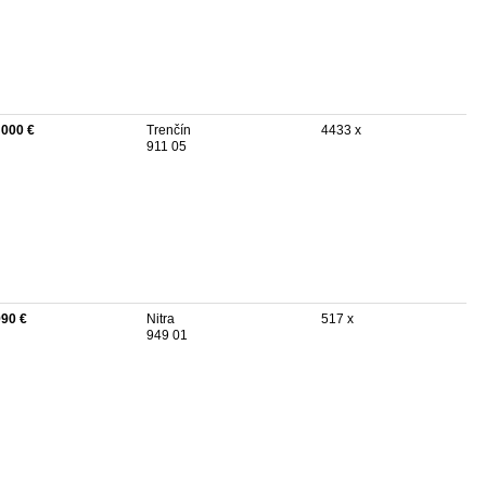
 000 €
Trenčín
4433 x
911 05
990 €
Nitra
517 x
949 01