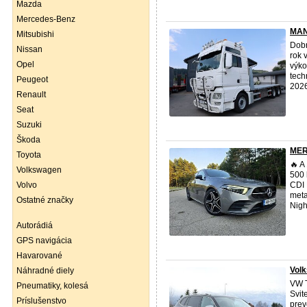
Mazda
Mercedes-Benz
MAN
Mitsubishi
Dob
Nissan
rok 
Opel
výko
tech
Peugeot
2026 
Renault
Seat
Suzuki
Škoda
MER
Toyota
🔥 A
Volkswagen
500 
Volvo
CDI 
meta
Ostatné značky
Night
Autorádiá
GPS navigácia
Havarované
Volk
Náhradné diely
VW T
Pneumatiky, kolesá
Svit
Príslušenstvo
prev