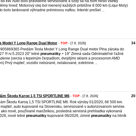
 88 kW. Auto bolo pravidelne servisované a vždy sa na ňom riešili všetky
lémy hneď. Motorový olej bol menený každých približne 8 000 km (Liqui Moly)
to bolo tankované výhradne prémiovou naftou. Interiér prešiel ...
a Model Y Long Range Dual Motor
34
-
TOP
- [7.8. 2026]
0905869365 Predám Tesla Model Y Long Range Dual motor Plna záruka do
27 !!! rv:5.2023 20" letné
pneumatiky
.+ 19" Zimná sada Odnímateľné ťažné
adenie (verzia s tepelným čerpadlom, dvojitými sklami a procesorom AMD
n) Prvý majiteľ, vozidlo nebúrané, nelakované, extrémne ...
dám Škodu Karoq 1,5 TSI SPORTLINE M6
20
-
TOP
- [7.8. 2026]
ám Škodu Karoq 1,5 TSI SPORTLINE M6. Rok výroby 01/2020, 66 500 km.
 majiteľ, auto kupované na Slovensku, servisované v autorizovanom servise.
 ako nové, používané manželkou, posledná servisná prehliadka vykonaná
026, nové letné
pneumatiky
kupované 06/2026, zimné
pneumatiky
na hliník