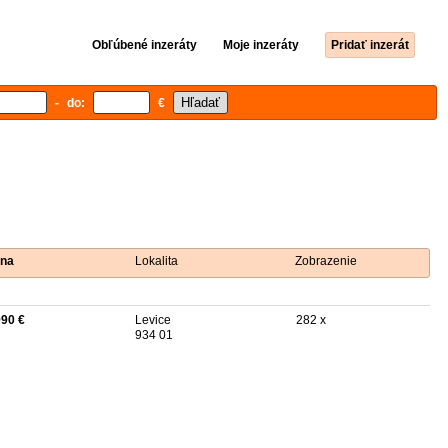
Obľúbené inzeráty
Moje inzeráty
Pridať inzerát
- do:
€
na
Lokalita
Zobrazenie
990 €
Levice
282 x
934 01