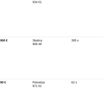
934 01
 900 €
Skalica
395 x
908 48
990 €
Prievidza
62 x
971 01