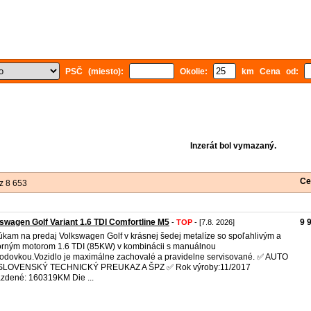
PSČ (miesto):
Okolie:
km Cena od:
Inzerát bol vymazaný.
Ce
z 8 653
swagen Golf Variant 1.6 TDI Comfortline M5
9 
-
TOP
- [7.8. 2026]
kam na predaj Volkswagen Golf v krásnej šedej metalíze so spoľahlivým a
rným motorom 1.6 TDI (85KW) v kombinácii s manuálnou
odovkou.Vozidlo je maximálne zachovalé a pravidelne servisované. ✅️ AUTO
SLOVENSKÝ TECHNICKÝ PREUKAZ A ŠPZ ✅️ Rok výroby:11/2017
zdené: 160319KM Die ...