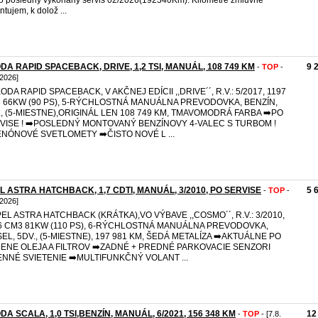
o posledný vykonaný servis 02/2026(192340Km). Kilometre zmluvne
ntujem, k dolož ...
DA RAPID SPACEBACK, DRIVE, 1,2 TSI, MANUÁL, 108 749 KM
9 
-
TOP
-
 2026]
ODA RAPID SPACEBACK, V AKČNEJ EDÍCII ,,DRIVE´´, R.V.: 5/2017, 1197
 66KW (90 PS), 5-RÝCHLOSTNÁ MANUÁLNA PREVODOVKA, BENZÍN,
., (5-MIESTNE),ORIGINÁL LEN 108 749 KM, TMAVOMODRÁ FARBA ➡️PO
VISE ! ➡️POSLEDNÝ MONTOVANÝ BENZÍNOVY 4-VALEC S TURBOM !
ENÓNOVÉ SVETLOMETY ➡️ČISTO NOVÉ L ...
L ASTRA HATCHBACK, 1,7 CDTI, MANUÁL, 3/2010, PO SERVISE
5 
-
TOP
-
 2026]
PEL ASTRA HATCHBACK (KRÁTKA),VO VÝBAVE ,,COSMO´´, R.V.: 3/2010,
6 CM3 81KW (110 PS), 6-RÝCHLOSTNÁ MANUÁLNA PREVODOVKA,
SEL, 5DV., (5-MIESTNE), 197 981 KM, ŠEDÁ METALÍZA ➡️AKTUÁLNE PO
ENE OLEJA A FILTROV ➡️ZADNÉ + PREDNÉ PARKOVACIE SENZORI
ENNÉ SVIETENIE ➡️MULTIFUNKČNÝ VOLANT ...
DA SCALA, 1,0 TSI,BENZÍN, MANUÁL, 6/2021, 156 348 KM
12
-
TOP
- [7.8.