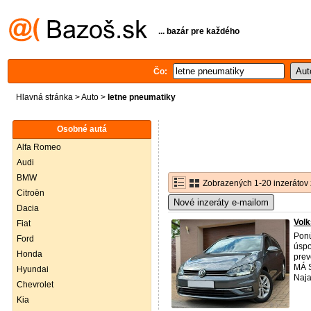
... bazár pre každého
Čo:
Hlavná stránka
>
Auto
>
letne pneumatiky
Osobné autá
Alfa Romeo
Audi
BMW
Zobrazených 1-20 inzerátov 
Citroën
Nové inzeráty e-mailom
Dacia
Volk
Fiat
Ponú
Ford
úspo
Honda
prev
MÁ 
Hyundai
Naja
Chevrolet
Kia