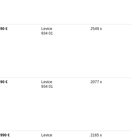
290 €
Levice
2549 x
934 01
690 €
Levice
2077 x
934 01
 990 €
Levice
2165 x