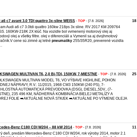
 a6 c7 avant 3.0 TDI quattro 3x-sline WEISS
18
-
TOP
- [7.8. 2026]
am Audi a6 c7 3.0tdi quattro 160kw 218ps 3x sline. RV 2017 KM 209764
S. 160KW-218K 2X klùč. Na vozidle bol vvmenený motorový olej aj
odový olej a všetky filtre. olej v diferenciáli a Vymenil sa aj dvojhmotový
vačník.V cene sú zimné aj letné
pneumatiky
255/35R20, preverenè vozidla
..
KSWAGEN MULTIVAN T6, 2,0 Bi-TDI, 150KW, 7-MIESTNE
25
-
TOP
- [7.8. 2026]
OLKSWAGEN MULTIVAN MODEL T6, VO VÝBAVE HIGHLINE, POHON
NEJ NÁPRAVY, R.V.: 11/2015, 1968 CM3 150KW (240 PS), 7-
HLOSTNÁ AUTOMATICKÁ PREVODOVKA (DSG), DIESEL,5DV., (7-
STNE), 235 496 KM, NÁDHERNÁ KOMBINÁCIA BIELEJ METALÍZY A
REJ FOLIE ➡️AKTUÁLNE NOVÁ STK/EK ➡️AKTUÁLNE PO VÝMENE OLEJA
cedes-Benz C180 CDI W204 – 88 kW 2014
11
-
TOP
- [7.8. 2026]
ý deň, predám Mercedes-Benz C180 CDI W204, rok výroby 2014, motor 2.1