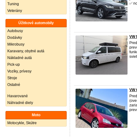
✅ no
Tuning
Veterány
Úžitkové automobily
Autobusy
VW 
Dodávky
Pred
Mikrobusy
prev
Karavany, obytné autá
funk
svie
Nákladné autá
Pick-up
Vozíky, prívesy
Stroje
Ostatné
VW G
Havarované
Pred
(ove
Náhradné diely
zari
prev
Moto
Motocykle, Skútre