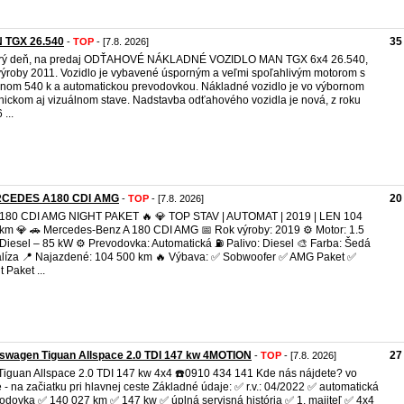
 TGX 26.540
35
-
TOP
- [7.8. 2026]
rý deň, na predaj ODŤAHOVÉ NÁKLADNÉ VOZIDLO MAN TGX 6x4 26.540,
výroby 2011. Vozidlo je vybavené úsporným a veľmi spoľahlivým motorom s
nom 540 k a automatickou prevodovkou. Nákladné vozidlo je vo výbornom
nickom aj vizuálnom stave. Nadstavba odťahového vozidla je nová, z roku
...
CEDES A180 CDI AMG
20
-
TOP
- [7.8. 2026]
 180 CDI AMG NIGHT PAKET 🔥 💎 TOP STAV | AUTOMAT | 2019 | LEN 104
km 💎 🚗 Mercedes-Benz A 180 CDI AMG 📅 Rok výroby: 2019 ⚙️ Motor: 1.5
Diesel – 85 kW ⚙️ Prevodovka: Automatická ⛽ Palivo: Diesel 🎨 Farba: Šedá
líza 📍 Najazdené: 104 500 km 🔥 Výbava: ✅ Sobwoofer ✅ AMG Paket ✅
 Paket ...
swagen Tiguan Allspace 2.0 TDI 147 kw 4MOTION
27
-
TOP
- [7.8. 2026]
iguan Allspace 2.0 TDI 147 kw 4x4 ☎️0910 434 141 Kde nás nájdete? vo
e - na začiatku pri hlavnej ceste Základné údaje: ✅ r.v.: 04/2022 ✅ automatická
odovka ✅ 140 027 km ✅ 147 kw ✅ úplná servisná história ✅ 1. majiteľ ✅ 4x4