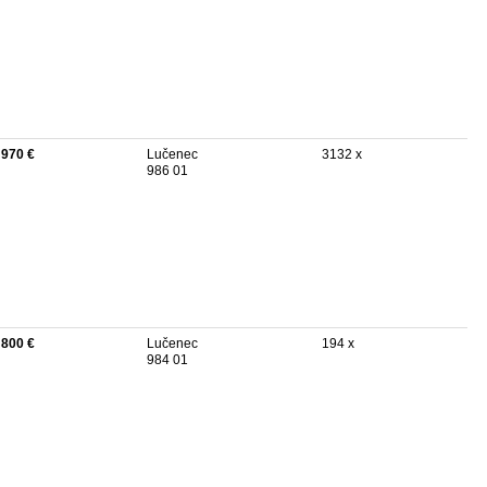
 970 €
Lučenec
3132 x
986 01
 800 €
Lučenec
194 x
984 01