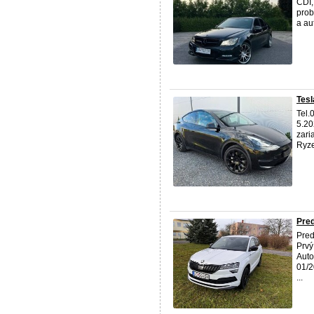
CDI,
prob
a au
Tesl
Tel.
5.20
zari
Ryze
Pre
Pred
Prvý
Auto
01/2
...