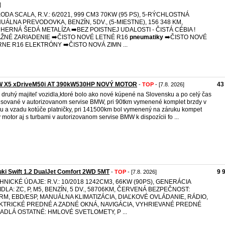
]
KODA SCALA, R.V.: 6/2021, 999 CM3 70KW (95 PS), 5-RÝCHLOSTNÁ
UÁLNA PREVODOVKA, BENZÍN, 5DV., (5-MIESTNE), 156 348 KM,
HERNÁ ŠEDÁ METALÍZA ➡️BEZ POISTNEJ UDALOSTI - ČISTÁ CÉBIA !
AŽNÉ ZARIADENIE ➡️ČISTO NOVÉ LETNÉ R16
pneumatiky
➡️ČISTO NOVÉ
RNE R16 ELEKTRÓNY ➡️ČISTO NOVÁ ZIMN ...
 X5 xDriveM50i AT 390kW530HP NOVÝ MOTOR
43
-
TOP
- [7.8. 2026]
druhý majiteľ vozidla,ktoré bolo ako nové kúpené na Slovensku a po celý čas
isované v autorizovanom servise BMW, pri 90tkm vymenené komplet brzdy v
u a vzadu kotúče platničky, pri 141500km bol vymenený na záruku kompet
 motor aj s turbami v autorizovanom servise BMW k dispozícii fo ...
ki Swift 1.2 DualJet Comfort 2WD 5MT
9 
-
TOP
- [7.8. 2026]
HNICKÉ ÚDAJE: R.V.: 10/2018 1242CM3, 66KW (90PS), GENERÁCIA
IDLA: ZC, P, M5, BENZÍN, 5 DV., 58706KM, ČERVENÁ BEZPEČNOST:
RM, EBD/ESP, MANUÁLNA KLIMATIZÁCIA, DIAĽKOVÉ OVLÁDANIE, RÁDIO,
KTRICKÉ PREDNÉ A ZADNÉ OKNÁ, NAVIGÁCIA, VYHRIEVANÉ PREDNÉ
ADLÁ OSTATNÉ: HMLOVÉ SVETLOMETY, P ...