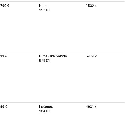
 700 €
Nitra
1532 x
952 01
299 €
Rimavská Sobota
5474 x
979 01
490 €
Lučenec
4931 x
984 01