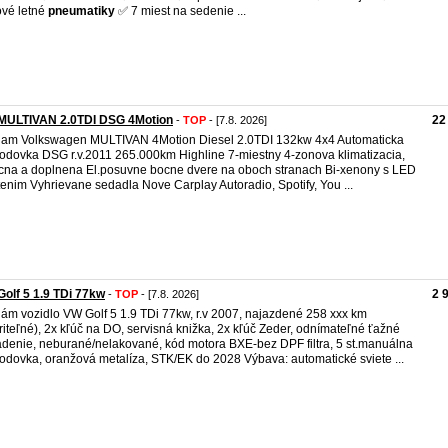
vé letné
pneumatiky
✅ 7 miest na sedenie ...
MULTIVAN 2.0TDI DSG 4Motion
22
-
TOP
- [7.8. 2026]
am Volkswagen MULTIVAN 4Motion Diesel 2.0TDI 132kw 4x4 Automaticka
odovka DSG r.v.2011 265.000km Highline 7-miestny 4-zonova klimatizacia,
cna a doplnena El.posuvne bocne dvere na oboch stranach Bi-xenony s LED
tenim Vyhrievane sedadla Nove Carplay Autoradio, Spotify, You ...
olf 5 1.9 TDi 77kw
2 
-
TOP
- [7.8. 2026]
ám vozidlo VW Golf 5 1.9 TDi 77kw, r.v 2007, najazdené 258 xxx km
riteľné), 2x kľúč na DO, servisná knižka, 2x kľúč Zeder, odnímateľné ťažné
adenie, neburané/nelakované, kód motora BXE-bez DPF filtra, 5 st.manuálna
odovka, oranžová metalíza, STK/EK do 2028 Výbava: automatické sviete ...