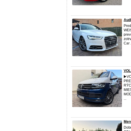
Audi
Pred
WEIS
prev
zotr
Car .
VOL
▶️V
PRED
RÝC
MIE
MOD
...
Mer
Dobr