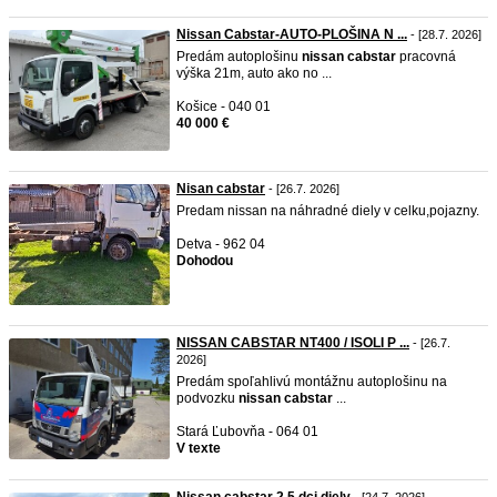
Nissan Cabstar-AUTO-PLOŠINA N ...
- [28.7. 2026]
Predám autoplošinu
nissan
cabstar
pracovná
výška 21m, auto ako no ...
Košice - 040 01
40 000 €
Nisan cabstar
- [26.7. 2026]
Predam nissan na náhradné diely v celku,pojazny.
Detva - 962 04
Dohodou
NISSAN CABSTAR NT400 / ISOLI P ...
- [26.7.
2026]
Predám spoľahlivú montážnu autoplošinu na
podvozku
nissan
cabstar
...
Stará Ľubovňa - 064 01
V texte