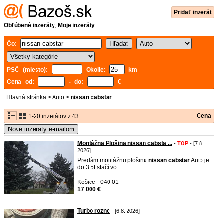
Pridať inzerát
Obľúbené inzeráty
,
Moje inzeráty
Čo:
PSČ (miesto):
Okolie:
km
Cena od:
- do:
€
Hlavná stránka
>
Auto
>
nissan cabstar
Cena
1-20 inzerátov z 43
Nové inzeráty e-mailom
Montážna Plošina nissan cabsta ...
-
TOP
- [7.8.
2026]
Predám montážnu plošinu
nissan
cabstar
Auto je
do 3.5t stačí vo ...
Košice - 040 01
17 000 €
Turbo rozne
- [6.8. 2026]