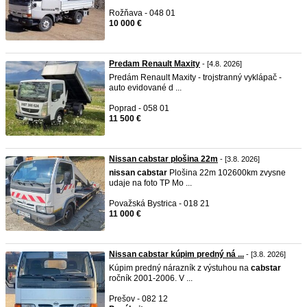
Rožňava - 048 01
10 000 €
Predam Renault Maxity
- [4.8. 2026]
Predám Renault Maxity - trojstranný vyklápač -
auto evidované d ...
Poprad - 058 01
11 500 €
Nissan cabstar plošina 22m
- [3.8. 2026]
nissan
cabstar
Plošina 22m 102600km zvysne
udaje na foto TP Mo ...
Považská Bystrica - 018 21
11 000 €
Nissan cabstar kúpim predný ná ...
- [3.8. 2026]
Kúpim predný nárazník z výstuhou na
cabstar
ročník 2001-2006. V ...
Prešov - 082 12