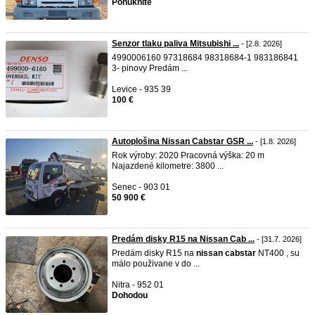
Ponúknite
Senzor tlaku paliva Mitsubishi ...
- [2.8. 2026]
4990006160 97318684 98318684-1 983186841
3- pinovy Predám ...
Levice - 935 39
100 €
Autoplošina Nissan Cabstar GSR ...
- [1.8. 2026]
Rok výroby: 2020 Pracovná výška: 20 m
Najazdené kilometre: 3800 ...
Senec - 903 01
50 900 €
Predám disky R15 na Nissan Cab ...
- [31.7. 2026]
Predám disky R15 na
nissan
cabstar
NT400 , su
málo použivane v do ...
Nitra - 952 01
Dohodou