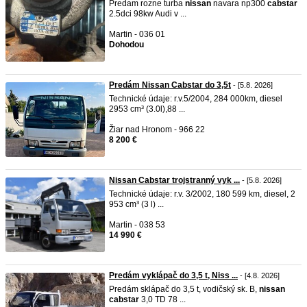
Predam rozne turba
nissan
navara np300
cabstar
2.5dci 98kw Audi v ...
Martin - 036 01
Dohodou
Predám Nissan Cabstar do 3,5t
- [5.8. 2026]
Technické údaje: r.v.5/2004, 284 000km, diesel
2953 cm³ (3.0l),88 ...
Žiar nad Hronom - 966 22
8 200 €
Nissan Cabstar trojstranný vyk ...
- [5.8. 2026]
Technické údaje: r.v. 3/2002, 180 599 km, diesel, 2
953 cm³ (3 l) ...
Martin - 038 53
14 990 €
Predám vyklápač do 3,5 t, Niss ...
- [4.8. 2026]
Predám sklápač do 3,5 t, vodičský sk. B,
nissan
cabstar
3,0 TD 78 ...