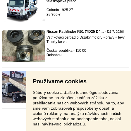
teleskopická praco ...
Galanta - 925 27
28 900 €
Nissan Pathfinder R51 (YD25 D4 ...
- [21.7. 2026]
Vstřikovací čerpadlo Držáky motoru - pravý + levý
Trubky ke vst ...
Česká republika - 110 00
Dohodou
Opel Movano 2,3d 107kW vyklapa ...
- [20.7. 2026]
Predám Opel Movano 2,3d 107kW M6, 4/2013,
Používame cookies
naj.177100km, Vyklapa ...
Nitra - 949 11
Súbory cookie a ďalšie technológie sledovania
13 500 €
používame na zlepšenie vášho zážitku z
prehliadania našich webových stránok, na to, aby
sme vám zobrazovali prispôsobený obsah a
cielené reklamy, na analýzu návštevnosti našich
Stránka:
1
2
3
Ďalšia
webových stránok a na pochopenie toho, odkiaľ
naši návštevníci prichádzajú.