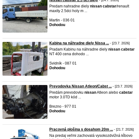
Nissan cabstar 2.5 dci diely
- [24.7. 2026]
Predam nahradne diely
nissan
cabstar
/renault
maxity 2.5dci holy m ...
Martin - 036 01
Dohodou
Kabina na náhradne diely Nissa ...
- [23.7. 2026]
Pradam Kabinu na náhradne diely
nissan
cabstar
NT 400 cena dohodo ...
Svidník - 087 01
Dohodou
Prevodovka Nissan Atleon/Cabst ...
- [23.7. 2026]
Predám prevodovku
nissan
Atleon alebo
cabstar
motor 3.0TD kód ...
Brezno - 977 01
Dohodou
Pracovná plošina s dosahom 20m ...
- [21.7. 2026]
Na predaj veľmi zachovalá vysokozdvižná kĺbovo