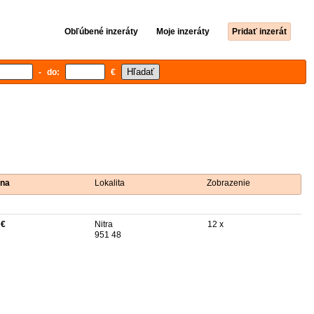
Obľúbené inzeráty
Moje inzeráty
Pridať inzerát
- do:
€
na
Lokalita
Zobrazenie
 €
Nitra
12 x
951 48