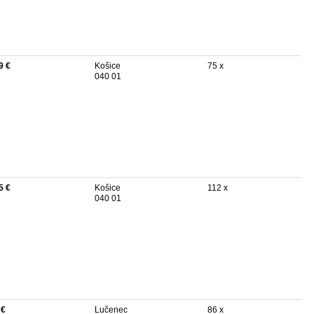
9 €
Košice
75 x
040 01
5 €
Košice
112 x
040 01
 €
Lučenec
86 x