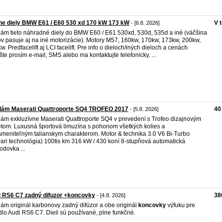
e diely BMW E61 / E60 530 xd 170 kW 173 kW
V 
- [6.8. 2026]
ám tieto náhradné diely do BMW E60 / E61 530xd, 530d, 535d a iné (väčšina
ov pasuje aj na iné motorizácie). Motory M57, 160kw, 170kw, 173kw, 200kw,
w. Predfacelift aj LCI facelift. Pre info o dieloch/iných dieloch a cenách
šte prosím e-mail, SMS alebo ma kontaktujte telefonicky. ...
dám Maserati Quattroporte SQ4 TROFEO 2017
40
- [5.8. 2026]
ám exkluzívne Maserati Quattroporte SQ4 v prevedení s Trofeo dizajnovým
tom. Luxusná športová limuzína s pohonom všetkých kolies a
meniteľným talianskym charakterom. Motor & technika 3.0 V6 Bi-Turbo
rari technológia) 100tis km 316 kW / 430 koní 8-stupňová automatická
odovka ...
 RS6 C7 zadný difuzor +koncovky
38
- [4.8. 2026]
ám originál karbonovy zadný difúzor a obe originál
koncovky
výfuku pre
dlo Audi RS6 C7. Dieli sú používané, plne funkčné.