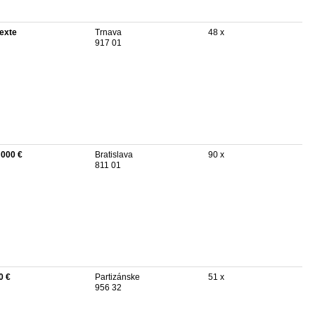
texte
Trnava
48 x
917 01
 000 €
Bratislava
90 x
811 01
0 €
Partizánske
51 x
956 32