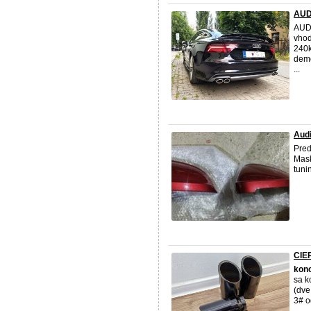
AUDI
AUD
vhod
240k
demo
...
Audi
Pred
Mas
tuni
CIE
kon
sa k
(dv
3# o