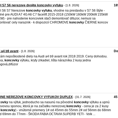
 S7 S6 nerezove dvojite koncovky vyfuku
18
- [1.8. 2026]
I S6 S7 Nerezove
koncovky
vyfuku
, vhodne na prestavbu v S7 S6 štýle -
né pre AUDI A7 4G A6 C7 facelift 2015-2018 (150kW 160kW 200kW 235kW
W) - pre nahodenie koncoviek stačí demontovať difuzor, nemusi sa
ntovať cely naraznik - k dispozicií CHROMOVE
koncovky
ČIERNE koncov
 a4 b9 avant
Do
- [1.8. 2026]
ám nepoškodené diely na Audi a4 b9 avant rok 2018 2019. Ceny dohodou.
ka,
koncovky
výfuku, kryty zrkadiel, lišta nárazníka 2 kusy jedna
ngová,difúzor
RNE NEREZOVE KONCOVKY VYFUKOV DUPLEX
45
- [31.7. 2026]
covky
na výfuk, jednoducho sa nasunú na pôvodné
koncovky
výfuku a upnú
ovovou sponou, ktorá je na začiatku nerezovej
koncovky
- cena je za 2 kusy
e
koncovky
) - vnútorné priemery 1# od 45mm do 55mm 2# od 56mm do 68mm
d 69mm do 77mm - ŠKODA FABIA OCTAVIA SUPERB YETI - Volk ...