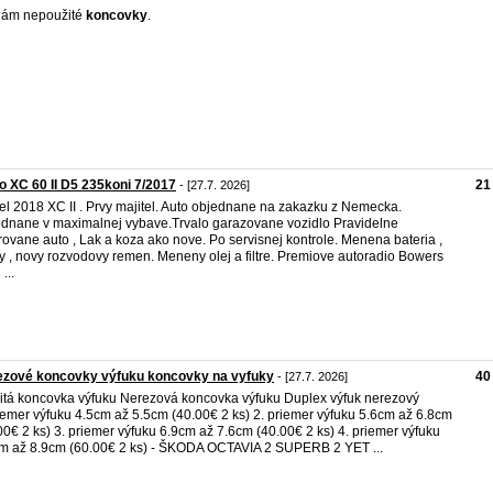
dám nepoužité
koncovky
.
o XC 60 II D5 235koni 7/2017
21
- [27.7. 2026]
l 2018 XC II . Prvy majitel. Auto objednane na zakazku z Nemecka.
dnane v maximalnej vybave.Trvalo garazovane vozidlo Pravidelne
rovane auto , Lak a koza ako nove. Po servisnej kontrole. Menena bateria ,
y , novy rozvodovy remen. Meneny olej a filtre. Premiove autoradio Bowers
 ...
ezové koncovky výfuku koncovky na vyfuky
40
- [27.7. 2026]
itá koncovka výfuku Nerezová koncovka výfuku Duplex výfuk nerezový
iemer výfuku 4.5cm až 5.5cm (40.00€ 2 ks) 2. priemer výfuku 5.6cm až 6.8cm
00€ 2 ks) 3. priemer výfuku 6.9cm až 7.6cm (40.00€ 2 ks) 4. priemer výfuku
m až 8.9cm (60.00€ 2 ks) - ŠKODA OCTAVIA 2 SUPERB 2 YET ...