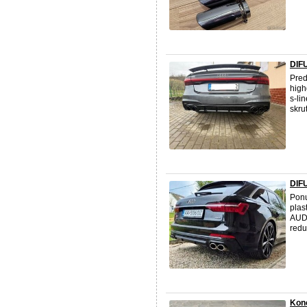
DIF
Pred
high
s-li
skru
DIF
Ponu
plas
AUDI
redu
Kon