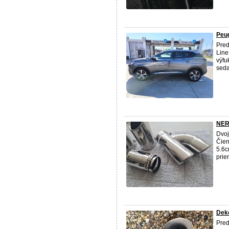
Peug
Pred
Line
výfu
seda
NER
Dvoj
Čie
5.6c
prie
Dek
Pre