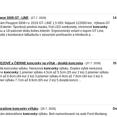
eot 3008 GT - LINE
14
- [27.7. 2026]
ám Peugeot 3008 r.v. 2019 GT- LINE 1,5 HDI. Nájazd 122000 km., Výbava GT
:Exteriér: Športová predná maska, Full LED svetlomety, chrómové
koncovky
ku a 18-palcové disky kolies.Interiér: Ergonomický volant s logom GT Line,
dlá v kombinácii látka/koža s výrazným prešívaním a hliníkové p ...
EZOVÉ a ČIERNE koncovky na výfuk - dvojitá koncovka
35
- [27.7. 2026]
itá koncovka výfuku. Nerezová
koncovky
výfuku. Duplex vyfuk nerezový.
rne
koncovky
1.priemer výfuku 4.5cm až 5.5cm (35 eur 2 ks) 2.priemer výfuku
m až 6.8cm (40 eur 2 ks) 3.priemer výfuku 6.9cm až 7.6cm (40 eur 2 ks) 4.
mer výfuku 7.7cm až 8.9cm (65 eur 2 ks) 5.dvojitá konco ...
oratívne koncovky výfuku
Do
- [26.7. 2026]
dám dekoratívne
koncovky
výfuku. Boli namontované na aute Ford Mustang.