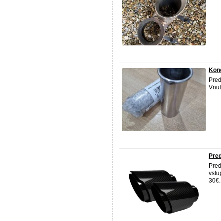
Kon
Pre
Vnut
Pre
Pre
vstu
30€.