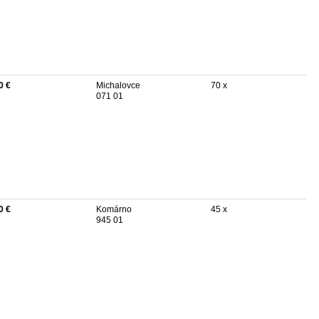
0 €
Michalovce
70 x
071 01
0 €
Komárno
45 x
945 01