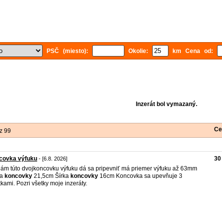
PSČ (miesto):
Okolie:
km Cena od:
Inzerát bol vymazaný.
Ce
z 99
covka výfuku
30
- [6.8. 2026]
ám túto dvojkoncovku výfuku dá sa pripevniť má priemer výfuku až 63mm
ka
koncovky
21,5cm Šírka
koncovky
16cm Koncovka sa upevňuje 3
tkami. Pozri všetky moje inzeráty.