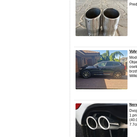
Pre
Volv
Mode
Obje
oset
brzd
Wilki
Ner
Dvoj
1.pr
(40.
7.7c