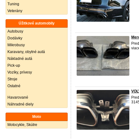
Tuning
Veterány
Úžitkové automobily
Autobusy
Mer
Dodávky
Pre
Mikrobusy
viac
Karavany, obytné autá
Nákladné autá
Pick-up
Vozíky, prívesy
Stroje
Ostatné
VOL
Havarované
Pred
3145
Náhradné diely
Moto
Motocykle, Skútre