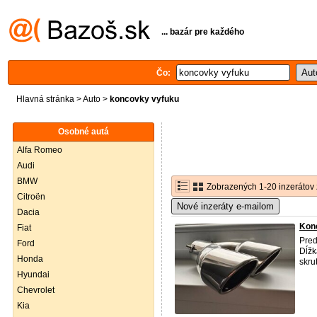
... bazár pre každého
Čo:
Hlavná stránka
>
Auto
>
koncovky vyfuku
Osobné autá
Alfa Romeo
Audi
BMW
Zobrazených 1-20 inzerátov 
Citroën
Nové inzeráty e-mailom
Dacia
Kon
Fiat
Pred
Ford
Dĺž
Honda
skru
Hyundai
Chevrolet
Kia