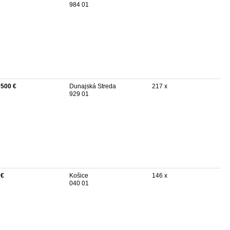
984 01
 500 €
Dunajská Streda
217 x
929 01
 €
Košice
146 x
040 01