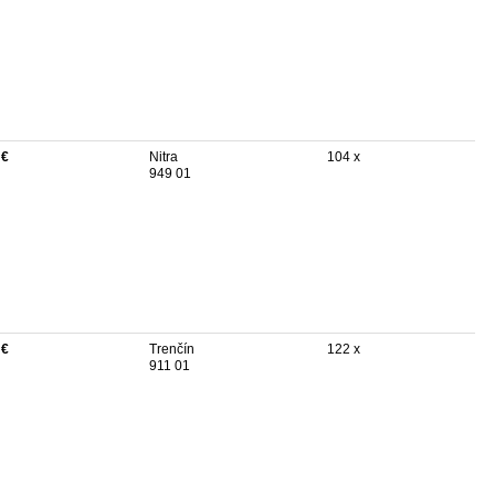
 €
Nitra
104 x
949 01
 €
Trenčín
122 x
911 01