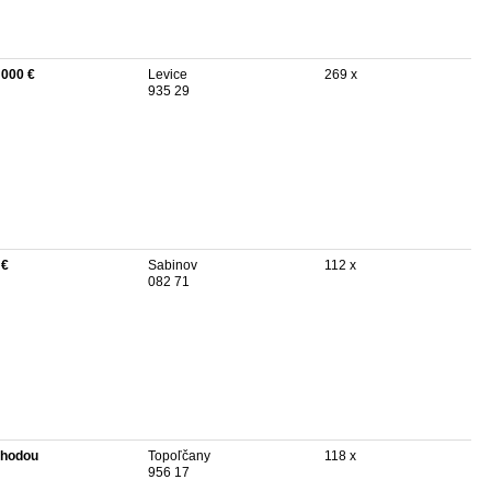
 000 €
Levice
269 x
935 29
 €
Sabinov
112 x
082 71
hodou
Topoľčany
118 x
956 17