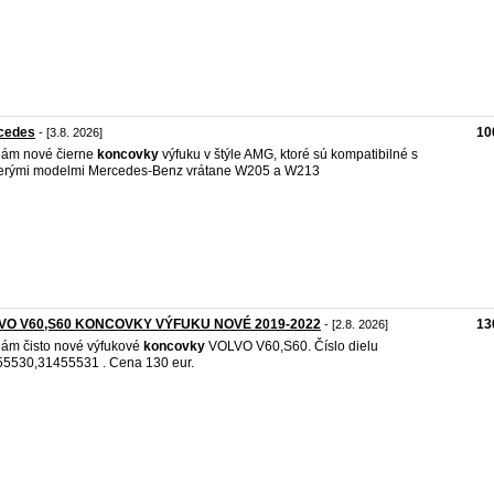
cedes
10
- [3.8. 2026]
dám nové čierne
koncovky
výfuku v štýle AMG, ktoré sú kompatibilné s
erými modelmi Mercedes-Benz vrátane W205 a W213
VO V60,S60 KONCOVKY VÝFUKU NOVÉ 2019-2022
13
- [2.8. 2026]
ám čisto nové výfukové
koncovky
VOLVO V60,S60. Číslo dielu
5530,31455531 . Cena 130 eur.