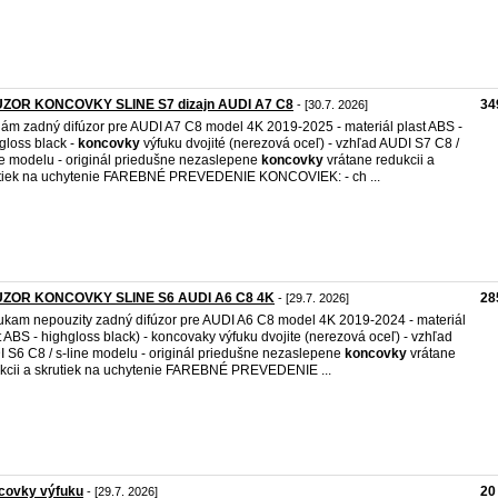
UZOR KONCOVKY SLINE S7 dizajn AUDI A7 C8
34
- [30.7. 2026]
ám zadný difúzor pre AUDI A7 C8 model 4K 2019-2025 - materiál plast ABS -
gloss black -
koncovky
výfuku dvojité (nerezová oceľ) - vzhľad AUDI S7 C8 /
ne modelu - originál priedušne nezaslepene
koncovky
vrátane redukcii a
tiek na uchytenie FAREBNÉ PREVEDENIE KONCOVIEK: - ch ...
UZOR KONCOVKY SLINE S6 AUDI A6 C8 4K
28
- [29.7. 2026]
kam nepouzity zadný difúzor pre AUDI A6 C8 model 4K 2019-2024 - materiál
t ABS - highgloss black) - koncovaky výfuku dvojite (nerezová oceľ) - vzhľad
 S6 C8 / s-line modelu - originál priedušne nezaslepene
koncovky
vrátane
kcii a skrutiek na uchytenie FAREBNÉ PREVEDENIE ...
covky výfuku
20
- [29.7. 2026]