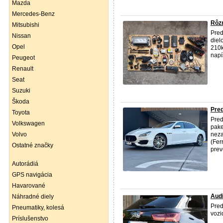
Mazda
Mercedes-Benz
Rôzn
Mitsubishi
Pred
Nissan
diel
Opel
210k
napí
Peugeot
Renault
Seat
Suzuki
Škoda
Pre
Toyota
Pred
Volkswagen
pake
Volvo
neza
(Fer
Ostatné značky
prev
Autorádiá
GPS navigácia
Havarované
Audi
Náhradné diely
Pred
Pneumatiky, kolesá
vozi
Príslušenstvo