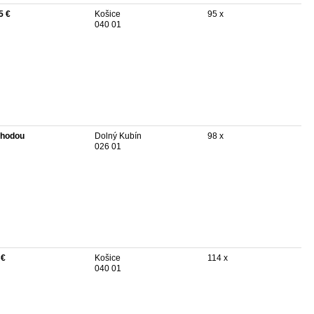
5 €
Košice
95 x
040 01
hodou
Dolný Kubín
98 x
026 01
 €
Košice
114 x
040 01