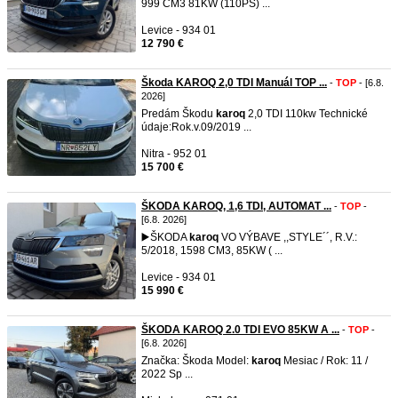
999 CM3 81KW (110PS) ...
Levice - 934 01
12 790 €
Škoda KAROQ 2,0 TDI Manuál TOP ...
-
TOP
- [6.8.
2026]
Predám Škodu
karoq
2,0 TDI 110kw Technické
údaje:Rok.v.09/2019 ...
Nitra - 952 01
15 700 €
ŠKODA KAROQ, 1,6 TDI, AUTOMAT ...
-
TOP
-
[6.8. 2026]
▶️ŠKODA
karoq
VO VÝBAVE ,,STYLE´´, R.V.:
5/2018, 1598 CM3, 85KW ( ...
Levice - 934 01
15 990 €
ŠKODA KAROQ 2.0 TDI EVO 85KW A ...
-
TOP
-
[6.8. 2026]
Značka: Škoda Model:
karoq
Mesiac / Rok: 11 /
2022 Sp ...