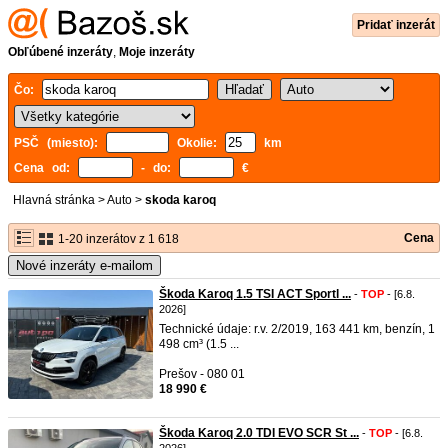
Pridať inzerát
Obľúbené inzeráty
,
Moje inzeráty
Čo:
PSČ (miesto):
Okolie:
km
Cena od:
- do:
€
Hlavná stránka
>
Auto
>
skoda karoq
Cena
1-20 inzerátov z 1 618
Nové inzeráty e-mailom
Škoda Karoq 1.5 TSI ACT Sportl ...
-
TOP
- [6.8.
2026]
Technické údaje: r.v. 2/2019, 163 441 km, benzín, 1
498 cm³ (1.5 ...
Prešov - 080 01
18 990 €
Škoda Karoq 2.0 TDI EVO SCR St ...
-
TOP
- [6.8.