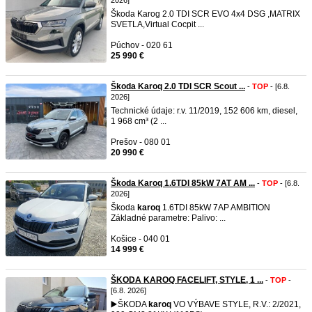
2026]
Škoda Karog 2.0 TDI SCR EVO 4x4 DSG ,MATRIX
SVETLA,Virtual Cocpit ...
Púchov - 020 61
25 990 €
Škoda Karoq 2.0 TDI SCR Scout ...
-
TOP
- [6.8.
2026]
Technické údaje: r.v. 11/2019, 152 606 km, diesel,
1 968 cm³ (2 ...
Prešov - 080 01
20 990 €
Škoda Karoq 1.6TDI 85kW 7AT AM ...
-
TOP
- [6.8.
2026]
Škoda
karoq
1.6TDI 85kW 7AP AMBITION
Základné parametre: Palivo: ...
Košice - 040 01
14 999 €
ŠKODA KAROQ FACELIFT, STYLE, 1 ...
-
TOP
-
[6.8. 2026]
▶️ŠKODA
karoq
VO VÝBAVE STYLE, R.V.: 2/2021,