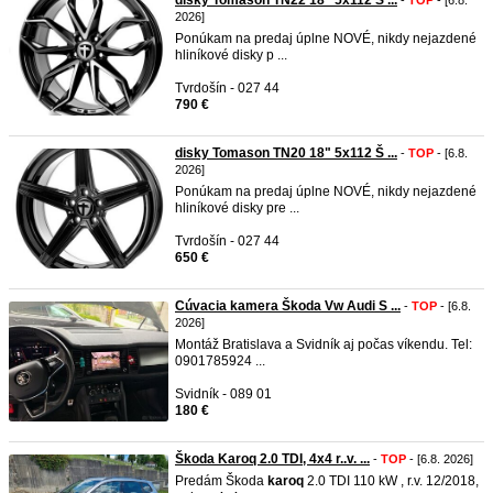
disky Tomason TN22 18" 5x112 S ...
-
TOP
- [6.8.
2026]
Ponúkam na predaj úplne NOVÉ, nikdy nejazdené
hliníkové disky p ...
Tvrdošín - 027 44
790 €
disky Tomason TN20 18" 5x112 Š ...
-
TOP
- [6.8.
2026]
Ponúkam na predaj úplne NOVÉ, nikdy nejazdené
hliníkové disky pre ...
Tvrdošín - 027 44
650 €
Cúvacia kamera Škoda Vw Audi S ...
-
TOP
- [6.8.
2026]
Montáž Bratislava a Svidník aj počas víkendu. Tel:
0901785924 ...
Svidník - 089 01
180 €
Škoda Karoq 2.0 TDI, 4x4 r..v. ...
-
TOP
- [6.8. 2026]
Predám Škoda
karoq
2.0 TDI 110 kW , r.v. 12/2018,