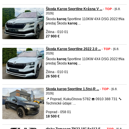
Škoda Karoq Sportline Krásna V ...
-
TOP
- [6.8.
2026]
Škoda
karoq
Sportline 110KW 4X4 DSG 2022 ❗️Na
predaj Škoda
karoq
...
Žilina - 010 01
27 900 €
Škoda Karoq Sportline 2022 2.0 ...
-
TOP
- [6.8.
2026]
Škoda
karoq
Sportline 110KW 4X4 DSG 2022 ❗️Na
predaj Škoda
karoq
...
Žilina - 010 01
26 500 €
Skoda karoq Sportline 1.5tsi-R ...
-
TOP
- [6.8.
2026]
📍 Poprad, Kukučínova 5782 ☎️ 0910 388 731 🔧
Technické údaje: ...
Poprad - 058 01
18 500 €