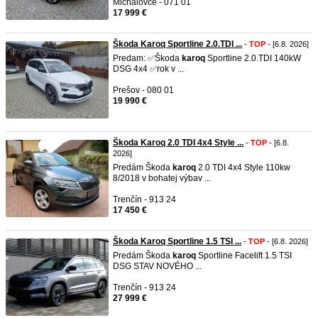
Michalovce - 071 01
17 999 €
Škoda Karoq Sportline 2.0.TDI ...
-
TOP
- [6.8. 2026]
Predam: ✅Škoda
karoq
Sportline 2.0.TDI 140kW
DSG 4x4 ✅rok v ...
Prešov - 080 01
19 990 €
Škoda Karoq 2.0 TDI 4x4 Style ...
-
TOP
- [6.8.
2026]
Predám Škoda
karoq
2.0 TDI 4x4 Style 110kw
8/2018 v bohatej výbav ...
Trenčín - 913 24
17 450 €
Škoda Karoq Sportline 1.5 TSI ...
-
TOP
- [6.8. 2026]
Predám Škoda
karoq
Sportline Facelift 1.5 TSI
DSG STAV NOVÉHO ...
Trenčín - 913 24
27 999 €