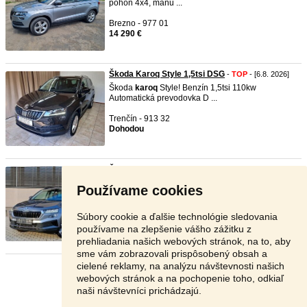
pohon 4x4, manu ...
Brezno - 977 01
14 290 €
Škoda Karoq Style 1,5tsi DSG
-
TOP
- [6.8. 2026]
Škoda
karoq
Style! Benzín 1,5tsi 110kw
Automatická prevodovka D ...
Trenčín - 913 32
Dohodou
Škoda Karoq 1.5 TSI 110kW 2023 ...
-
TOP
- [6.8.
2026]
Používame cookies
Predám Škoda
karoq
Facelift 1.5 TSI v továrenskej
záruke. STAV ...
Súbory cookie a ďalšie technológie sledovania
Trenčín - 913 24
používame na zlepšenie vášho zážitku z
24 499 €
prehliadania našich webových stránok, na to, aby
sme vám zobrazovali prispôsobený obsah a
cielené reklamy, na analýzu návštevnosti našich
Stránka:
1
2
3
Ďalšia
webových stránok a na pochopenie toho, odkiaľ
naši návštevníci prichádzajú.