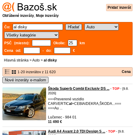
Pridať inzerát
Obľúbené inzeráty
,
Moje inzeráty
Čo:
PSČ (miesto):
Okolie:
km
Cena od:
- do:
€
Hlavná stránka
>
Auto
>
al disky
Cena
1-20 inzerátov z 11 620
Nové inzeráty e-mailom
Škoda Superb Combi Exclusiv DS ...
-
TOP
- [9.8.
2026]
===Preverené vozidlo
CARVERTIC
al
+CEBIA/DEKRA,ŠKODA...===
===Au ...
Lučenec - 984 01
11 490 €
Audi A4 Avant 2.0 TDI Design S ...
-
TOP
- [9.8.