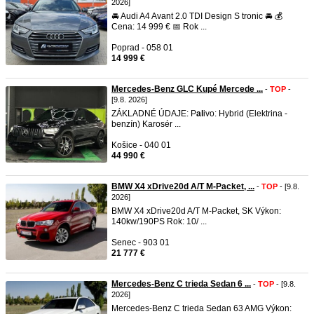
2026]
🚘 Audi A4 Avant 2.0 TDI Design S tronic 🚘 💰
Cena: 14 999 € 📅 Rok ...
Poprad - 058 01
14 999 €
Mercedes-Benz GLC Kupé Mercede ...
-
TOP
-
[9.8. 2026]
ZÁKLADNÉ ÚDAJE: P
al
ivo: Hybrid (Elektrina -
benzín) Karosér ...
Košice - 040 01
44 990 €
BMW X4 xDrive20d A/T M-Packet, ...
-
TOP
- [9.8.
2026]
BMW X4 xDrive20d A/T M-Packet, SK Výkon:
140kw/190PS Rok: 10/ ...
Senec - 903 01
21 777 €
Mercedes-Benz C trieda Sedan 6 ...
-
TOP
- [9.8.
2026]
Mercedes-Benz C trieda Sedan 63 AMG Výkon: