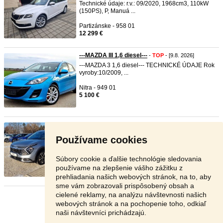
Technické údaje: r.v.: 09/2020, 1968cm3, 110kW
(150PS), P, Manuá ...
Partizánske - 958 01
12 299 €
---MAZDA III 1,6 diesel---
-
TOP
- [9.8. 2026]
---MAZDA 3 1,6 diesel--- TECHNICKÉ ÚDAJE Rok
vyroby:10/2009, ...
Nitra - 949 01
5 100 €
KIA SPORTAGE 1.6 T-GDI MHEV GO ...
-
TOP
-
[9.8. 2026]
Používame cookies
TECHNICKÉ ÚDAJE: R.V.: 2023, 1598CM3,
110KW (150PS), 4x4, A7, BEN ...
Súbory cookie a ďalšie technológie sledovania
Nitra - 949 01
používame na zlepšenie vášho zážitku z
25 650 €
prehliadania našich webových stránok, na to, aby
sme vám zobrazovali prispôsobený obsah a
cielené reklamy, na analýzu návštevnosti našich
Stránka:
1
2
3
Ďalšia
webových stránok a na pochopenie toho, odkiaľ
naši návštevníci prichádzajú.