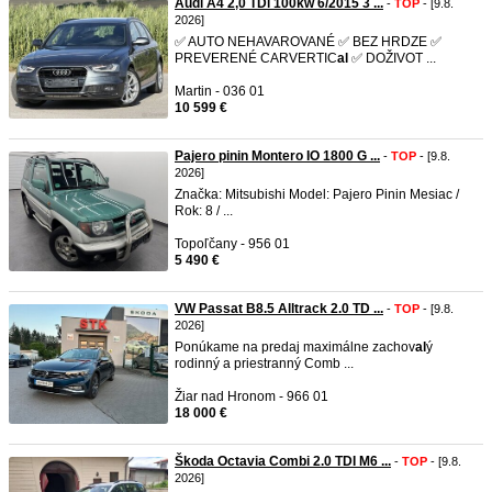
Audi A4 2,0 TDi 100kw 6/2015 3 ...
-
TOP
- [9.8.
2026]
✅ AUTO NEHAVAROVANÉ ✅ BEZ HRDZE ✅
PREVERENÉ CARVERTIC
al
✅ DOŽIVOT ...
Martin - 036 01
10 599 €
Pajero pinin Montero IO 1800 G ...
-
TOP
- [9.8.
2026]
Značka: Mitsubishi Model: Pajero Pinin Mesiac /
Rok: 8 / ...
Topoľčany - 956 01
5 490 €
VW Passat B8.5 Alltrack 2.0 TD ...
-
TOP
- [9.8.
2026]
Ponúkame na predaj maximálne zachov
al
ý
rodinný a priestranný Comb ...
Žiar nad Hronom - 966 01
18 000 €
Škoda Octavia Combi 2.0 TDI M6 ...
-
TOP
- [9.8.
2026]