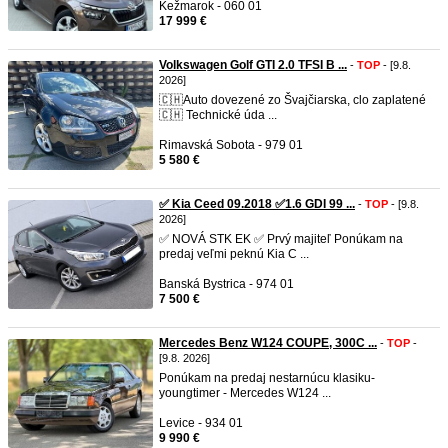
Kežmarok - 060 01
17 999 €
Volkswagen Golf GTI 2.0 TFSI B ...
-
TOP
- [9.8.
2026]
🇨🇭Auto dovezené zo Švajčiarska, clo zaplatené
🇨🇭 Technické úda ...
Rimavská Sobota - 979 01
5 580 €
✅ Kia Ceed 09.2018 ✅1.6 GDI 99 ...
-
TOP
- [9.8.
2026]
✅ NOVÁ STK EK ✅ Prvý majiteľ Ponúkam na
predaj veľmi peknú Kia C ...
Banská Bystrica - 974 01
7 500 €
Mercedes Benz W124 COUPE, 300C ...
-
TOP
-
[9.8. 2026]
Ponúkam na predaj nestarnúcu klasiku-
youngtimer - Mercedes W124 ...
Levice - 934 01
9 990 €