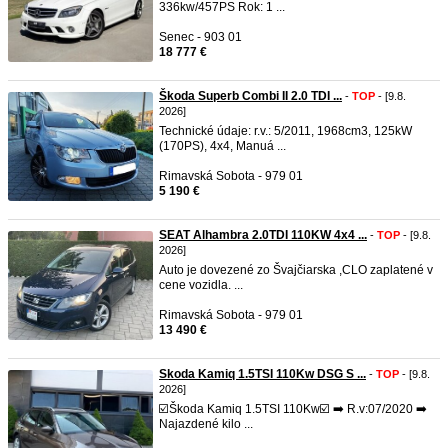
336kw/457PS Rok: 1 ...
Senec - 903 01
18 777 €
Škoda Superb Combi II 2.0 TDI ...
-
TOP
- [9.8.
2026]
Technické údaje: r.v.: 5/2011, 1968cm3, 125kW
(170PS), 4x4, Manuá ...
Rimavská Sobota - 979 01
5 190 €
SEAT Alhambra 2.0TDI 110KW 4x4 ...
-
TOP
- [9.8.
2026]
Auto je dovezené zo Švajčiarska ,CLO zaplatené v
cene vozidla. ...
Rimavská Sobota - 979 01
13 490 €
Skoda Kamiq 1.5TSI 110Kw DSG S ...
-
TOP
- [9.8.
2026]
☑️Škoda Kamiq 1.5TSI 110Kw☑️ ➡️ R.v:07/2020 ➡️
Najazdené kilo ...