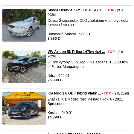
Škoda Octavia 2 RS 2.0 TFSI 20 ...
-
TOP
- [9.8.
2026]
Dovoz Švajčiarsko ,CLO zaplatené v cene vozidla.
Klimatizácia CLI ...
Rimavská Sobota - 980 21
3 990 €
VW Arteon Sb R-line 147kw 4x4 ...
-
TOP
- [9.8.
2026]
✅ Rok vyroby: 06/2022 ✅ Najazdene: 136.000km
✅ Farba: Mangangrau ...
Nitra - 949 01
25 990 €
Kia Niro 1.6 GDi Hybrid Platin ...
-
TOP
- [9.8. 2026]
Značka: Kia Model: Niro Mesiac / Rok: 6 / 2021
Spresneni ...
Košice - 040 01
14 890 €