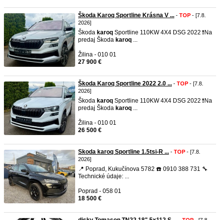
Škoda Karoq Sportline Krásna V ...
-
TOP
- [7.8.
2026]
Škoda
karoq
Sportline 110KW 4X4 DSG 2022 ❗️Na
predaj Škoda
karoq
...
Žilina - 010 01
27 900 €
Škoda Karoq Sportline 2022 2.0 ...
-
TOP
- [7.8.
2026]
Škoda
karoq
Sportline 110KW 4X4 DSG 2022 ❗️Na
predaj Škoda
karoq
...
Žilina - 010 01
26 500 €
Skoda karoq Sportline 1.5tsi-R ...
-
TOP
- [7.8.
2026]
📍 Poprad, Kukučínova 5782 ☎️ 0910 388 731 🔧
Technické údaje: ...
Poprad - 058 01
18 500 €