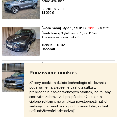
pohon 4x4, manu ...
Brezno - 977 01
14 290 €
Škoda Karoq Style 1,5tsi DSG
-
TOP
- [7.8. 2026]
Škoda
karoq
Style! Benzín 1,5tsi 110kw
Automatická prevodovka D ...
Trenčín - 913 32
Dohodou
Škoda Karoq 1.5 TSI 110kW 2023 ...
-
TOP
- [7.8.
2026]
Používame cookies
Predám Škoda
karoq
Facelift 1.5 TSI v továrenskej
záruke. STAV ...
Súbory cookie a ďalšie technológie sledovania
Trenčín - 913 24
používame na zlepšenie vášho zážitku z
24 499 €
prehliadania našich webových stránok, na to, aby
sme vám zobrazovali prispôsobený obsah a
cielené reklamy, na analýzu návštevnosti našich
Stránka:
1
2
3
Ďalšia
webových stránok a na pochopenie toho, odkiaľ
naši návštevníci prichádzajú.