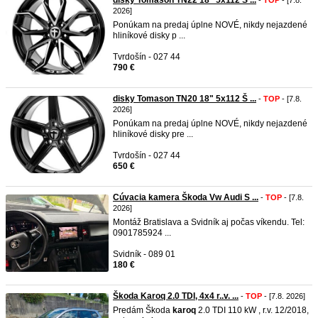
disky Tomason TN22 18" 5x112 S ...
-
TOP
- [7.8.
2026]
Ponúkam na predaj úplne NOVÉ, nikdy nejazdené
hliníkové disky p ...
Tvrdošín - 027 44
790 €
disky Tomason TN20 18" 5x112 Š ...
-
TOP
- [7.8.
2026]
Ponúkam na predaj úplne NOVÉ, nikdy nejazdené
hliníkové disky pre ...
Tvrdošín - 027 44
650 €
Cúvacia kamera Škoda Vw Audi S ...
-
TOP
- [7.8.
2026]
Montáž Bratislava a Svidník aj počas víkendu. Tel:
0901785924 ...
Svidník - 089 01
180 €
Škoda Karoq 2.0 TDI, 4x4 r..v. ...
-
TOP
- [7.8. 2026]
Predám Škoda
karoq
2.0 TDI 110 kW , r.v. 12/2018,