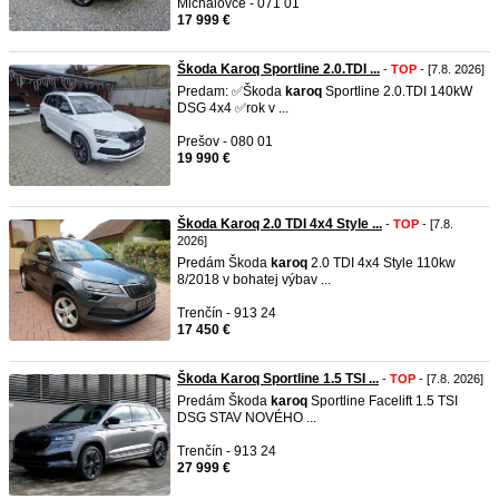
Michalovce - 071 01
17 999 €
Škoda Karoq Sportline 2.0.TDI ...
-
TOP
- [7.8. 2026]
Predam: ✅Škoda
karoq
Sportline 2.0.TDI 140kW
DSG 4x4 ✅rok v ...
Prešov - 080 01
19 990 €
Škoda Karoq 2.0 TDI 4x4 Style ...
-
TOP
- [7.8.
2026]
Predám Škoda
karoq
2.0 TDI 4x4 Style 110kw
8/2018 v bohatej výbav ...
Trenčín - 913 24
17 450 €
Škoda Karoq Sportline 1.5 TSI ...
-
TOP
- [7.8. 2026]
Predám Škoda
karoq
Sportline Facelift 1.5 TSI
DSG STAV NOVÉHO ...
Trenčín - 913 24
27 999 €