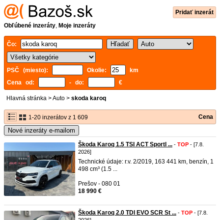
Pridať inzerát
Obľúbené inzeráty
,
Moje inzeráty
Čo:
PSČ (miesto):
Okolie:
km
Cena od:
- do:
€
Hlavná stránka
>
Auto
>
skoda karoq
Cena
1-20 inzerátov z 1 609
Nové inzeráty e-mailom
Škoda Karoq 1.5 TSI ACT Sportl ...
-
TOP
- [7.8.
2026]
Technické údaje: r.v. 2/2019, 163 441 km, benzín, 1
498 cm³ (1.5 ...
Prešov - 080 01
18 990 €
Škoda Karoq 2.0 TDI EVO SCR St ...
-
TOP
- [7.8.