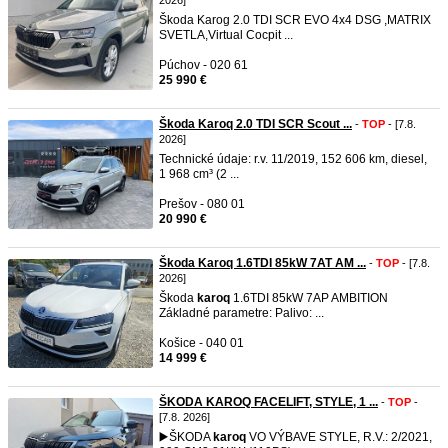
2026]
Škoda Karog 2.0 TDI SCR EVO 4x4 DSG ,MATRIX
SVETLA,Virtual Cocpit ...
Púchov - 020 61
25 990 €
Škoda Karoq 2.0 TDI SCR Scout ...
-
TOP
- [7.8.
2026]
Technické údaje: r.v. 11/2019, 152 606 km, diesel,
1 968 cm³ (2 ...
Prešov - 080 01
20 990 €
Škoda Karoq 1.6TDI 85kW 7AT AM ...
-
TOP
- [7.8.
2026]
Škoda
karoq
1.6TDI 85kW 7AP AMBITION
Základné parametre: Palivo: ...
Košice - 040 01
14 999 €
ŠKODA KAROQ FACELIFT, STYLE, 1 ...
-
TOP
-
[7.8. 2026]
▶️ŠKODA
karoq
VO VÝBAVE STYLE, R.V.: 2/2021,