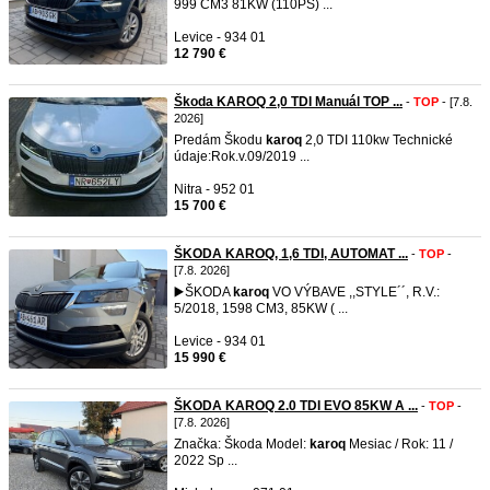
999 CM3 81KW (110PS) ...
Levice - 934 01
12 790 €
Škoda KAROQ 2,0 TDI Manuál TOP ...
-
TOP
- [7.8.
2026]
Predám Škodu
karoq
2,0 TDI 110kw Technické
údaje:Rok.v.09/2019 ...
Nitra - 952 01
15 700 €
ŠKODA KAROQ, 1,6 TDI, AUTOMAT ...
-
TOP
-
[7.8. 2026]
▶️ŠKODA
karoq
VO VÝBAVE ,,STYLE´´, R.V.:
5/2018, 1598 CM3, 85KW ( ...
Levice - 934 01
15 990 €
ŠKODA KAROQ 2.0 TDI EVO 85KW A ...
-
TOP
-
[7.8. 2026]
Značka: Škoda Model:
karoq
Mesiac / Rok: 11 /
2022 Sp ...