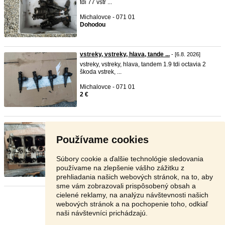
tdi 77 vstr ...
Michalovce - 071 01
Dohodou
vstreky, vstreky, hlava, tande ...
- [6.8. 2026]
vstreky, vstreky, hlava, tandem 1.9 tdi octavia 2
škoda vstrek, ...
Michalovce - 071 01
2 €
hlava motora, hlava, vstreky, ...
- [6.8. 2026]
vstrek, trysky, vstrekovace, hlava motora, hlava,
Používame cookies
sanie, chladič ...
Michalovce - 071 01
Súbory cookie a ďalšie technológie sledovania
2 €
používame na zlepšenie vášho zážitku z
prehliadania našich webových stránok, na to, aby
sme vám zobrazovali prispôsobený obsah a
cielené reklamy, na analýzu návštevnosti našich
Stránka:
1
2
3
Ďalšia
webových stránok a na pochopenie toho, odkiaľ
naši návštevníci prichádzajú.