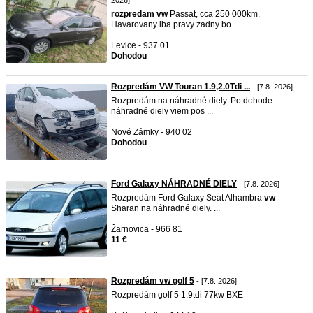
2026]
rozpredam
vw
Passat, cca 250 000km.
Havarovany iba pravy zadny bo ...
Levice - 937 01
Dohodou
Rozpredám VW Touran 1.9,2.0Tdi ...
- [7.8. 2026]
Rozpredám na náhradné diely. Po dohode
náhradné diely viem pos ...
Nové Zámky - 940 02
Dohodou
Ford Galaxy NÁHRADNÉ DIELY
- [7.8. 2026]
Rozpredám Ford Galaxy Seat Alhambra
vw
Sharan na náhradné diely. ...
Žarnovica - 966 81
11 €
Rozpredám vw golf 5
- [7.8. 2026]
Rozpredám golf 5 1.9tdi 77kw BXE