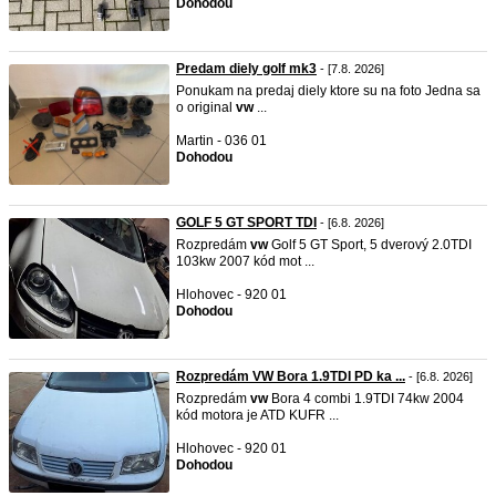
Dohodou
Predam diely golf mk3
- [7.8. 2026]
Ponukam na predaj diely ktore su na foto Jedna sa
o original
vw
...
Martin - 036 01
Dohodou
GOLF 5 GT SPORT TDI
- [6.8. 2026]
Rozpredám
vw
Golf 5 GT Sport, 5 dverový 2.0TDI
103kw 2007 kód mot ...
Hlohovec - 920 01
Dohodou
Rozpredám VW Bora 1.9TDI PD ka ...
- [6.8. 2026]
Rozpredám
vw
Bora 4 combi 1.9TDI 74kw 2004
kód motora je ATD KUFR ...
Hlohovec - 920 01
Dohodou