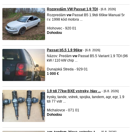
Rozpredám VW Passat 1,9 TDI
- [6.8. 2026]
Rozpredám
vw
Passat B5 1.9tdi 66kw Manual 5r
r.v. 1998 kód motora ...
Hlohovec - 920 01
Dohodou
Passat b5.5 1.9 96kw
- [6.8. 2026]
Názov: Predám
vw
Passat B5.5 Variant 1.9 TDI (96
kW / 110 kW chip ...
Dunajská Streda - 929 01
1 000 €
1.9 tdi 77kw BXE vstreky, hlav ...
- [6.8. 2026]
trysky, tande, vstrek, spojka, tandem, agr, egr, 1.9
tdi 77 vstr ...
Michalovce - 071 01
Dohodou