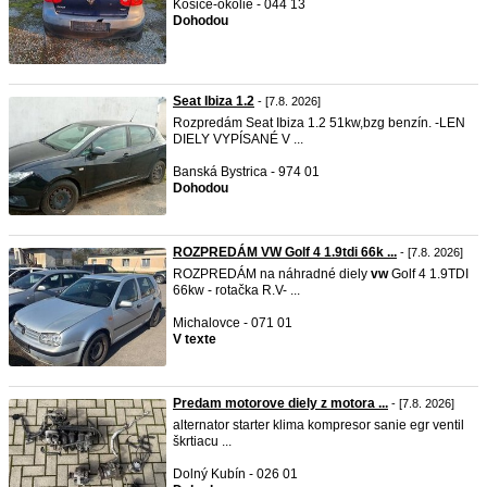
Košice-okolie - 044 13
Dohodou
Seat Ibiza 1.2
- [7.8. 2026]
Rozpredám Seat Ibiza 1.2 51kw,bzg benzín. -LEN
DIELY VYPÍSANÉ V ...
Banská Bystrica - 974 01
Dohodou
ROZPREDÁM VW Golf 4 1.9tdi 66k ...
- [7.8. 2026]
ROZPREDÁM na náhradné diely
vw
Golf 4 1.9TDI
66kw - rotačka R.V- ...
Michalovce - 071 01
V texte
Predam motorove diely z motora ...
- [7.8. 2026]
alternator starter klima kompresor sanie egr ventil
škrtiacu ...
Dolný Kubín - 026 01