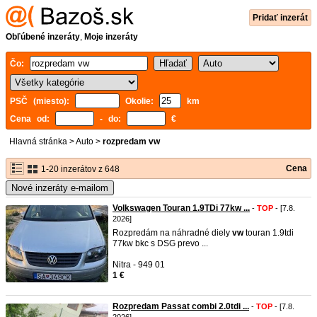
Pridať inzerát
Obľúbené inzeráty
,
Moje inzeráty
Čo:
PSČ (miesto):
Okolie:
km
Cena od:
- do:
€
Hlavná stránka
>
Auto
>
rozpredam vw
Cena
1-20 inzerátov z 648
Nové inzeráty e-mailom
Volkswagen Touran 1.9TDi 77kw ...
-
TOP
- [7.8.
2026]
Rozpredám na náhradné diely
vw
touran 1.9tdi
77kw bkc s DSG prevo ...
Nitra - 949 01
1 €
Rozpredam Passat combi 2.0tdi ...
-
TOP
- [7.8.