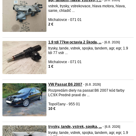
agr, tandem, hlava, vstreky, t ...
- [6.8. 2026]
vstrek, trysky, vstrekovace, hlava motora, hlava,
sanie, chladič ...
Michalovce - 071 01
2 €
1.9 tdi 77kw octavia 2 škoda, ...
- [6.8. 2026]
trysky, tande, vstrek, spojka, tandem, agr, egr, 1.9
tdi 77 vstr ...
Michalovce - 071 01
1 €
VW Passat B6 2007
- [6.8. 2026]
Rozpredám diely na passat B6 2007 kód farby
LC9X Predné pravé dv ...
Topoľčany - 955 01
10 €
trysky, tande, vstrek, spojka, ...
- [6.8. 2026]
trysky, tande, vstrek, spojka, tandem, agr, egr, 1.9