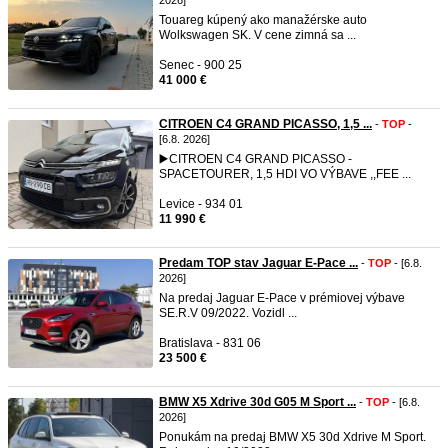
2026]
Touareg kúpený ako manažérske auto
Wolkswagen SK. V cene zimná sa ...
Senec - 900 25
41 000 €
CITROEN C4 GRAND PICASSO, 1,5 ...
-
TOP
-
[6.8. 2026]
▶️CITROEN C4 GRAND PICASSO -
SPACETOURER, 1,5 HDI VO VÝBAVE ,,FEE ...
Levice - 934 01
11 990 €
Predam TOP stav Jaguar E-Pace ...
-
TOP
- [6.8.
2026]
Na predaj Jaguar E-Pace v prémiovej výbave
SE.R.V 09/2022. Vozidl ...
Bratislava - 831 06
23 500 €
BMW X5 Xdrive 30d G05 M Sport ...
-
TOP
- [6.8.
2026]
Ponukám na predaj BMW X5 30d Xdrive M Sport.