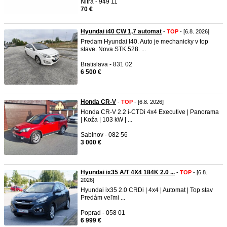
Nitra - 949 11
70 €
Hyundai i40 CW 1,7 automat
-
TOP
- [6.8. 2026]
Predam Hyundai I40. Auto je mechanicky v top
stave. Nova STK 528. ...
Bratislava - 831 02
6 500 €
Honda CR-V
-
TOP
- [6.8. 2026]
Honda CR-V 2.2 i-CTDi 4x4 Executive | Panorama
| Koža | 103 kW | ...
Sabinov - 082 56
3 000 €
Hyundai ix35 A/T 4X4 184K 2.0 ...
-
TOP
- [6.8.
2026]
Hyundai ix35 2.0 CRDi | 4x4 | Automat | Top stav
Predám veľmi ...
Poprad - 058 01
6 999 €