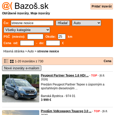
Pridať inzerát
Obľúbené inzeráty
,
Moje inzeráty
Čo:
PSČ (miesto):
Okolie:
km
Cena od:
- do:
€
Hlavná stránka
>
Auto
>
stresne nosice
Cena
1-20 inzerátov z 730
Nové inzeráty e-mailom
Peugeot Partner Tepee 1.6 HDi ...
-
TOP
- [6.8.
2026]
Predám Peugeot Partner Tepee s úsporným a
spoľahlivým dieselovým ...
Banská Bystrica - 974 01
3 999 €
Predám Volkswagen Touareg 3.0 ...
-
TOP
- [6.8.