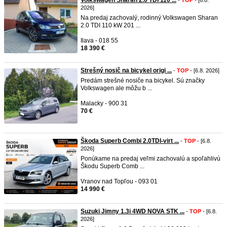
Volkswagen Sharan 2.0 TDI 110 ...
-
TOP
- [6.8.
2026]
Na predaj zachovalý, rodinný Volkswagen Sharan
2.0 TDI 110 kW 201 ...
Ilava - 018 55
18 390 €
Strešný nosič na bicykel origi ...
-
TOP
- [6.8. 2026]
Predám strešné nosiče na bicykel. Sú značky
Volkswagen ale môžu b ...
Malacky - 900 31
70 €
Škoda Superb Combi 2.0TDI-virt ...
-
TOP
- [6.8.
2026]
Ponúkame na predaj veľmi zachovalú a spoľahlivú
Škodu Superb Comb ...
Vranov nad Topľou - 093 01
14 990 €
Suzuki Jimny 1.3i 4WD NOVA STK ...
-
TOP
- [6.8.
2026]