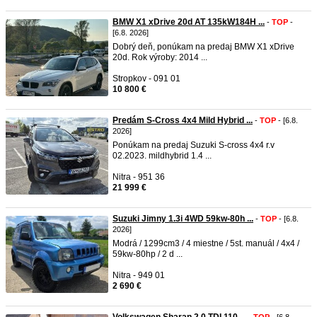
BMW X1 xDrive 20d AT 135kW184H ...
-
TOP
-
[6.8. 2026]
Dobrý deň, ponúkam na predaj BMW X1 xDrive
20d. Rok výroby: 2014 ...
Stropkov - 091 01
10 800 €
Predám S-Cross 4x4 Mild Hybrid ...
-
TOP
- [6.8.
2026]
Ponúkam na predaj Suzuki S-cross 4x4 r.v
02.2023. mildhybrid 1.4 ...
Nitra - 951 36
21 999 €
Suzuki Jimny 1.3i 4WD 59kw-80h ...
-
TOP
- [6.8.
2026]
Modrá / 1299cm3 / 4 miestne / 5st. manuál / 4x4 /
59kw-80hp / 2 d ...
Nitra - 949 01
2 690 €