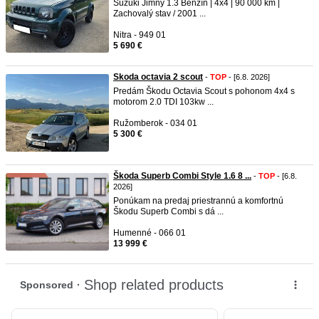
Suzuki Jimny 1.3 Benzín | 4x4 | 90 000 km |
Zachovalý stav / 2001 ...
Nitra - 949 01
5 690 €
Skoda octavia 2 scout
-
TOP
- [6.8. 2026]
Predám Škodu Octavia Scout s pohonom 4x4 s
motorom 2.0 TDI 103kw ...
Ružomberok - 034 01
5 300 €
Škoda Superb Combi Style 1.6 8 ...
-
TOP
- [6.8.
2026]
Ponúkam na predaj priestrannú a komfortnú
Škodu Superb Combi s dá ...
Humenné - 066 01
13 999 €