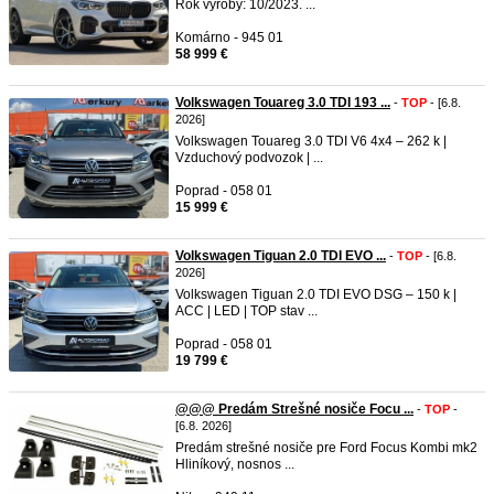
Rok vyroby: 10/2023. ...
Komárno - 945 01
58 999 €
Volkswagen Touareg 3.0 TDI 193 ...
-
TOP
- [6.8.
2026]
Volkswagen Touareg 3.0 TDI V6 4x4 – 262 k |
Vzduchový podvozok | ...
Poprad - 058 01
15 999 €
Volkswagen Tiguan 2.0 TDI EVO ...
-
TOP
- [6.8.
2026]
Volkswagen Tiguan 2.0 TDI EVO DSG – 150 k |
ACC | LED | TOP stav ...
Poprad - 058 01
19 799 €
@@@ Predám Strešné nosiče Focu ...
-
TOP
-
[6.8. 2026]
Predám strešné nosiče pre Ford Focus Kombi mk2
Hliníkový, nosnos ...