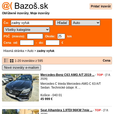
Pridať inzerát
Obľúbené inzeráty
,
Moje inzeráty
Čo:
PSČ (miesto):
Okolie:
km
Cena od:
- do:
€
Hlavná stránka
>
Auto
>
zadny vyfuk
Cena
1-20 inzerátov z 595
Nové inzeráty e-mailom
Mercedes-Benz C63 AMG A/T 2019 ...
-
TOP
- [7.8.
2026]
Mercedes C trieda Mercedes-AMG C 63 A/T
Sedan. Technické údaje: K ...
Košice - 040 01
45 999 €
Seat Alhambra 1.9TDI 96KW 7mie ...
-
TOP
- [7.8.