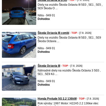
Škoda Octavia III DSG
-
TOP
- [7.8. 2026]
Diely na vozidlo Škoda Octavia III 5E0 , 5E1 , 5E5 ,
5E9 Škoda O ...
Nitra - 949 01
Dohodou
Škoda Octavia III combi
-
TOP
- [7.8. 2026]
Diely na vozidlo Škoda Octavia III 5E0 , 5E1 , 5E9
Škoda Octavia ...
Nitra - 949 01
Dohodou
Škoda Octavia III
-
TOP
- [7.8. 2026]
Náhradné diely na vozidlo Škoda Octavia 3 5E0 ,
5E1 , 5E9 Kó ...
Nitra - 949 01
Dohodou
Honda Prelude 5G 2.2 136kW
-
TOP
- [7.8. 2026]
Rok výroby: 1997 Motor: H22A5 2.2 136kw vtec