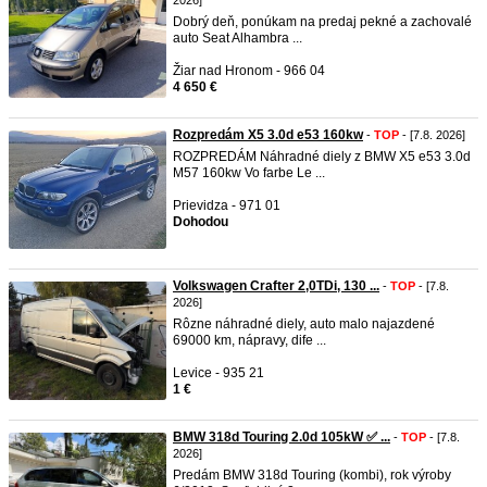
2026]
Dobrý deň, ponúkam na predaj pekné a zachovalé
auto Seat Alhambra ...
Žiar nad Hronom - 966 04
4 650 €
Rozpredám X5 3.0d e53 160kw
-
TOP
- [7.8. 2026]
ROZPREDÁM Náhradné diely z BMW X5 e53 3.0d
M57 160kw Vo farbe Le ...
Prievidza - 971 01
Dohodou
Volkswagen Crafter 2,0TDi, 130 ...
-
TOP
- [7.8.
2026]
Rôzne náhradné diely, auto malo najazdené
69000 km, nápravy, dife ...
Levice - 935 21
1 €
BMW 318d Touring 2.0d 105kW ✅ ...
-
TOP
- [7.8.
2026]
Predám BMW 318d Touring (kombi), rok výroby