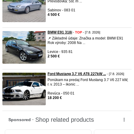
Prevodovka: 5st. m ...
Sabinov - 083 01
4 500 €
BMW E91 318i
-
TOP
- [7.8. 2026]
📌 Základné údaje: Značka a model: BMW E91
Rok výroby: 2008 Na ...
Levice - 935 81
2 500 €
Ford Mustang 3.7 V6 AT6 227kW ...
- [7.8. 2026]
Ponúkam na predaj Ford Mustang 3.7 V6 227 kW,
r. v. 2013 – ikonic ...
Revúca - 050 01
18 200 €