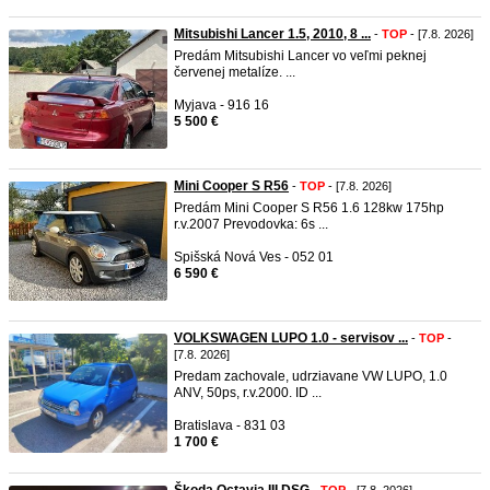
Mitsubishi Lancer 1.5, 2010, 8 ...
-
TOP
- [7.8. 2026]
Predám Mitsubishi Lancer vo veľmi peknej
červenej metalíze. ...
Myjava - 916 16
5 500 €
Mini Cooper S R56
-
TOP
- [7.8. 2026]
Predám Mini Cooper S R56 1.6 128kw 175hp
r.v.2007 Prevodovka: 6s ...
Spišská Nová Ves - 052 01
6 590 €
VOLKSWAGEN LUPO 1.0 - servisov ...
-
TOP
-
[7.8. 2026]
Predam zachovale, udrziavane VW LUPO, 1.0
ANV, 50ps, r.v.2000. ID ...
Bratislava - 831 03
1 700 €