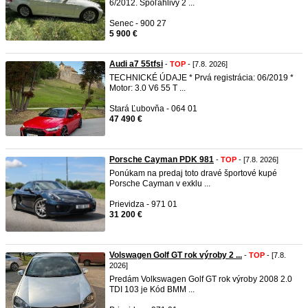
6/2012. Spoľahlivý 2 ...
Senec - 900 27
5 900 €
Audi a7 55tfsi
-
TOP
- [7.8. 2026]
TECHNICKÉ ÚDAJE * Prvá registrácia: 06/2019 *
Motor: 3.0 V6 55 T ...
Stará Ľubovňa - 064 01
47 490 €
Porsche Cayman PDK 981
-
TOP
- [7.8. 2026]
Ponúkam na predaj toto dravé športové kupé
Porsche Cayman v exklu ...
Prievidza - 971 01
31 200 €
Volswagen Golf GT rok výroby 2 ...
-
TOP
- [7.8.
2026]
Predám Volkswagen Golf GT rok výroby 2008 2.0
TDI 103 je Kód BMM ...