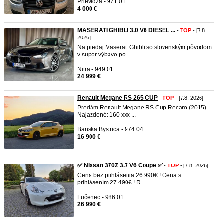
Prievidza - 971 01
4 000 €
MASERATI GHIBLI 3.0 V6 DIESEL ...
-
TOP
- [7.8.
2026]
Na predaj Maserati Ghibli so slovenským pôvodom
v super výbave po ...
Nitra - 949 01
24 999 €
Renault Megane RS 265 CUP
-
TOP
- [7.8. 2026]
Predám Renault Megane RS Cup Recaro (2015)
Najazdené: 160 xxx ...
Banská Bystrica - 974 04
16 900 €
✅ Nissan 370Z 3.7 V6 Coupe ✅
-
TOP
- [7.8. 2026]
Cena bez prihlásenia 26 990€ ! Cena s
prihlásením 27 490€ ! R ...
Lučenec - 986 01
26 990 €