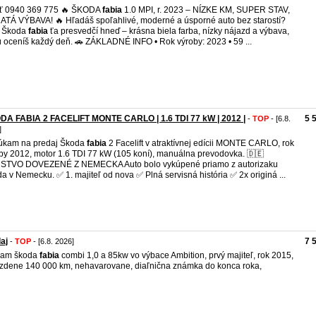
ať 0940 369 775 🔥 ŠKODA
fabia
1.0 MPI, r. 2023 – NÍZKE KM, SUPER STAV,
TÁ VÝBAVA! 🔥 Hľadáš spoľahlivé, moderné a úsporné auto bez starostí?
o Škoda
fabia
ťa presvedčí hneď – krásna biela farba, nízky nájazd a výbava,
ú oceníš každý deň. 🚗 ZÁKLADNÉ INFO • Rok výroby: 2023 • 59 ...
DA FABIA 2 FACELIFT MONTE CARLO | 1.6 TDI 77 kW | 2012 |
5 
-
TOP
- [6.8.
]
úkam na predaj Škoda
fabia
2 Facelift v atraktívnej edícii MONTE CARLO, rok
by 2012, motor 1.6 TDI 77 kW (105 koní), manuálna prevodovka. 🇩🇪
STVO DOVEZENÉ Z NEMECKA Auto bolo vykúpené priamo z autorizaku
a v Nemecku. ✅ 1. majiteľ od nova ✅ Plná servisná história ✅ 2x originá ...
aj
7 
-
TOP
- [6.8. 2026]
dam škoda
fabia
combi 1,0 a 85kw vo výbace Ambition, prvý majiteľ, rok 2015,
zdene 140 000 km, nehavarovane, diaľnična známka do konca roka,