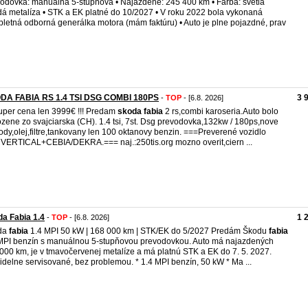
odovka: manuálna 5-stupňová • Najazdené: 245 400 km • Farba: svetlá
á metalíza • STK a EK platné do 10/2027 • V roku 2022 bola vykonaná
letná odborná generálka motora (mám faktúru) • Auto je plne pojazdné, prav
DA FABIA RS 1.4 TSI DSG COMBI 180PS
3 
-
TOP
- [6.8. 2026]
uper cena len 3999€ !!! Predam
skoda
fabia
2 rs,combi karoseria.Auto bolo
zene zo svajciarska (CH). 1.4 tsi, 7st. Dsg prevodovka,132kw / 180ps,nove
ody,olej,filtre,tankovany len 100 oktanovy benzin. ===Preverené vozidlo
ERTICAL+CEBIA/DEKRA.=== naj.:250tis.org mozno overit,ciern ...
a Fabia 1.4
1 
-
TOP
- [6.8. 2026]
da
fabia
1.4 MPI 50 kW | 168 000 km | STK/EK do 5/2027 Predám Škodu
fabia
MPI benzín s manuálnou 5-stupňovou prevodovkou. Auto má najazdených
000 km, je v tmavočervenej metalíze a má platnú STK a EK do 7. 5. 2027.
idelne servisované, bez problemou. * 1.4 MPI benzín, 50 kW * Ma ...