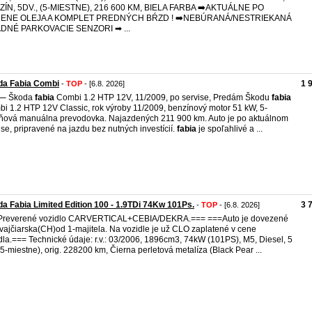
ZÍN, 5DV., (5-MIESTNE), 216 600 KM, BIELA FARBA ➡️AKTUÁLNE PO
ENE OLEJA A KOMPLET PREDNÝCH BŔZD ! ➡️NEBÚRANÁ/NESTRIEKANÁ
ADNÉ PARKOVACIE SENZORI ➡ ...
da Fabia Combi
1 
-
TOP
- [6.8. 2026]
Škoda
fabia
Combi 1.2 HTP 12V, 11/2009, po servise, Predám Škodu
fabia
i 1.2 HTP 12V Classic, rok výroby 11/2009, benzínový motor 51 kW, 5-
ňová manuálna prevodovka. Najazdených 211 900 km. Auto je po aktuálnom
ise, pripravené na jazdu bez nutných investícií.
fabia
je spoľahlivé a ...
a Fabia Limited Edition 100 - 1.9TDi 74Kw 101Ps.
3 
-
TOP
- [6.8. 2026]
Preverené vozidlo CARVERTICAL+CEBIA/DEKRA.=== ===Auto je dovezené
vajčiarska(CH)od 1-majitela. Na vozidle je už CLO zaplatené v cene
dla.=== Technické údaje: r.v.: 03/2006, 1896cm3, 74kW (101PS), M5, Diesel, 5
 (5-miestne), orig. 228200 km, Čierna perletová metalíza (Black Pear ...