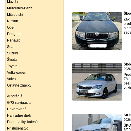
Mazda
Mercedes-Benz
Ško
Mitsubishi
Zákl
Nissan
pred
Opel
plat
sada
Peugeot
Renault
Seat
Suzuki
Škoda
Ško
Toyota
2026
Volkswagen
Pre
Volvo
ZMLU
bez 
Ostatné značky
vozi
Autorádiá
GPS navigácia
Havarované
ŠKO
Náhradné diely
2026
Pneumatiky, kolesá
ŠK
Príslušenstvo
6/2