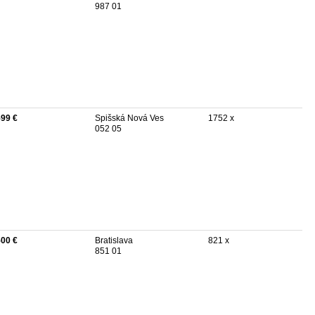
987 01
599 €
Spišská Nová Ves
1752 x
052 05
500 €
Bratislava
821 x
851 01