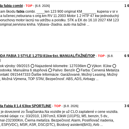
a fabia combi
1 
-
TOP
- [6.8. 2026]
dam škodu
fabia
combi. ____len 123 900 original KM_______ kupena v sr v
a lučenec,neburana s orig.km RV 11.2003 Motor 1.2 HTP 47 kw-jednoduchý
oruchovy motor lacný na udržbu a poistku. STK a EK do 16.10 2027 KM 123
original,servisna kniha. Výbava--žiadna. auto ma tažné ...
DA FABIA 3 STYLE 1.2TSI 81kw 6st. MANUAL/ŤAŽNÉ/TOP
6 
-
TOP
- [6.8.
]
ok výroby: 09/2015 ⭕️ Najazdené kilometre: 127036km ⭕️ Výkon: 81kw ⭕️
odovka: Manuálna 6 stupňová ⭕️ Palivo: Benzín ⭕️ Farba: Červená Metalíza
ontakt: 0915447333 Ďalšie Informácie: Garážované, Možný Leasing, Možný
, Možná Výmena, TOP STAV, Bezpečnosť: ABS, ADS, Airbagy ...
a Fabia II 1.4 63kw SPORTLINE
3 
-
TOP
- [6.8. 2026]
 je dovezené zo Švajčiarska.Na vozidle je už CLO zaplatené v cene vozidla.
nické údaje: r.v.: 03/2010, 1397cm3, 63kW (101PS), M5, benzin, 5 dv.,
inal-232300Km, Čierna metalíza. Bezpečnost: Alarm, Posilňovač riadenia,
 ESP(VDC), MSR, ASR, DSC(DTC), Brzdový asistent(BAS), Airb ...