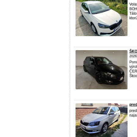
Vol
BOHA
Tát
ktor
ŠKO
2026
Pon
výro
ČER
Škod
pred
pre
naja