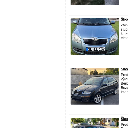
Škod
Zákl
stup
km •
elek
Ško
Pre
výro
Benz
Bezp
Imobi
Škod
Pre