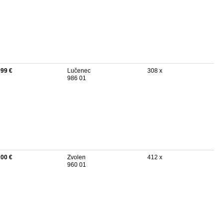
999 €
Lučenec
308 x
986 01
200 €
Zvolen
412 x
960 01