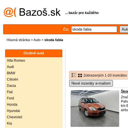
... bazár pre každého
Čo:
Hlavná stránka
>
Auto
>
skoda fabia
Osobné autá
Alfa Romeo
Audi
BMW
Zobrazených 1-20 inzerátov 
Citroën
Nové inzeráty e-mailom
Dacia
Škod
Fiat
Znač
Ford
Pali
Honda
km B
airba
Hyundai
Chevrolet
Kia