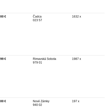
000 €
Čadca
1632 x
023 57
799 €
Rimavská Sobota
1987 x
979 01
200 €
Nové Zámky
197 x
940 02