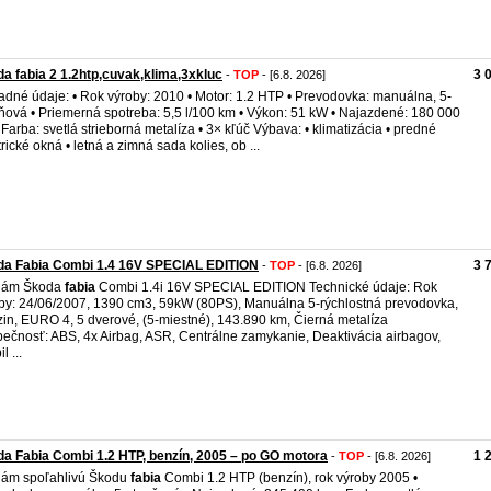
a fabia 2 1.2htp,cuvak,klima,3xkluc
3 
-
TOP
- [6.8. 2026]
adné údaje: • Rok výroby: 2010 • Motor: 1.2 HTP • Prevodovka: manuálna, 5-
ňová • Priemerná spotreba: 5,5 l/100 km • Výkon: 51 kW • Najazdené: 180 000
 Farba: svetlá strieborná metalíza • 3× kľúč Výbava: • klimatizácia • predné
trické okná • letná a zimná sada kolies, ob ...
da Fabia Combi 1.4 16V SPECIAL EDITION
3 
-
TOP
- [6.8. 2026]
dám Škoda
fabia
Combi 1.4i 16V SPECIAL EDITION Technické údaje: Rok
by: 24/06/2007, 1390 cm3, 59kW (80PS), Manuálna 5-rýchlostná prevodovka,
in, EURO 4, 5 dverové, (5-miestné), 143.890 km, Čierná metalíza
ečnosť: ABS, 4x Airbag, ASR, Centrálne zamykanie, Deaktivácia airbagov,
l ...
a Fabia Combi 1.2 HTP, benzín, 2005 – po GO motora
1 
-
TOP
- [6.8. 2026]
dám spoľahlivú Škodu
fabia
Combi 1.2 HTP (benzín), rok výroby 2005 •