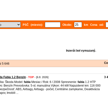
PSČ (miesto):
Okolie:
km Cena od:
Inzerát bol vymazaný.
Ce
z 5 646
a Fabia 1.2 Benzin
3 
-
TOP
- [6.8. 2026]
ka: Škoda Model:
fabia
Mesiac / Rok: 6 / 2008 Spresnenie:
fabia
1.2 HTP
vo: Benzín Prevodovka: 5-st. manuálna Výkon: 44 kW Najazdené km: 116 000
ezpečnosť: ABS, Airbagy, Airbagy - počet, Centrálne zamykanie, Deaktivácia
gov, Imobili ...