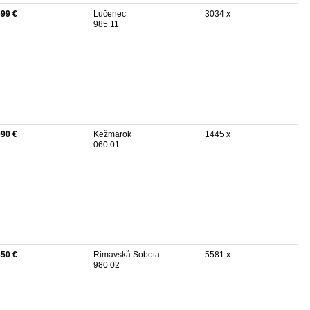
699 €
Lučenec
3034 x
985 11
990 €
Kežmarok
1445 x
060 01
650 €
Rimavská Sobota
5581 x
980 02