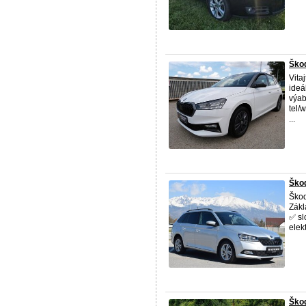
Škod
Vita
ideá
výab
tel/
...
Škod
Ško
Zákl
✅ sl
elek
Škod