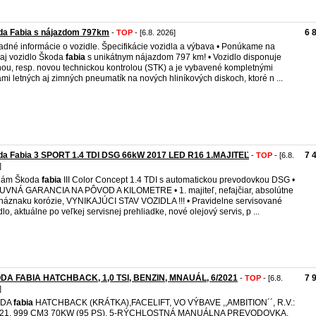
da Fabia s nájazdom 797km
6 
-
TOP
- [6.8. 2026]
adné informácie o vozidle. Špecifikácie vozidla a výbava • Ponúkame na
aj vozidlo Škoda
fabia
s unikátnym nájazdom 797 km! • Vozidlo disponuje
nou, resp. novou technickou kontrolou (STK) a je vybavené kompletnými
mi letných aj zimných pneumatík na nových hliníkových diskoch, ktoré n ...
da Fabia 3 SPORT 1.4 TDI DSG 66kW 2017 LED R16 1.MAJITEĽ
7 
-
TOP
- [6.8.
]
dám Škoda
fabia
III Color Concept 1.4 TDI s automatickou prevodovkou DSG •
VNÁ GARANCIA NA PÔVOD A KILOMETRE • 1. majiteľ, nefajčiar, absolútne
náznaku korózie, VYNIKAJÚCI STAV VOZIDLA !!! • Pravidelne servisované
dlo, aktuálne po veľkej servisnej prehliadke, nové olejový servis, p ...
DA FABIA HATCHBACK, 1,0 TSI, BENZIN, MNAUÁL, 6/2021
7 
-
TOP
- [6.8.
]
ODA
fabia
HATCHBACK (KRÁTKA),FACELIFT, VO VÝBAVE ,,AMBITION´´, R.V.:
021, 999 CM3 70KW (95 PS), 5-RÝCHLOSTNÁ MANUÁLNA PREVODOVKA,