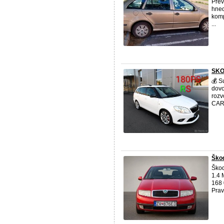
Prev
hned
komp
...
SKO
💰 S
dovo
rozv
CARV
Škod
Ško
1.4 
168 
Prav