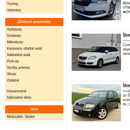
BEN
Tuning
VÝM
Veterány
➡️Z
Úžitkové automobily
Autobusy
Ško
Dodávky
⸻ 
Mikrobusy
Comb
Karavany, obytné autá
stup
serv
Nákladné autá
Pick-up
Vozíky, prívesy
Stroje
Ostatné
Škod
Havarované
===
zo Š
Náhradné diely
vozi
dv.,
Moto
Motocykle, Skútre