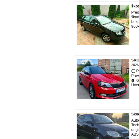
škod
Pre
škod
bezp
960-
ŠKO
2026
⭕️ R
Prev
☎️ K
Úver
Skod
Auto
Tech
orig
ABS,