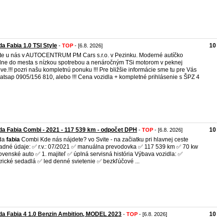
a Fabia 1.0 TSI Style
10
-
TOP
- [6.8. 2026]
jte u nás v AUTOCENTRUM PM Cars s.r.o. v Pezinku. Moderné autíčko
lne do mesta s nízkou spotrebou a nenáročným TSi motorom v peknej
ve.!!! pozri našu kompletnú ponuku !!! Pre bližšie informácie sme tu pre Vás
watsap 0905/156 810, alebo !!! Cena vozidla + kompletné prihlásenie s ŠPZ 4
a Fabia Combi - 2021 - 117 539 km - odpočet DPH
10
-
TOP
- [6.8. 2026]
da
fabia
Combi Kde nás nájdete? vo Svite - na začiatku pri hlavnej ceste
adné údaje: ✅ r.v.: 07/2021 ✅ manuálna prevodovka ✅ 117 539 km ✅ 70 kw
ovenské auto ✅ 1. majiteľ ✅ úplná servisná história Výbava vozidla: ✅
trické sedadlá ✅ led denné svietenie ✅ bezkľúčové ...
a Fabia 4 1.0 Benzin Ambition, MODEL 2023
10
-
TOP
- [6.8. 2026]