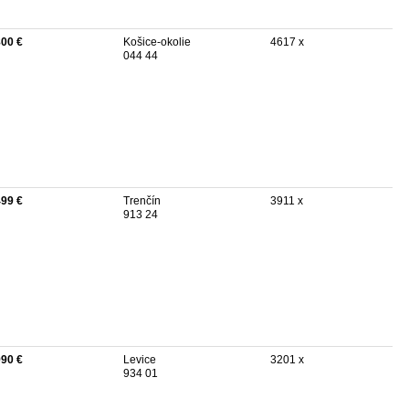
800 €
Košice-okolie
4617 x
044 44
499 €
Trenčín
3911 x
913 24
990 €
Levice
3201 x
934 01