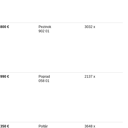
 800 €
Pezinok
3032 x
902 01
 990 €
Poprad
2137 x
058 01
 350 €
Poltár
3648 x