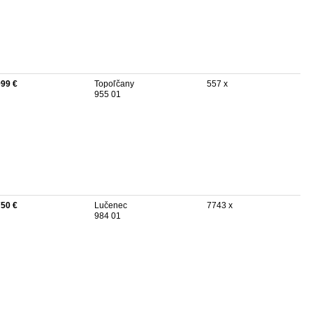
999 €
Topoľčany
557 x
955 01
750 €
Lučenec
7743 x
984 01