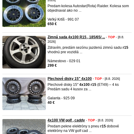
2026]
Predam kolesa Autostar(Rota) Raider. Kolesa som
objednaval ako no ...
Veľký Krtíš - 991 07
650 €
Zimná sada 4x100 R15 , 185/65/ ...
-
TOP
- [8.8.
2026]
Zdravím, predám sezónu jazdenú zimnú sadu
r15
vhodnú pre vozidlá ...
Námestovo - 029 01
299 €
Plechové disky 15" 4x100
-
TOP
- [8.8. 2026]
Plechové disky 15"
4x100
r15
(ET49) – 4 ks
Predám sadu 4 kusov za ...
Galanta - 925 09
40 €
4x100 VW golf , caddy
-
TOP
- [8.8. 2026]
Predam pekne elektróny s pneu
r15
dobové
elektróny na VW golf cad ...