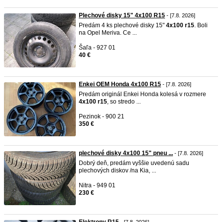
Plechové disky 15" 4x100 R15
- [7.8. 2026]
Predám 4 ks plechové disky 15"
4x100
r15
. Boli
na Opel Meriva. Ce ...
Šaľa - 927 01
40 €
Enkei OEM Honda 4x100 R15
- [7.8. 2026]
Predám originál Enkei Honda kolesá v rozmere
4x100
r15
, so stredo ...
Pezinok - 900 21
350 €
plechové disky 4x100 15" pneu ...
- [7.8. 2026]
Dobrý deň, predám vyššie uvedenú sadu
plechových diskov /na Kia, ...
Nitra - 949 01
230 €