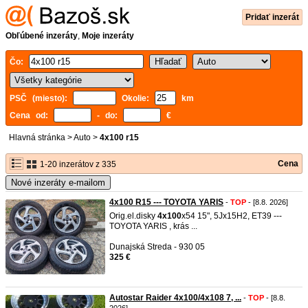
Pridať inzerát
Obľúbené inzeráty
,
Moje inzeráty
Čo:
PSČ (miesto):
Okolie:
km
Cena od:
- do:
€
Hlavná stránka
>
Auto
>
4x100 r15
Cena
1-20 inzerátov z 335
Nové inzeráty e-mailom
4x100 R15 --- TOYOTA YARIS
-
TOP
- [8.8. 2026]
Orig.el.disky
4x100
x54 15", 5Jx15H2, ET39 ---
TOYOTA YARIS , krás ...
Dunajská Streda - 930 05
325 €
Autostar Raider 4x100/4x108 7, ...
-
TOP
- [8.8.