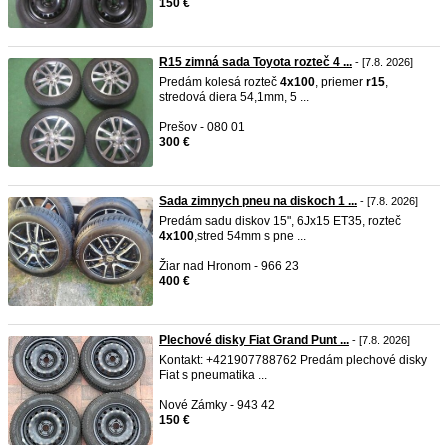
150 €
R15 zimná sada Toyota rozteč 4 ...
- [7.8. 2026]
Predám kolesá rozteč
4x100
, priemer
r15
,
stredová diera 54,1mm, 5 ...
Prešov - 080 01
300 €
Sada zimnych pneu na diskoch 1 ...
- [7.8. 2026]
Predám sadu diskov 15", 6Jx15 ET35, rozteč
4x100
,stred 54mm s pne ...
Žiar nad Hronom - 966 23
400 €
Plechové disky Fiat Grand Punt ...
- [7.8. 2026]
Kontakt: +421907788762 Predám plechové disky
Fiat s pneumatika ...
Nové Zámky - 943 42
150 €