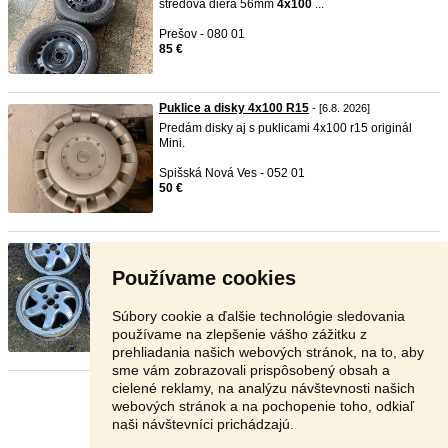
stredova diera 56mm
4x100
...
Prešov - 080 01
85 €
Puklice a disky 4x100 R15
- [6.8. 2026]
Predám disky aj s puklicami 4x100 r15 originál
Mini.
Spišská Nová Ves - 052 01
50 €
4x100 R15
- [6.8. 2026]
Predám kompletnú sadu hliníkových diskov.
Používame cookies
Parametre: * Rozm ...
Topoľčany - 956 14
Súbory cookie a ďalšie technológie sledovania
150 €
používame na zlepšenie vášho zážitku z
prehliadania našich webových stránok, na to, aby
sme vám zobrazovali prispôsobený obsah a
cielené reklamy, na analýzu návštevnosti našich
Stránka:
1
2
3
Ďalšia
webových stránok a na pochopenie toho, odkiaľ
naši návštevníci prichádzajú.