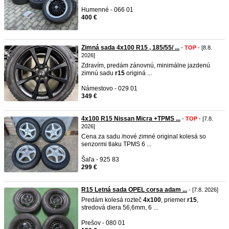
Humenné - 066 01
400 €
Zimná sada 4x100 R15 , 185/55/ ...
-
TOP
- [8.8.
2026]
Zdravím, predám zánovnú, minimálne jazdenú
zimnú sadu
r15
originá ...
Námestovo - 029 01
349 €
4x100 R15 Nissan Micra +TPMS ...
-
TOP
- [7.8.
2026]
Cena za sadu /nové zimné original kolesá so
senzormi tlaku TPMS 6 ...
Šaľa - 925 83
299 €
R15 Letná sada OPEL corsa adam ...
- [7.8. 2026]
Predám kolesá rozteč
4x100
, priemer
r15
,
stredová diera 56,6mm, 6 ...
Prešov - 080 01