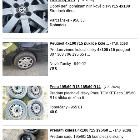
Elektrony R15
- [7.8. 2026]
Dobrý deň, ponúkam hliníkové disky
r15
4x100
Stredová diera ...
Partizánske - 956 33
Dohodou
Peugeot 4x100 r15 puklice kole ...
- [7.8. 2026]
Predám zimné kolesá disky
4x100
r15
peugeot
307 308 70€ 195 65 r ...
Nové Zámky - 940 02
70 €
Pneu 195/60 R15 185/60 R14
- [7.8. 2026]
Predám plechové disky Pneu TOMKET eco 185/60
R14 hĺbka dezénu 6 ...
Topoľčany - 955 01
40 €
Predam kolesa 4x100 r15 195/60 ...
- [7.8. 2026]
Predam sadu 195/60
r15
komplet z diskamy