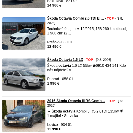
Bratislava - 821 02
14 900 €
Škoda Octavia Combi 2.0 TDI El ...
-
TOP
- [9.8.
2026]
Technické údaje: r.v. 12/2015, 158 260 km, diesel,
1 968 cm³ (2 ...
Prešov - 080 01
12 490 €
Škoda Octavia 1.6 LX
-
TOP
- [9.8. 2026]
Škoda
octavia
1.6 LX 55kw ☎️0910 434 141 Kde
nás nájdete? v ...
Poprad - 058 01
1 990 €
2016 Škoda Octavia III RS Comb ...
-
TOP
- [9.8.
2026]
🔹 Škoda
octavia
Kombi 3 RS 2,0TDI 135kw 🌟
1.majiteľ • Serviska ...
Levice - 934 01
11 990 €