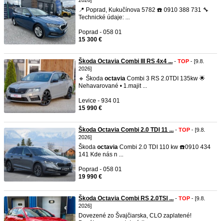
2026]
📍 Poprad, Kukučínova 5782 ☎️ 0910 388 731 🔧
Technické údaje: ...
Poprad - 058 01
15 300 €
Škoda Octavia Combi III RS 4x4 ...
-
TOP
- [9.8.
2026]
🔹 Škoda
octavia
Combi 3 RS 2.0TDI 135kw 🌟
Nehavarované • 1.majit ...
Levice - 934 01
15 990 €
Škoda Octavia Combi 2.0 TDI 11 ...
-
TOP
- [9.8.
2026]
Škoda
octavia
Combi 2.0 TDI 110 kw ☎️0910 434
141 Kde nás n ...
Poprad - 058 01
19 990 €
Škoda Octavia Combi RS 2.0TSI ...
-
TOP
- [9.8.
2026]
Dovezené zo Švajčiarska, CLO zaplatené!