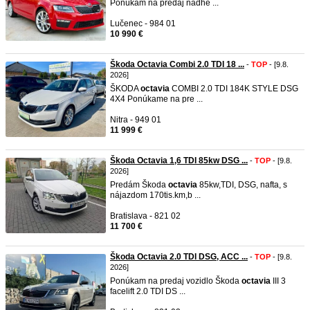
Ponúkam na predaj nádhe ...
Lučenec - 984 01
10 990 €
Škoda Octavia Combi 2.0 TDI 18 ...
-
TOP
- [9.8.
2026]
ŠKODA
octavia
COMBI 2.0 TDI 184K STYLE DSG
4X4 Ponúkame na pre ...
Nitra - 949 01
11 999 €
Škoda Octavia 1,6 TDI 85kw DSG ...
-
TOP
- [9.8.
2026]
Predám Škoda
octavia
85kw,TDI, DSG, nafta, s
nájazdom 170tis.km,b ...
Bratislava - 821 02
11 700 €
Škoda Octavia 2.0 TDI DSG, ACC ...
-
TOP
- [9.8.
2026]
Ponúkam na predaj vozidlo Škoda
octavia
III 3
facelift 2.0 TDI DS ...