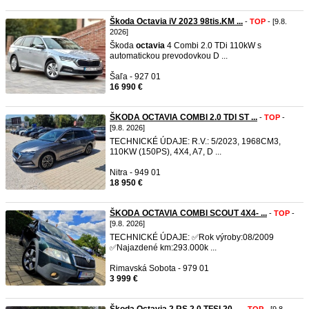
Škoda Octavia iV 2023 98tis.KM ...
-
TOP
- [9.8.
2026]
Škoda
octavia
4 Combi 2.0 TDi 110kW s
automatickou prevodovkou D ...
Šaľa - 927 01
16 990 €
ŠKODA OCTAVIA COMBI 2.0 TDI ST ...
-
TOP
-
[9.8. 2026]
TECHNICKÉ ÚDAJE: R.V.: 5/2023, 1968CM3,
110KW (150PS), 4X4, A7, D ...
Nitra - 949 01
18 950 €
ŠKODA OCTAVIA COMBI SCOUT 4X4- ...
-
TOP
-
[9.8. 2026]
TECHNICKÉ ÚDAJE: ✅️Rok výroby:08/2009
✅️Najazdené km:293.000k ...
Rimavská Sobota - 979 01
3 999 €