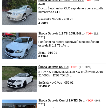
Škoda Octavia 2 RS 2.0 TFSI 20 ...
-
TOP
- [9.8.
2026]
Dovoz Švajčiarsko ,CLO zaplatené v cene vozidla.
Klimatizácia CLI ...
Rimavská Sobota - 980 21
3 990 €
Škoda Octavia 1.2 TSI 105k Edi ...
-
TOP
- [9.8.
2026]
Ponúkam na predaj zachovalú a peknú Škodu
octavia
III 1.2 TSI. Au ...
Žilina - 010 01
6 190 €
Škoda Octavia RS TDI
-
TOP
- [9.8. 2026]
ST by KW podvozok Maxton KW pružiny rok 2015
214000km DSG TDI 13 ...
Spišská Nová Ves - 052 01
12 499 €
Škoda Octavia Combi 2.0 TDI Dr ...
-
TOP
- [9.8.
2026]