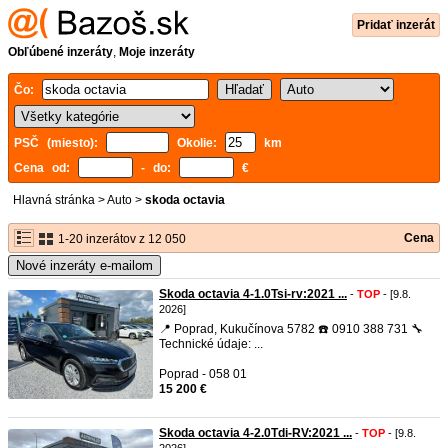
Pridať inzerát
Obľúbené inzeráty
,
Moje inzeráty
Čo:
PSČ (miesto):
Okolie:
km
Cena od:
- do:
€
Hlavná stránka
>
Auto
>
skoda octavia
Cena
1-20 inzerátov z 12 050
Nové inzeráty e-mailom
Skoda octavia 4-1.0Tsi-rv:2021 ...
-
TOP
- [9.8.
2026]
📍 Poprad, Kukučínova 5782 ☎️ 0910 388 731 🔧
Technické údaje: ...
Poprad - 058 01
15 200 €
Skoda octavia 4-2.0Tdi-RV:2021 ...
-
TOP
- [9.8.