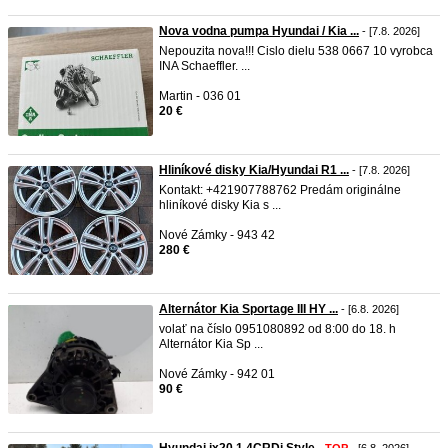
Nova vodna pumpa Hyundai / Kia ...
- [7.8. 2026]
Nepouzita nova!!! Cislo dielu 538 0667 10 vyrobca
INA Schaeffler. ...
Martin - 036 01
20 €
Hliníkové disky Kia/Hyundai R1 ...
- [7.8. 2026]
Kontakt: +421907788762 Predám originálne
hliníkové disky Kia s ...
Nové Zámky - 943 42
280 €
Alternátor Kia Sportage III HY ...
- [6.8. 2026]
volať na číslo 0951080892 od 8:00 do 18. h
Alternátor Kia Sp ...
Nové Zámky - 942 01
90 €