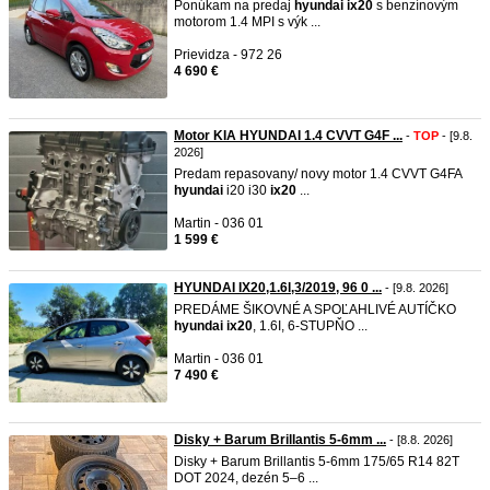
Ponúkam na predaj
hyundai
ix20
s benzínovým
motorom 1.4 MPI s výk ...
Prievidza - 972 26
4 690 €
Motor KIA HYUNDAI 1.4 CVVT G4F ...
-
TOP
- [9.8.
2026]
Predam repasovany/ novy motor 1.4 CVVT G4FA
hyundai
i20 i30
ix20
...
Martin - 036 01
1 599 €
HYUNDAI IX20,1.6l,3/2019, 96 0 ...
- [9.8. 2026]
PREDÁME ŠIKOVNÉ A SPOĽAHLIVÉ AUTÍČKO
hyundai
ix20
, 1.6I, 6-STUPŇO ...
Martin - 036 01
7 490 €
Disky + Barum Brillantis 5-6mm ...
- [8.8. 2026]
Disky + Barum Brillantis 5-6mm 175/65 R14 82T
DOT 2024, dezén 5–6 ...