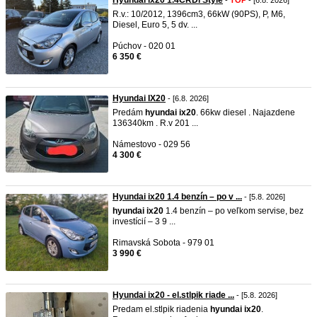
Hyundai ix20 1.4CRDi Style
-
TOP
- [6.8. 2026]
R.v.: 10/2012, 1396cm3, 66kW (90PS), P, M6,
Diesel, Euro 5, 5 dv. ...
Púchov - 020 01
6 350 €
Hyundai IX20
- [6.8. 2026]
Predám
hyundai
ix20
. 66kw diesel . Najazdene
136340km . R.v 201 ...
Námestovo - 029 56
4 300 €
Hyundai ix20 1.4 benzín – po v ...
- [5.8. 2026]
hyundai
ix20
1.4 benzín – po veľkom servise, bez
investícií – 3 9 ...
Rimavská Sobota - 979 01
3 990 €
Hyundai ix20 - el.stlpik riade ...
- [5.8. 2026]
Predam el.stlpik riadenia
hyundai
ix20
.