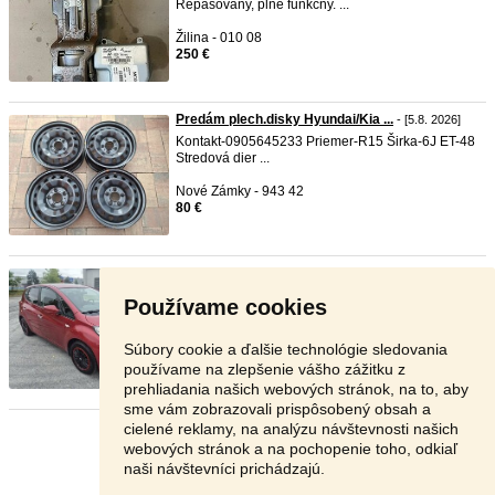
Repasovany, plne funkcny. ...
Žilina - 010 08
250 €
Predám plech.disky Hyundai/Kia ...
- [5.8. 2026]
Kontakt-0905645233 Priemer-R15 Širka-6J ET-48
Stredová dier ...
Nové Zámky - 943 42
80 €
Hyundai ix20 1.4. Mpi
- [5.8. 2026]
Predám
hyundai
ix20
, 1.4 Mpi, benzín, r.v. 2011,
Používame cookies
najazdenych 254 ...
Košice - 040 11
Súbory cookie a ďalšie technológie sledovania
3 000 €
používame na zlepšenie vášho zážitku z
prehliadania našich webových stránok, na to, aby
sme vám zobrazovali prispôsobený obsah a
cielené reklamy, na analýzu návštevnosti našich
Stránka:
1
2
3
Ďalšia
webových stránok a na pochopenie toho, odkiaľ
naši návštevníci prichádzajú.