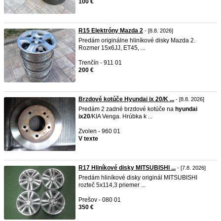
100 €
R15 Elektróny Mazda 2
- [8.8. 2026]
Predám originálne hliníkové disky Mazda 2.
Rozmer 15x6JJ, ET45, ...
Trenčín - 911 01
200 €
Brzdové kotúče Hyundai ix 20/K ...
- [8.8. 2026]
Predám 2 zadné brzdové kotúče na
hyundai
ix20
/KIA Venga. Hrúbka k ...
Zvolen - 960 01
V texte
R17 Hliníkové disky MITSUBISHI ...
- [7.8. 2026]
Predám hliníkové disky originál MITSUBISHI
rozteč 5x114,3 priemer ...
Prešov - 080 01
350 €