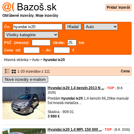
Pridať inzerát
Obľúbené inzeráty
,
Moje inzeráty
Čo:
PSČ (miesto):
Okolie:
km
Cena od:
- do:
€
Hlavná stránka
>
Auto
>
hyundai ix20
Cena
1-20 inzerátov z 111
Nové inzeráty e-mailom
Hyundai ix20 1.4 benzín 2013 N ...
-
TOP
- [9.8.
2026]
Predám
hyundai
ix20
1,4 benzín 66,20kw manuál
5st hnedá metalíza ...
Skalica - 909 01
3 990 €
Hyundai ix20 1.4 MPI, 150 000 ...
-
TOP
- [9.8. 2026]