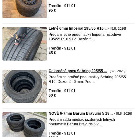
Trenčín - 911 01
95 €
Letné 6mm Imperial 195/55 R16 ...
- [8.8. 2026]
Predám letné pneumatiky Imperial Ecodrive
195/55 R16 91V. Dezén 5 ...
Trenčín - 911 01
45 €
Celoročné pneu Sebring 205/55 ...
- [8.8. 2026]
Predám celoročné pneumatiky Sebring 205/55
R16. Dezén 5–6 mm. Pne ...
Trenčín - 911 01
60 €
NOVÉ 6-7mm Barum Bravuris 5 18 ...
- [8.8. 2026]
Predám sadu mediac jazdených letných
pneumatík Barum Bravuris 5 v ...
Trenčín - 911 01