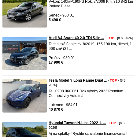
Výkon: 140kw/190PS Rok: 2/2009 Km: 310 842 km
Palivo: Diesel ...
Senec - 903 01
5 490 €
Audi A4 Avant 40 2.0 TDI S-lin ...
-
TOP
- [8.8. 2026]
Technické údaje: r.v. 8/2019, 155 190 km, diesel, 1
968 cm³ (2 l ...
Prešov - 080 01
17 990 €
Tesla Model Y Long Range Dual ...
-
TOP
- [8.8.
2026]
Tel: 0908 060 061 Rok výroby.2023 Premium
Connectivity Auto má ...
Lučenec - 984 01
40 870 €
Hyundai Tucson N-Line 2022 1. ...
-
TOP
- [8.8.
2026]
Aj na splátky ! Rýchle schválenie financovania !