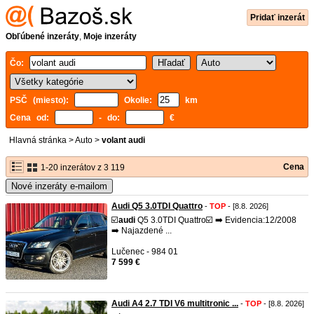
Pridať inzerát
Obľúbené inzeráty
,
Moje inzeráty
Čo:
PSČ (miesto):
Okolie:
km
Cena od:
- do:
€
Hlavná stránka
>
Auto
>
volant audi
Cena
1-20 inzerátov z 3 119
Nové inzeráty e-mailom
Audi Q5 3.0TDI Quattro
-
TOP
- [8.8. 2026]
☑️
audi
Q5 3.0TDI Quattro☑️ ➡️ Evidencia:12/2008
➡️ Najazdené ...
Lučenec - 984 01
7 599 €
Audi A4 2.7 TDI V6 multitronic ...
-
TOP
- [8.8. 2026]