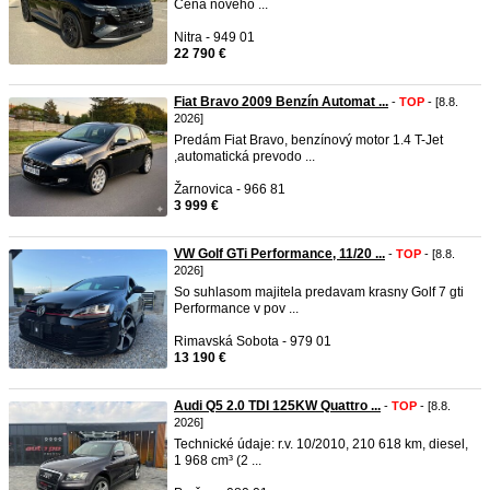
Cena nového ...
Nitra - 949 01
22 790 €
Fiat Bravo 2009 Benzín Automat ...
-
TOP
- [8.8.
2026]
Predám Fiat Bravo, benzínový motor 1.4 T-Jet
,automatická prevodo ...
Žarnovica - 966 81
3 999 €
VW Golf GTi Performance, 11/20 ...
-
TOP
- [8.8.
2026]
So suhlasom majitela predavam krasny Golf 7 gti
Performance v pov ...
Rimavská Sobota - 979 01
13 190 €
Audi Q5 2.0 TDI 125KW Quattro ...
-
TOP
- [8.8.
2026]
Technické údaje: r.v. 10/2010, 210 618 km, diesel,
1 968 cm³ (2 ...