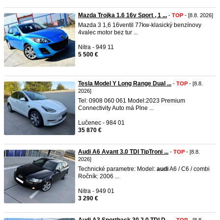
Mazda Trojka 1.6 16v Sport , 1 ...
-
TOP
- [8.8. 2026]
Mazda 3 1,6 16ventil 77kw-klasický benzínovy
4valec motor bez tur ...
Nitra - 949 11
5 500 €
Tesla Model Y Long Range Dual ...
-
TOP
- [8.8.
2026]
Tel: 0908 060 061 Model:2023 Premium
Connectivity Auto má Plne ...
Lučenec - 984 01
35 870 €
Audi A6 Avant 3.0 TDI TipTroni ...
-
TOP
- [8.8.
2026]
Technické parametre: Model:
audi
A6 / C6 / combi
Ročník: 2006 ...
Nitra - 949 01
3 290 €