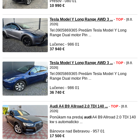
Prešov - 080 01
10 990 €
Tesla Model Y Long Range AWD 3 ...
-
TOP
- [8.8.
2026]
Tel.0905869365 Predám Tesla Model Y Long
Range Dual motor Pln ...
Lučenec - 986 01
37 940 €
Tesla Model Y Long Range AWD 3 ...
-
TOP
- [8.8.
2026]
Tel.0905869365 Predám Tesla Model Y Long
Range Dual motor Pln ...
Lučenec - 986 01
36 740 €
Audi A4 B9 Allroad 2.0 TDI 140 ...
-
TOP
- [8.8.
2026]
Ponúkam na predaj
audi
A4 B9 Allroad 2.0 TDI 140
kw s automaticko ...
Bánovce nad Bebravou - 957 01
17 500 €