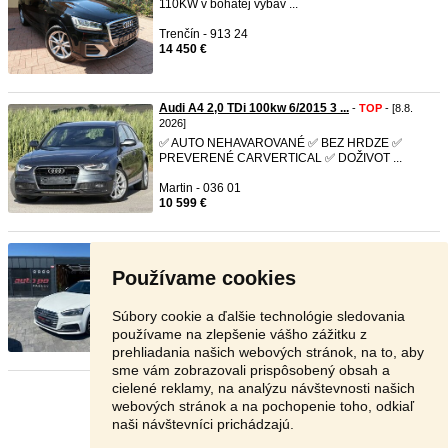
110KW v bohatej výbav ...
Trenčín - 913 24
14 450 €
Audi A4 2,0 TDi 100kw 6/2015 3 ...
-
TOP
- [8.8.
2026]
✅ AUTO NEHAVAROVANÉ ✅ BEZ HRDZE ✅
PREVERENÉ CARVERTICAL ✅ DOŽIVOT ...
Martin - 036 01
10 599 €
Audi A5 Sportback 3.0 TDI S-LI ...
-
TOP
- [8.8.
2026]
Používame cookies
Technické údaje: r.v. 6/2017, 199 780 km, diesel, 2
967 cm³ (3 l ...
Súbory cookie a ďalšie technológie sledovania
Prešov - 080 01
používame na zlepšenie vášho zážitku z
16 990 €
prehliadania našich webových stránok, na to, aby
sme vám zobrazovali prispôsobený obsah a
cielené reklamy, na analýzu návštevnosti našich
Stránka:
1
2
3
Ďalšia
webových stránok a na pochopenie toho, odkiaľ
naši návštevníci prichádzajú.