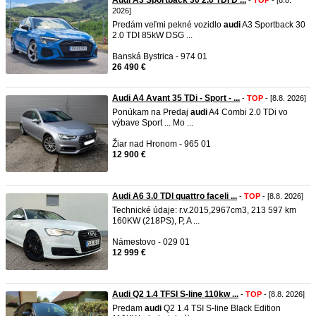
Audi A3 Sportback 30 2.0 TDI D ...
-
TOP
- [8.8.
2026]
Predám veľmi pekné vozidlo
audi
A3 Sportback 30
2.0 TDI 85kW DSG ...
Banská Bystrica - 974 01
26 490 €
Audi A4 Avant 35 TDi - Sport - ...
-
TOP
- [8.8. 2026]
Ponúkam na Predaj
audi
A4 Combi 2.0 TDi vo
výbave Sport ... Mo ...
Žiar nad Hronom - 965 01
12 900 €
Audi A6 3.0 TDI quattro faceli ...
-
TOP
- [8.8. 2026]
Technické údaje: r.v.2015,2967cm3, 213 597 km
160KW (218PS), P, A ...
Námestovo - 029 01
12 999 €
Audi Q2 1.4 TFSI S-line 110kw ...
-
TOP
- [8.8. 2026]
Predam
audi
Q2 1.4 TSI S-line Black Edition