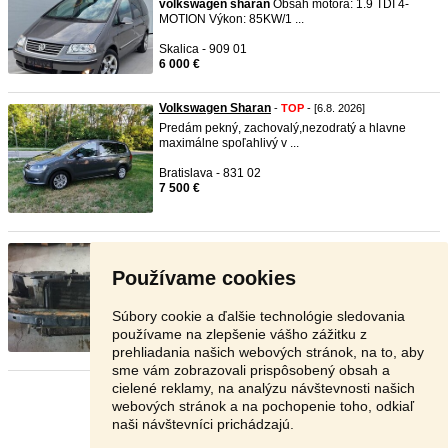
volkswagen
sharan
Obsah motora: 1.9 TDI 4-
MOTION Výkon: 85KW/1 ...
Skalica - 909 01
6 000 €
Volkswagen Sharan
-
TOP
- [6.8. 2026]
Predám pekný, zachovalý,nezodratý a hlavne
maximálne spoľahlivý v ...
Bratislava - 831 02
7 500 €
Volkswagen sharan alhambra pr ...
-
TOP
- [6.8.
2026]
Používame cookies
volkswagen
sharan
alhambra predne celo stena
1.9tdi 85kw manual ...
Súbory cookie a ďalšie technológie sledovania
Levice - 934 01
používame na zlepšenie vášho zážitku z
Dohodou
prehliadania našich webových stránok, na to, aby
sme vám zobrazovali prispôsobený obsah a
cielené reklamy, na analýzu návštevnosti našich
Stránka:
1
2
3
Ďalšia
webových stránok a na pochopenie toho, odkiaľ
naši návštevníci prichádzajú.