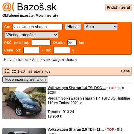
Pridať inzerát
Obľúbené inzeráty
,
Moje inzeráty
Čo:
PSČ (miesto):
Okolie:
km
Cena od:
- do:
€
Hlavná stránka
>
Auto
>
volkswagen sharan
Cena
1-20 inzerátov z 769
Nové inzeráty e-mailom
Volkswagen Sharan 1.4 TSI DSG ...
-
TOP
- [6.8.
2026]
Predám
volkswagen
sharan
1.4 TSI DSG Highline
110kw 7miest 2021 v ...
Trenčín - 913 24
18 950 €
Volkswagen Sharan 2.0 TDi - 11 ...
-
TOP
- [6.8.