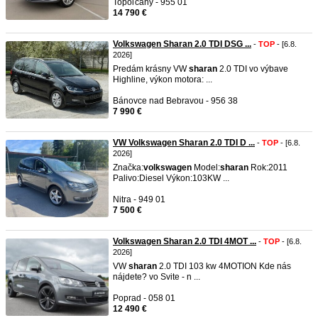
Topoľčany - 955 01
14 790 €
Volkswagen Sharan 2.0 TDI DSG ...
-
TOP
- [6.8.
2026]
Predám krásny VW
sharan
2.0 TDI vo výbave
Highline, výkon motora: ...
Bánovce nad Bebravou - 956 38
7 990 €
VW Volkswagen Sharan 2.0 TDI D ...
-
TOP
- [6.8.
2026]
Značka:
volkswagen
Model:
sharan
Rok:2011
Palivo:Diesel Výkon:103KW ...
Nitra - 949 01
7 500 €
Volkswagen Sharan 2.0 TDI 4MOT ...
-
TOP
- [6.8.
2026]
VW
sharan
2.0 TDI 103 kw 4MOTION Kde nás
nájdete? vo Svite - n ...
Poprad - 058 01
12 490 €