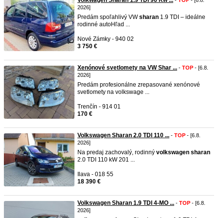
Volkwagen Sharan 1.9 TDI 96 Kw ...
-
TOP
- [6.8.
2026]
Predám spoľahlivý VW
sharan
1.9 TDI – ideálne
rodinné auto ​Hľad ...
Nové Zámky - 940 02
3 750 €
Xenónové svetlomety na VW Shar ...
-
TOP
- [6.8.
2026]
Predám profesionálne zrepasované xenónové
svetlomety na volkswage ...
Trenčín - 914 01
170 €
Volkswagen Sharan 2.0 TDI 110 ...
-
TOP
- [6.8.
2026]
Na predaj zachovalý, rodinný
volkswagen
sharan
2.0 TDI 110 kW 201 ...
Ilava - 018 55
18 390 €
Volkswagen Sharan 1.9 TDI 4-MO ...
-
TOP
- [6.8.
2026]