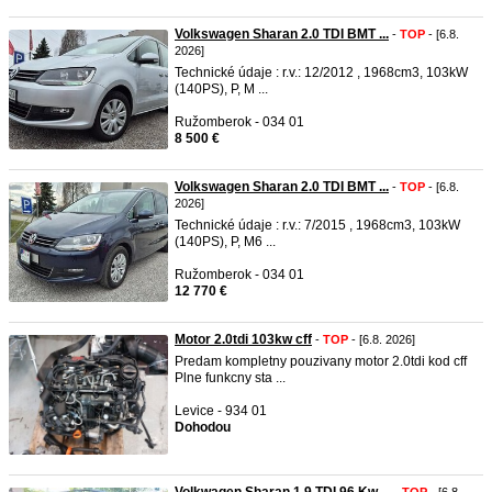
Volkswagen Sharan 2.0 TDI BMT ...
-
TOP
- [6.8.
2026]
Technické údaje : r.v.: 12/2012 , 1968cm3, 103kW
(140PS), P, M ...
Ružomberok - 034 01
8 500 €
Volkswagen Sharan 2.0 TDI BMT ...
-
TOP
- [6.8.
2026]
Technické údaje : r.v.: 7/2015 , 1968cm3, 103kW
(140PS), P, M6 ...
Ružomberok - 034 01
12 770 €
Motor 2.0tdi 103kw cff
-
TOP
- [6.8. 2026]
Predam kompletny pouzivany motor 2.0tdi kod cff
Plne funkcny sta ...
Levice - 934 01
Dohodou