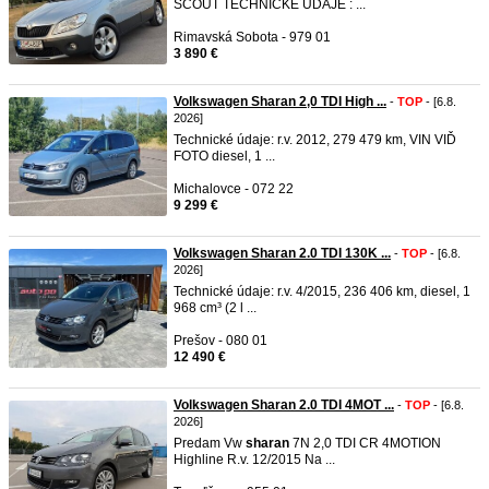
SCOUT TECHNICKÉ ÚDAJE : ...
Rimavská Sobota - 979 01
3 890 €
Volkswagen Sharan 2,0 TDI High ...
-
TOP
- [6.8.
2026]
Technické údaje: r.v. 2012, 279 479 km, VIN VIĎ
FOTO diesel, 1 ...
Michalovce - 072 22
9 299 €
Volkswagen Sharan 2.0 TDI 130K ...
-
TOP
- [6.8.
2026]
Technické údaje: r.v. 4/2015, 236 406 km, diesel, 1
968 cm³ (2 l ...
Prešov - 080 01
12 490 €
Volkswagen Sharan 2.0 TDI 4MOT ...
-
TOP
- [6.8.
2026]
Predam Vw
sharan
7N 2,0 TDI CR 4MOTION
Highline R.v. 12/2015 Na ...