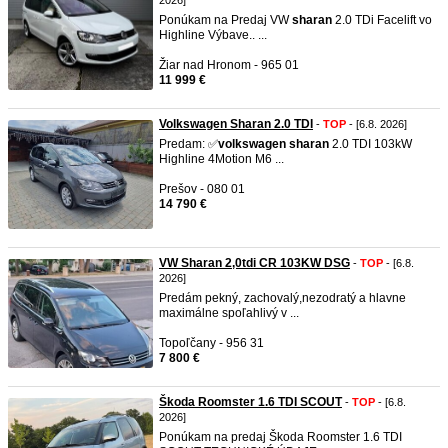
2026]
Ponúkam na Predaj VW
sharan
2.0 TDi Facelift vo
Highline Výbave.. ...
Žiar nad Hronom - 965 01
11 999 €
Volkswagen Sharan 2.0 TDI
-
TOP
- [6.8. 2026]
Predam: ✅
volkswagen
sharan
2.0 TDI 103kW
Highline 4Motion M6 ...
Prešov - 080 01
14 790 €
VW Sharan 2,0tdi CR 103KW DSG
-
TOP
- [6.8.
2026]
Predám pekný, zachovalý,nezodratý a hlavne
maximálne spoľahlivý v ...
Topoľčany - 956 31
7 800 €
Škoda Roomster 1.6 TDI SCOUT
-
TOP
- [6.8.
2026]
Ponúkam na predaj Škoda Roomster 1.6 TDI