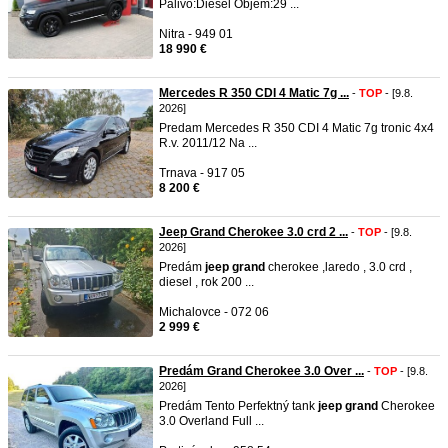
Palivo:Diesel Objem:29 ...
Nitra - 949 01
18 990 €
Mercedes R 350 CDI 4 Matic 7g ...
-
TOP
- [9.8.
2026]
Predam Mercedes R 350 CDI 4 Matic 7g tronic 4x4
R.v. 2011/12 Na ...
Trnava - 917 05
8 200 €
Jeep Grand Cherokee 3.0 crd 2 ...
-
TOP
- [9.8.
2026]
Predám
jeep
grand
cherokee ,laredo , 3.0 crd ,
diesel , rok 200 ...
Michalovce - 072 06
2 999 €
Predám Grand Cherokee 3.0 Over ...
-
TOP
- [9.8.
2026]
Predám Tento Perfektný tank
jeep
grand
Cherokee
3.0 Overland Full ...