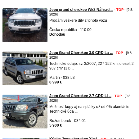
Jeep grand cherokee Wk2 Náhrad ...
-
TOP
- [9.8.
2026]
Prodám veškeré díly z tohoto vozu
Česká republika - 110 00
Dohodou
Jeep Grand Cherokee 3.0 CRD La ...
-
TOP
- [9.8.
2026]
Technické údaje: r.v. 3/2007, 227 152 km, diesel, 2
987 cm³ (3 l) ...
Martin - 038 53
6 999 €
Jeep Grand Cherokee 2.7 CRD Li ...
-
TOP
- [9.8.
2026]
Možnosť kúpy aj na splátky už od 0% akontácie.
Technické úda ...
Ružomberok - 034 01
5 900 €