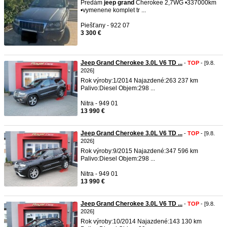
Predám
jeep
grand
Cherokee 2,7WG •337000km
•vymenene komplet tr ...
Piešťany - 922 07
3 300 €
Jeep Grand Cherokee 3.0L V6 TD ...
-
TOP
- [9.8.
2026]
Rok výroby:1/2014 Najazdené:263 237 km
Palivo:Diesel Objem:298 ...
Nitra - 949 01
13 990 €
Jeep Grand Cherokee 3.0L V6 TD ...
-
TOP
- [9.8.
2026]
Rok výroby:9/2015 Najazdené:347 596 km
Palivo:Diesel Objem:298 ...
Nitra - 949 01
13 990 €
Jeep Grand Cherokee 3.0L V6 TD ...
-
TOP
- [9.8.
2026]
Rok výroby:10/2014 Najazdené:143 130 km