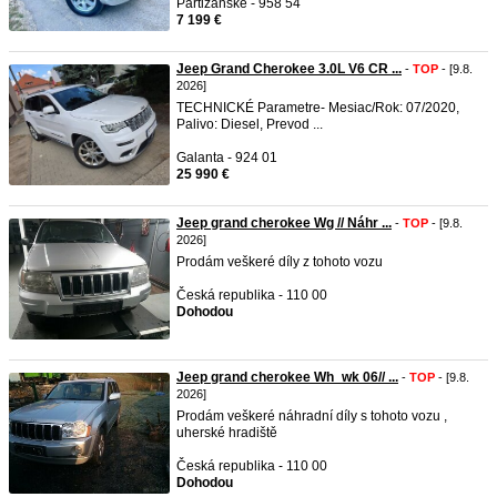
Partizánske - 958 54
7 199 €
Jeep Grand Cherokee 3.0L V6 CR ...
-
TOP
- [9.8.
2026]
TECHNICKÉ Parametre- Mesiac/Rok: 07/2020,
Palivo: Diesel, Prevod ...
Galanta - 924 01
25 990 €
Jeep grand cherokee Wg // Náhr ...
-
TOP
- [9.8.
2026]
Prodám veškeré díly z tohoto vozu
Česká republika - 110 00
Dohodou
Jeep grand cherokee Wh_wk 06// ...
-
TOP
- [9.8.
2026]
Prodám veškeré náhradní díly s tohoto vozu ,
uherské hradiště
Česká republika - 110 00
Dohodou