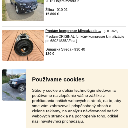
2016 Objem motora 2 ...
Žilina - 010 01
15 800 €
Predám kompresor klimatizacie ...
- [9.8. 2026]
Predám ORIGINAL funkčný kompresor klimatizácie
pn 68021835AF na j ...
Dunajská Streda - 930 40
120 €
Jeep Grand cherokee 2.7 Crd
-
TOP
- [9.8. 2026]
Predám
jeep
wj 2.7 diesel 120kw . Rok 2004 ,
Používame cookies
najazdene 282000km . ...
Bytča - 014 01
Súbory cookie a ďalšie technológie sledovania
3 200 €
používame na zlepšenie vášho zážitku z
prehliadania našich webových stránok, na to, aby
sme vám zobrazovali prispôsobený obsah a
cielené reklamy, na analýzu návštevnosti našich
Stránka:
1
2
3
Ďalšia
webových stránok a na pochopenie toho, odkiaľ
naši návštevníci prichádzajú.