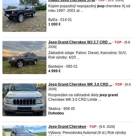
Kúpim Jeep cherokee Xj wj
-
TOP
- [9.8. 2026]
Kúpim pojazdný/ nepojazdný
jeep
cherokee Xj od
roku 1997- 2001 al ...
Bytča - 014 01
1 000 €
Jeep Grand Cherokee WJ 2.7 CRD ...
-
TOP
- [9.8.
2026]
Základné údaje: Palivo: Diesel, Karoséria: SUV,
Rok výroby: 4/20 ...
Bardejov - 085 01
4 999 €
Jeep Grand Cherokee WK 3.0 CRD ...
-
TOP
- [9.8.
2026]
Rozpredám na náhradné diely
jeep
grand
Cherokee WK 3.0 CRD Limite ...
Skalica - 908 45
Dohodou
Jeep Grand Cherokee
-
TOP
- [9.8. 2026]
Výbava: Prevodovka Automat (9 st.) Rok výroby