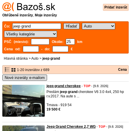
Pridať inzerát
Obľúbené inzeráty
,
Moje inzeráty
Čo:
PSČ (miesto):
Okolie:
km
Cena od:
- do:
€
Hlavná stránka
>
Auto
>
jeep grand
Cena
1-20 inzerátov z 689
Nové inzeráty e-mailom
jeep grand cherokee
-
TOP
- [9.8. 2026]
Predám
jeep
grand
cherokee V6 3.0 4x4, 250 hp
r.v.2017. Na aute s ...
Trnava - 919 54
19 500 €
Jeep Grand Cherokee 2,7 WG
-
TOP
- [9.8. 2026]