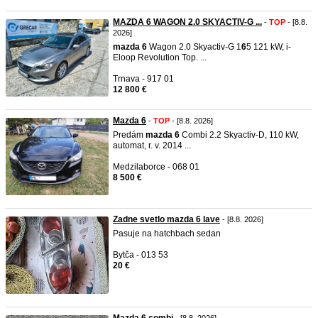
MAZDA 6 WAGON 2.0 SKYACTIV-G ...
-
TOP
- [8.8.
2026]
mazda
6
Wagon 2.0 Skyactiv-G 1
6
5 121 kW, i-
Eloop Revolution Top. ...
Trnava - 917 01
12 800 €
Mazda 6
-
TOP
- [8.8. 2026]
Predám
mazda
6
Combi 2.2 Skyactiv-D, 110 kW,
automat, r. v. 2014 ...
Medzilaborce - 068 01
8 500 €
Zadne svetlo mazda 6 lave
- [8.8. 2026]
Pasuje na hatchbach sedan
Bytča - 013 53
20 €