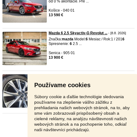
od 0 % akontácie. Pre ...
Košice - 040 01
13 590 €
Mazda 6 2.5 Skyactiv-G Revolut ...
- [8.8. 2026]
Značka:
mazda
Model:
6
Mesiac / Rok:1 / 201
6
Spresnenie:
6
2.5 ...
Senica - 905 01
13 900 €
elektrony 5x114,3 r19 mazda cx ...
- [8.8. 2026]
Predam original elektrony
mazda
cx-5 5x114,3 r19
Používame cookies
7J ET45 stredova ...
Prievidza - 971 01
Súbory cookie a ďalšie technológie sledovania
769 €
používame na zlepšenie vášho zážitku z
prehliadania našich webových stránok, na to, aby
sme vám zobrazovali prispôsobený obsah a
cielené reklamy, na analýzu návštevnosti našich
Stránka:
1
2
3
Ďalšia
webových stránok a na pochopenie toho, odkiaľ
naši návštevníci prichádzajú.