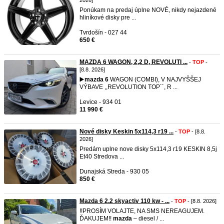
2026]
Ponúkam na predaj úplne NOVÉ, nikdy nejazdené
hliníkové disky pre ...
Tvrdošín - 027 44
650 €
MAZDA 6 WAGON, 2,2 D, REVOLUTI ...
-
TOP
-
[8.8. 2026]
▶️
mazda
6
WAGON (COMBI), V NAJVYŠŠEJ
VÝBAVE ,,REVOLUTION TOP´´, R ...
Levice - 934 01
11 990 €
Nové disky Keskin 5x114,3 r19 ...
-
TOP
- [8.8.
2026]
Predám uplne nove disky 5x114,3 r19 KESKIN 8,5j
Et40 Stredova ...
Dunajská Streda - 930 05
850 €
Mazda 6 2.2 skyactiv 110 kw - ...
-
TOP
- [8.8. 2026]
!!PROSÍM VOLAJTE, NA SMS NEREAGUJEM.
ĎAKUJEM!!
mazda
– diesel / ...