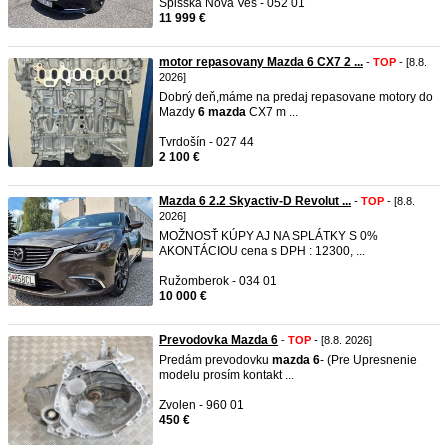
Spišská Nová Ves - 052 01
11 999 €
motor repasovany Mazda 6 CX7 2 ...
-
TOP
- [8.8.
2026]
Dobrý deň,máme na predaj repasovane motory do
Mazdy
6
mazda
CX7 m ...
Tvrdošín - 027 44
2 100 €
Mazda 6 2.2 Skyactiv-D Revolut ...
-
TOP
- [8.8.
2026]
MOŽNOSŤ KÚPY AJ NA SPLÁTKY S 0%
AKONTÁCIOU cena s DPH : 12300, ...
Ružomberok - 034 01
10 000 €
Prevodovka Mazda 6
-
TOP
- [8.8. 2026]
Predám prevodovku
mazda
6
- (Pre Upresnenie
modelu prosím kontakt ...
Zvolen - 960 01
450 €