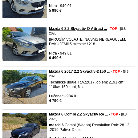
Nitra - 949 01
5 990 €
Mazda 6 2.2 Skyactiv-D Attract ...
-
TOP
- [8.8.
2026]
!!PROSÍM VOLAJTE, NA SMS NEREAGUJEM.
ĎAKUJEM!! 5 miestne / 218 ...
Nitra - 949 01
6 490 €
Mazda 6 2017 2,2 Skyactiv-D150 ...
-
TOP
- [8.8.
2026]
Technické údaje: R.V.:2017, objem: 2191 cm³,
110kw, 150 koní,
6
s ...
Lučenec - 984 01
4 790 €
Mazda 6 Combi 2.2 Skyactiv Re ...
-
TOP
- [8.8.
2026]
mazda
6
Combi (Wagon) Revolution Rok: 28.12
.2019 Palivo: Diese ...