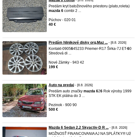
Mazda 6 combi
- [8.8. 2026]
Predám kryt batožinového priestoru (plato,roleta)
mazda
6
combi 2 ...
Púchov - 020 01
40 €
Predám hlinikové disky org.Maz ...
- [8.8. 2026]
Kontakt-0905
6
45233 Priemer-R17 Širka-7J ET-
6
0
Stredová di ...
Nové Zámky - 943 42
199 €
Auto na predaj
- [8.8. 2026]
Predám auto značky
mazda
6
2
6
Rok výroby 1999
STK EK plátna do 3 ...
Pezinok - 900 90
500 €
Mazda 6 Sedan 2.2 Skyactiv-D R ...
- [8.8. 2026]
MOŽNOSŤ FINANCOVANIA AJ NA SPLÁTKY!!! Už