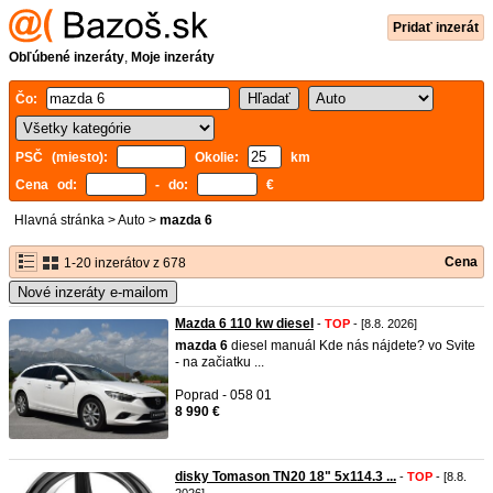
Pridať inzerát
Obľúbené inzeráty
,
Moje inzeráty
Čo:
PSČ (miesto):
Okolie:
km
Cena od:
- do:
€
Hlavná stránka
>
Auto
>
mazda 6
Cena
1-20 inzerátov z 678
Nové inzeráty e-mailom
Mazda 6 110 kw diesel
-
TOP
- [8.8. 2026]
mazda
6
diesel manuál Kde nás nájdete? vo Svite
- na začiatku ...
Poprad - 058 01
8 990 €
disky Tomason TN20 18" 5x114.3 ...
-
TOP
- [8.8.