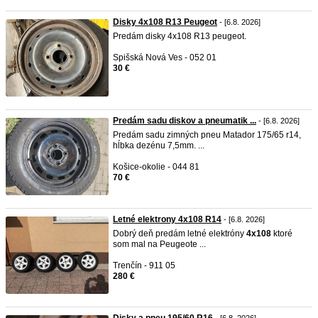
Disky 4x108 R13 Peugeot
- [6.8. 2026]
Predám disky 4x108 R13 peugeot.
Spišská Nová Ves - 052 01
30 €
Predám sadu diskov a pneumatik ...
- [6.8. 2026]
Predám sadu zimných pneu Matador 175/65 r14,
hĺbka dezénu 7,5mm. ...
Košice-okolie - 044 81
70 €
Letné elektrony 4x108 R14
- [6.8. 2026]
Dobrý deň predám letné elektróny
4x108
ktoré
som mal na Peugeote ...
Trenčín - 911 05
280 €