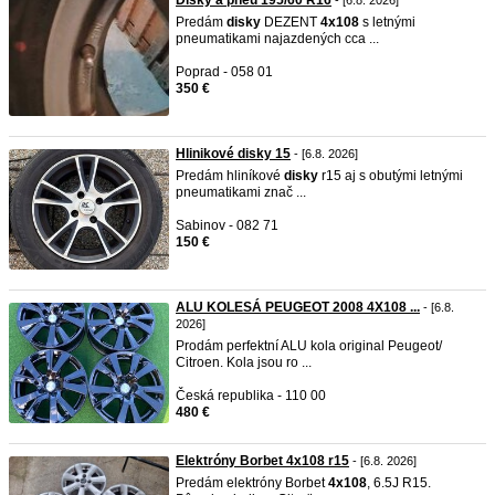
Disky a pneu 195/60 R16
- [6.8. 2026]
Predám
disky
DEZENT
4x108
s letnými
pneumatikami najazdených cca ...
Poprad - 058 01
350 €
Hlinikové disky 15
- [6.8. 2026]
Predám hliníkové
disky
r15 aj s obutými letnými
pneumatikami znač ...
Sabinov - 082 71
150 €
ALU KOLESÁ PEUGEOT 2008 4X108 ...
- [6.8.
2026]
Prodám perfektní ALU kola original Peugeot/
Citroen. Kola jsou ro ...
Česká republika - 110 00
480 €
Elektróny Borbet 4x108 r15
- [6.8. 2026]
Predám elektróny Borbet
4x108
, 6.5J R15.