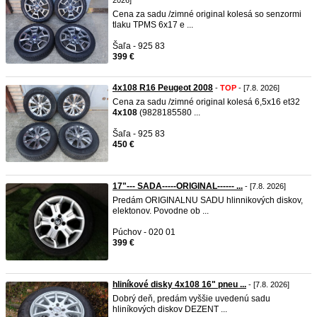
2026]
Cena za sadu /zimné original kolesá so senzormi
tlaku TPMS 6x17 e ...
Šaľa - 925 83
399 €
4x108 R16 Peugeot 2008
-
TOP
- [7.8. 2026]
Cena za sadu /zimné original kolesá 6,5x16 et32
4x108
(9828185580 ...
Šaľa - 925 83
450 €
17"--- SADA-----ORIGINAL------ ...
- [7.8. 2026]
Predám ORIGINALNU SADU hlinnikových diskov,
elektonov. Povodne ob ...
Púchov - 020 01
399 €
hliníkové disky 4x108 16" pneu ...
- [7.8. 2026]
Dobrý deň, predám vyššie uvedenú sadu
hliníkových diskov DEZENT ...