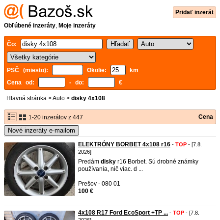
Pridať inzerát
Obľúbené inzeráty
,
Moje inzeráty
Čo:
PSČ (miesto):
Okolie:
km
Cena od:
- do:
€
Hlavná stránka
>
Auto
>
disky 4x108
Cena
1-20 inzerátov z 447
Nové inzeráty e-mailom
ELEKTRÓNY BORBET 4x108 r16
-
TOP
- [7.8.
2026]
Predám
disky
r16 Borbet. Sú drobné známky
používania, nič viac. d ...
Prešov - 080 01
100 €
4x108 R17 Ford EcoSport +TP ...
-
TOP
- [7.8.