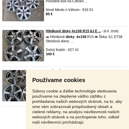
Pôvodne boli na Citroën ...
Nové Mesto n.Váhom - 916 01
80 €
Hliníkové disky 4x108 R15 6J E ...
- [6.8. 2026]
🚗 Hliníkové
disky
:
4x108
R15 ➡️ Šírka: 6J, ET38.
Stredová diera: ...
Dolný Kubín - 027 41
340 €
Hliníkové disky 4x108 R14 6J E ...
- [6.8. 2026]
🚗 Hliníkové
disky
:
4x108
R14 ➡️ Šírka: 6J, ET15.
Používame cookies
Stredová diera: ...
Dolný Kubín - 027 41
Súbory cookie a ďalšie technológie sledovania
240 €
používame na zlepšenie vášho zážitku z
prehliadania našich webových stránok, na to, aby
sme vám zobrazovali prispôsobený obsah a
cielené reklamy, na analýzu návštevnosti našich
Stránka:
1
2
3
Ďalšia
webových stránok a na pochopenie toho, odkiaľ
naši návštevníci prichádzajú.