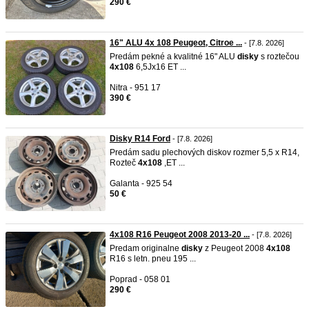
290 €
16" ALU 4x 108 Peugeot, Citroe ...
- [7.8. 2026]
Predám pekné a kvalitné 16" ALU
disky
s roztečou
4x108
6,5Jx16 ET ...
Nitra - 951 17
390 €
Disky R14 Ford
- [7.8. 2026]
Predám sadu plechových diskov rozmer 5,5 x R14,
Rozteč
4x108
,ET ...
Galanta - 925 54
50 €
4x108 R16 Peugeot 2008 2013-20 ...
- [7.8. 2026]
Predam originalne
disky
z Peugeot 2008
4x108
R16 s letn. pneu 195 ...
Poprad - 058 01
290 €