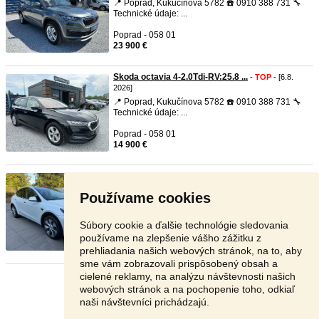
📍 Poprad, Kukučínova 5782 ☎️ 0910 388 731 🔧
Technické údaje: ...
Poprad - 058 01
23 900 €
Skoda octavia 4-2.0Tdi-RV:25.8 ...
-
TOP
- [6.8.
2026]
📍 Poprad, Kukučínova 5782 ☎️ 0910 388 731 🔧
Technické údaje: ...
Poprad - 058 01
14 900 €
Tesla Model Y Long Range Dual ...
-
TOP
- [6.8.
2026]
Používame cookies
Tel: 0908 060 061 Model:2023 Premium
Connectivity Auto má Plne ...
Súbory cookie a ďalšie technológie sledovania
Lučenec - 984 01
používame na zlepšenie vášho zážitku z
35 870 €
prehliadania našich webových stránok, na to, aby
sme vám zobrazovali prispôsobený obsah a
cielené reklamy, na analýzu návštevnosti našich
Stránka:
1
2
3
Ďalšia
webových stránok a na pochopenie toho, odkiaľ
naši návštevníci prichádzajú.