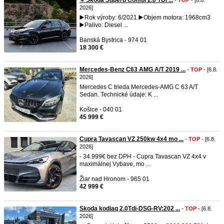
✳️ Škoda Superb Combi 2.0 TDI ...
-
TOP
- [6.8.
2026]
▶️Rok výroby: 6/2021 ▶️Objem motora: 1968cm3
▶️Palivo: Diesel ...
Banská Bystrica - 974 01
18 300 €
Mercedes-Benz C63 AMG A/T 2019 ...
-
TOP
- [6.8.
2026]
Mercedes C trieda Mercedes-AMG C 63 A/T
Sedan. Technické údaje: K ...
Košice - 040 01
45 999 €
Cupra Tavascan VZ 250kw 4x4 mo ...
-
TOP
- [6.8.
2026]
- 34.999€ bez DPH - Cupra Tavascan VZ 4x4 v
maximálnej Vybave, mo ...
Žiar nad Hronom - 965 01
42 999 €
Skoda kodiaq 2.0Tdi-DSG-RV:202 ...
-
TOP
- [6.8.
2026]