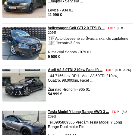
1.majiteľ • Serviska ...
Levice - 934 01
11 990 €
Volkswagen Golf GTI 2.0 TFSI B ...
-
TOP
- [6.8.
2026]
🇨🇭Auto dovezené zo Švajčiarska, clo zaplatené
🇨🇭 Technické úda ...
Rimavská Sobota - 979 01
5 580 €
Audi A8 3.0TDi 210kw Facelift ...
-
TOP
- [6.8. 2026]
- 44.715€ bez DPH - Audi A8 50TDi 210kw,
Quattro, 98.000km, Facel ...
Žiar nad Hronom - 965 01
54 999 €
Tesla Model Y Long Range AWD 3 ...
-
TOP
- [6.8.
2026]
Tel.0905869365 Predám Tesla Model Y Long
Range Dual motor Pln ...