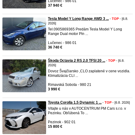
Lučenec - 986 01
37 940 €
Tesla Model Y Long Range AWD 3 ...
-
TOP
- [6.8.
2026]
Tel.0905869365 Predám Tesla Model Y Long
Range Dual motor Pln ...
Lučenec - 986 01
36 740 €
Škoda Octavia 2 RS 2.0 TFSI 20 ...
-
TOP
- [6.8.
2026]
Dovoz Švajčiarsko ,CLO zaplatené v cene vozidla.
Klimatizácia CLI ...
Rimavská Sobota - 980 21
3 990 €
Toyota Corolla 1.5 Dynamic 1 ...
-
TOP
- [6.8. 2026]
Vitajte u nás v AUTOCENTRUM PM Cars s.r.o. v
Pezinku. Obľúbená To ...
Pezinok - 902 01
15 800 €