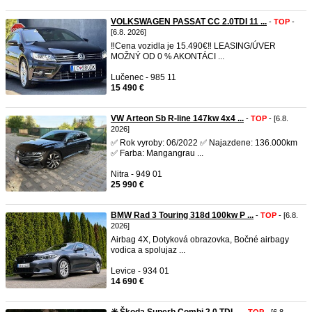
VOLKSWAGEN PASSAT CC 2.0TDI 11 ...
-
TOP
-
[6.8. 2026]
‼️Cena vozidla je 15.490€‼️ LEASING/ÚVER
MOŽNÝ OD 0 % AKONTÁCI ...
Lučenec - 985 11
15 490 €
VW Arteon Sb R-line 147kw 4x4 ...
-
TOP
- [6.8.
2026]
✅ Rok vyroby: 06/2022 ✅ Najazdene: 136.000km
✅ Farba: Mangangrau ...
Nitra - 949 01
25 990 €
BMW Rad 3 Touring 318d 100kw P ...
-
TOP
- [6.8.
2026]
Airbag 4X, Dotyková obrazovka, Bočné airbagy
vodica a spolujaz ...
Levice - 934 01
14 690 €