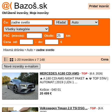
Pridať inzerát
Obľúbené inzeráty
,
Moje inzeráty
Čo:
PSČ (miesto):
Okolie:
km
Cena od:
- do:
€
Hlavná stránka
>
Auto
>
zadne svetlo
Cena
1-20 inzerátov z 7 148
Nové inzeráty e-mailom
MERCEDES A180 CDI AMG
-
TOP
- [6.8. 2026]
🔥 A 180 CDI AMG NIGHT PAKET 🔥 💎 TOP STAV |
AUTOMAT | 2019 | LEN 1 ...
Košice - 040 01
20 499 €
Volkswagen Tiguan 2.0 TSI DSG ...
-
TOP
- [6.8.