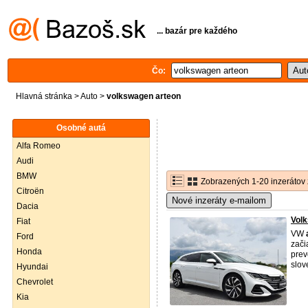
... bazár pre každého
Čo:
Hlavná stránka
>
Auto
>
volkswagen arteon
Osobné autá
Alfa Romeo
Audi
BMW
Zobrazených 1-20 inzerátov 
Citroën
Nové inzeráty e-mailom
Dacia
Volk
Fiat
VW
Ford
zači
Honda
prev
slov
Hyundai
Chevrolet
Kia