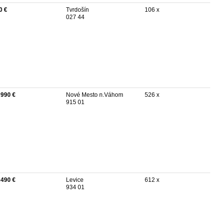
0 €
Tvrdošín
106 x
027 44
 990 €
Nové Mesto n.Váhom
526 x
915 01
 490 €
Levice
612 x
934 01