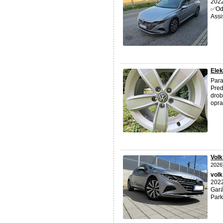
2022
✅️Od
Assi
Ele
Para
Pred
drob
opra
Vol
2026
vol
2022
Gará
Park