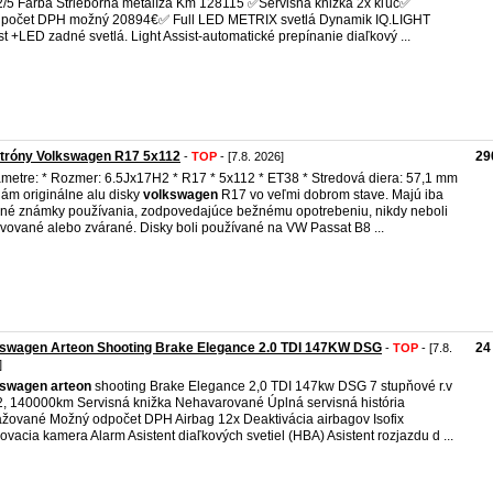
/5 Farba Strieborná metalíza Km 128115 ✅️Servisná knižka 2x kľúč✅️
počet DPH možný 20894€✅️ Full LED METRIX svetlá Dynamik IQ.LIGHT
st +LED zadné svetlá. Light Assist-automatické prepínanie diaľkový ...
ktróny Volkswagen R17 5x112
29
-
TOP
- [7.8. 2026]
metre: * Rozmer: 6.5Jx17H2 * R17 * 5x112 * ET38 * Stredová diera: 57,1 mm
ám originálne alu disky
volkswagen
R17 vo veľmi dobrom stave. Majú iba
né známky používania, zodpovedajúce bežnému opotrebeniu, nikdy neboli
vované alebo zvárané. Disky boli používané na VW Passat B8 ...
kswagen Arteon Shooting Brake Elegance 2.0 TDI 147KW DSG
24
-
TOP
- [7.8.
]
kswagen
arteon
shooting Brake Elegance 2,0 TDI 147kw DSG 7 stupňové r.v
, 140000km Servisná knižka Nehavarované Úplná servisná história
žované Možný odpočet DPH Airbag 12x Deaktivácia airbagov Isofix
ovacia kamera Alarm Asistent diaľkových svetiel (HBA) Asistent rozjazdu d ...