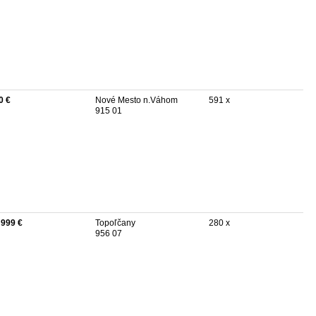
0 €
Nové Mesto n.Váhom
591 x
915 01
 999 €
Topoľčany
280 x
956 07