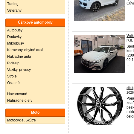
Cúva
Tuning
Veterány
Úžitkové automobily
Autobusy
Vol
Dodávky
[7.8.
Mikrobusy
Spol
Karavany, obytné autá
komb
(200
Nákladné autá
02.1
Pick-up
...
Vozíky, prívesy
Stroje
Ostatné
dis
2026
Havarované
Ponú
Náhradné diely
znač
bezk
exkl
Moto
čelom
Motocykle, Skútre