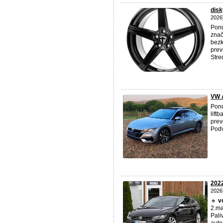
dis
2026
Ponú
znač
bezk
prev
Stred
VW 
Pon
lift
prev
Podv
2022
2026
🔹
v
2.ma
Pali