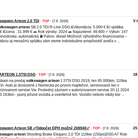
swagen Arteon 2.0 TDI
V 
-
TOP
- [7.8. 2026]
olkswagen
arteon
SB 2.0 TDI R-Line DSG 💶Akontácia: 5.000 € 💶 splátka:
€ 💶cena : 31.999 € 🚗 Rok výroby: 2024 🚗 Najazdené: 49.900 ⚡ Výkon: 147
evodovka: automatická ⛽ Palivo: diesel Možnosť výhodného financovania –
táciu aj mesačnú splátku vám vieme individuálne prispôsobiť podľa v ...
ARTEON 1.5TSI DSG
18
-
TOP
- [7.8. 2026]
úkam na predaj
volkswagen
arteon
1.5TSI DSG 2019, len 95 000km, 110kw
ín. Auto je dovezené z Nemecka po prvom majiteľovi, servisované len v
rizovanom servise Vw. Posledný záznam v autorizovanom servise 20.11 2024
83 163km - jasný pôvod vozidla a overiteľné km. Vozidlo nebolo nikdy búr ...
kswagen Arteon SB ✅️Odpočet DPH možný 20894€✅️
25
-
TOP
- [7.8. 2026]
kswagen
arteon
Shooting Brake Eleganc 2,0 TDI 110kw (150ps)DSG A7 Rok-