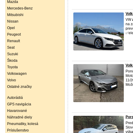
Mazda
Mercedes-Benz
Volk
Mitsubishi
VW
Nissan
na z
Opel
prev
✅ele
Peugeot
Renault
Seat
Suzuki
Škoda
Volk
Toyota
Pon
Volkswagen
Moto
Volvo
11/2
Možn
Ostatné značky
Autorádiá
GPS navigácia
Havarované
Pors
Náhradné diely
Pred
Pneumatiky, kolesá
Slov
Príslušenstvo
výba