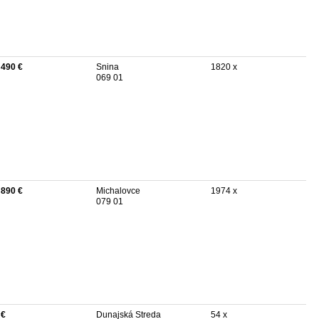
 490 €
Snina
1820 x
069 01
 890 €
Michalovce
1974 x
079 01
 €
Dunajská Streda
54 x