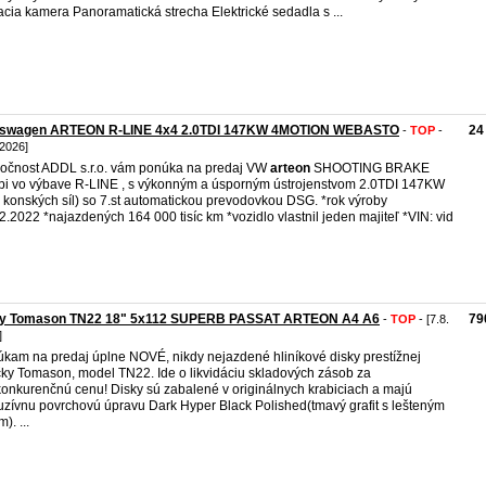
cia kamera Panoramatická strecha Elektrické sedadla s ...
kswagen ARTEON R-LINE 4x4 2.0TDI 147KW 4MOTION WEBASTO
24
-
TOP
-
 2026]
očnost ADDL s.r.o. vám ponúka na predaj VW
arteon
SHOOTING BRAKE
i vo výbave R-LINE , s výkonným a úsporným ústrojenstvom 2.0TDI 147KW
 konských síl) so 7.st automatickou prevodovkou DSG. *rok výroby
2.2022 *najazdených 164 000 tisíc km *vozidlo vlastnil jeden majiteľ *VIN: vid
ky Tomason TN22 18" 5x112 SUPERB PASSAT ARTEON A4 A6
79
-
TOP
- [7.8.
]
kam na predaj úplne NOVÉ, nikdy nejazdené hliníkové disky prestížnej
ky Tomason, model TN22. Ide o likvidáciu skladových zásob za
onkurenčnú cenu! Disky sú zabalené v originálnych krabiciach a majú
uzívnu povrchovú úpravu Dark Hyper Black Polished(tmavý grafit s lešteným
). ...