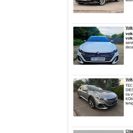
auto
Volk
vol
vol
serv
dece
Volk
TECH
DIES
na v
KOMB
temp
Chl