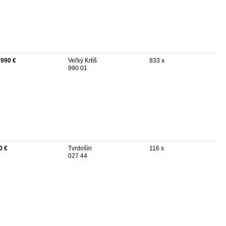
 990 €
Veľký Krtíš
833 x
990 01
0 €
Tvrdošín
116 x
027 44