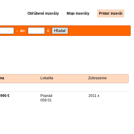
Obľúbené inzeráty
Moje inzeráty
Pridať inzerát
- do:
€
na
Lokalita
Zobrazenie
 990 €
Poprad
2011 x
058 01