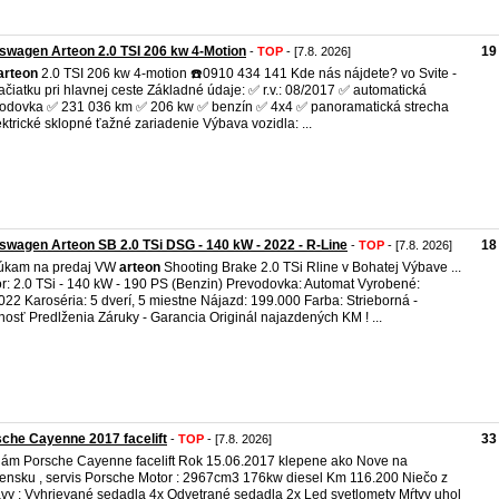
swagen Arteon 2.0 TSI 206 kw 4-Motion
19
-
TOP
- [7.8. 2026]
arteon
2.0 TSI 206 kw 4-motion ☎️0910 434 141 Kde nás nájdete? vo Svite -
ačiatku pri hlavnej ceste Základné údaje: ✅ r.v.: 08/2017 ✅ automatická
odovka ✅ 231 036 km ✅ 206 kw ✅ benzín ✅ 4x4 ✅ panoramatická strecha
ktrické sklopné ťažné zariadenie Výbava vozidla: ...
swagen Arteon SB 2.0 TSi DSG - 140 kW - 2022 - R-Line
18
-
TOP
- [7.8. 2026]
úkam na predaj VW
arteon
Shooting Brake 2.0 TSi Rline v Bohatej Výbave ...
r: 2.0 TSi - 140 kW - 190 PS (Benzin) Prevodovka: Automat Vyrobené:
022 Karoséria: 5 dverí, 5 miestne Nájazd: 199.000 Farba: Strieborná -
osť Predlženia Záruky - Garancia Originál najazdených KM ! ...
che Cayenne 2017 facelift
33
-
TOP
- [7.8. 2026]
ám Porsche Cayenne facelift Rok 15.06.2017 klepene ako Nove na
ensku , servis Porsche Motor : 2967cm3 176kw diesel Km 116.200 Niečo z
vy : Vyhrievané sedadla 4x Odvetrané sedadla 2x Led svetlomety Mŕtvy uhol