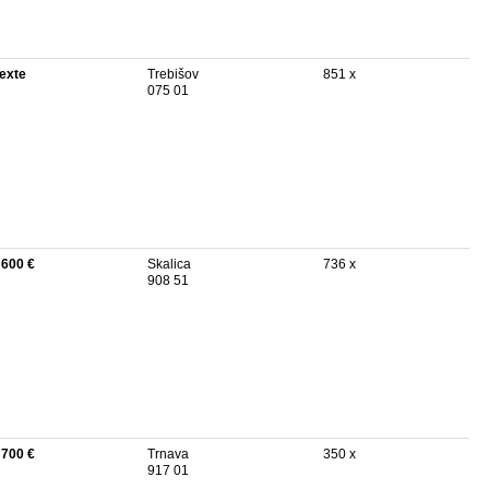
texte
Trebišov
851 x
075 01
 600 €
Skalica
736 x
908 51
 700 €
Trnava
350 x
917 01