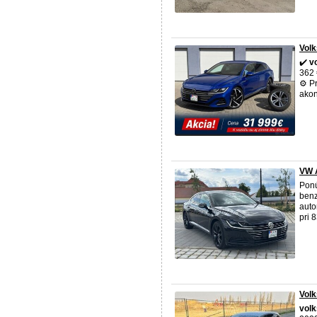
Volk
✔️
v
362 
⚙ Pr
akon
VW 
Pon
benz
auto
pri 
Vol
vol