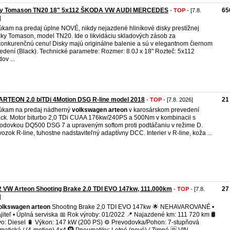
ky Tomason TN20 18" 5x112 ŠKODA VW AUDI MERCEDES
65
-
TOP
- [7.8.
]
kam na predaj úplne NOVÉ, nikdy nejazdené hliníkové disky prestížnej
ky Tomason, model TN20. Ide o likvidáciu skladových zásob za
onkurenčnú cenu! Disky majú originálne balenie a sú v elegantnom čiernom
edení (Black). Technické parametre: Rozmer: 8.0J x 18" Rozteč: 5x112
ov ...
ARTEON 2.0 biTDi 4Motion DSG R-line model 2018
21
-
TOP
- [7.8. 2026]
úkam na predaj nádherný
volkswagen
arteon
v karosárskom prevedení
back. Motor biturbo 2,0 TDi CUAA 176kw/240PS a 500Nm v kombinacii s
odovkou DQ500 DSG 7 a upraveným softom proti podtáčaniu v režime D.
ozok R-line, tuhostne nadstaviteľný adaptívny DCC. Interier v R-line, koža ...
 VW Arteon Shooting Brake 2.0 TDI EVO 147kw, 111.000km
27
-
TOP
- [7.8.
]
olkswagen
arteon
Shooting Brake 2,0 TDI EVO 147kw 🌟 NEHAVAROVANÉ •
jiteľ • Úplná serviska 📅 Rok výroby: 01/2022 📍 Najazdené km: 111 720 km 🛢️
vo: Diesel 🔋 Výkon: 147 kW (200 PS) ⚙️ Prevodovka/Pohon: 7-stupňová