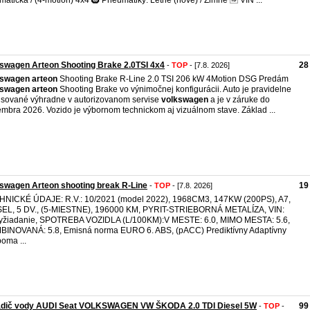
matická / (4-motion) 4x4 🛞 Pneumatiky: Letné (nové) / Zimné 🆔 VIN ...
swagen Arteon Shooting Brake 2.0TSI 4x4
28
-
TOP
- [7.8. 2026]
kswagen
arteon
Shooting Brake R-Line 2.0 TSI 206 kW 4Motion DSG Predám
kswagen
arteon
Shooting Brake vo výnimočnej konfigurácii. Auto je pravidelne
isované výhradne v autorizovanom servise
volkswagen
a je v záruke do
mbra 2026. Vozido je výbornom technickom aj vizuálnom stave. Základ ...
swagen Arteon shooting break R-Line
19
-
TOP
- [7.8. 2026]
NICKÉ ÚDAJE: R.V.: 10/2021 (model 2022), 1968CM3, 147KW (200PS), A7,
EL, 5 DV., (5-MIESTNE), 196000 KM, PYRIT-STRIEBORNÁ METALÍZA, VIN:
yžiadanie, SPOTREBA VOZIDLA (L/100KM):V MESTE: 6.0, MIMO MESTA: 5.6,
INOVANÁ: 5.8, Emisná norma EURO 6. ABS, (pACC) Prediktívny Adaptívny
oma ...
adič vody AUDI Seat VOLKSWAGEN VW ŠKODA 2.0 TDI Diesel 5W
99
-
TOP
-