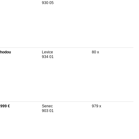
930 05
hodou
Levice
80 x
934 01
 999 €
Senec
979 x
903 01