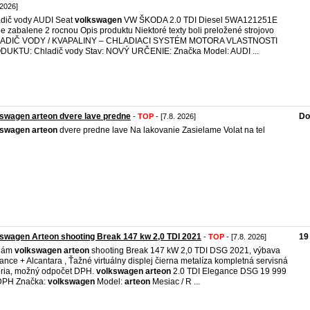
 2026]
dič vody AUDI Seat
volkswagen
VW ŠKODA 2.0 TDI Diesel 5WA121251E
e zabalene 2 rocnou Opis produktu Niektoré texty boli preložené strojovo
ADIČ VODY / KVAPALINY – CHLADIACI SYSTÉM MOTORA VLASTNOSTI
UKTU: Chladič vody Stav: NOVÝ URČENIE: Značka Model: AUDI ...
swagen arteon dvere lave predne
Do
-
TOP
- [7.8. 2026]
kswagen
arteon
dvere predne lave Na lakovanie Zasielame Volat na tel
swagen Arteon shooting Break 147 kw 2,0 TDI 2021
19
-
TOP
- [7.8. 2026]
dám
volkswagen
arteon
shooting Break 147 kW 2,0 TDI DSG 2021, výbava
ance + Alcantara , Ťažné virtuálny displej čierna metalíza kompletná servisná
ória, možný odpočet DPH.
volkswagen
arteon
2.0 TDI Elegance DSG 19 999
 DPH Značka:
volkswagen
Model:
arteon
Mesiac / R ...