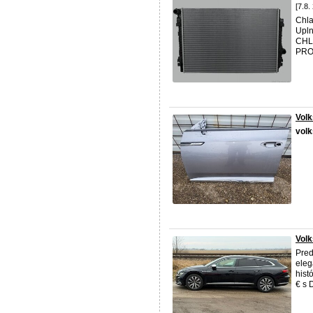
[7.8.
Chla
Upln
CHL
PROD
Volk
vol
Volk
Pre
eleg
hist
€ s