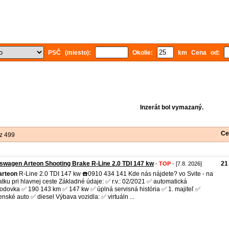
PSČ (miesto):
Okolie:
km Cena od:
Inzerát bol vymazaný.
Ce
z 499
swagen Arteon Shooting Brake R-Line 2.0 TDI 147 kw
21
-
TOP
- [7.8. 2026]
arteon
R-Line 2.0 TDI 147 kw ☎️0910 434 141 Kde nás nájdete? vo Svite - na
atku pri hlavnej ceste Základné údaje: ✅ r.v.: 02/2021 ✅ automatická
odovka ✅ 190 143 km ✅ 147 kw ✅ úplná servisná história ✅ 1. majiteľ ✅
enské auto ✅ diesel Výbava vozidla: ✅ virtuáln ...