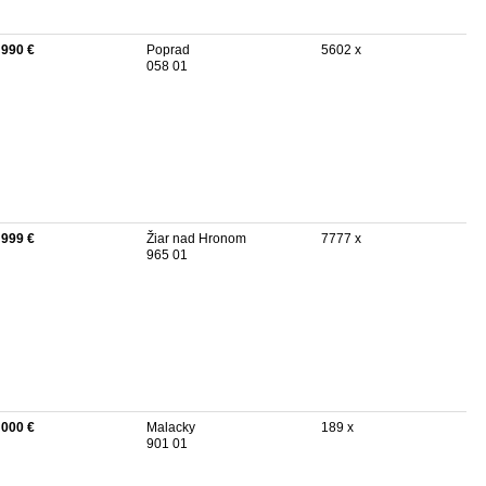
 990 €
Poprad
5602 x
058 01
 999 €
Žiar nad Hronom
7777 x
965 01
 000 €
Malacky
189 x
901 01