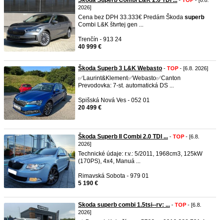
Škoda Superb Combi L&K 2.0 TDI ...
-
TOP
- [6.8.
2026]
Cena bez DPH 33.333€ Predám Škoda
superb
Combi L&K štvrtej gen ...
Trenčín - 913 24
40 999 €
Škoda Superb 3 L&K Webasto
-
TOP
- [6.8. 2026]
✅Laurint&Klement✅Webasto✅Canton
Prevodovka: 7-st. automatická DS ...
Spišská Nová Ves - 052 01
20 499 €
Škoda Superb II Combi 2.0 TDI ...
-
TOP
- [6.8.
2026]
Technické údaje: r.v.: 5/2011, 1968cm3, 125kW
(170PS), 4x4, Manuá ...
Rimavská Sobota - 979 01
5 190 €
Skoda superb combi 1.5tsi--rv: ...
-
TOP
- [6.8.
2026]