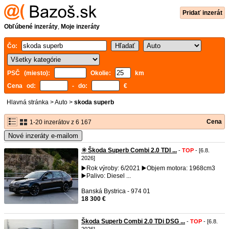
Pridať inzerát
Obľúbené inzeráty
,
Moje inzeráty
Čo:
PSČ (miesto):
Okolie:
km
Cena od:
- do:
€
Hlavná stránka
>
Auto
>
skoda superb
Cena
1-20 inzerátov z 6 167
Nové inzeráty e-mailom
✳️ Škoda Superb Combi 2.0 TDI ...
-
TOP
- [6.8.
2026]
▶️Rok výroby: 6/2021 ▶️Objem motora: 1968cm3
▶️Palivo: Diesel ...
Banská Bystrica - 974 01
18 300 €
Škoda Superb Combi 2.0 TDi DSG ...
-
TOP
- [6.8.