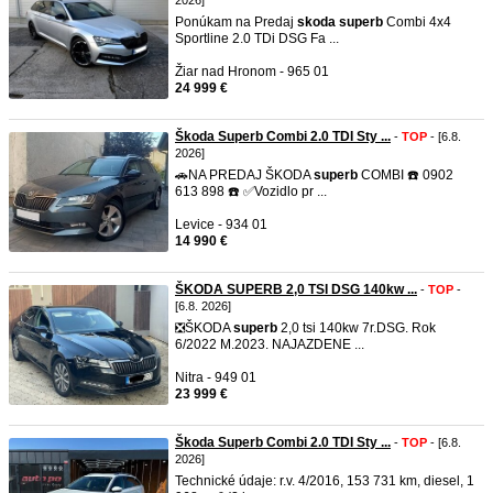
2026]
Ponúkam na Predaj
skoda
superb
Combi 4x4
Sportline 2.0 TDi DSG Fa ...
Žiar nad Hronom - 965 01
24 999 €
Škoda Superb Combi 2.0 TDI Sty ...
-
TOP
- [6.8.
2026]
🚗NA PREDAJ ŠKODA
superb
COMBI ☎️ 0902
613 898 ☎️ ✅Vozidlo pr ...
Levice - 934 01
14 990 €
ŠKODA SUPERB 2,0 TSI DSG 140kw ...
-
TOP
-
[6.8. 2026]
❎ŠKODA
superb
2,0 tsi 140kw 7r.DSG. Rok
6/2022 M.2023. NAJAZDENE ...
Nitra - 949 01
23 999 €
Škoda Superb Combi 2.0 TDI Sty ...
-
TOP
- [6.8.
2026]
Technické údaje: r.v. 4/2016, 153 731 km, diesel, 1