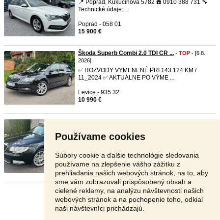
📍 Poprad, Kukučínova 5782 ☎️ 0910 388 731 🔧
Technické údaje: ...
Poprad - 058 01
15 900 €
Škoda Superb Combi 2.0 TDI CR ...
-
TOP
- [6.8.
2026]
✅️ ROZVODY VYMENENÉ PRI 143.124 KM /
11_2024 ✅️ AKTUÁLNE PO VÝME ...
Levice - 935 32
10 990 €
Skoda superb combi 3,6 Tfsi Au ...
-
TOP
- [6.8.
2026]
Používame cookies
Predám Škoda
superb
ll 3,6 V6 r.v. 2012 dobrý
technický a esteti ...
Súbory cookie a ďalšie technológie sledovania
Rimavská Sobota - 979 01
používame na zlepšenie vášho zážitku z
6 290 €
prehliadania našich webových stránok, na to, aby
sme vám zobrazovali prispôsobený obsah a
cielené reklamy, na analýzu návštevnosti našich
Stránka:
1
2
3
Ďalšia
webových stránok a na pochopenie toho, odkiaľ
naši návštevníci prichádzajú.