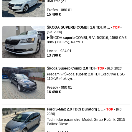
968 cm³ (2 l ...
Prešov - 080 01
15 490 €
ŠKODA SUPERB COMBI, 1,6 TDI, M ...
-
TOP
-
[6.8. 2026]
▶️ŠKODA
superb
COMBI, R.V.: 5/2016, 1598 CM3
88W (120 PS), 6-RÝCH ...
Levice - 934 01
13 790 €
Škoda Superb Combi 2.0 TDI
-
TOP
- [6.8. 2026]
Predam: ✅Škoda
superb
2.0 TDI Executive DSG
110kW ✅rok vyr. ...
Prešov - 080 01
16 490 €
Ford S-Max 2.0 TDCi Duratorq 1 ...
-
TOP
- [6.8.
2026]
Technické parametre: Model: Smax Ročník: 2015
Palivo: Diese ...