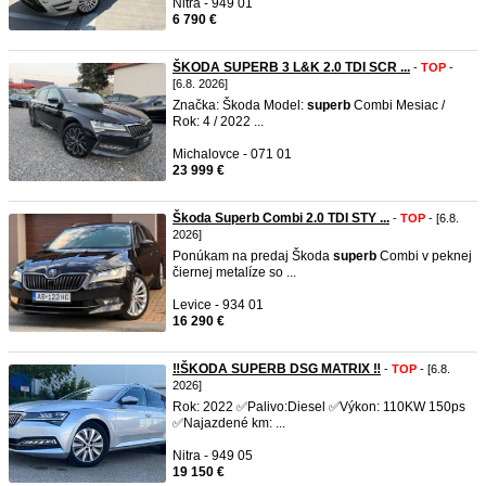
Nitra - 949 01
6 790 €
ŠKODA SUPERB 3 L&K 2.0 TDI SCR ...
-
TOP
-
[6.8. 2026]
Značka: Škoda Model:
superb
Combi Mesiac /
Rok: 4 / 2022 ...
Michalovce - 071 01
23 999 €
Škoda Superb Combi 2.0 TDI STY ...
-
TOP
- [6.8.
2026]
Ponúkam na predaj Škoda
superb
Combi v peknej
čiernej metalíze so ...
Levice - 934 01
16 290 €
‼️ŠKODA SUPERB DSG MATRIX ‼️
-
TOP
- [6.8.
2026]
Rok: 2022 ✅Palivo:Diesel ✅Výkon: 110KW 150ps
✅Najazdené km: ...
Nitra - 949 05
19 150 €