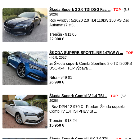
Škoda Superb 3 2.0 TDI DSG Fac ...
-
TOP
- [6.8.
2026]
Rok výroby : 5/2020 2.0 TDI 110kW 150 PS Dsg
Automat (7 st.), ...
Trenčín - 911 05
22 900 €
ŠKODA SUPERB SPORTLINE 147kW W ...
-
TOP
- [6.8. 2026]
🚗 Škoda
superb
Combi Sportline 2.0 TDI 200PS
DSG 4x4 | TOP výbava ...
Nitra - 949 01
26 990 €
Škoda Superb Combi iV 1.4 TSI ...
-
TOP
- [6.8.
2026]
- Bez DPH 12.970 € - Predám Škoda
superb
Combi iV 1.4 TSI PHEV St ...
Trenčín - 913 24
15 950 €