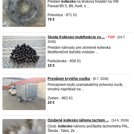
Predám
koliesko
na kľukový hriadeľ na VW
Passat B5.5, B6, Audi, s ...
Prievidza - 971 01
70 €
Skoda Koliesko multifunkcie vo ...
-
TOP
- [24.7.
2026]
Predám náhradu pre zlomené kolieska
Multifunkčné tlačidlá ovládan ...
Partizánske - 958 01
10 €
Prenájom krytého vozíka
- [9.7. 2026]
Prenajmem krytý uzamykateľný prívesný vozík,
vhodný napríklad na ...
Zvolen - 962 61
20 €
Ozubené koliesko náhonu tachom ...
- [14.6. 2026]
Ozub.
koliesko
náhonu počítadla tachometra PAL,
Škoda , Tatra, Ze ...