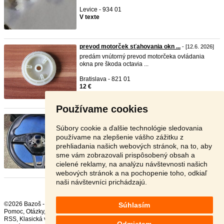
Levice - 934 01
V texte
prevod motorček sťahovania okn ...
- [12.6. 2026]
predám vnútorný prevod motorčeka ovládania
okna pre škoda octavia ...
Bratislava - 821 01
12 €
Používame cookies
Volant skoda suberb 3 III, 201 ...
- [11.6. 2026]
Predám volant na škodu superb lll 2019 FL, s
Súbory cookie a ďalšie technológie sledovania
vyhrievaním, nefunkč ...
používame na zlepšenie vášho zážitku z
prehliadania našich webových stránok, na to, aby
Dolný Kubín - 026 01
sme vám zobrazovali prispôsobený obsah a
90 €
cielené reklamy, na analýzu návštevnosti našich
webových stránok a na pochopenie toho, odkiaľ
naši návštevníci prichádzajú.
©2026 Bazoš -
Inzercia, bazár
Súhlasím
Pomoc
,
Otázky
,
Hodnotenie
,
Kontakt
,
Reklama
,
Podmienky
,
Ochrana údajov
,
RSS
,
Odmietam