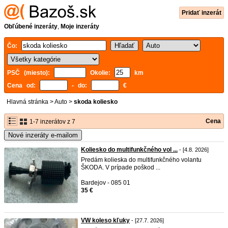
Pridať inzerát
Obľúbené inzeráty
,
Moje inzeráty
Čo:
PSČ (miesto):
Okolie:
km
Cena od:
- do:
€
Hlavná stránka
>
Auto
>
skoda koliesko
Cena
1-7 inzerátov z 7
Nové inzeráty e-mailom
Koliesko do multifunkčného vol ...
- [4.8. 2026]
Predám kolieska do multifunkčného volantu
ŠKODA. V prípade poškod ...
Bardejov - 085 01
35 €
VW koleso kľuky
- [27.7. 2026]