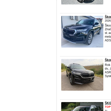
Škod
2026
Ško
Znač
st. 
meta
ADS, 
Ško
Rok 
dv.,
ASR(
Syst
ŠKO
TOP