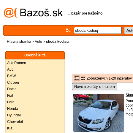
... bazár pre každého
Čo:
Hlavná stránka
>
Auto
>
skoda kodiaq
Osobné autá
Alfa Romeo
Audi
BMW
Zobrazených 1-20 inzerátov 
Citroën
Nové inzeráty e-mailom
Dacia
Škod
Fiat
Ponú
Ford
dobr
Honda
ďalš
moto
Hyundai
Chevrolet
Kia