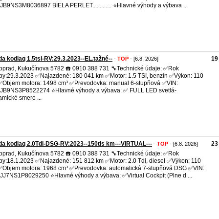
B9NS3M8036897 BIELA PERLET............. ⭐Hlavné výhody a výbava ...
a kodiaq 1.5tsi-RV:29.3.2023--EL.tažné--
19
-
TOP
- [6.8. 2026]
oprad, Kukučínova 5782 ☎️ 0910 388 731 🔧Technické údaje: ✅Rok
by:29.3.2023 ✅Najazdené: 180 041 km ✅Motor: 1.5 TSI, benzín ✅Výkon: 110
Objem motora: 1498 cm³ ✅Prevodovka: manual 6-stupňová ✅VIN:
JB9NS3P8522274 ⭐Hlavné výhody a výbava: ✅ FULL LED svetlá-
mické smero ...
a kodiaq 2.0Tdi-DSG-RV:2023--150tis km---VIRTUAL---
23
-
TOP
- [6.8. 2026]
oprad, Kukučínova 5782 ☎️ 0910 388 731 🔧Technické údaje: ✅Rok
by:18.1.2023 ✅Najazdené: 151 812 km ✅Motor: 2.0 Tdi, diesel ✅Výkon: 110
Objem motora: 1968 cm³ ✅Prevodovka: automatická 7-stupňová DSG ✅VIN:
J7NS1P8029250 ⭐Hlavné výhody a výbava: ✅Virtual Cockpit (Plne d ...