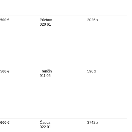
 500 €
Púchov
2026 x
020 61
 500 €
Trenčín
596 x
911 05
 600 €
Čadca
3742 x
022 01