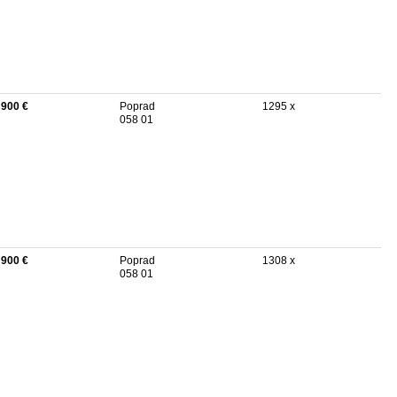
 900 €
Poprad
1295 x
058 01
 900 €
Poprad
1308 x
058 01