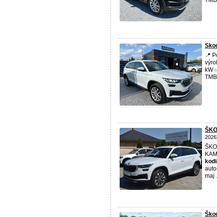
TMBJ
Skod
📍 P
výro
kW ✅
TMBJ
ŠKO
2026
ŠK
KAME
kod
auto
maj .
Škod