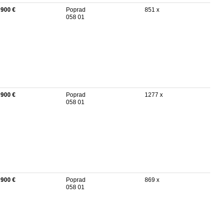
 900 €
Poprad
851 x
058 01
 900 €
Poprad
1277 x
058 01
 900 €
Poprad
869 x
058 01