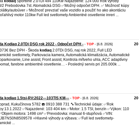
da
kodiaq
Sportline 2.0TDI 4x4 110Kw Najazdené: 124 000 Rok výroby
/2 Prebodovka 7st. Atomatická DSG ✅️Možný odpočet DPH. ✅ Možnosť kúpy
plátky/autoúver ✅️Možnosť prevziať vaše vozidlo a použiť ho ako akontáciu
oľahlivý motor 110kw Full led svetlomety Ambientné osvetlenie inreri ...
a Kodiaq 2.0TDi DSG rok 2022 - Odpočet DPH -
20
-
TOP
- [6.8. 2026]
.073€ Bez DPH - Škoda
kodiaq
2.0TDi DSG, naj rok 2022, Full LED
mické svetlomety, Parkovacia kamera, Automatická klimatizácia, Automatické
parkovanie, Line assist, Front assist, Kontrola mŕtveho uhla, ACC adaptívny
omat, farebne ambientné osvetlenie… - Posledný servis pri 205.000k ...
a kodiaq 1.5tsi-RV:2022---103TIS KM---
20
-
TOP
- [6.8. 2026]
oprad, Kukučínova 5782 ☎️ 0910 388 731 🔧Technické údaje: ✅Rok
by:13.1.2022 ✅Najazdené: 103 404 km ✅Motor: 1.5 TSI, benzín ✅Výkon: 110
Objem motora: 1498 cm³ ✅Prevodovka: manual 6-stupňová ✅VIN:
B7NS0N8509578 ⭐Hlavné výhody a výbava: ✅Full led svetlomety-
mické ...