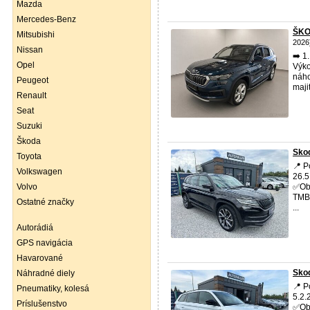
Mazda
Mercedes-Benz
ŠKO
Mitsubishi
2026
Nissan
➡️ 1
Opel
Výko
náho
Peugeot
maji
Renault
Seat
Suzuki
Škoda
Skod
Toyota
📍 P
Volkswagen
26.5
Volvo
✅Obj
TMBJ
Ostatné značky
...
Autorádiá
GPS navigácia
Havarované
Skod
Náhradné diely
📍 P
Pneumatiky, kolesá
5.2.
Príslušenstvo
✅Obj