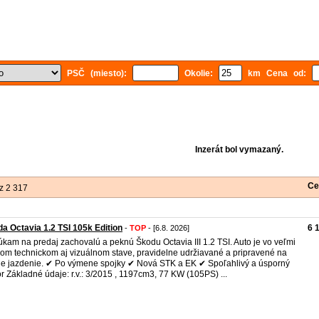
PSČ (miesto):
Okolie:
km Cena od:
Inzerát bol vymazaný.
Ce
z 2 317
a Octavia 1.2 TSI 105k Edition
6 
-
TOP
- [6.8. 2026]
kam na predaj zachovalú a peknú Škodu Octavia III 1.2 TSI. Auto je vo veľmi
om technickom aj vizuálnom stave, pravidelne udržiavané a pripravené na
ie jazdenie. ✔ Po výmene spojky ✔ Nová STK a EK ✔ Spoľahlivý a úsporný
r Základné údaje: r.v.: 3/2015 , 1197cm3, 77 KW (105PS) ...