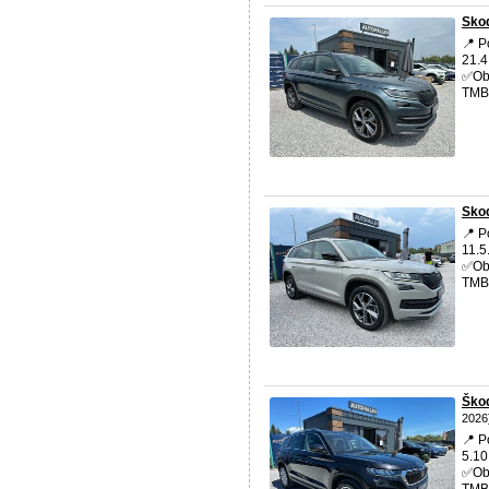
Skod
📍 P
21.4
✅Obj
TMBJ
Skod
📍 P
11.5
✅Obj
TMBJ
Ško
2026
📍 P
5.10
✅Obj