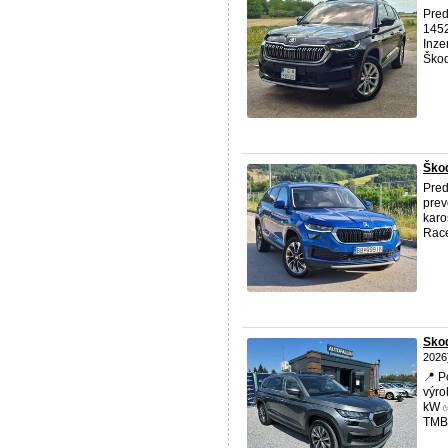
Pre
1452
Inze
Škod
Škod
Pred
prev
karo
Race
Skod
2026
📍 P
výro
kW ✅
TMBJ