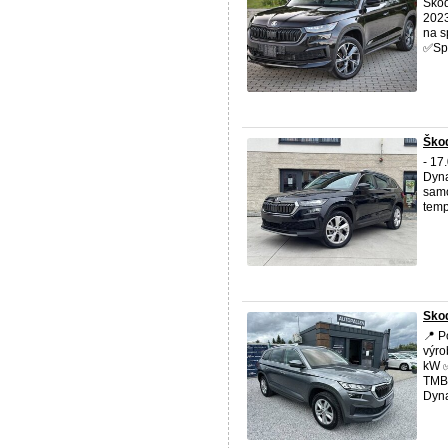
Ško
2023
na s
✅️Sp
Škod
- 17
Dyna
samo
temp
Skod
📍 P
výro
kW ✅
TMBJ
Dyna