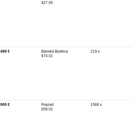
927 05
 490 €
Banská Bystrica
219 x
974 01
 900 €
Poprad
1568 x
058 01