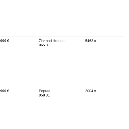
 999 €
Žiar nad Hronom
5463 x
965 01
 900 €
Poprad
2004 x
058 01