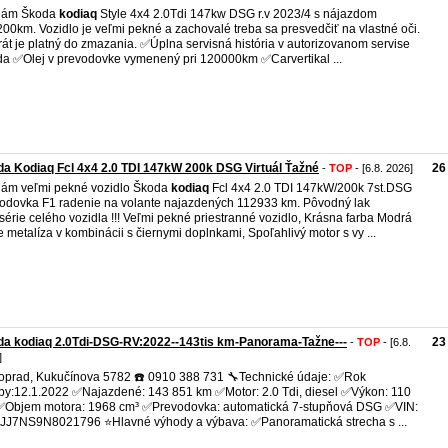
dám Škoda
kodiaq
Style 4x4 2.0Tdi 147kw DSG r.v 2023/4 s nájazdom
00km. Vozidlo je veľmi pekné a zachovalé treba sa presvedčiť na vlastné oči.
rát je platný do zmazania. ✅️Úplna servisná história v autorizovanom servise
a ✅️Olej v prevodovke vymenený pri 120000km ✅️Carvertikal ...
a Kodiaq Fcl 4x4 2.0 TDI 147kW 200k DSG Virtuál Ťažné
26
-
TOP
- [6.8. 2026]
ám veľmi pekné vozidlo Škoda
kodiaq
Fcl 4x4 2.0 TDI 147kW/200k 7st.DSG
odovka F1 radenie na volante najazdených 112933 km. Pôvodný lak
série celého vozidla !!! Veľmi pekné priestranné vozidlo, Krásna farba Modrá
 metalíza v kombinácii s čiernymi doplnkami, Spoľahlivý motor s vy ...
a kodiaq 2.0Tdi-DSG-RV:2022--143tis km-Panorama-Tažne---
23
-
TOP
- [6.8.
]
oprad, Kukučínova 5782 ☎️ 0910 388 731 🔧Technické údaje: ✅Rok
by:12.1.2022 ✅Najazdené: 143 851 km ✅Motor: 2.0 Tdi, diesel ✅Výkon: 110
Objem motora: 1968 cm³ ✅Prevodovka: automatická 7-stupňová DSG ✅VIN:
J7NS9N8021796 ⭐Hlavné výhody a výbava: ✅Panoramatická strecha s ...