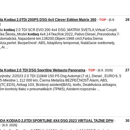
a Kodiaq 2.0TDi 200PS DSG 4x4 Clever Edition Matrix 360
28
-
TOP
- [6.8.
]
da
kodiaq
2.0 TDI SCR EVO 200 4x4 DSG ,MATRIX SVETLA,Virtual Cocpit.
ka:Škoda,,Model:
kodiaq
4x4,147kw,Rok:2022, Palivo:Diesel,,Prevodovka:7-
automatická, Najazdené km:138200,Objem:1968 cm3,Farba:čierna
liza,perlet. Bezpečnosť: ABS, Adaptívny tempomat, Natáčacie svetlomety,
Ai ...
da Kodiaq 2.0 TDI DSG Sportline Webasto Panorama
27
-
TOP
- [6.8. 2026]
výroby: 2/2023 2.0 TDI 110kW 150 PS Dsg Automat (7 st.), Diesel , EURO 6, 5
 (5-Miestne ), 112 000 km, Čierna Metalíza BEZPEČNOSŤ Alarm, ABS,
TC,EDS), Airbag 10X, Brzdový asistent(BAS), Isofix, Deaktivácia airbagov,
ém kontroly tlaku v pneumatikách (TPMS), Asistent rozpoznáv ...
DA KODIAQ 2.0TDI SPORTLINE 4X4 DSG 2023 VIRTUAL TAZNE DPH
30
-
- [6.8. 2026]