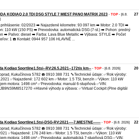
DA KODIAQ 2.0 TDI DSG STYLE 7 MIEST PANO MATRIX 2023
27
-
TOP
- [6.8.
]
. prihlásenie: 02/2023 ➡️ Najazdené kilometre: 93 097 km ➡️ Motor: 2.0 TDI ➡️
n: 110 kW (150 PS) ➡️ Prevodovka: automatická DSG (7-st.) ➡️ Pohon: predný
n ➡️ Palivo: diesel ➡️ Farba: Lava Blue Metallic ➡️ Výbava: STYLE ➡️ Počet
teľov: 1 ☎️ Kontakt: 0944 957 106 HLAVNÉ ...
a Kodiaq Sportline1.5tsi--RV:26.5.2021--172tis km--
20
-
TOP
- [6.8. 2026]
oprad, Kukučínova 5782 ☎️ 0910 388 731 🔧Technické údaje: ✅Rok výroby:
.2021 ✅Najazdené: 172 602 km ✅Motor: 1.5 TSI, benzín ✅Výkon: 110 kW
em motora: 1498 cm³ ✅Prevodovka: manuál 6-stupňová ✅VIN:
B9NS9M8517270 ⭐Hlavné výhody a výbava: ✅Virtual Cockpit (Plne digitál
a Kodiaq Sportline1.5tsi-DSG-RV:2021----7.MIESTNE------
22
-
TOP
- [6.8. 2026]
oprad, Kukučínova 5782 ☎️ 0910 388 731 🔧Technické údaje: ✅Rok výroby:
2021 ✅Najazdené: 176 248 km ✅Motor: 1.5 TSI, benzín ✅Výkon: 110 kW
em motora: 1498 cm³ ✅Prevodovka: automatická 7-stupňová DSG ✅VIN: