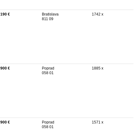
 190 €
Bratislava
1742 x
811 09
 900 €
Poprad
1885 x
058 01
 900 €
Poprad
1571 x
058 01