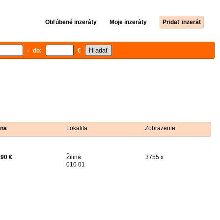
Obľúbené inzeráty
Moje inzeráty
Pridať inzerát
- do:
€
na
Lokalita
Zobrazenie
190 €
Žilina
3755 x
010 01