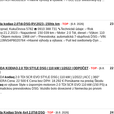
J7NS7N8502629 ⭐Hlavné výhody a výbava: ✅FULL LED svetlomety-Dy ...
a kodiaq 2.0Tdi-DSG-RV:2023--150tis km
23
-
TOP
- [6.8. 2026]
oprad, Kukučínova 5782 ☎️ 0910 388 731 🔧Technické údaje: ✅Rok
by:21.2.2023 ✅Najazdené: 150 039 km ✅Motor: 2.0 Tdi, diesel ✅Výkon: 110
Objem motora: 1968 cm³ ✅Prevodovka: automatická 7-stupňová DSG ✅VIN:
J9NS4P8020764 ⭐Hlavné výhody a výbava: ✅Full led svetlomety-Dyn ...
DA KODIAQ 2.0 TDI STYLE DSG | 110 kW | 1/2022 | ODPOČET
22
-
TOP
- [6.8.
]
ODA
kodiaq
2.0 TDI SCR EVO STYLE DSG | 110 kW | 1/2022 | ACC | 360°
RA Cena: 22 500 € Cena bez DPH: 18.292 € Ponúkame na predaj Škodu
iaq
vo výbave Style s úsporným motorom 2.0 TDI SCR EVO 110 kW (150 PS) a
matickou prevodovkou DSG. Vozidlo bolo dovezené z Nemecka po prvom
..
a Kodiaq Style 4x4 2.0Tdi DSG
24
-
TOP
- [6.8. 2026]