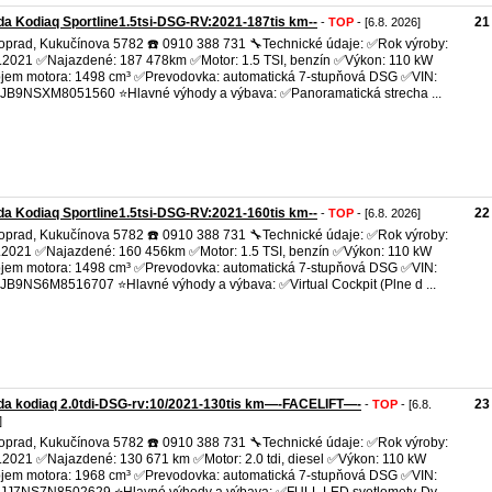
a Kodiaq Sportline1.5tsi-DSG-RV:2021-187tis km--
21
-
TOP
- [6.8. 2026]
oprad, Kukučínova 5782 ☎️ 0910 388 731 🔧Technické údaje: ✅Rok výroby:
.2021 ✅Najazdené: 187 478km ✅Motor: 1.5 TSI, benzín ✅Výkon: 110 kW
em motora: 1498 cm³ ✅Prevodovka: automatická 7-stupňová DSG ✅VIN:
B9NSXM8051560 ⭐Hlavné výhody a výbava: ✅Panoramatická strecha ...
a Kodiaq Sportline1.5tsi-DSG-RV:2021-160tis km--
22
-
TOP
- [6.8. 2026]
oprad, Kukučínova 5782 ☎️ 0910 388 731 🔧Technické údaje: ✅Rok výroby:
.2021 ✅Najazdené: 160 456km ✅Motor: 1.5 TSI, benzín ✅Výkon: 110 kW
em motora: 1498 cm³ ✅Prevodovka: automatická 7-stupňová DSG ✅VIN:
B9NS6M8516707 ⭐Hlavné výhody a výbava: ✅Virtual Cockpit (Plne d ...
da kodiaq 2.0tdi-DSG-rv:10/2021-130tis km—-FACELIFT—-
23
-
TOP
- [6.8.
]
oprad, Kukučínova 5782 ☎️ 0910 388 731 🔧Technické údaje: ✅Rok výroby:
.2021 ✅Najazdené: 130 671 km ✅Motor: 2.0 tdi, diesel ✅Výkon: 110 kW
em motora: 1968 cm³ ✅Prevodovka: automatická 7-stupňová DSG ✅VIN: