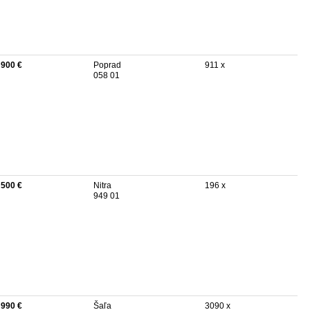
 900 €
Poprad
911 x
058 01
 500 €
Nitra
196 x
949 01
 990 €
Šaľa
3090 x