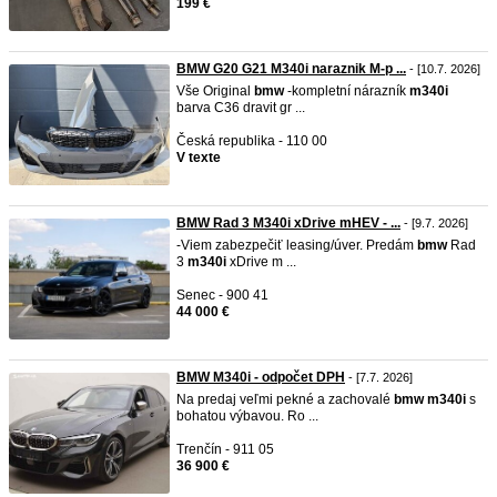
199 €
BMW G20 G21 M340i naraznik M-p ...
- [10.7. 2026]
Vše Original
bmw
-kompletní nárazník
m340i
barva C36 dravit gr ...
Česká republika - 110 00
V texte
BMW Rad 3 M340i xDrive mHEV - ...
- [9.7. 2026]
-Viem zabezpečiť leasing/úver. Predám
bmw
Rad
3
m340i
xDrive m ...
Senec - 900 41
44 000 €
BMW M340i - odpočet DPH
- [7.7. 2026]
Na predaj veľmi pekné a zachovalé
bmw
m340i
s
bohatou výbavou. Ro ...
Trenčín - 911 05
36 900 €