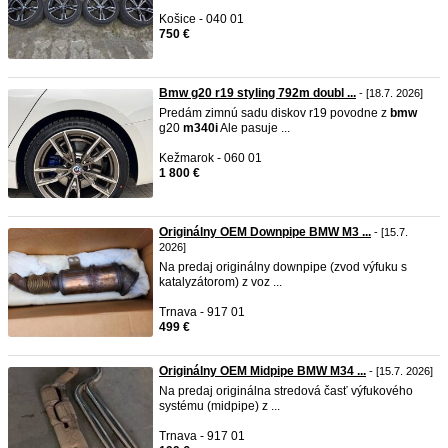
Košice - 040 01
750 €
Bmw g20 r19 styling 792m doubl ...
- [18.7. 2026]
Predám zimnú sadu diskov r19 povodne z
bmw
g20
m340i
Ale pasuje ...
Kežmarok - 060 01
1 800 €
Originálny OEM Downpipe BMW M3 ...
- [15.7.
2026]
Na predaj originálny downpipe (zvod výfuku s
katalyzátorom) z voz ...
Trnava - 917 01
499 €
Originálny OEM Midpipe BMW M34 ...
- [15.7. 2026]
Na predaj originálna stredová časť výfukového
systému (midpipe) z ...
Trnava - 917 01