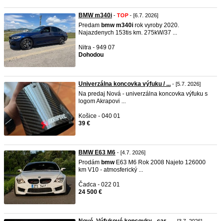
BMW m340i
-
TOP
- [6.7. 2026]
Predam
bmw
m340i
rok vyroby 2020.
Najazdenych 153tis km. 275kW/37 ...
Nitra - 949 07
Dohodou
Univerzálna koncovka výfuku / ...
- [5.7. 2026]
Na predaj Nová - univerzálna koncovka výfuku s
logom Akrapovi ...
Košice - 040 01
39 €
BMW E63 M6
- [4.7. 2026]
Prodám
bmw
E63 M6 Rok 2008 Najeto 126000
km V10 - atmosferický ...
Čadca - 022 01
24 500 €