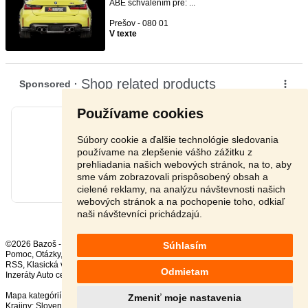
ABE schválením pre: ...
Prešov - 080 01
V texte
Používame cookies
Súbory cookie a ďalšie technológie sledovania
používame na zlepšenie vášho zážitku z
prehliadania našich webových stránok, na to, aby
sme vám zobrazovali prispôsobený obsah a
cielené reklamy, na analýzu návštevnosti našich
webových stránok a na pochopenie toho, odkiaľ
naši návštevníci prichádzajú.
©2026 Bazoš -
Inzercia, bazár
Súhlasím
Pomoc
,
Otázky
,
Hodnotenie
,
Kontakt
,
Reklama
,
Podmienky
,
Ochrana údajov
,
RSS
,
Odmietam
Inzeráty Auto celkom:
231965
, za 24 hodín:
12177
Mapa kategórií
,
Najvyhľadávanejšie výrazy
Zmeniť moje nastavenia
Krajiny:
Slovensko
,
Česká republika
,
Poľsko
,
Rakúsko