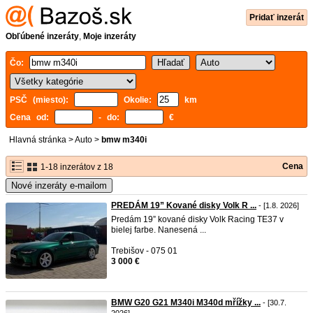
Pridať inzerát
Obľúbené inzeráty
,
Moje inzeráty
Čo:
PSČ (miesto):
Okolie:
km
Cena od:
- do:
€
Hlavná stránka
>
Auto
>
bmw m340i
Cena
1-18 inzerátov z 18
Nové inzeráty e-mailom
PREDÁM 19” Kované disky Volk R ...
- [1.8. 2026]
Predám 19” kované disky Volk Racing TE37 v
bielej farbe. Nanesená ...
Trebišov - 075 01
3 000 €
BMW G20 G21 M340i M340d mřížky ...
- [30.7.