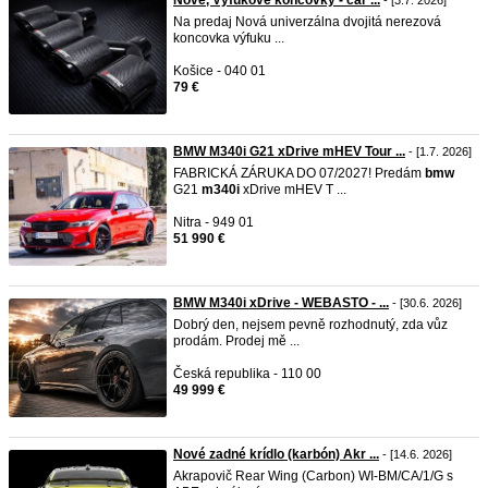
Nové, Výfukové koncovky - car ...
- [3.7. 2026]
Na predaj Nová univerzálna dvojitá nerezová
koncovka výfuku ...
Košice - 040 01
79 €
BMW M340i G21 xDrive mHEV Tour ...
- [1.7. 2026]
FABRICKÁ ZÁRUKA DO 07/2027! Predám
bmw
G21
m340i
xDrive mHEV T ...
Nitra - 949 01
51 990 €
BMW M340i xDrive - WEBASTO - ...
- [30.6. 2026]
Dobrý den, nejsem pevně rozhodnutý, zda vůz
prodám. Prodej mě ...
Česká republika - 110 00
49 999 €
Nové zadné krídlo (karbón) Akr ...
- [14.6. 2026]
Akrapovič Rear Wing (Carbon) WI-BM/CA/1/G s