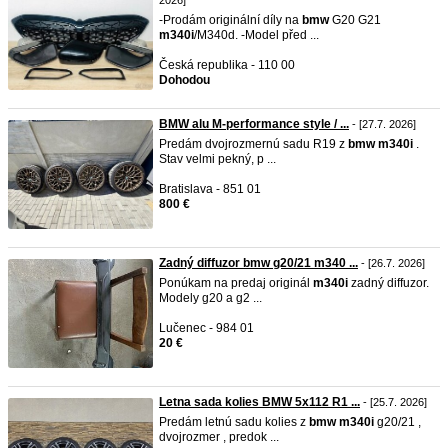
2026]
-Prodám originální díly na
bmw
G20 G21
m340i
/M340d. -Model před ...
Česká republika - 110 00
Dohodou
BMW alu M-performance style / ...
- [27.7. 2026]
Predám dvojrozmernú sadu R19 z
bmw
m340i
.
Stav velmi pekný, p ...
Bratislava - 851 01
800 €
Zadný diffuzor bmw g20/21 m340 ...
- [26.7. 2026]
Ponúkam na predaj originál
m340i
zadný diffuzor.
Modely g20 a g2 ...
Lučenec - 984 01
20 €
Letna sada kolies BMW 5x112 R1 ...
- [25.7. 2026]
Predám letnú sadu kolies z
bmw
m340i
g20/21 ,
dvojrozmer , predok ...