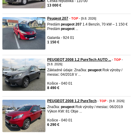
Česká republika - 110 00
13 000 €
Peugeot 207
-
TOP
- [9.8. 2026]
Predám
peugeot
207
1.4 Benzín, 70 kW – 1 150 €
Predám
peugeot
...
Galanta - 924 01
1 150 €
PEUGEOT 2008 1.2 PureTech AUTO ...
-
TOP
-
[9.8. 2026]
Základné údaje: Značka:
peugeot
Rok výroby /
mesiac: 04/2018 V ...
Košice - 040 01
8 490 €
PEUGEOT 2008 1.2 PureTech
-
TOP
- [9.8. 2026]
Značka:
peugeot
Rok výroby / mesiac: 06/2019
Výkon KW: 81 Obje ...
Košice - 040 01
6 290 €