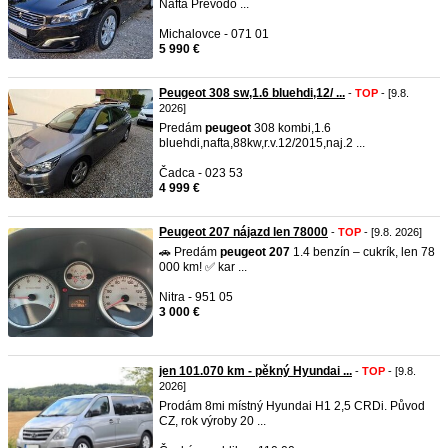
Nafta Prevodo ...
Michalovce - 071 01
5 990 €
Peugeot 308 sw,1.6 bluehdi,12/ ...
-
TOP
- [9.8.
2026]
Predám
peugeot
308 kombi,1.6
bluehdi,nafta,88kw,r.v.12/2015,naj.2 ...
Čadca - 023 53
4 999 €
Peugeot 207 nájazd len 78000
-
TOP
- [9.8. 2026]
🚗 Predám
peugeot
207
1.4 benzín – cukrík, len 78
000 km! ✅ kar ...
Nitra - 951 05
3 000 €
jen 101.070 km - pěkný Hyundai ...
-
TOP
- [9.8.
2026]
Prodám 8mi místný Hyundai H1 2,5 CRDi. Původ
CZ, rok výroby 20 ...