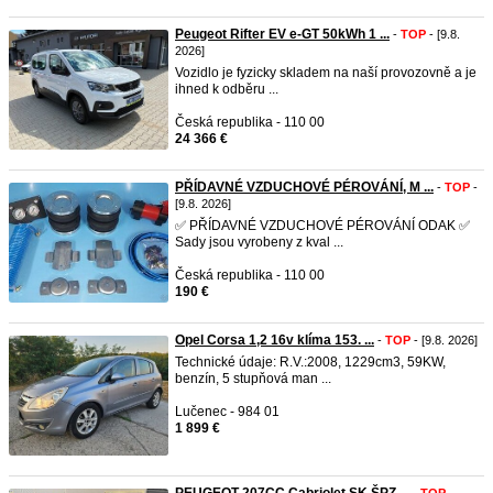
Peugeot Rifter EV e-GT 50kWh 1 ...
-
TOP
- [9.8.
2026]
Vozidlo je fyzicky skladem na naší provozovně a je
ihned k odběru ...
Česká republika - 110 00
24 366 €
PŘÍDAVNÉ VZDUCHOVÉ PÉROVÁNÍ, M ...
-
TOP
-
[9.8. 2026]
✅ PŘÍDAVNÉ VZDUCHOVÉ PÉROVÁNÍ ODAK ✅
Sady jsou vyrobeny z kval ...
Česká republika - 110 00
190 €
Opel Corsa 1,2 16v klíma 153. ...
-
TOP
- [9.8. 2026]
Technické údaje: R.V.:2008, 1229cm3, 59KW,
benzín, 5 stupňová man ...
Lučenec - 984 01
1 899 €