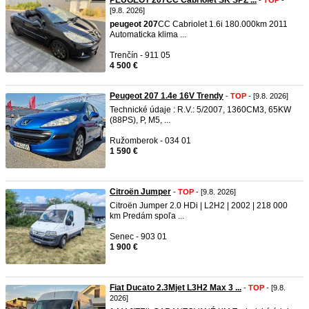
PEUGEOT 207CC Cabriolet SK ŠPZ ...
-
TOP
-
[9.8. 2026]
peugeot
207
CC Cabriolet 1.6i 180.000km 2011
Automaticka klima ...
Trenčín - 911 05
4 500 €
Peugeot 207 1.4e 16V Trendy
-
TOP
- [9.8. 2026]
Technické údaje : R.V.: 5/2007, 1360CM3, 65KW
(88PS), P, M5, ...
Ružomberok - 034 01
1 590 €
Citroën Jumper
-
TOP
- [9.8. 2026]
Citroën Jumper 2.0 HDi | L2H2 | 2002 | 218 000
km Predám spoľa ...
Senec - 903 01
1 900 €
Fiat Ducato 2.3Mjet L3H2 Max 3 ...
-
TOP
- [9.8.
2026]