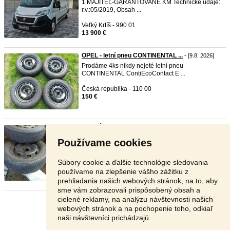
1 MAJITEĽ-GARANTOVANÉ KM Technické údaje:
r.v.:05/2019, Obsah ...
Veľký Krtíš - 990 01
13 900 €
OPEL - letní pneu CONTINENTAL ...
- [9.8. 2026]
Prodáme 4ks nikdy nejeté letní pneu
CONTINENTAL ContiEcoContact E ...
Česká republika - 110 00
150 €
Kolesá Peugeot 207
- [9.8. 2026]
185 / 65 R15 zimne Predám sadu originálnych
Používame cookies
plechových diskov eu ...
Vranov nad Topľou - 093 03
Súbory cookie a ďalšie technológie sledovania
50 €
používame na zlepšenie vášho zážitku z
prehliadania našich webových stránok, na to, aby
sme vám zobrazovali prispôsobený obsah a
cielené reklamy, na analýzu návštevnosti našich
Stránka:
1
2
3
Ďalšia
webových stránok a na pochopenie toho, odkiaľ
naši návštevníci prichádzajú.