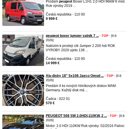
Prodám
peugeot
Boxer L1H1 2,0 HDI 96kW 6 míst.
Rok výroby 2019 ...
Česká republika - 110 00
9 999 €
peugeot boxer jumper valnik 7 ...
-
TOP
- [9.8.
2026]
Nabizim k prodeji citr Jumper 2.200 hdi ROK
VYROBY 2020 ujeto 138 ...
Česká republika - 110 00
14 999 €
Alu disky 18" 5x108 Jaeco Omod ...
-
TOP
- [9.8.
2026]
Predám 4 ks nových hliníkových diskov MAM
Germany. Každý disk má ...
Čadca - 022 01
570 €
PEUGEOT 508 SW 2.0HDI,110KW, 2 ...
-
TOP
- [9.8.
2026]
Motor: 2.0 HDI 110KW Rok výroby: 02/2016 Palivo: