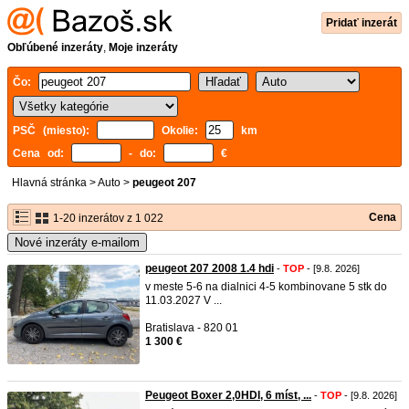
Pridať inzerát
Obľúbené inzeráty
,
Moje inzeráty
Čo:
PSČ (miesto):
Okolie:
km
Cena od:
- do:
€
Hlavná stránka
>
Auto
>
peugeot 207
Cena
1-20 inzerátov z 1 022
Nové inzeráty e-mailom
peugeot 207 2008 1.4 hdi
-
TOP
- [9.8. 2026]
v meste 5-6 na dialnici 4-5 kombinovane 5 stk do
11.03.2027 V ...
Bratislava - 820 01
1 300 €
Peugeot Boxer 2,0HDI, 6 míst, ...
-
TOP
- [9.8. 2026]