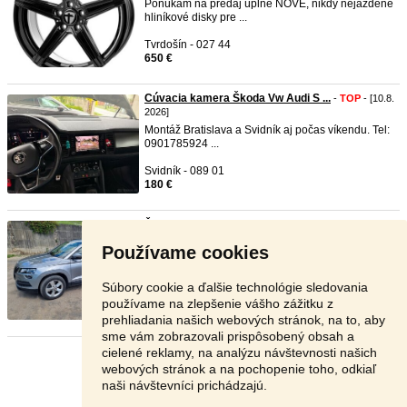
Ponúkam na predaj úplne NOVÉ, nikdy nejazdené
hliníkové disky pre ...
Tvrdošín - 027 44
650 €
Cúvacia kamera Škoda Vw Audi S ...
-
TOP
- [10.8.
2026]
Montáž Bratislava a Svidník aj počas víkendu. Tel:
0901785924 ...
Svidník - 089 01
180 €
Škoda Karoq 2.0 TDI, 4x4 r..v. ...
-
TOP
- [10.8.
2026]
Používame cookies
Predám Škoda
karoq
2.0 TDI 110 kW , r.v. 12/2018,
pohon 4x4, manu ...
Súbory cookie a ďalšie technológie sledovania
Brezno - 977 01
používame na zlepšenie vášho zážitku z
14 290 €
prehliadania našich webových stránok, na to, aby
sme vám zobrazovali prispôsobený obsah a
cielené reklamy, na analýzu návštevnosti našich
Stránka:
1
2
3
Ďalšia
webových stránok a na pochopenie toho, odkiaľ
naši návštevníci prichádzajú.