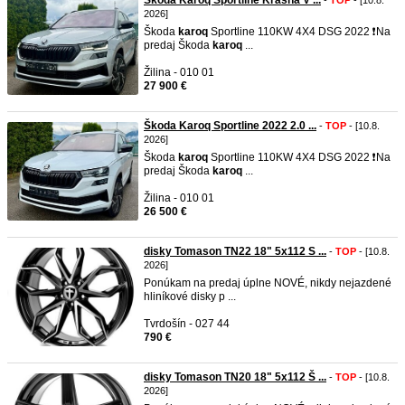
Škoda Karoq Sportline Krásna V ...
-
TOP
- [10.8.
2026]
Škoda
karoq
Sportline 110KW 4X4 DSG 2022 ❗️Na
predaj Škoda
karoq
...
Žilina - 010 01
27 900 €
Škoda Karoq Sportline 2022 2.0 ...
-
TOP
- [10.8.
2026]
Škoda
karoq
Sportline 110KW 4X4 DSG 2022 ❗️Na
predaj Škoda
karoq
...
Žilina - 010 01
26 500 €
disky Tomason TN22 18" 5x112 S ...
-
TOP
- [10.8.
2026]
Ponúkam na predaj úplne NOVÉ, nikdy nejazdené
hliníkové disky p ...
Tvrdošín - 027 44
790 €
disky Tomason TN20 18" 5x112 Š ...
-
TOP
- [10.8.
2026]