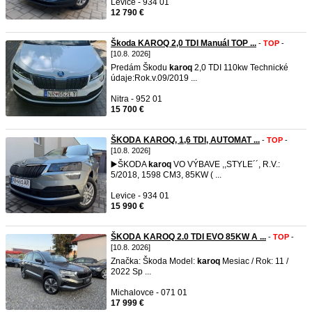
Levice - 934 01
12 790 €
Škoda KAROQ 2,0 TDI Manuál TOP ...
-
TOP
-
[10.8. 2026]
Predám Škodu
karoq
2,0 TDI 110kw Technické
údaje:Rok.v.09/2019 ...
Nitra - 952 01
15 700 €
ŠKODA KAROQ, 1,6 TDI, AUTOMAT ...
-
TOP
-
[10.8. 2026]
▶️ŠKODA
karoq
VO VÝBAVE ,,STYLE´´, R.V.:
5/2018, 1598 CM3, 85KW ( ...
Levice - 934 01
15 990 €
ŠKODA KAROQ 2.0 TDI EVO 85KW A ...
-
TOP
-
[10.8. 2026]
Značka: Škoda Model:
karoq
Mesiac / Rok: 11 /
2022 Sp ...
Michalovce - 071 01
17 999 €