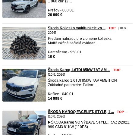
1 968 cm³ (2 ...
Prešov - 080 01
20 990 €
Skoda Koliesko multifunkcie vo ...
-
TOP
- [10.8.
2026]
Predám náhradu pre zlomené kolieska
Multifunkčné tlačidlá ovládan ...
Partizánske - 958 01
10 €
Škoda Karoq 1.6TDI 85kW 7AT AM ...
-
TOP
-
[10.8. 2026]
Škoda
karoq
1.6TDI 85kW 7AP AMBITION
Základné parametre: Palivo: ...
Košice - 040 01
14 999 €
ŠKODA KAROQ FACELIFT, STYLE, 1 ...
-
TOP
-
[10.8. 2026]
▶️ŠKODA
karoq
VO VÝBAVE STYLE, R.V.: 2/2021,
999 CM3 81KW (110PS) ...