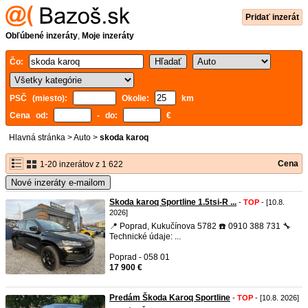
Pridať inzerát
Obľúbené inzeráty
,
Moje inzeráty
Čo:
PSČ (miesto):
Okolie:
km
Cena od:
- do:
€
Hlavná stránka
>
Auto
>
skoda karoq
Cena
1-20 inzerátov z 1 622
Nové inzeráty e-mailom
Skoda karoq Sportline 1.5tsi-R ...
-
TOP
- [10.8.
2026]
📍 Poprad, Kukučínova 5782 ☎️ 0910 388 731 🔧
Technické údaje: ...
Poprad - 058 01
17 900 €
Predám Škoda Karoq Sportline
-
TOP
- [10.8. 2026]