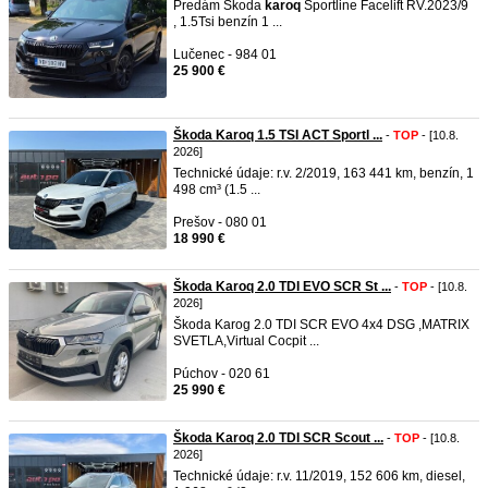
Predám Škoda
karoq
Sportline Facelift RV.2023/9
, 1.5Tsi benzín 1 ...
Lučenec - 984 01
25 900 €
Škoda Karoq 1.5 TSI ACT Sportl ...
-
TOP
- [10.8.
2026]
Technické údaje: r.v. 2/2019, 163 441 km, benzín, 1
498 cm³ (1.5 ...
Prešov - 080 01
18 990 €
Škoda Karoq 2.0 TDI EVO SCR St ...
-
TOP
- [10.8.
2026]
Škoda Karog 2.0 TDI SCR EVO 4x4 DSG ,MATRIX
SVETLA,Virtual Cocpit ...
Púchov - 020 61
25 990 €
Škoda Karoq 2.0 TDI SCR Scout ...
-
TOP
- [10.8.
2026]
Technické údaje: r.v. 11/2019, 152 606 km, diesel,