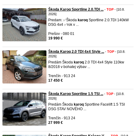
Škoda Karoq Sportline 2.0.TDI ...
-
TOP
- [10.8.
2026]
Predam: ✅Škoda
karoq
Sportline 2.0.TDI 140kW
DSG 4x4 ✅rok v ...
Prešov - 080 01
19 990 €
Škoda Karoq 2.0 TDI 4x4 Style ...
-
TOP
- [10.8.
2026]
Predám Škoda
karoq
2.0 TDI 4x4 Style 110kw
8/2018 v bohatej výbav ...
Trenčín - 913 24
17 450 €
Škoda Karoq Sportline 1.5 TSI ...
-
TOP
- [10.8.
2026]
Predám Škoda
karoq
Sportline Facelift 1.5 TSI
DSG STAV NOVÉHO ...
Trenčín - 913 24
27 999 €