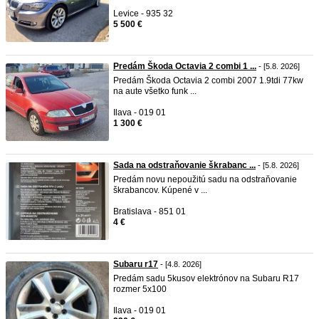
Levice - 935 32
5 500 €
Predám Škoda Octavia 2 combi 1 ...
- [5.8. 2026]
Predám Škoda Octavia 2 combi 2007 1.9tdi 77kw
na aute všetko funk ...
Ilava - 019 01
1 300 €
Sada na odstraňovanie škrabanc ...
- [5.8. 2026]
Predám novu nepoužitú sadu na odstraňovanie
škrabancov. Kúpené v ...
Bratislava - 851 01
4 €
Subaru r17
- [4.8. 2026]
Predám sadu 5kusov elektrónov na Subaru R17
rozmer 5x100
Ilava - 019 01