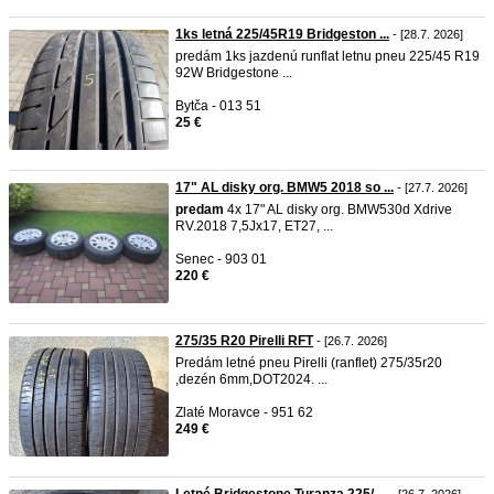
1ks letná 225/45R19 Bridgeston ...
- [28.7. 2026]
predám 1ks jazdenú runflat letnu pneu 225/45 R19
92W Bridgestone ...
Bytča - 013 51
25 €
17" AL disky org. BMW5 2018 so ...
- [27.7. 2026]
predam
4x 17" AL disky org. BMW530d Xdrive
RV.2018 7,5Jx17, ET27, ...
Senec - 903 01
220 €
275/35 R20 Pirelli RFT
- [26.7. 2026]
Predám letné pneu Pirelli (ranflet) 275/35r20
,dezén 6mm,DOT2024. ...
Zlaté Moravce - 951 62
249 €