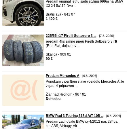
Predám original letnú sadu styling 699m na BMW
X3 X4 5x112 Dvo ...
Bratislava - 841 07
1 400 €
225/55 r17 Pirelli Sottozero 3 ...
- [7.8. 2026]
predam
4ks zimne pneu Pirelli Sottozero 3
rft
(Run Flat, dojazdov ...
Skalica - 909 01
90 €
Predam Mercedes A
- [6.8. 2026]
Ponukam v pe
rft
om stave voziddlo Mercedes A.Je
v garazi pripraven ...
Žiar nad Hronom - 967 01
Dohodou
BMW Rad 3 Touring 318d A/T 105 ...
- [6.8. 2026]
Predám zachovalé BMW r.v.4/2012 naj. 284tis.
km,ABS, Airbagy, Air ...