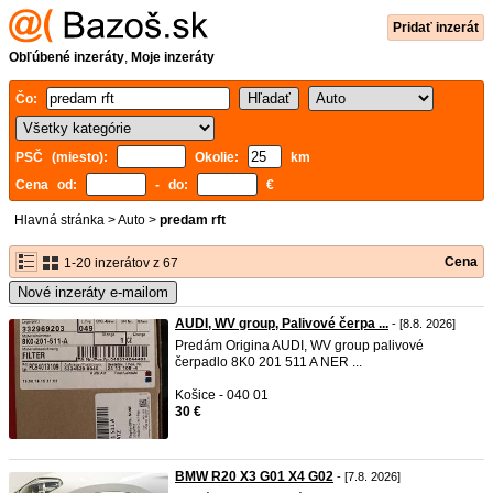
Pridať inzerát
Obľúbené inzeráty
,
Moje inzeráty
Čo:
PSČ (miesto):
Okolie:
km
Cena od:
- do:
€
Hlavná stránka
>
Auto
>
predam rft
Cena
1-20 inzerátov z 67
Nové inzeráty e-mailom
AUDI, WV group, Palivové čerpa ...
- [8.8. 2026]
Predám Origina AUDI, WV group palivové
čerpadlo 8K0 201 511 A NER ...
Košice - 040 01
30 €
BMW R20 X3 G01 X4 G02
- [7.8. 2026]