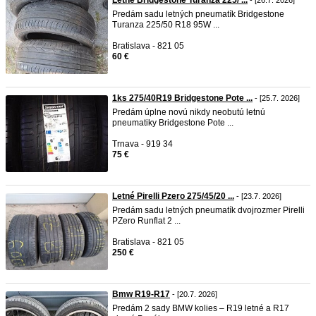
Letné Bridgestone Turanza 225/ ...
- [26.7. 2026]
Predám sadu letných pneumatík Bridgestone
Turanza 225/50 R18 95W ...
Bratislava - 821 05
60 €
1ks 275/40R19 Bridgestone Pote ...
- [25.7. 2026]
Predám úplne novú nikdy neobutú letnú
pneumatiky Bridgestone Pote ...
Trnava - 919 34
75 €
Letné Pirelli Pzero 275/45/20 ...
- [23.7. 2026]
Predám sadu letných pneumatík dvojrozmer Pirelli
PZero Runflat 2 ...
Bratislava - 821 05
250 €
Bmw R19-R17
- [20.7. 2026]
Predám 2 sady BMW kolies – R19 letné a R17