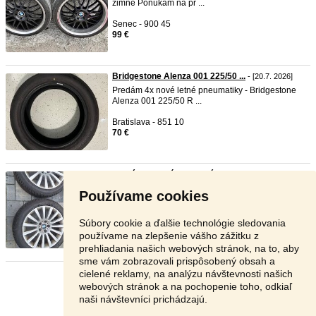
zimné Ponúkam na pr ...
Senec - 900 45
99 €
Bridgestone Alenza 001 225/50 ...
- [20.7. 2026]
Predám 4x nové letné pneumatiky - Bridgestone
Alenza 001 225/50 R ...
Bratislava - 851 10
70 €
Predám elektróny, kolesá, disk ...
- [20.7. 2026]
Ponúkam na predaj hliníkové disky R19 elektróny)
Používame cookies
so zimným prez ...
Žiar nad Hronom - 966 01
Súbory cookie a ďalšie technológie sledovania
590 €
používame na zlepšenie vášho zážitku z
prehliadania našich webových stránok, na to, aby
sme vám zobrazovali prispôsobený obsah a
cielené reklamy, na analýzu návštevnosti našich
Stránka:
1
2
3
Ďalšia
webových stránok a na pochopenie toho, odkiaľ
naši návštevníci prichádzajú.