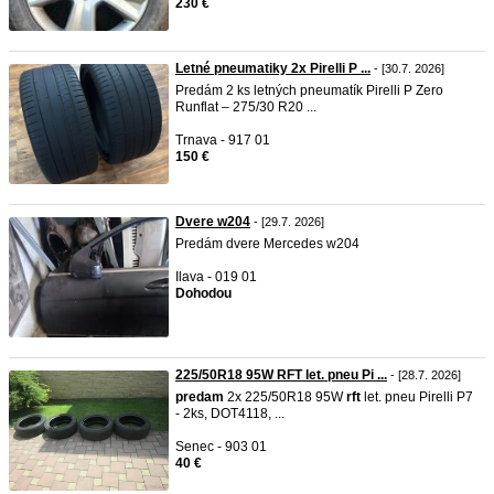
230 €
Letné pneumatiky 2x Pirelli P ...
- [30.7. 2026]
Predám 2 ks letných pneumatík Pirelli P Zero
Runflat – 275/30 R20 ...
Trnava - 917 01
150 €
Dvere w204
- [29.7. 2026]
Predám dvere Mercedes w204
Ilava - 019 01
Dohodou
225/50R18 95W RFT let. pneu Pi ...
- [28.7. 2026]
predam
2x 225/50R18 95W
rft
let. pneu Pirelli P7
- 2ks, DOT4118, ...
Senec - 903 01
40 €