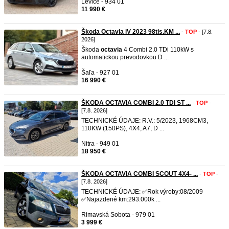
Levice - 934 01
11 990 €
Škoda Octavia iV 2023 98tis.KM ...
-
TOP
- [7.8.
2026]
Škoda
octavia
4 Combi 2.0 TDi 110kW s
automatickou prevodovkou D ...
Šaľa - 927 01
16 990 €
ŠKODA OCTAVIA COMBI 2.0 TDI ST ...
-
TOP
-
[7.8. 2026]
TECHNICKÉ ÚDAJE: R.V.: 5/2023, 1968CM3,
110KW (150PS), 4X4, A7, D ...
Nitra - 949 01
18 950 €
ŠKODA OCTAVIA COMBI SCOUT 4X4- ...
-
TOP
-
[7.8. 2026]
TECHNICKÉ ÚDAJE: ✅️Rok výroby:08/2009
✅️Najazdené km:293.000k ...
Rimavská Sobota - 979 01
3 999 €