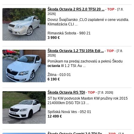
Škoda Octavia 2 RS 2.0 TFSI 20 ...
-
TOP
- [7.8.
2026]
Dovoz Švajčiarsko ,CLO zaplatené v cene vozidla.
Klimatizácia CLI ...
Rimavská Sobota - 980 21
3 990 €
Škoda Octavia 1.2 TSI 105k Edi ...
-
TOP
- [7.8.
2026]
Ponúkam na predaj zachovalú a peknú Škodu
octavia
III 1.2 TSI. Au ...
Žilina - 010 01
6 190 €
Škoda Octavia RS TDI
-
TOP
- [7.8. 2026]
ST by KW podvozok Maxton KW pružiny rok 2015
214000km DSG TDI 13 ...
Spišská Nová Ves - 052 01
12 499 €