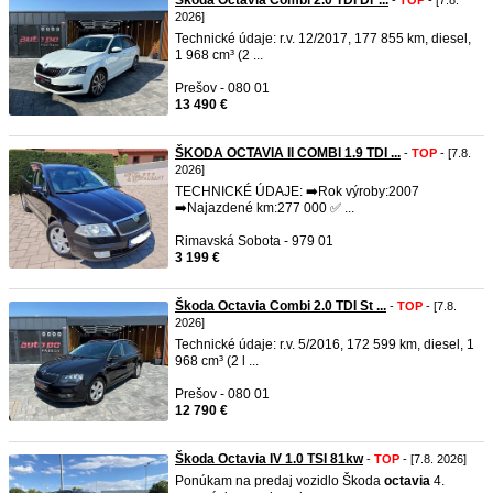
Škoda Octavia Combi 2.0 TDI Dr ...
-
TOP
- [7.8.
2026]
Technické údaje: r.v. 12/2017, 177 855 km, diesel,
1 968 cm³ (2 ...
Prešov - 080 01
13 490 €
ŠKODA OCTAVIA II COMBI 1.9 TDI ...
-
TOP
- [7.8.
2026]
TECHNICKÉ ÚDAJE: ➡️Rok výroby:2007
➡️Najazdené km:277 000 ✅️ ...
Rimavská Sobota - 979 01
3 199 €
Škoda Octavia Combi 2.0 TDI St ...
-
TOP
- [7.8.
2026]
Technické údaje: r.v. 5/2016, 172 599 km, diesel, 1
968 cm³ (2 l ...
Prešov - 080 01
12 790 €
Škoda Octavia IV 1.0 TSI 81kw
-
TOP
- [7.8. 2026]
Ponúkam na predaj vozidlo Škoda
octavia
4.