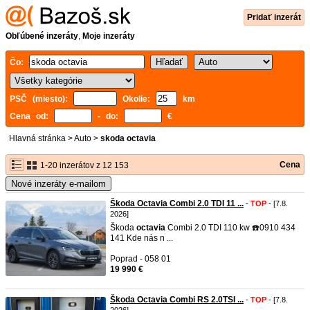
Pridať inzerát
Obľúbené inzeráty
,
Moje inzeráty
Čo:
PSČ (miesto):
Okolie:
km
Cena od:
- do:
€
Hlavná stránka
>
Auto
>
skoda octavia
Cena
1-20 inzerátov z 12 153
Nové inzeráty e-mailom
Škoda Octavia Combi 2.0 TDI 11 ...
-
TOP
- [7.8.
2026]
Škoda
octavia
Combi 2.0 TDI 110 kw ☎️0910 434
141 Kde nás n ...
Poprad - 058 01
19 990 €
Škoda Octavia Combi RS 2.0TSI ...
-
TOP
- [7.8.