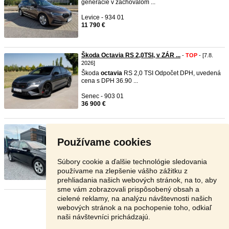
generácie v zachovalom ...
Levice - 934 01
11 790 €
Škoda Octavia RS 2,0TSI, v ZÁR ...
-
TOP
- [7.8.
2026]
Škoda
octavia
RS 2,0 TSI Odpočet DPH, uvedená
cena s DPH 36.90 ...
Senec - 903 01
36 900 €
Skoda octavia 4-2.0Tdi-RV:25.8 ...
-
TOP
- [7.8.
2026]
Používame cookies
📍 Poprad, Kukučínova 5782 ☎️ 0910 388 731 🔧
Technické údaje: ...
Súbory cookie a ďalšie technológie sledovania
Poprad - 058 01
používame na zlepšenie vášho zážitku z
14 900 €
prehliadania našich webových stránok, na to, aby
sme vám zobrazovali prispôsobený obsah a
cielené reklamy, na analýzu návštevnosti našich
Stránka:
1
2
3
Ďalšia
webových stránok a na pochopenie toho, odkiaľ
naši návštevníci prichádzajú.