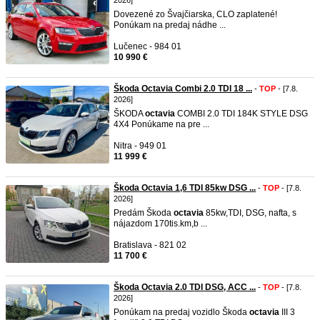
2026]
Dovezené zo Švajčiarska, CLO zaplatené!
Ponúkam na predaj nádhe ...
Lučenec - 984 01
10 990 €
Škoda Octavia Combi 2.0 TDI 18 ...
-
TOP
- [7.8.
2026]
ŠKODA
octavia
COMBI 2.0 TDI 184K STYLE DSG
4X4 Ponúkame na pre ...
Nitra - 949 01
11 999 €
Škoda Octavia 1,6 TDI 85kw DSG ...
-
TOP
- [7.8.
2026]
Predám Škoda
octavia
85kw,TDI, DSG, nafta, s
nájazdom 170tis.km,b ...
Bratislava - 821 02
11 700 €
Škoda Octavia 2.0 TDI DSG, ACC ...
-
TOP
- [7.8.
2026]
Ponúkam na predaj vozidlo Škoda
octavia
III 3