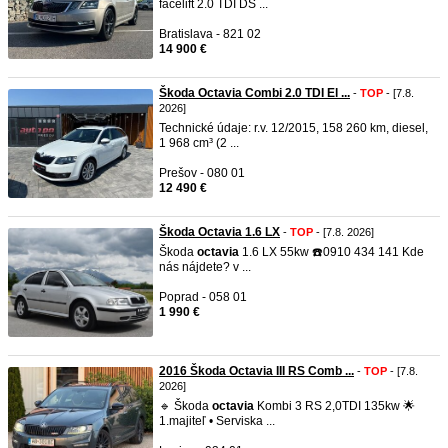
facelift 2.0 TDI DS ...
Bratislava - 821 02
14 900 €
Škoda Octavia Combi 2.0 TDI El ...
-
TOP
- [7.8.
2026]
Technické údaje: r.v. 12/2015, 158 260 km, diesel,
1 968 cm³ (2 ...
Prešov - 080 01
12 490 €
Škoda Octavia 1.6 LX
-
TOP
- [7.8. 2026]
Škoda
octavia
1.6 LX 55kw ☎️0910 434 141 Kde
nás nájdete? v ...
Poprad - 058 01
1 990 €
2016 Škoda Octavia III RS Comb ...
-
TOP
- [7.8.
2026]
🔹 Škoda
octavia
Kombi 3 RS 2,0TDI 135kw 🌟
1.majiteľ • Serviska ...