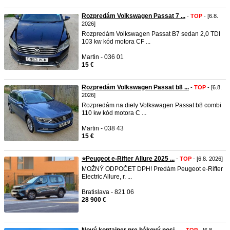
Rozpredám Volkswagen Passat 7 ...
-
TOP
- [6.8.
2026]
Rozpredám Volkswagen Passat B7 sedan 2,0 TDI
103 kw kód motora CF ...
Martin - 036 01
15 €
Rozpredám Volkswagen Passat b8 ...
-
TOP
- [6.8.
2026]
Rozpredám na diely Volkswagen Passat b8 combi
110 kw kód motora C ...
Martin - 038 43
15 €
⭐️Peugeot e-Rifter Allure 2025 ...
-
TOP
- [6.8. 2026]
MOŽNÝ ODPOČET DPH! Predám Peugeot e-Rifter
Electric Allure, r. ...
Bratislava - 821 06
28 900 €