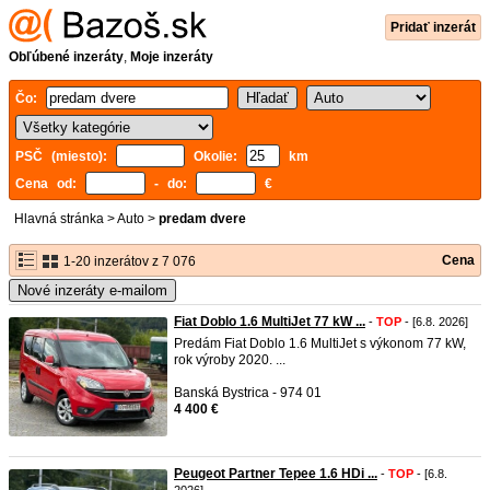
Pridať inzerát
Obľúbené inzeráty
,
Moje inzeráty
Čo:
PSČ (miesto):
Okolie:
km
Cena od:
- do:
€
Hlavná stránka
>
Auto
>
predam dvere
Cena
1-20 inzerátov z 7 076
Nové inzeráty e-mailom
Fiat Doblo 1.6 MultiJet 77 kW ...
-
TOP
- [6.8. 2026]
Predám Fiat Doblo 1.6 MultiJet s výkonom 77 kW,
rok výroby 2020. ...
Banská Bystrica - 974 01
4 400 €
Peugeot Partner Tepee 1.6 HDi ...
-
TOP
- [6.8.