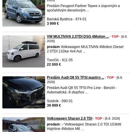
2026]
Predám Peugeot Partner Tepee s úsporným a
spoľahlivým dieselovým ...
Banská Bystrica - 974 01
3 999 €
VW MULTIVAN 2.0TDI DSG 4Motion ...
-
TOP
- [6.8.
2026]
predam
Volkswagen MULTIVAN 4Motion Diesel
2.0TDI 132kw 4x4 Aut ...
Trenčín - 911 05
22 000 €
Predám Audi Q8 55 TFSI quattro ...
-
TOP
- [6.8.
2026]
Predám Audi Q8 55 TFSI Pro Line - Benzín -
Automatická -8 stupňov ...
Svidník - 090 01
39 999 €
Volkswagen Sharan 2.0 TDI
-
TOP
- [6.8. 2026]
predam
: ✅Volkswagen Sharan 2.0 TDI 103kW
Highline 4Motion M6 ...