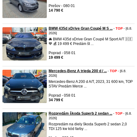
Prešov - 080 01
14 790 €
BMW 435d xDrive Gran Coupé M S ...
-
TOP
- [6.8.
2026]
🚘 BMW 435d xDrive Gran Coupé M Sport A/T 🇩🇪
💙 💰 19 499 € Predám št ...
Poprad - 058 01
19 499 €
Mercedes-Benz A trieda 200 d / ...
-
TOP
- [6.8.
2026]
Mercedes-Benz A 200 d A/T, 2023, 31 600 km, TOP
STAV Predám Merce ...
Poprad - 058 01
34 799 €
Rozpredám škoda Superb 2 sedan ...
-
TOP
- [6.8.
2026]
Rozpredám na diely škoda Superb 2 sedan 2,0
TDI 125 kw kód farby ...