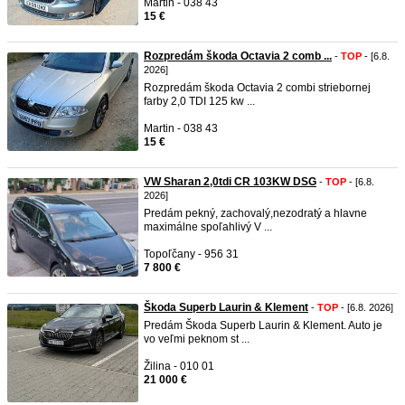
Martin - 038 43
15 €
Rozpredám škoda Octavia 2 comb ...
-
TOP
- [6.8.
2026]
Rozpredám škoda Octavia 2 combi striebornej
farby 2,0 TDI 125 kw ...
Martin - 038 43
15 €
VW Sharan 2,0tdi CR 103KW DSG
-
TOP
- [6.8.
2026]
Predám pekný, zachovalý,nezodratý a hlavne
maximálne spoľahlivý V ...
Topoľčany - 956 31
7 800 €
Škoda Superb Laurin & Klement
-
TOP
- [6.8. 2026]
Predám Škoda Superb Laurin & Klement. Auto je
vo veľmi peknom st ...
Žilina - 010 01
21 000 €