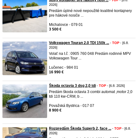
Nový kontajner pre hákový nosi ...
-
TOP
- [6.8.
2026]
Predám úplné nové nepoužité kvalitné kontajnery
pre hákové nosiče ...
Michalovce - 079 01
3 500 €
Volkswagen Touran 2.0 TDI 150k ...
-
TOP
- [6.8.
2026]
Volať na t.č : 0905 760 048 Predám rodinné MPV
Volkswagen Tour ...
Lučenec - 984 01
16 990 €
Škoda octavia 3 dsg 2,0 tdi
-
TOP
- [6.8. 2026]
Predám škoda octavia 3 combi automat ,motor 2,0
tdi 110 kw-CRM, b ...
Považská Bystrica - 017 07
8 900 €
Rozpredám Škoda Superb 2, face ...
-
TOP
- [6.8.
2026]