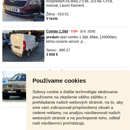
Rozpredám na diely 2.0 tdi, 103 kw, CFFB,
manuál, Laurin Klement. ...
Žilina - 010 01
V texte
Combo 1.3jtd
-
TOP
- [6.8. 2026]
predam
opel combo 1.3jtd, 66kw, 120000km,
klima cuvacie senzor ,p ...
Senec - 900 27
3 650 €
Náhradné Diely BMW X5 e53
-
TOP
- [6.8. 2026]
Predám diely z BMW X5 e53 -
dvere
blatniky
Používame cookies
kapota -boardmonito ...
Prievidza - 971 01
Súbory cookie a ďalšie technológie sledovania
Dohodou
používame na zlepšenie vášho zážitku z
prehliadania našich webových stránok, na to, aby
sme vám zobrazovali prispôsobený obsah a
cielené reklamy, na analýzu návštevnosti našich
Stránka:
1
2
3
Ďalšia
webových stránok a na pochopenie toho, odkiaľ
naši návštevníci prichádzajú.