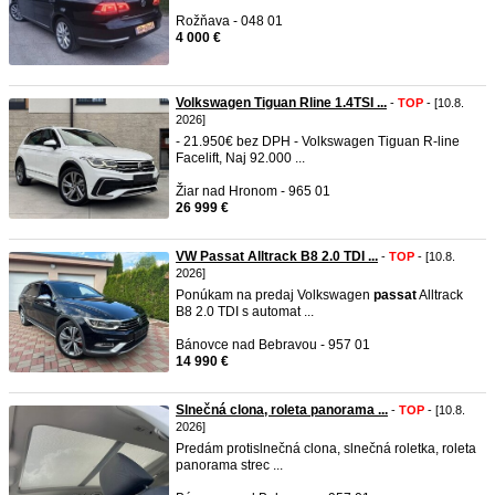
Rožňava - 048 01
4 000 €
Volkswagen Tiguan Rline 1.4TSI ...
-
TOP
- [10.8.
2026]
- 21.950€ bez DPH - Volkswagen Tiguan R-line
Facelift, Naj 92.000 ...
Žiar nad Hronom - 965 01
26 999 €
VW Passat Alltrack B8 2.0 TDI ...
-
TOP
- [10.8.
2026]
Ponúkam na predaj Volkswagen
passat
Alltrack
B8 2.0 TDI s automat ...
Bánovce nad Bebravou - 957 01
14 990 €
Slnečná clona, roleta panorama ...
-
TOP
- [10.8.
2026]
Predám protislnečná clona, slnečná roletka, roleta
panorama strec ...