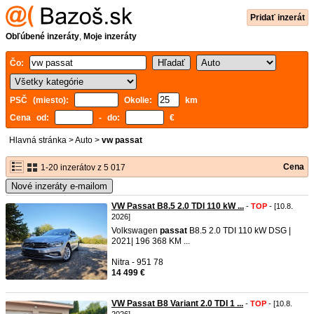
Pridať inzerát
Obľúbené inzeráty
,
Moje inzeráty
Čo:
PSČ (miesto):
Okolie:
km
Cena od:
- do:
€
Hlavná stránka
>
Auto
>
vw passat
Cena
1-20 inzerátov z 5 017
Nové inzeráty e-mailom
VW Passat B8.5 2.0 TDI 110 kW ...
-
TOP
- [10.8.
2026]
Volkswagen
passat
B8.5 2.0 TDI 110 kW DSG |
2021| 196 368 KM ...
Nitra - 951 78
14 499 €
VW Passat B8 Variant 2.0 TDI 1 ...
-
TOP
- [10.8.