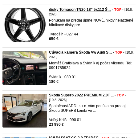
disky Tomason TN20 18" 5x112 Š ...
-
TOP
- [10.8.
2026]
Ponúkam na predaj úplne NOVÉ, nikdy nejazdené
hliníkové disky pre ...
Tvrdošín - 027 44
650 €
Cúvacia kamera Škoda Vw Audi S ...
-
TOP
- [10.8.
2026]
Montáž Bratislava a Svidník aj počas víkendu. Tel:
0901785924 ...
Svidník - 089 01
180 €
Škoda Superb 2022 PREMIUM 2.0T ...
-
TOP
-
[10.8. 2026]
Spoločnost ADDL s.r.o. vám ponúka na predaj
Škodu SUPERB kombi vo ...
Veľký Krtíš - 990 01
23 990 €