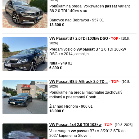
2026]
Ponúkam na predaj Volkswagen
passat
Variant
B8 2.0 TDI 140kw s au ...
Bánovce nad Bebravou - 957 01
13 300 €
VW Passat B7 2.0TDi 103kw DSG
-
TOP
- [10.8.
2026]
Predam vozidlo
vw
passat
B7 2.0 TDi 103kW
DSG, r.v 2014, combi, h ...
Nitra - 949 01
6 890 €
VW Passat B8.5 Alltrack 2.0 TD ...
-
TOP
- [10.8.
2026]
Ponúkame na predaj maximálne zachovalý
rodinný a priestranný Comb ...
Žiar nad Hronom - 966 01
18 000 €
VW Passat 4x4 2.0 TDI 103kw
-
TOP
- [10.8. 2026]
Volkswagen
vw
passat
B7 r.v. 8/2012 STK do
2027 kúpené na Slove ...