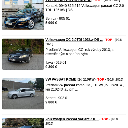
VW PASSAT CC 2,0 TDI DSG
-
TOP
- [10.8. 2026]
Kontakt: 0940 815 515 Volkswagen
passat
CC 2.0
TDI | 125 kW | DS ...
Senica - 905 01
5 999 €
Volkswagen CC 2.0TDI 103kw DS ...
-
TOP
- [10.8.
2026]
Predám Volkswagen CC, rok výroby 2013, s
osvedčeným a spoľahlivým ...
Ilava - 019 01
9 300 €
VW PASSAT KOMBI 2d 110KW
-
TOP
- [10.8. 2026]
Predám
vw
passat
kombi 2d , 110kw , rv 12/2014 ,
km 210243 .autom ...
Senec - 903 01
9 800 €
Volkswagen Passat Variant 2.0 ...
-
TOP
- [10.8.
2026]