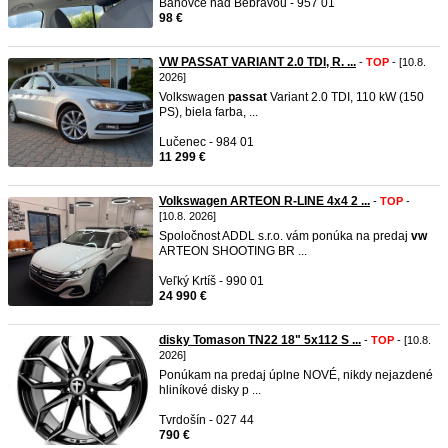
Bánovce nad Bebravou - 957 01
98 €
VW PASSAT VARIANT 2.0 TDI, R. ...
-
TOP
- [10.8.
2026]
Volkswagen
passat
Variant 2.0 TDI, 110 kW (150
PS), biela farba, ...
Lučenec - 984 01
11 299 €
Volkswagen ARTEON R-LINE 4x4 2 ...
-
TOP
-
[10.8. 2026]
Spoločnost ADDL s.r.o. vám ponúka na predaj
vw
ARTEON SHOOTING BR ...
Veľký Krtíš - 990 01
24 990 €
disky Tomason TN22 18" 5x112 S ...
-
TOP
- [10.8.
2026]
Ponúkam na predaj úplne NOVÉ, nikdy nejazdené
hliníkové disky p ...
Tvrdošín - 027 44
790 €