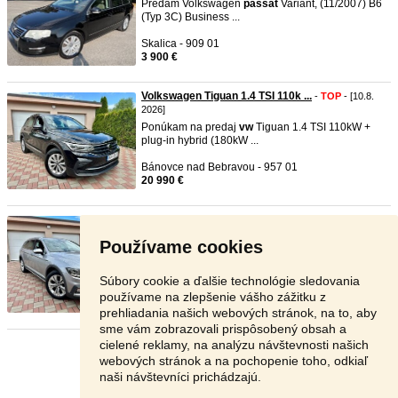
Predám Volkswagen
passat
Variant, (11/2007) B6
(Typ 3C) Business ...
Skalica - 909 01
3 900 €
Volkswagen Tiguan 1.4 TSI 110k ...
-
TOP
- [10.8.
2026]
Ponúkam na predaj
vw
Tiguan 1.4 TSI 110kW +
plug-in hybrid (180kW ...
Bánovce nad Bebravou - 957 01
20 990 €
VW Passat Alltrack B8 Lift 2.0 ...
-
TOP
- [10.8.
2026]
Používame cookies
Ponúkam na predaj Volkswagen
passat
Alltrack
B8 2.0 TDI s automat ...
Súbory cookie a ďalšie technológie sledovania
Bánovce nad Bebravou - 957 01
používame na zlepšenie vášho zážitku z
18 350 €
prehliadania našich webových stránok, na to, aby
sme vám zobrazovali prispôsobený obsah a
cielené reklamy, na analýzu návštevnosti našich
Stránka:
1
2
3
Ďalšia
webových stránok a na pochopenie toho, odkiaľ
naši návštevníci prichádzajú.