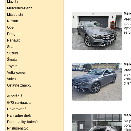
Mazda
Mercedes-Benz
Merc
Mitsubishi
Pre
Nissan
spol
Opel
Vyso
serv
Peugeot
Renault
Seat
Suzuki
Škoda
Merc
Toyota
Pre
Volkswagen
elek
Volvo
vzdu
dife
Ostatné značky
Autorádiá
GPS navigácia
Havarované
Merc
Náhradné diely
Na p
Pneumatiky, kolesá
poho
Príslušenstvo
kilo