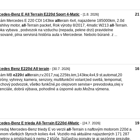
edes-Benz E All Terrain E220d Sport 4-Matic
21
- [1.8. 2026]
dám Mercedes E 220 CDI 143kw
all
terain 4x4, najazdene 185000km, 2.0d
ahlivy motor,
all
-Terrain packet, Rok výroby 8/2017, 4matic W213
all
-Terrain.
ka vybava , podvozok na vzduchu (nepada, pekne drzi) pravidelne
isované, plna servisná história auta v Mercedese. Nebolo búrané. z ...
edes Benz E220d All terain
16
- [30.7. 2026]
dám MB
e220
d
all
terain,r.v.2017,naj.225tis.km,143kw,4x4,9 st.automat,20
tróny, vyhrevy, kamera, senzory, multifunkční volant,led svetlá, tempomat,
chový podvozok, všetko funkčné,po olejovom servise+ prevodovka,olej v
renciále, dobrá výbava, pohodlné a úsporné auto.Možna výmena.
edes-Benz E trieda All-Terrain E220d 4Matic
19
- [24.7. 2026]
redaj Mercedes-Benz triedy E vo verzii
all
-Terrain s naftovým motorom 220d a
nom všetkých štyroch kolies 4x4. Vozidlo má aktuálne najazdených 171 287
metrov a prislúchajú k nemu 2 kľúče. Súčasťou ponuky je aj sezónne prezutie,