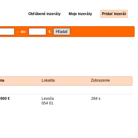
Obľúbené inzeráty
Moje inzeráty
Pridať inzerát
- do:
€
na
Lokalita
Zobrazenie
 900 €
Levoča
284 x
054 01