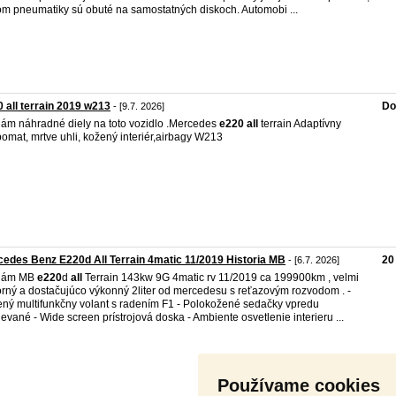
om pneumatiky sú obuté na samostatných diskoch. Automobi ...
 all terrain 2019 w213
Do
- [9.7. 2026]
ám náhradné diely na toto vozidlo .Mercedes
e220
all
terrain Adaptívny
omat, mrtve uhli, kožený interiér,airbagy W213
edes Benz E220d All Terrain 4matic 11/2019 Historia MB
20
- [6.7. 2026]
dám MB
e220
d
all
Terrain 143kw 9G 4matic rv 11/2019 ca 199900km , velmi
rný a dostačujúco výkonný 2liter od mercedesu s reťazovým rozvodom . -
ný multifunkčny volant s radením F1 - Polokožené sedačky vpredu
ievané - Wide screen prístrojová doska - Ambiente osvetlenie interieru ...
Používame cookies