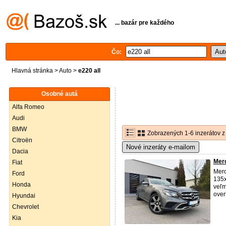
... bazár pre každého
Čo:
Hlavná stránka
>
Auto
>
e220 all
Osobné autá
Alfa Romeo
Audi
BMW
Zobrazených 1-6 inzerátov z
Citroën
Nové inzeráty e-mailom
Dacia
Mer
Fiat
Mer
Ford
135x
Honda
veľm
over
Hyundai
Chevrolet
Kia