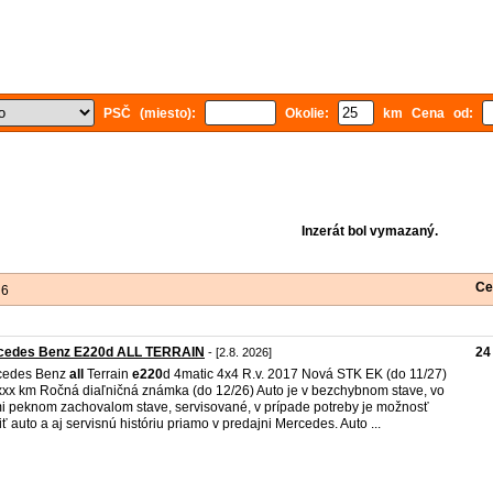
PSČ (miesto):
Okolie:
km Cena od:
Inzerát bol vymazaný.
Ce
 6
cedes Benz E220d ALL TERRAIN
24
- [2.8. 2026]
cedes Benz
all
Terrain
e220
d 4matic 4x4 R.v. 2017 Nová STK EK (do 11/27)
xx km Ročná diaľničná známka (do 12/26) Auto je v bezchybnom stave, vo
i peknom zachovalom stave, servisované, v prípade potreby je možnosť
iť auto a aj servisnú históriu priamo v predajni Mercedes. Auto ...