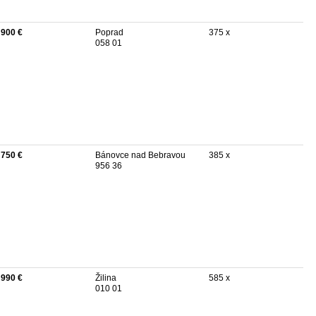
 900 €
Poprad
375 x
058 01
 750 €
Bánovce nad Bebravou
385 x
956 36
 990 €
Žilina
585 x
010 01