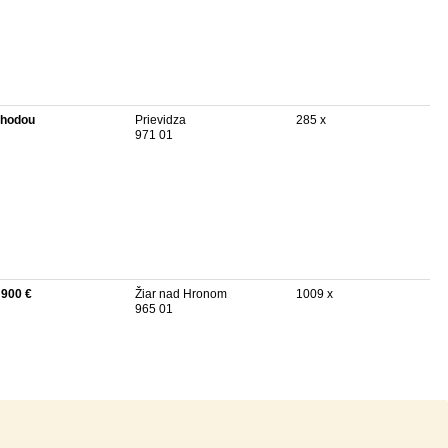
hodou
Prievidza
285 x
971 01
 900 €
Žiar nad Hronom
1009 x
965 01