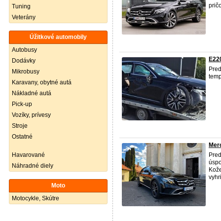
prič
Tuning
Veterány
Úžitkové automobily
Autobusy
E220
Dodávky
Pred
Mikrobusy
temp
Karavany, obytné autá
Nákladné autá
Pick-up
Vozíky, prívesy
Stroje
Ostatné
Merc
Havarované
Pre
úspo
Náhradné diely
Kože
vyhr
Moto
Motocykle, Skútre