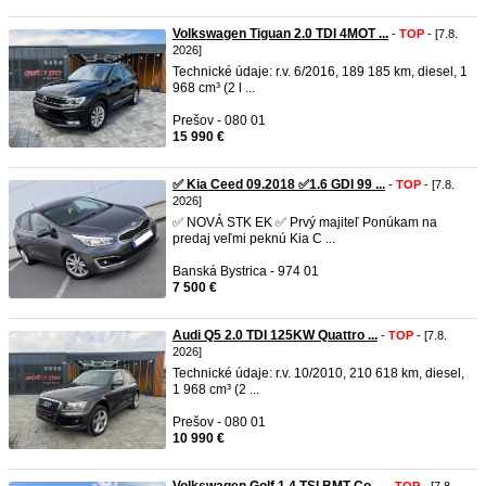
Volkswagen Tiguan 2.0 TDI 4MOT ...
-
TOP
- [7.8.
2026]
Technické údaje: r.v. 6/2016, 189 185 km, diesel, 1
968 cm³ (2 l ...
Prešov - 080 01
15 990 €
✅ Kia Ceed 09.2018 ✅1.6 GDI 99 ...
-
TOP
- [7.8.
2026]
✅ NOVÁ STK EK ✅ Prvý majiteľ Ponúkam na
predaj veľmi peknú Kia C ...
Banská Bystrica - 974 01
7 500 €
Audi Q5 2.0 TDI 125KW Quattro ...
-
TOP
- [7.8.
2026]
Technické údaje: r.v. 10/2010, 210 618 km, diesel,
1 968 cm³ (2 ...
Prešov - 080 01
10 990 €