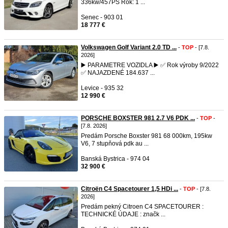
336kw/457PS Rok: 1 ...
Senec - 903 01
18 777 €
Volkswagen Golf Variant 2.0 TD ...
-
TOP
- [7.8.
2026]
▶️ PARAMETRE VOZIDLA ▶️ ✅ Rok výroby 9/2022
✅ NAJAZDENÉ 184.637 ...
Levice - 935 32
12 990 €
PORSCHE BOXSTER 981 2.7 V6 PDK ...
-
TOP
-
[7.8. 2026]
Predám Porsche Boxster 981 68 000km, 195kw
V6, 7 stupňová pdk au ...
Banská Bystrica - 974 04
32 900 €
Citroën C4 Spacetourer 1,5 HDi ...
-
TOP
- [7.8.
2026]
Predám pekný Citroen C4 SPACETOURER :
TECHNICKÉ ÚDAJE : značk ...