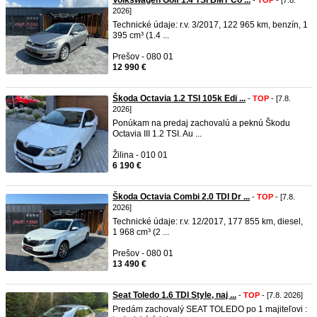
Volkswagen Golf 1.4 TSI BMT Co ...
-
TOP
- [7.8.
2026]
Technické údaje: r.v. 3/2017, 122 965 km, benzín, 1
395 cm³ (1.4 ...
Prešov - 080 01
12 990 €
Škoda Octavia 1.2 TSI 105k Edi ...
-
TOP
- [7.8.
2026]
Ponúkam na predaj zachovalú a peknú Škodu
Octavia III 1.2 TSI. Au ...
Žilina - 010 01
6 190 €
Škoda Octavia Combi 2.0 TDI Dr ...
-
TOP
- [7.8.
2026]
Technické údaje: r.v. 12/2017, 177 855 km, diesel,
1 968 cm³ (2 ...
Prešov - 080 01
13 490 €
Seat Toledo 1.6 TDI Style, naj ...
-
TOP
- [7.8. 2026]
Predám zachovalý SEAT TOLEDO po 1 majiteľovi :