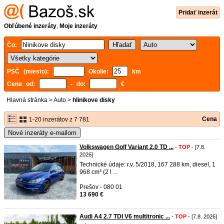
Pridať inzerát
Obľúbené inzeráty
,
Moje inzeráty
Čo:
PSČ (miesto):
Okolie:
km
Cena od:
- do:
€
Hlavná stránka
>
Auto
>
hlinikove disky
Cena
1-20 inzerátov z 7 781
Nové inzeráty e-mailom
Volkswagen Golf Variant 2.0 TD ...
-
TOP
- [7.8.
2026]
Technické údaje: r.v. 5/2018, 167 288 km, diesel, 1
968 cm³ (2 l ...
Prešov - 080 01
13 690 €
Audi A4 2.7 TDI V6 multitronic ...
-
TOP
- [7.8. 2026]