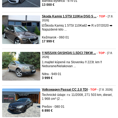
Banská Bystrica - 974 01
13 000 €
Skoda Kamiq 1.5TSI 110Kw DSG S ...
-
TOP
- [7.8.
2026]
☑️Škoda Kamiq 1.5TSI 110Kw☑️ ➡️ R.v:07/2020 ➡️
Najazdené kilo ...
Kežmarok - 060 01
17 999 €
‼️ NISSAN QASHQAI 1.5DCI 78KW ...
-
TOP
- [7.8.
2026]
1.majitel kúpené na Slovenku ‼️ 223t. km ‼️
Neburane/Nelakovan ...
Nitra - 949 01
3 999 €
Volkswagen Passat CC 2.0 TDI
-
TOP
- [7.8. 2026]
Technické údaje: r.v. 11/2008, 271 503 km, diesel,
1 968 cm³ (2 ...
Prešov - 080 01
6 890 €