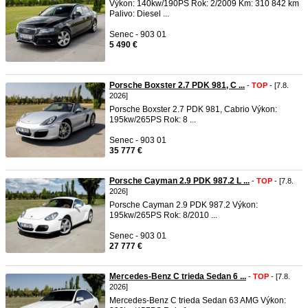
Výkon: 140kw/190PS Rok: 2/2009 Km: 310 842 km
Palivo: Diesel ...
Senec - 903 01
5 490 €
Porsche Boxster 2.7 PDK 981, C ...
-
TOP
- [7.8.
2026]
Porsche Boxster 2.7 PDK 981, Cabrio Výkon:
195kw/265PS Rok: 8 ...
Senec - 903 01
35 777 €
Porsche Cayman 2.9 PDK 987.2 L ...
-
TOP
- [7.8.
2026]
Porsche Cayman 2.9 PDK 987.2 Výkon:
195kw/265PS Rok: 8/2010 ...
Senec - 903 01
27 777 €
Mercedes-Benz C trieda Sedan 6 ...
-
TOP
- [7.8.
2026]
Mercedes-Benz C trieda Sedan 63 AMG Výkon: