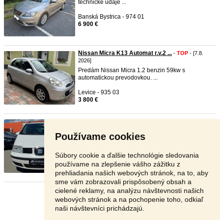
technické údaje ...
Banská Bystrica - 974 01
6 900 €
Nissan Micra K13 Automat r.v.2 ...
-
TOP
- [7.8.
2026]
Predám Nissan Micra 1.2 benzin 59kw s
automatickou prevodovkou. ...
Levice - 935 03
3 800 €
Seat Alhambra 2.0TDI 103kW 7 ...
-
TOP
- [7.8.
2026]
Používame cookies
🚗 SEAT Alhambra 2.0 TDI 103 kW | 7-miestna |
Manuál | Spoľahlivé ...
Súbory cookie a ďalšie technológie sledovania
Poprad - 058 01
používame na zlepšenie vášho zážitku z
3 499 €
prehliadania našich webových stránok, na to, aby
sme vám zobrazovali prispôsobený obsah a
cielené reklamy, na analýzu návštevnosti našich
Stránka:
1
2
3
Ďalšia
webových stránok a na pochopenie toho, odkiaľ
naši návštevníci prichádzajú.