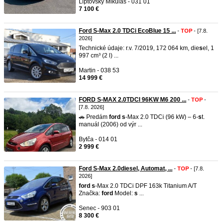
Liptovský Mikuláš - 031 01
7 100 €
Ford S-Max 2.0 TDCi EcoBlue 15 ...
-
TOP
- [7.8.
2026]
Technické údaje: r.v. 7/2019, 172 064 km, die
s
el, 1
997 cm³ (2 l) ...
Martin - 038 53
14 999 €
FORD S-MAX 2.0TDCI 96KW M6 200 ...
-
TOP
-
[7.8. 2026]
🚗 Predám
ford
s
-Max 2.0 TDCi (96 kW) – 6-
s
t.
manuál (2006) od výr ...
Bytča - 014 01
2 999 €
Ford S-Max 2.0diesel, Automat, ...
-
TOP
- [7.8.
2026]
ford
s
-Max 2.0 TDCi DPF 163k Titanium A/T
Značka:
ford
Model:
s
...
Senec - 903 01
8 300 €