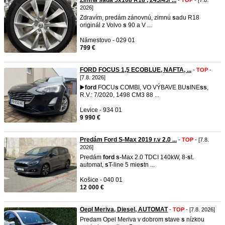
Zimná sada 5x108 R18 , 245/45/ ...
-
TOP
- [7.8.
2026]
Zdravím, predám zánovnú, zimnú
s
adu R18
originál z Volvo
s
90 a V ...
Námestovo - 029 01
799 €
FORD FOCUS 1,5 ECOBLUE, NAFTA, ...
-
TOP
-
[7.8. 2026]
▶️
ford
FOCU
s
COMBI, VO VÝBAVE BU
s
INE
s
s
,
R.V.: 7/2020, 1498 CM3 88 ...
Levice - 934 01
9 990 €
Predám Ford S-Max 2019 r.v 2.0 ...
-
TOP
- [7.8.
2026]
Predám
ford
s
-Max 2.0 TDCI 140kW, 8-
s
t.
automat,
s
T-line 5 mie
s
tn ...
Košice - 040 01
12 000 €
Oepl Meriva, Diesel, AUTOMAT
-
TOP
- [7.8. 2026]
Predam Opel Meriva v dobrom
s
tave
s
nízkou