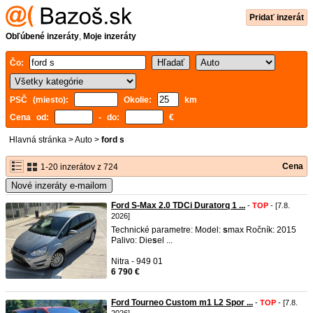
Pridať inzerát
Obľúbené inzeráty
,
Moje inzeráty
Čo:
PSČ (miesto):
Okolie:
km
Cena od:
- do:
€
Hlavná stránka
>
Auto
>
ford s
Cena
1-20 inzerátov z 724
Nové inzeráty e-mailom
Ford S-Max 2.0 TDCi Duratorq 1 ...
-
TOP
- [7.8.
2026]
Technické parametre: Model:
s
max Ročník: 2015
Palivo: Die
s
el ...
Nitra - 949 01
6 790 €
Ford Tourneo Custom m1 L2 Spor ...
-
TOP
- [7.8.