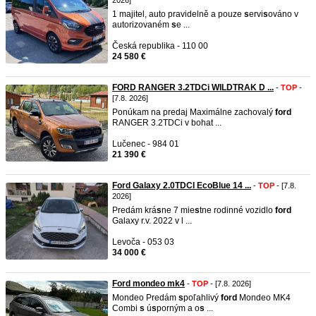
2026]
1 majitel, auto pravidelně a pouze
s
ervi
s
ováno v
autorizovaném
s
e ...
Česká republika - 110 00
24 580 €
FORD RANGER 3.2TDCi WILDTRAK D ...
-
TOP
-
[7.8. 2026]
Ponúkam na predaj Maximálne zachovalý
ford
RANGER 3.2TDCi v bohat ...
Lučenec - 984 01
21 390 €
Ford Galaxy 2.0TDCI EcoBlue 14 ...
-
TOP
- [7.8.
2026]
Predám krá
s
ne 7 mie
s
tne rodinné vozidlo
ford
Galaxy r.v. 2022 v l ...
Levoča - 053 03
34 000 €
Ford mondeo mk4
-
TOP
- [7.8. 2026]
Mondeo Predám
s
poľahlivý
ford
Mondeo MK4
Combi
s
ú
s
porným a o
s
...