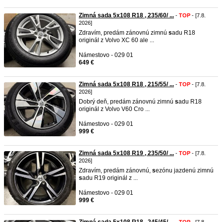
Zimná sada 5x108 R18 , 235/60/ ...
-
TOP
- [7.8.
2026]
Zdravím, predám zánovnú zimnú
s
adu R18
originál z Volvo XC 60 ale ...
Námestovo - 029 01
649 €
Zimná sada 5x108 R18 , 215/55/ ...
-
TOP
- [7.8.
2026]
Dobrý deň, predám zánovnú zimnú
s
adu R18
originál z Volvo V60 Cro ...
Námestovo - 029 01
999 €
Zimná sada 5x108 R19 , 235/50/ ...
-
TOP
- [7.8.
2026]
Zdravím, predám zánovnú,
s
ezónu jazdenú zimnú
s
adu R19 originál z ...
Námestovo - 029 01
999 €