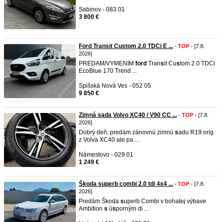
Sabinov - 083 01
3 800 €
Ford Transit Custom 2.0 TDCi E ...
-
TOP
- [7.8.
2026]
PREDAM/VYMENIM
ford
Tran
s
it Cu
s
tom 2.0 TDCi
EcoBlue 170 Trend ...
Spišská Nová Ves - 052 05
9 850 €
Zimná sada Volvo XC40 / V90 CC ...
-
TOP
- [7.8.
2026]
Dobrý deň, predám zánovnú zimnú
s
adu R19 orig
z Volva XC40 ale pa ...
Námestovo - 029 01
1 249 €
Škoda superb combi 2.0 tdi 4x4 ...
-
TOP
- [7.8.
2026]
Predám Škoda
s
uperb Combi v bohatej výbave
Ambition
s
ú
s
porným di ...