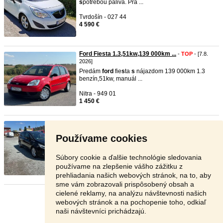
s
potrebou paliva. Pra ...
Tvrdošín - 027 44
4 590 €
Ford Fiesta 1.3,51kw,139 000km ...
-
TOP
- [7.8.
2026]
Predám
ford
fie
s
ta
s
nájazdom 139 000km 1.3
benzín,51kw, manuál ...
Nitra - 949 01
1 450 €
Ford S-Max 2.0 TDCi Duratorq 1 ...
-
TOP
- [7.8.
2026]
Používame cookies
Značka:
ford
Model:
s
-Max Me
s
iac / Rok: 10 /
2015
s
pre
s
nenie: ...
Súbory cookie a ďalšie technológie sledovania
Košice - 040 01
používame na zlepšenie vášho zážitku z
10 900 €
prehliadania našich webových stránok, na to, aby
sme vám zobrazovali prispôsobený obsah a
cielené reklamy, na analýzu návštevnosti našich
Stránka:
1
2
3
Ďalšia
webových stránok a na pochopenie toho, odkiaľ
naši návštevníci prichádzajú.