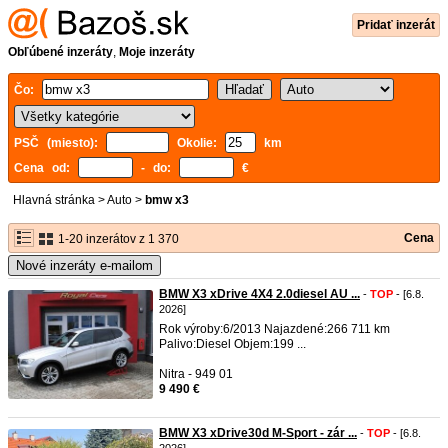
Pridať inzerát
Obľúbené inzeráty
,
Moje inzeráty
Čo:
PSČ (miesto):
Okolie:
km
Cena od:
- do:
€
Hlavná stránka
>
Auto
>
bmw x3
Cena
1-20 inzerátov z 1 370
Nové inzeráty e-mailom
BMW X3 xDrive 4X4 2.0diesel AU ...
-
TOP
- [6.8.
2026]
Rok výroby:6/2013 Najazdené:266 711 km
Palivo:Diesel Objem:199 ...
Nitra - 949 01
9 490 €
BMW X3 xDrive30d M-Sport - zár ...
-
TOP
- [6.8.