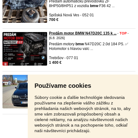
Predám automatickú prevodovku ZF
8HP50/8HP51 z vozidla
bmw
F36 42 ...
Spišská Nová Ves - 052 01
700 €
Predám motor BMW N47D20C 135 k ...
-
TOP
-
[6.8. 2026]
Predám motory
bmw
N47D20C 2.0d 184 PS. ✅
Holomotor s hlavou valc ...
Trebišov - 077 01
1 400 €
Bmw x3 2.0d
-
TOP
- [6.8. 2026]
Predám
bmw
x3
2.0d 110 kW, rok výroby 2006,
Používame cookies
najazdené 374 525 km. ...
Gelnica - 053 33
Súbory cookie a ďalšie technológie sledovania
3 000 €
používame na zlepšenie vášho zážitku z
prehliadania našich webových stránok, na to, aby
sme vám zobrazovali prispôsobený obsah a
cielené reklamy, na analýzu návštevnosti našich
Stránka:
1
2
3
Ďalšia
webových stránok a na pochopenie toho, odkiaľ
naši návštevníci prichádzajú.