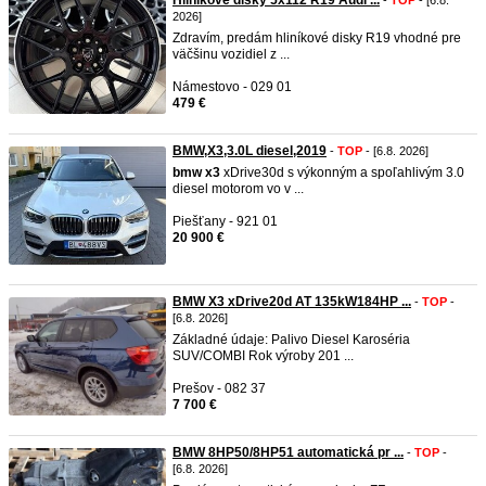
Hliníkové disky 5x112 R19 Audi ...
-
TOP
- [6.8.
2026]
Zdravím, predám hliníkové disky R19 vhodné pre
väčšinu vozidiel z ...
Námestovo - 029 01
479 €
BMW,X3,3.0L diesel,2019
-
TOP
- [6.8. 2026]
bmw
x3
xDrive30d s výkonným a spoľahlivým 3.0
diesel motorom vo v ...
Piešťany - 921 01
20 900 €
BMW X3 xDrive20d AT 135kW184HP ...
-
TOP
-
[6.8. 2026]
Základné údaje: Palivo Diesel Karoséria
SUV/COMBI Rok výroby 201 ...
Prešov - 082 37
7 700 €
BMW 8HP50/8HP51 automatická pr ...
-
TOP
-
[6.8. 2026]