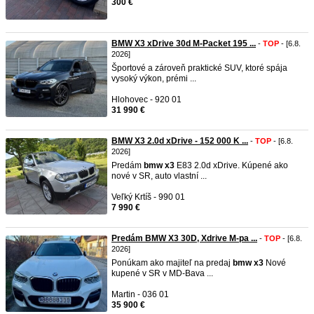
300 €
BMW X3 xDrive 30d M-Packet 195 ...
-
TOP
- [6.8.
2026]
Športové a zároveň praktické SUV, ktoré spája
vysoký výkon, prémi ...
Hlohovec - 920 01
31 990 €
BMW X3 2.0d xDrive - 152 000 K ...
-
TOP
- [6.8.
2026]
Predám
bmw
x3
E83 2.0d xDrive. Kúpené ako
nové v SR, auto vlastní ...
Veľký Krtíš - 990 01
7 990 €
Predám BMW X3 30D, Xdrive M-pa ...
-
TOP
- [6.8.
2026]
Ponúkam ako majiteľ na predaj
bmw
x3
Nové
kupené v SR v MD-Bava ...
Martin - 036 01
35 900 €