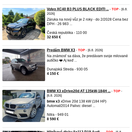
Volvo XC40 B3 PLUS BLACK EDITI ...
-
TOP
- [6.8.
2026]
Záruka na nový vůz je 2 roky - do 2/2028 Cena bez
DPH - 26 983 ...
Česká republika - 110 00
32 650 €
Predám BMW X3
-
TOP
- [6.8. 2026]
Na známosť sa dáva, že predávam svoje milované
autíčko ❤️ Aj keď ...
Dunajská Streda - 930 05
4 150 €
BMW X3 xDrive20d AT 135kW-184H ...
-
TOP
-
[6.8. 2026]
bmw
x3
xDrive 20d 138 kW (184 HP)
Automat/2014 Palivo: diesel ...
Nitra - 949 01
8 590 €