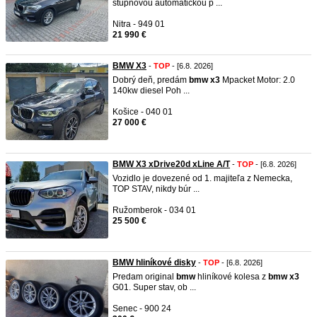
stupňovou automatickou p ...
Nitra - 949 01
21 990 €
BMW X3
-
TOP
- [6.8. 2026]
Dobrý deň, predám
bmw
x3
Mpacket Motor: 2.0
140kw diesel Poh ...
Košice - 040 01
27 000 €
BMW X3 xDrive20d xLine A/T
-
TOP
- [6.8. 2026]
Vozidlo je dovezené od 1. majiteľa z Nemecka,
TOP STAV, nikdy búr ...
Ružomberok - 034 01
25 500 €
BMW hliníkové disky
-
TOP
- [6.8. 2026]
Predam original
bmw
hliníkové kolesa z
bmw
x3
G01. Super stav, ob ...
Senec - 900 24