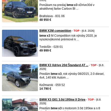
2026]
Ponúkam na predaj
bmw
x3
xDrive30d v
atraktívnej farbe Carbon Bl ...
Bratislava - 831 06
48 950 €
BMW X3M competition
-
TOP
- [6.8. 2026]
bmw
x3
M Competition rok výroby 2020, je
vysokovýkonné prémiové k ...
Tvrdošín - 028 01
49 999 €
BMW X3 Xdrive 20d Štandard AT ...
-
TOP
- [6.8.
2026]
Predám
bmw
x3
, rok výroby 08/2015, 2.0 diesel,
4x4, 140 kW. Autom ...
Kežmarok - 059 52
14 790 €
BMW X3 G01 3.0d 195kw X Drive
-
TOP
- [6.8.
2026]
Predám
bmw
x3
s motorom 3.0d 195kw a s 8