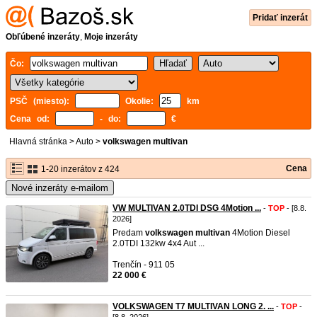
Pridať inzerát
Obľúbené inzeráty
,
Moje inzeráty
Čo:
PSČ (miesto):
Okolie:
km
Cena od:
- do:
€
Hlavná stránka
>
Auto
>
volkswagen multivan
Cena
1-20 inzerátov z 424
Nové inzeráty e-mailom
VW MULTIVAN 2.0TDI DSG 4Motion ...
-
TOP
- [8.8.
2026]
Predam
volkswagen
multivan
4Motion Diesel
2.0TDI 132kw 4x4 Aut ...
Trenčín - 911 05
22 000 €
VOLKSWAGEN T7 MULTIVAN LONG 2. ...
-
TOP
-