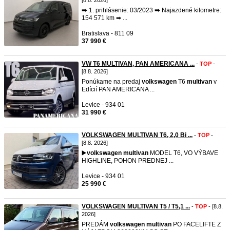
[8.8. 2026]
➡️ 1. prihlásenie: 03/2023 ➡️ Najazdené kilometre:
154 571 km ➡ ...
Bratislava - 811 09
37 990 €
VW T6 MULTIVAN, PAN AMERICANA ...
-
TOP
-
[8.8. 2026]
Ponúkame na predaj
volkswagen
T6
multivan
v
Edícií PAN AMERICANA ...
Levice - 934 01
31 990 €
VOLKSWAGEN MULTIVAN T6, 2,0 Bi ...
-
TOP
-
[8.8. 2026]
▶️
volkswagen
multivan
MODEL T6, VO VÝBAVE
HIGHLINE, POHON PREDNEJ ...
Levice - 934 01
25 990 €
VOLKSWAGEN MULTIVAN T5 / T5,1 ...
-
TOP
- [8.8.
2026]
PREDÁM
volkswagen
multivan
PO FACELIFTE Z