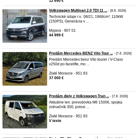
12 690 €
Volkswagen Multivan 2.0 TDI 11 ...
- [8.8. 2026]
Technické údaje r.v.: 08/21, 1968cm³, 110kW
(150PS), Generácia v ...
Myjava - 907 01
44 999 €
Predám Mercedes-BENZ Vito Tour ...
- [7.8. 2026]
Predám Mercedes benz Vito tourer / V-Class
v250d po facelifte, mo ...
Zlaté Moravce - 951 93
37 000 €
Predám diely z Volkswagen Tran ...
- [7.8. 2026]
Aktuálne len: prevodovka M6 1500€, spojka
zotrvačník 300, polosi ...
Zlaté Moravce - 951 93
V texte