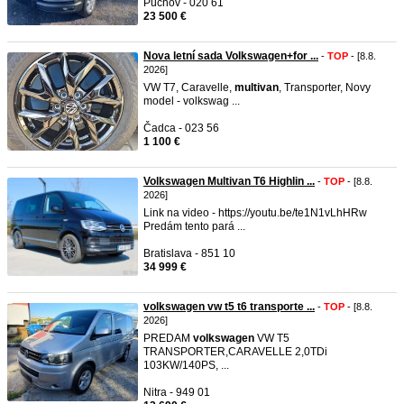
Púchov - 020 61
23 500 €
Nova letní sada Volkswagen+for ...
-
TOP
- [8.8.
2026]
VW T7, Caravelle,
multivan
, Transporter, Novy
model - volkswag ...
Čadca - 023 56
1 100 €
Volkswagen Multivan T6 Highlin ...
-
TOP
- [8.8.
2026]
Link na video - https://youtu.be/te1N1vLhHRw
Predám tento pará ...
Bratislava - 851 10
34 999 €
volkswagen vw t5 t6 transporte ...
-
TOP
- [8.8.
2026]
PREDAM
volkswagen
VW T5
TRANSPORTER,CARAVELLE 2,0TDi
103KW/140PS, ...
Nitra - 949 01