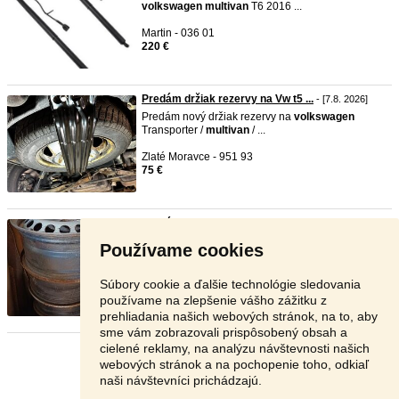
volkswagen
multivan
T6 2016 ...
Martin - 036 01
220 €
Predám držiak rezervy na Vw t5 ...
- [7.8. 2026]
Predám nový držiak rezervy na
volkswagen
Transporter /
multivan
/ ...
Zlaté Moravce - 951 93
75 €
Predám disky Volkswagen Transp ...
- [7.8. 2026]
Predám disky originál
volkswagen
Používame cookies
Caravelle/Transporter/
multivan
. ...
Partizánske - 958 03
Súbory cookie a ďalšie technológie sledovania
80 €
používame na zlepšenie vášho zážitku z
prehliadania našich webových stránok, na to, aby
sme vám zobrazovali prispôsobený obsah a
cielené reklamy, na analýzu návštevnosti našich
Stránka:
1
2
3
Ďalšia
webových stránok a na pochopenie toho, odkiaľ
naši návštevníci prichádzajú.