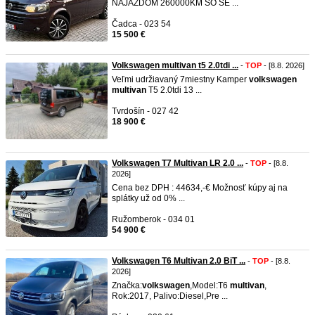
NÁJAZDOM 260000KM SO SE ...
Čadca - 023 54
15 500 €
Volkswagen multivan t5 2.0tdi ...
-
TOP
- [8.8. 2026]
Veľmi udržiavaný 7miestny Kamper
volkswagen
multivan
T5 2.0tdi 13 ...
Tvrdošín - 027 42
18 900 €
Volkswagen T7 Multivan LR 2.0 ...
-
TOP
- [8.8.
2026]
Cena bez DPH : 44634,-€ Možnosť kúpy aj na
splátky už od 0% ...
Ružomberok - 034 01
54 900 €
Volkswagen T6 Multivan 2.0 BiT ...
-
TOP
- [8.8.
2026]
Značka:
volkswagen
,Model:T6
multivan
,
Rok:2017, Palivo:Diesel,Pre ...