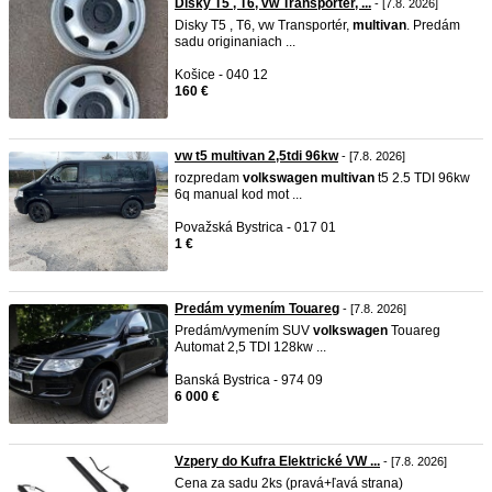
Disky T5 , T6, vw Transportér, ...
- [7.8. 2026]
Disky T5 , T6, vw Transportér,
multivan
. Predám
sadu originaniach ...
Košice - 040 12
160 €
vw t5 multivan 2,5tdi 96kw
- [7.8. 2026]
rozpredam
volkswagen
multivan
t5 2.5 TDI 96kw
6q manual kod mot ...
Považská Bystrica - 017 01
1 €
Predám vymením Touareg
- [7.8. 2026]
Predám/vymením SUV
volkswagen
Touareg
Automat 2,5 TDI 128kw ...
Banská Bystrica - 974 09
6 000 €
Vzpery do Kufra Elektrické VW ...
- [7.8. 2026]
Cena za sadu 2ks (pravá+ľavá strana)