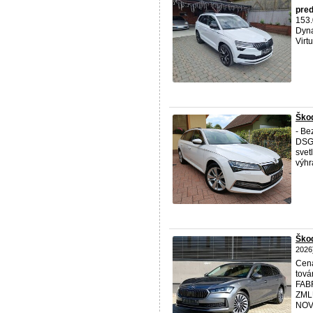
pre
153.
Dyna
Virt
Škod
- Be
DSG 
svet
výhr
Ško
2026
Cena
tov
FAB
ZMLU
NOVÉ