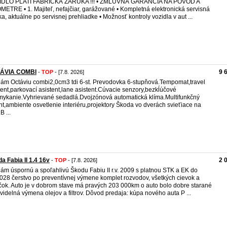
IDLO PLATÍ FABRICKÁ ZÁRUKA !!! • ZMLUVNÁ GARANCIA NA PÔVOD A
METRE • 1. Majiteľ, nefajčiar, garážované • Kompletná elektronická servisná
ka, aktuálne po servisnej prehliadke • Možnosť kontroly vozidla v aut ...
ÁVIA COMBI
9 
-
TOP
- [7.8. 2026]
ám Octáviu combi2,0cm3 tdi 6-st. Prevodovka 6-stupňová.Tempomat,travel
tent,parkovací asistent,lane asistent.Cúvacie senzory,bezkĺúčové
ykanie.Vyhrievané sedadlá.Dvojzónová automatická klíma.Multifunkčný
nt,ambiente osvetlenie interiéru,projektory Škoda vo dverách svieťiace na
B ...
a Fabia II 1.4 16v
2 
-
TOP
- [7.8. 2026]
ám úspornú a spoľahlivú Škodu Fabiu II r.v. 2009 s platnou STK a EK do
028 čerstvo po preventívnej výmene komplet rozvodov, všetkých cievok a
čok. Auto je v dobrom stave má pravých 203 000km o auto bolo dobre starané
avidelná výmena olejov a filtrov. Dôvod predaja: kúpa nového auta P ...