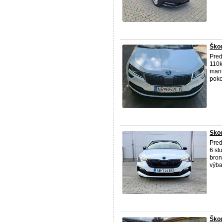
Ško
Pred
110k
manu
poko
Skod
Pred
6 st
bron
výba
Škod