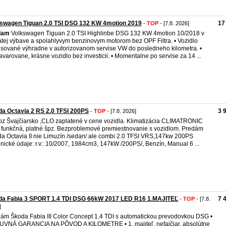
swagen Tiguan 2.0 TSI DSG 132 KW 4motion 2019
17
-
TOP
- [7.8. 2026]
dam
Volkswagen Tiguan 2.0 TSI Highlinbe DSG 132 KW 4motion 10/2018 v
tej výbave a spolahlyvym benzinovym motorom bez OPF Filtra. • Vozidlo
isované výhradne v autorizovanom servise VW do posledneho kilometra. •
varovane, krásne vozidlo bez investicii. • Momentalne po servise za 14 ...
a Octavia 2 RS 2.0 TFSI 200PS
3 
-
TOP
- [7.8. 2026]
z Švajčiarsko ,CLO zaplatené v cene vozidla. Klimatizácia CLIMATRONIC
 funkčná, platné špz. Bezproblemové premiestnovanie s vozidlom. Predám
a Octavia II nie Limuzín /sedan/ ale combi 2.0 TFSI VRS,147kw 200PS
nické údaje: r.v.: 10/2007, 1984cm3, 147kW /200PS/, Benzín, Manual 6 ...
da Fabia 3 SPORT 1.4 TDI DSG 66kW 2017 LED R16 1.MAJITEĽ
7 
-
TOP
- [7.8.
]
ám Škoda Fabia III Color Concept 1.4 TDI s automatickou prevodovkou DSG •
VNÁ GARANCIA NA PÔVOD A KILOMETRE • 1. majiteľ, nefajčiar, absolútne