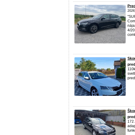
Pred
2026
"SUP
Comb
nája
4/20
combi
Skod
pre
110k
svet
pred
Škod
pre
172.
adap
funk