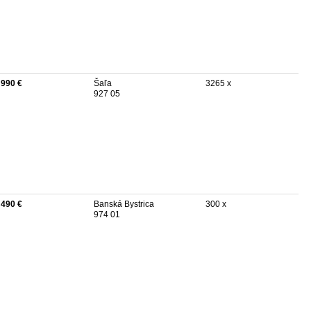
 990 €
Šaľa
3265 x
927 05
 490 €
Banská Bystrica
300 x
974 01