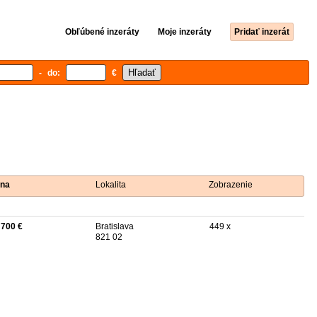
Obľúbené inzeráty
Moje inzeráty
Pridať inzerát
- do:
€
na
Lokalita
Zobrazenie
 700 €
Bratislava
449 x
821 02