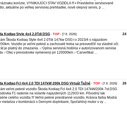
náznaku korózie, VYNIKAJÚCI STAV VOZIDLA !!! • Pravidelne servisované
dlo, aktuálne po veľkej servisnej prehliadke, nové olejový servis, p ...
a Kodiaq Style 4x4 2.0Tdi DSG
24
-
TOP
- [7.8. 2026]
ám Škoda Kodiaq Style 4x4 2.0Tdi 147kw DSG r.v 2023/4 s nájazdom
00km. Vozidlo je veľmi pekné a zachovalé treba sa presvedčiť na vlastné oči.
rát je platný do zmazania. ✅️Úplna servisná história v autorizovanom servise
a ✅️Olej v prevodovke vymenený pri 120000km ✅️Carvertikal ...
a Kodiaq Fcl 4x4 2.0 TDI 147kW 200k DSG Virtuál Ťažné
26
-
TOP
- [7.8. 2026]
ám veľmi pekné vozidlo Škoda Kodiaq Fcl 4x4 2.0 TDI 147kW/200k 7st.DSG
odovka F1 radenie na volante najazdených 112933 km. Pôvodný lak
série celého vozidla !!! Veľmi pekné priestranné vozidlo, Krásna farba Modrá
 metalíza v kombinácii s čiernymi doplnkami, Spoľahlivý motor s vy ...