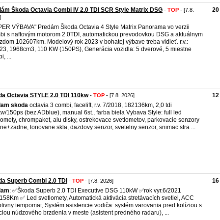
ám Škoda Octavia Combi IV 2.0 TDI SCR Style Matrix DSG
20
-
TOP
- [7.8.
]
ER VÝBAVA" Predám Škoda Octavia 4 Style Matrix Panorama vo verzii
i s naftovým motorom 2.0TDI, automatickou prevodovkou DSG a aktuálnym
zdom 102607km. Modelový rok 2023 v bohatej výbave treba vidieť. r.v.:
23, 1968cm3, 110 KW (150PS), Generácia vozidla: 5 dverové, 5 miestne
, ...
a Octavia STYLE 2.0 TDI 110kw
12
-
TOP
- [7.8. 2026]
dam
skoda
octavia 3 combi, facelift, r.v. 7/2018, 182136km, 2,0 tdi
w/150ps (bez ADblue), manual 6st., farba biela Vybava Style: full led
lomety, chrompaket, alu disky, ostrekovace svetlometov, parkovacie senzory
ne+zadne, tonovane skla, dazdovy senzor, svetelny senzor, snimac stra ...
a Superb Combi 2.0 TDI
16
-
TOP
- [7.8. 2026]
dam
: ✅Škoda Superb 2.0 TDI Executive DSG 110kW ✅rok vyr.6/2021
158Km ✅ Led svetlomety, Automatická aktivácia stretávacích svetiel, ACC
tivny tempomat, Systém asistencie vodiča: systém varovania pred kolíziou s
ciou núdzového brzdenia v meste (asistent predného radaru), ...