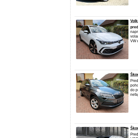
Volk
pre
napr
vola
VW d
Škod
Pred
poho
do p
nefa
Ško
Pred