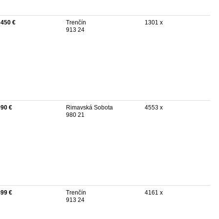
 450 €
Trenčín
1301 x
913 24
990 €
Rimavská Sobota
4553 x
980 21
499 €
Trenčín
4161 x
913 24