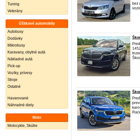
bez 
Tuning
vozi
Veterány
Úžitkové automobily
Autobusy
Škod
Dodávky
Pred
Mikrobusy
1452
Karavany, obytné autá
Inze
Škod
Nákladné autá
Pick-up
Vozíky, prívesy
Stroje
Ostatné
Škod
Havarované
Pred
prev
Náhradné diely
karo
Race
Moto
Motocykle, Skútre