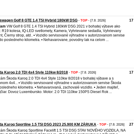
swagen Golf 8 GTE 1.4 TSI Hybrid 180kW DSG
17
-
TOP
- [7.8. 2026]
dam
VW Golf 8 GTE 1.4 TSI Hybrid 180kW DSG 2021 v bohatej výbave ako
: R19 kolesa, IQ-LED svetlomety, Kamera, Vyhrievane sedadla, Vyhrievany
nt, Čierny strop, atd.. • Vozidlo servisované výhradne v autorizovanom servise
o posledneho kilometra. • Nehavarovane, povodny lak na celom ...
a Karoq 2.0 TDI 4x4 Style 110kw 8/2018
17
-
TOP
- [7.8. 2026]
ám Škoda Karoq 2.0 TDI 4x4 Style 110kw 8/2018 v bohatej výbave a s
nom 4x4... • Vozidlo servisované výhradne v autorizovanom servise Škoda
osledneho kilometra. • Nehavarovaná, zachovalé vozidlo. • Jeden majiteľ,
jčiar. Dovoz Luxembursko. Motor: 2.0 TDI 110kw 150PS Diesel Rok ...
da Karoq Sportline 1.5 TSI DSG 2023 25.900 KM ZÁRUKA
27
-
TOP
- [7.8. 2026]
ám Škoda Karoq Sportline Facelift 1.5 TSI DSG STAV NOVÉHO VOZIDLA, NA