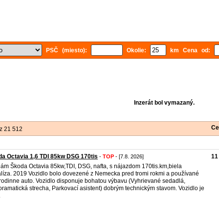
PSČ (miesto):
Okolie:
km Cena od:
Inzerát bol vymazaný.
Ce
z 21 512
a Octavia 1,6 TDI 85kw DSG 170tis
11
-
TOP
- [7.8. 2026]
ám Škoda Octavia 85kw,TDI, DSG, nafta, s nájazdom 170tis.km,biela
líza. 2019 Vozidlo bolo dovezené z Nemecka pred tromi rokmi a používané
rodinne auto. Vozidlo disponuje bohatou výbavu (Vyhrievané sedadlá,
ramatická strecha, Parkovací asistent) dobrým technickým stavom. Vozidlo je
.