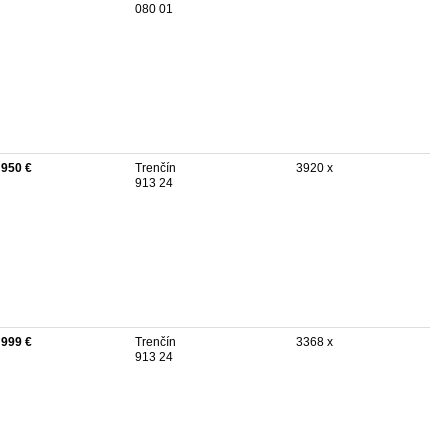
080 01
 950 €
Trenčín
3920 x
913 24
 999 €
Trenčín
3368 x
913 24