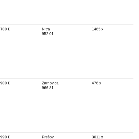
 700 €
Nitra
1465 x
952 01
 900 €
Žarnovica
476 x
966 81
 990 €
Prešov
3011 x