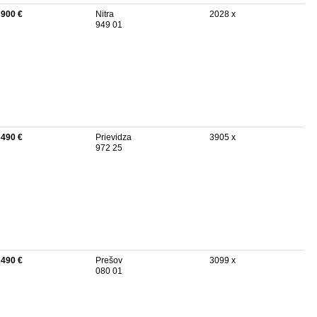
 900 €
Nitra
2028 x
949 01
 490 €
Prievidza
3905 x
972 25
 490 €
Prešov
3099 x
080 01