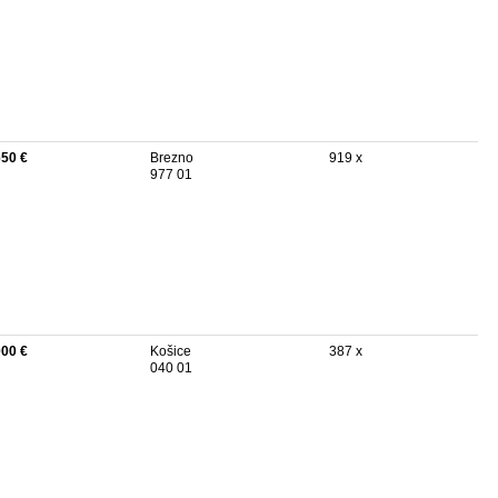
650 €
Brezno
919 x
977 01
000 €
Košice
387 x
040 01