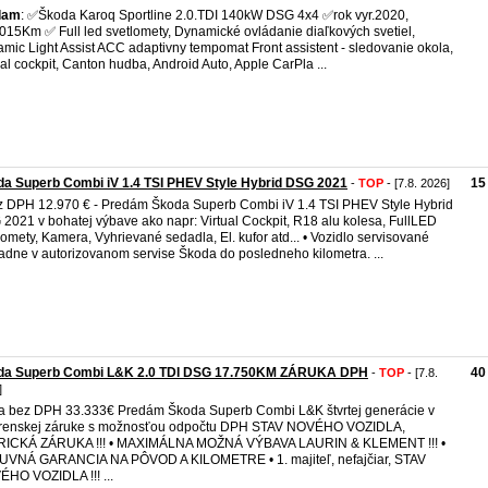
dam
: ✅Škoda Karoq Sportline 2.0.TDI 140kW DSG 4x4 ✅rok vyr.2020,
015Km ✅ Full led svetlomety, Dynamické ovládanie diaľkových svetiel,
mic Light Assist ACC adaptivny tempomat Front assistent - sledovanie okola,
ual cockpit, Canton hudba, Android Auto, Apple CarPla ...
a Superb Combi iV 1.4 TSI PHEV Style Hybrid DSG 2021
15
-
TOP
- [7.8. 2026]
z DPH 12.970 € - Predám Škoda Superb Combi iV 1.4 TSI PHEV Style Hybrid
2021 v bohatej výbave ako napr: Virtual Cockpit, R18 alu kolesa, FullLED
lomety, Kamera, Vyhrievané sedadla, El. kufor atd... • Vozidlo servisované
adne v autorizovanom servise Škoda do posledneho kilometra. ...
da Superb Combi L&K 2.0 TDI DSG 17.750KM ZÁRUKA DPH
40
-
TOP
- [7.8.
]
 bez DPH 33.333€ Predám Škoda Superb Combi L&K štvrtej generácie v
árenskej záruke s možnosťou odpočtu DPH STAV NOVÉHO VOZIDLA,
RICKÁ ZÁRUKA !!! • MAXIMÁLNA MOŽNÁ VÝBAVA LAURIN & KLEMENT !!! •
VNÁ GARANCIA NA PÔVOD A KILOMETRE • 1. majiteľ, nefajčiar, STAV
HO VOZIDLA !!! ...