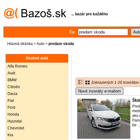
... bazár pre každého
Čo:
Hlavná stránka
>
Auto
>
predam skoda
Osobné autá
Alfa Romeo
Audi
BMW
Zobrazených 1-20 inzerátov 
Citroën
Nové inzeráty e-mailom
Dacia
Škod
Fiat
Pred
Ford
meta
Honda
ako 
Pano
Hyundai
be ..
Chevrolet
Kia