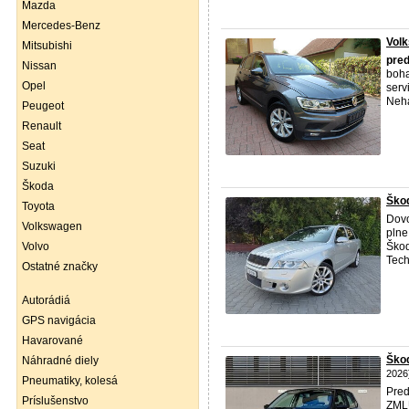
Mazda
Mercedes-Benz
Volk
Mitsubishi
pre
Nissan
boha
Opel
serv
Neha
Peugeot
Renault
Seat
Suzuki
Škoda
Škod
Toyota
Dovo
Volkswagen
plne
Volvo
Škod
Tech
Ostatné značky
Autorádiá
GPS navigácia
Havarované
Ško
Náhradné diely
2026
Pneumatiky, kolesá
Pred
Príslušenstvo
ZMLU