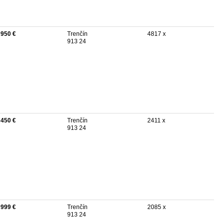
 950 €
Trenčín
4817 x
913 24
 450 €
Trenčín
2411 x
913 24
 999 €
Trenčín
2085 x
913 24