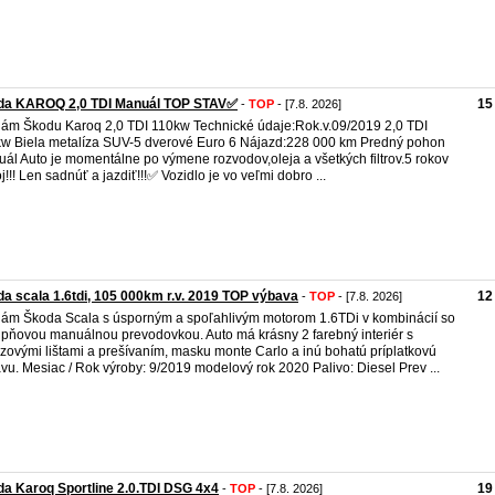
da KAROQ 2,0 TDI Manuál TOP STAV✅️
15
-
TOP
- [7.8. 2026]
ám Škodu Karoq 2,0 TDI 110kw Technické údaje:Rok.v.09/2019 2,0 TDI
w Biela metalíza SUV-5 dverové Euro 6 Nájazd:228 000 km Predný pohon
ál Auto je momentálne po výmene rozvodov,oleja a všetkých filtrov.5 rokov
j!!! Len sadnúť a jazdiť!!!✅️ Vozidlo je vo veľmi dobro ...
a scala 1.6tdi, 105 000km r.v. 2019 TOP výbava
12
-
TOP
- [7.8. 2026]
ám Škoda Scala s úsporným a spoľahlivým motorom 1.6TDi v kombinácií so
upňovou manuálnou prevodovkou. Auto má krásny 2 farebný interiér s
zovými lištami a prešívaním, masku monte Carlo a inú bohatú príplatkovú
vu. Mesiac / Rok výroby: 9/2019 modelový rok 2020 Palivo: Diesel Prev ...
a Karoq Sportline 2.0.TDI DSG 4x4
19
-
TOP
- [7.8. 2026]