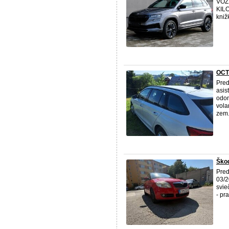
VOZ
KILO
kniž
OCT
Pred
asis
odom
vola
zem.
Škod
Pred
03/2
svie
- pr