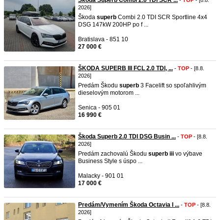
Škoda Superb Combi 2.0 TDI SCR ...
-
TOP
- [8.8.
2026]
Škoda
superb
Combi 2.0 TDI SCR Sportline 4x4
DSG 147kW 200HP po f ...
Bratislava - 851 10
27 000 €
ŠKODA SUPERB III FCL 2.0 TDI, ...
-
TOP
- [8.8.
2026]
Predám Škodu
superb
3 Facelift so spoľahlivým
dieselovým motorom ...
Senica - 905 01
16 990 €
Škoda Superb 2.0 TDI DSG Busin ...
-
TOP
- [8.8.
2026]
Predám zachovalú Škodu
superb
iii
vo výbave
Business Style s úspo ...
Malacky - 901 01
17 000 €
Predám/Vymením Škoda Octavia I ...
-
TOP
- [8.8.
2026]