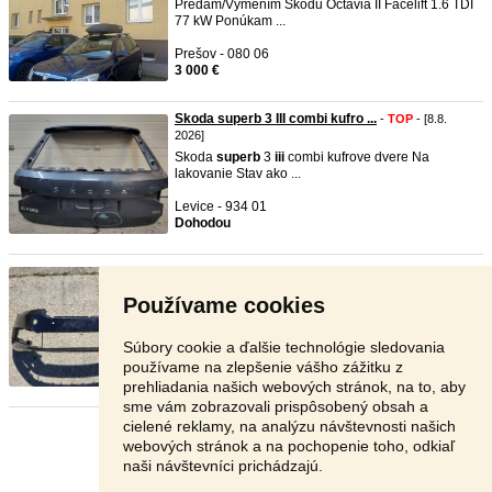
Predám/Vymením Škodu Octavia II Facelift 1.6 TDI
77 kW Ponúkam ...
Prešov - 080 06
3 000 €
Skoda superb 3 III combi kufro ...
-
TOP
- [8.8.
2026]
Skoda
superb
3
iii
combi kufrove dvere Na
lakovanie Stav ako ...
Levice - 934 01
Dohodou
Skoda superb 3 III face lift p ...
-
TOP
- [8.8. 2026]
Skoda
superb
3 predny naraznik pre 4x pdc a
Používame cookies
ostrekovac Origina ...
Levice - 934 01
Súbory cookie a ďalšie technológie sledovania
Dohodou
používame na zlepšenie vášho zážitku z
prehliadania našich webových stránok, na to, aby
sme vám zobrazovali prispôsobený obsah a
cielené reklamy, na analýzu návštevnosti našich
Stránka:
1
2
3
Ďalšia
webových stránok a na pochopenie toho, odkiaľ
naši návštevníci prichádzajú.