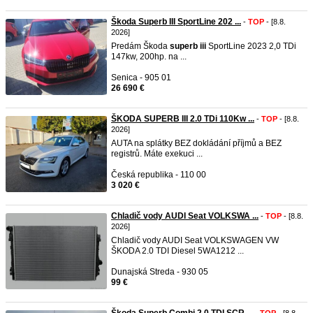
Škoda Superb III SportLine 202 ...
-
TOP
- [8.8.
2026]
Predám Škoda
superb
iii
SportLine 2023 2,0 TDi
147kw, 200hp. na ...
Senica - 905 01
26 690 €
ŠKODA SUPERB III 2.0 TDi 110Kw ...
-
TOP
- [8.8.
2026]
AUTA na splátky BEZ dokládání příjmů a BEZ
registrů. Máte exekuci ...
Česká republika - 110 00
3 020 €
Chladič vody AUDI Seat VOLKSWA ...
-
TOP
- [8.8.
2026]
Chladič vody AUDI Seat VOLKSWAGEN VW
ŠKODA 2.0 TDI Diesel 5WA1212 ...
Dunajská Streda - 930 05
99 €