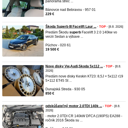
panorama strec ...
Bánovce nad Bebravou - 957 01
229 €
Škoda Superb III Facelift Laur ...
-
TOP
- [8.8. 2026]
Predám Škodu
superb
Facelift 3 2.0 140kw vo
verzii Sedan a výbave ...
Púchov - 020 61
19 500 €
Nove disky Vw,Audi,Skoda 5x112 ...
-
TOP
- [8.8.
2026]
Predám nove disky Keskin KT23: 8,5J × 5x112 r19
5×112 ET45 St ...
Dunajská Streda - 930 05
850 €
odskúšateľný motor 2.0TDI 140k ...
-
TOP
- [8.8.
2026]
- motor 2.0TDI CR 140kW DFCA (190PS) EA288 -
ročník 2016 Škoda su ...