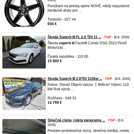
2026]
Ponúkam na predaj úplne NOVÉ, nikdy nejazdené
hliníkové disky pre ...
Tvrdošín - 027 44
650 €
Škoda Superb III FL 2.0 TDI 11 ...
-
TOP
- [8.8. 2026]
Škoda
superb
iii
Facelift Combi DSG 2023 Plzeň
Motorizac ...
Česká republika - 110 00
15 800 €
Skoda Superb III 2.0TDi 110kw ...
-
TOP
- [8.8. 2026]
Palivo: Diesel Objem valcov: 1 968cm³ Výkon: 110
kW Rok výrob ...
Rožňava - 049 51
14 799 €
Slnečná clona, roleta panorama ...
-
TOP
- [8.8.
2026]
Predám protislnečná clona, slnečná roletka, roleta