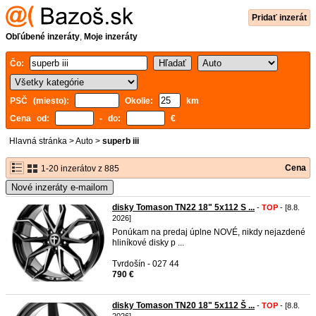
Pridať inzerát
Obľúbené inzeráty
,
Moje inzeráty
Čo:
PSČ (miesto):
Okolie:
km
Cena od:
- do:
€
Hlavná stránka
>
Auto
>
superb iii
Cena
1-20 inzerátov z 885
Nové inzeráty e-mailom
disky Tomason TN22 18" 5x112 S ...
-
TOP
- [8.8.
2026]
Ponúkam na predaj úplne NOVÉ, nikdy nejazdené
hliníkové disky p ...
Tvrdošín - 027 44
790 €
disky Tomason TN20 18" 5x112 Š ...
-
TOP
- [8.8.