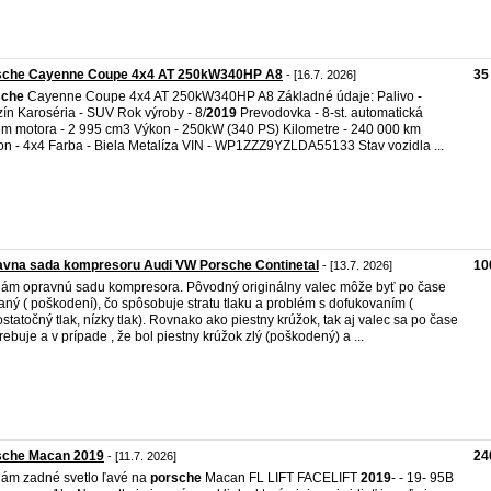
sche Cayenne Coupe 4x4 AT 250kW340HP A8
35
- [16.7. 2026]
sche
Cayenne Coupe 4x4 AT 250kW340HP A8 Základné údaje: Palivo -
ín Karoséria - SUV Rok výroby - 8/
2019
Prevodovka - 8-st. automatická
m motora - 2 995 cm3 Výkon - 250kW (340 PS) Kilometre - 240 000 km
n - 4x4 Farba - Biela Metalíza VIN - WP1ZZZ9YZLDA55133 Stav vozidla ...
avna sada kompresoru Audi VW Porsche Continetal
10
- [13.7. 2026]
ám opravnú sadu kompresora. Pôvodný originálny valec môže byť po čase
aný ( poškodení), čo spôsobuje stratu tlaku a problém s dofukovaním (
statočný tlak, nízky tlak). Rovnako ako piestny krúžok, tak aj valec sa po čase
rebuje a v prípade , že bol piestny krúžok zlý (poškodený) a ...
sche Macan 2019
24
- [11.7. 2026]
ám zadné svetlo ľavé na
porsche
Macan FL LIFT FACELIFT
2019
- - 19- 95B