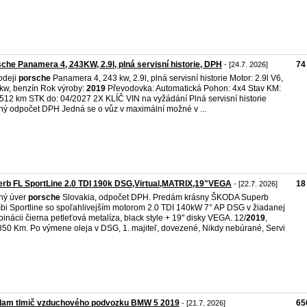
che Panamera 4, 243KW, 2.9l, plná servisní historie, DPH
74
- [24.7. 2026]
odeji
porsche
Panamera 4, 243 kw, 2.9l, plná servisní historie Motor: 2.9l V6,
kw, benzín Rok výroby:
2019
Převodovka: Automatická Pohon: 4x4 Stav KM:
512 km STK do: 04/2027 2X KLÍČ VIN na vyžádání Plná servisní historie
ý odpočet DPH Jedná se o vůz v maximální možné v ...
rb FL SportLine 2.0 TDI 190k DSG,Virtual,MATRIX,19"VEGA
18
- [22.7. 2026]
ný úver
porsche
Slovakia, odpočet DPH. Predám krásny ŠKODA Superb
i Sportline so spoľahlivejším motorom 2.0 TDI 140kW 7° AP DSG v žiadanej
inácii čierna petleťová metalíza, black style + 19" disky VEGA. 12/
2019
,
50 Km. Po výmene oleja v DSG, 1. majiteľ, dovezené, Nikdy nebúrané, Servi
dam tlmič vzduchového podvozku BMW 5 2019
65
- [21.7. 2026]