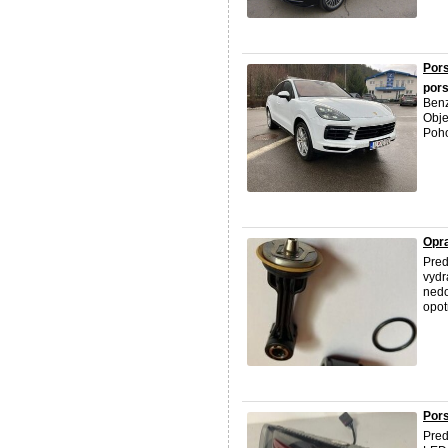
Por
por
Benz
Obje
Poho
Opr
Pred
vydr
nedo
opot
Por
Pred