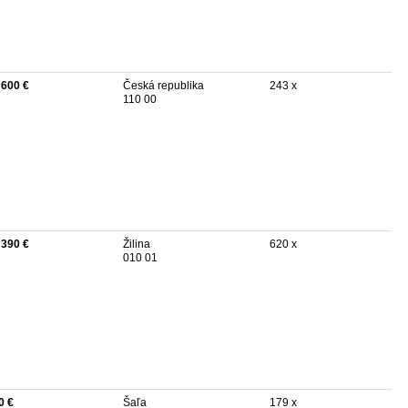
 600 €
Česká republika
243 x
110 00
 390 €
Žilina
620 x
010 01
0 €
Šaľa
179 x