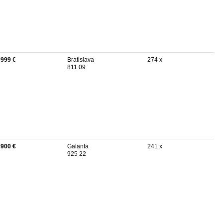
 999 €
Bratislava
274 x
811 09
 900 €
Galanta
241 x
925 22