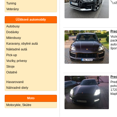
〽️ož
Tuning
Veterány
Úžitkové automobily
Autobusy
Pre
Dodávky
Vozi
Mikrobusy
pack
Karavany, obytné autá
auto
špor
Nákladné autá
Pick-up
Vozíky, prívesy
Stroje
Ostatné
Pred
Havarované
Pre
poho
Náhradné diely
1720
klap
Moto
Motocykle, Skútre