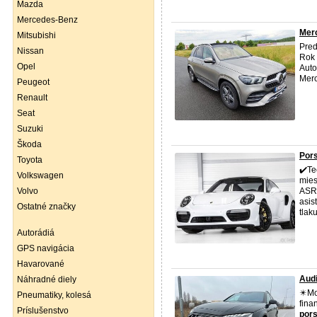
Mazda
Mercedes-Benz
Mer
Mitsubishi
Pred
Nissan
Rok
Opel
Auto
Merc
Peugeot
Renault
Seat
Suzuki
Škoda
Por
Toyota
✔️Te
Volkswagen
mies
Volvo
ASR
asis
Ostatné značky
tlak
Autorádiá
GPS navigácia
Havarované
Audi
Náhradné diely
✴️Mo
Pneumatiky, kolesá
fina
Príslušenstvo
por