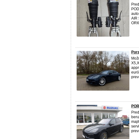
Pre
POD
auto
AIR
ORIG
Por
Možn
X5,
appr
euró
prev
POR
Pred
benz
maji
serv
preve