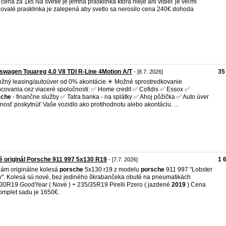
cena za 1ks Na svetle je jemná prasklinka ktorá nieje ani vidieť je veľmi
ovalé prasklinka je zalepená aby svetlo sa nerosilo cena 240€ dohoda
swagen Touareg 4.0 V8 TDI R-Line 4Motion A/T
35
- [8.7. 2026]
žný leasing/autoúver od 0% akontácie.✴️ Možné sprostredkovanie
ncovania cez viaceré spoločnosti: ✅ Home credit ✅ Cofidis ✅ Essox ✅
sche
- finančne služby ✅ Tatra banka - na splátky ✅ Ahoj pôžička ✅ Auto úver
nosť poskytnúť Vaše vozidlo ako protihodnotu alebo akontáciu. ...
 originál Porsche 911 997 5x130 R19
1 
- [7.7. 2026]
ám originálne kolesá
porsche
5x130 r19 z modelu
porsche
911 997 "Lobster
". Kolesá sú nové, bez jediného škrabančeka obuté na pneumatikách
30R19 GoodYear ( Nové ) + 235/35R19 Pirelli Pzero ( jazdené
2019
) Cena
omplet sadu je 1650€.