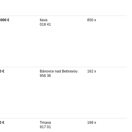
 000 €
Ilava
850 x
018 41
0 €
Bánovce nad Bebravou
162 x
956 36
0 €
Trnava
168 x
917 01