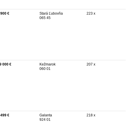
 900 €
Stará Ľubovňa
223 x
065 45
9 000 €
Kežmarok
207 x
060 01
 499 €
Galanta
218 x
924 01