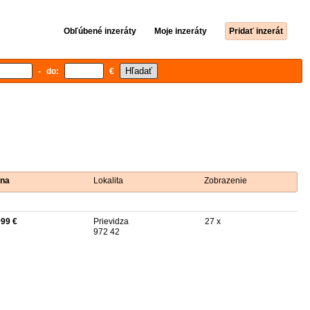
Obľúbené inzeráty
Moje inzeráty
Pridať inzerát
- do:
€
na
Lokalita
Zobrazenie
999 €
Prievidza
27 x
972 42