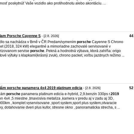
nosť poskytnúť Vaše vozidlo ako protihodnotu alebo akontáciu. ...
dam Porsche Cayenne S
44
- [2.8. 2026]
dlo sa nachádza v Brně v ČR Predam/vymenim
porsche
Cayenne S Chrono
et (2018, 324 kW) elegantné a mimoriadne zachovalé servisované v
rizovanom servise
porsche
. Pekná a hodnotná výbava, ktorá zahŕňa: origo
tové výfuky s klapkami(krásný zvuk), chrono packet, voľbu jazdnych režimo ...
ám porsche panamera 4x4 2019 platinum edicia
52
- [2.8. 2026]
dám
porsche
panamera platinum edicia e-hybrid, 2,9.benzin 330ps r.
2019
n 4x4 ,5 miestne ,tmavosiva metaliza ,kamera v predu aj v zadu aj 3D,
00km , komplet vyservisovane ,sport system,sport plus system,otvaracie
ky, dotahovanie dveri plus kufor, stresne okno , panoramaticka strecha, s ...