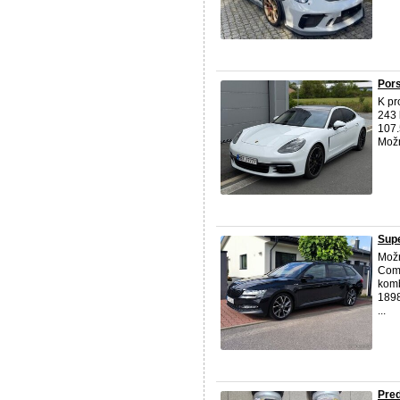
Pors
K pr
243 
107.
Možn
Supe
Mož
Comb
komb
1898
...
Pre