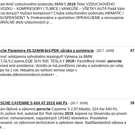
dam tlmič vzduchového podvozku BMW 5
2019
Tlmic VZDUCHOVÉHO
VOZKU – KOMPRESORY | TLMICE | VANKÚŠE – VŠETKY AUTÁ Padá Vám
 na dorazy? Hučiaci kompresor? Chyba vzduchového podvozku AIRMATIC /
 SUSPENSION? 🔧 Profesionálne a spoľahlivo OPRAVUJEME a renovujeme
INÁLNE diely vzduchových p ...
sche Panamera 4S,324kW,4x4,PDK záruka a asistencia
47
- [20.7. 2026]
osť odstúpenia výhodného leasingu!!! Výmena za BMW
X7,GLS,Cayene,EQE SUV 500, TESLA Y
2019
+ Faceliftový model.
porsche
oved and assistance, Vozidlo je má predlženú záruku a asisstenciu po celej
pe na 1 rok. Aktuálne po veľkom servise oleje v
odovke,diferencionáloch,motore+ ...
SCHE CAYENNE S 4X4 AT 2019 440 Ps
39
- [20.7. 2026]
ám štýlové a výkonné
porsche
Cayenne S 2,9T-biturbo, 324 Kw 440 Ps,
ín, pohon 4x4, automat 8st. Rok výroby
2019
, kúpené na Slovensku po prvom
teľovi. nehavarované, najazdených 193482 kilometrov. Pravidelne
isované, vo výbornom technickom a optickom stave. Nadštandardná výbava a
 ...