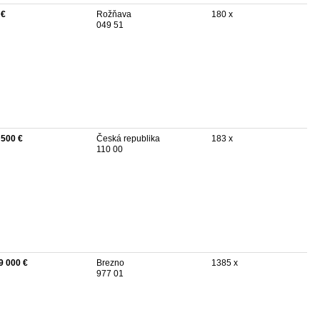
 €
Rožňava
180 x
049 51
 500 €
Česká republika
183 x
110 00
9 000 €
Brezno
1385 x
977 01