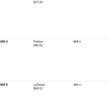
927 01
 000 €
Prešov
669 x
080 01
 900 €
Lučenec
464 x
984 01