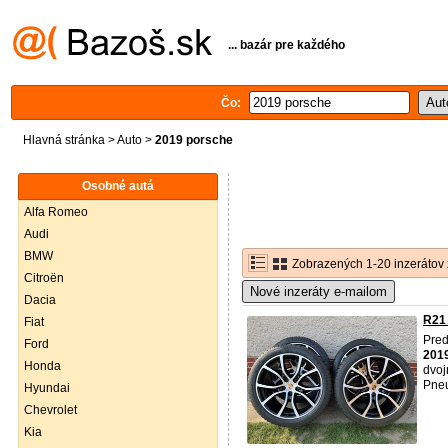
... bazár pre každého
Čo:
Hlavná stránka
>
Auto
>
2019 porsche
Osobné autá
Alfa Romeo
Audi
BMW
Zobrazených 1-20 inzerátov 
Citroën
Nové inzeráty e-mailom
Dacia
R21 
Fiat
Pred
Ford
201
Honda
dvoj
Pneu
Hyundai
Chevrolet
Kia