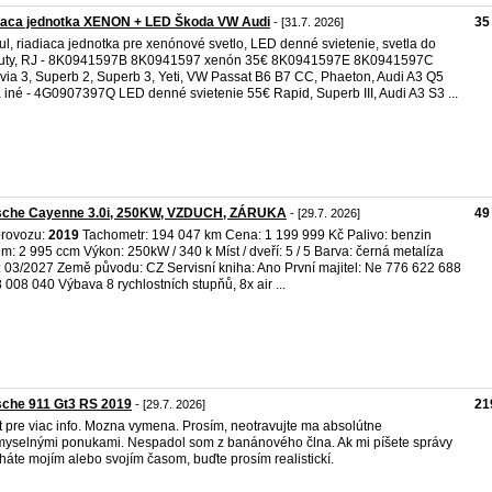
diaca jednotka XENON + LED Škoda VW Audi
35
- [31.7. 2026]
l, riadiaca jednotka pre xenónové svetlo, LED denné svietenie, svetla do
ruty, RJ - 8K0941597B 8K0941597 xenón 35€ 8K0941597E 8K0941597C
via 3, Superb 2, Superb 3, Yeti, VW Passat B6 B7 CC, Phaeton, Audi A3 Q5
 iné - 4G0907397Q LED denné svietenie 55€ Rapid, Superb III, Audi A3 S3 ...
sche Cayenne 3.0i, 250KW, VZDUCH, ZÁRUKA
49
- [29.7. 2026]
provozu:
2019
Tachometr: 194 047 km Cena: 1 199 999 Kč Palivo: benzin
m: 2 995 ccm Výkon: 250kW / 340 k Míst / dveří: 5 / 5 Barva: černá metalíza
 03/2027 Země původu: CZ Servisní kniha: Ano První majitel: Ne 776 622 688
8 008 040 Výbava 8 rychlostních stupňů, 8x air ...
sche 911 Gt3 RS 2019
21
- [29.7. 2026]
t pre viac info. Mozna vymena. Prosím, neotravujte ma absolútne
yselnými ponukami. Nespadol som z banánového člna. Ak mi píšete správy
háte mojím alebo svojím časom, buďte prosím realistickí.