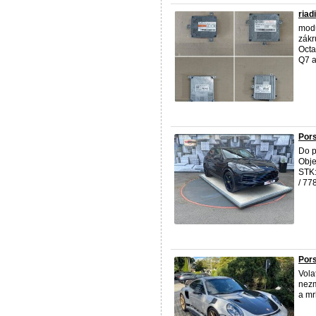
ria
modu
zák
Octa
Q7 a
Por
Do 
Obje
STK:
/ 77
Por
Vola
nezm
a mr