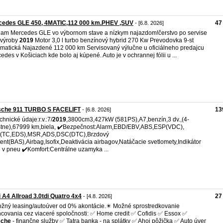
cedes GLE 450, 4MATIC,112 000 km.PHEV ,SUV
47
- [6.8. 2026]
am Mercedes GLE vo výbornom stave a nízkym najazdom!čerstvo po servise
 výroby
2019
Motor 3,0 l turbo benzínový hybrid 270 Kw Prevodovka 9-st
matická Najazdené 112 000 km Servisovaný výlučne u oficiálneho predajcu
edes v Košiciach kde bolo aj kúpené. Auto je v ochrannej fólii u ...
sche 911 TURBO S FACELIFT
13
- [6.8. 2026]
chnické údaje:r.v.:7/
2019
,3800cm3,427kW (581PS),A7,benzín,3 dv.,(4-
tne),67999 km,biela, ✔️Bezpečnost:Alarm,EBD/EBV,ABS,ESP(VDC),
(TC,EDS),MSR,ADS,DSC(DTC),Brzdový
tent(BAS),Airbag,Isofix,Deaktivácia airbagov,Natáčacie svetlomety,Indikátor
u v pneu ✔️Komfort:Centrálne uzamyka ...
 A4 Allroad 3.0tdi Quatro 4x4
27
- [4.8. 2026]
žný leasing/autoúver od 0% akontácie.✴️ Možné sprostredkovanie
ncovania cez viaceré spoločnosti: ✅ Home credit ✅ Cofidis ✅ Essox ✅
sche
- finančne služby ✅ Tatra banka - na splátky ✅ Ahoj pôžička ✅ Auto úver