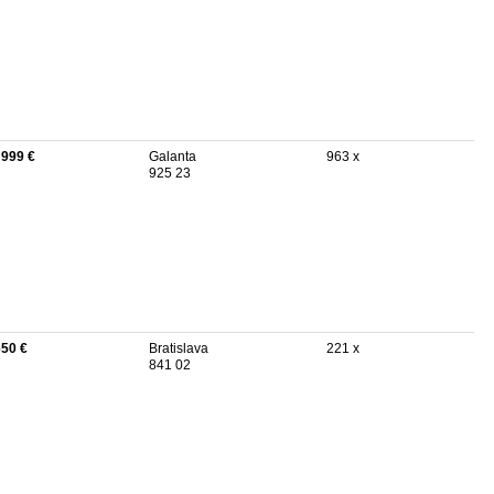
 999 €
Galanta
963 x
925 23
650 €
Bratislava
221 x
841 02