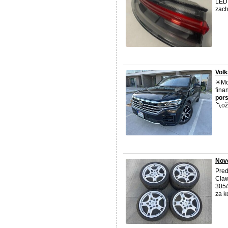
LED 
zach
Volk
✴️Mo
fina
por
〽️ož
Nové
Pred
Claw
305/
za k