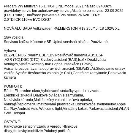
Predam VW Multivan T6.1 HIGHLINE model 2021 nájazd 89400km
pravidelný servis len autorizovaný servis , Aktuálne po servise. 23.09.2025
(Olej + filtre ) . možnosť preverenia VW servis PRAVIDELNÝ .
2.0TDI CR 110kw EVO DSG7
NOVÁ ALU SADA Volkswagen PALMERSTON R18 255/45 r18 102W XL
Stav vozidla:
Servisná knižka,Kúpené v SR,Úplná servisná história,Používané
Výbava:
BEZPEČNOSŤ:Alarm,EBD/EBV,Posilňovač riadenia,ABS,ESP
,ASR (TC),DSC (DTC),Brzdový asistent (BAS),Isofix,Deaktivácia
airbagov,Systém kontroly tlaku v pneumatikách (TPMS),
Asistent rozpoznávania dopravných značiek (ISLW/ISLA),Sledovanie únavy
vodiča,Systém tiesňového volania (e-Call),Centrálne zamykanie,Parkovacia
kamera
KOMFORT:
Rádio,El. predné okná,Vyhrievané sedačky vpredu a vzadu,
Elektrické zrkadlá,Diaľkové ovládanie zamykania,
Nezávislé kúrenie,Multifunkčný volant,Lakťová opierka,
Vonkajší teplomer,Klimatizovaná priehradka,Ostrekovače svetlometov,Apple
CarPlay,Android Auto,Welcome light,Virtuálny kokpit,Parkovací asistent,WLAN
/ Wifi Hotspot
OSTATNÉ:
Parkovacie senzory vzadu a vpredu,Hliníkové
disky,Hmlovky,Imobilizér,Palubný počítač,