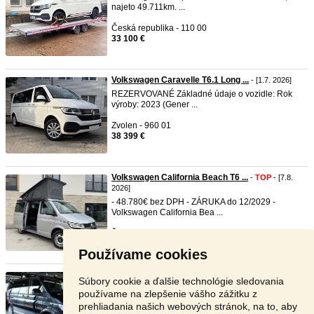
najeto 49.711km. ...
Česká republika - 110 00
33 100 €
Volkswagen Caravelle T6.1 Long ...
- [1.7. 2026]
REZERVOVANÉ Základné údaje o vozidle: Rok
výroby: 2023 (Gener ...
Zvolen - 960 01
38 399 €
Volkswagen California Beach T6 ...
-
TOP
- [7.8.
2026]
- 48.780€ bez DPH - ZÁRUKA do 12/2029 -
Volkswagen California Bea ...
Žiar nad Hronom - 965 01
59 999 €
Používame cookies
Volkswagen Multivan T6.1 TDi D ...
- [15.6. 2026]
Súbory cookie a ďalšie technológie sledovania
Prodejní cena je v CZK a cena EUR je pouze
používame na zlepšenie vášho zážitku z
orientační (záleží na ...
prehliadania našich webových stránok, na to, aby