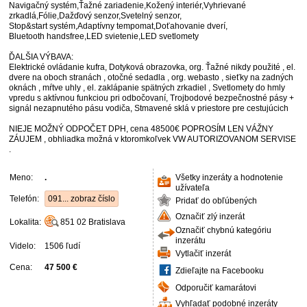
Navigačný systém,Ťažné zariadenie,Kožený interiér,Vyhrievané
zrkadlá,Fólie,Dažďový senzor,Svetelný senzor,
Stop&start systém,Adaptívny tempomat,Doťahovanie dverí,
Bluetooth handsfree,LED svietenie,LED svetlomety
ĎALŠIA VÝBAVA:
Elektrické ovládanie kufra, Dotyková obrazovka, org. Ťažné nikdy použité , el.
dvere na oboch stranách , otočné sedadla , org. webasto , sieťky na zadných
oknách , mŕtve uhly , el. zaklápanie spätných zrkadiel , Svetlomety do hmly
vpredu s aktívnou funkciou pri odbočovaní, Trojbodové bezpečnostné pásy +
signál nezapnutého pásu vodiča, Stmavené sklá v priestore pre cestujúcich
NIEJE MOŽNÝ ODPOČET DPH, cena 48500€ POPROSÍM LEN VÁŽNY
ZÁUJEM , obhliadka možná v ktoromkoľvek VW AUTORIZOVANOM SERVISE
.
Meno:
.
Všetky inzeráty a hodnotenie
užívateľa
Telefón:
091... zobraz číslo
Pridať do obľúbených
Označiť zlý inzerát
Lokalita:
851 02
Bratislava
Označiť chybnú kategóriu
inzerátu
Videlo:
1506 ľudí
Vytlačiť inzerát
Cena:
47 500 €
Zdieľajte na Facebooku
Odporučiť kamarátovi
Vyhľadať podobné inzeráty