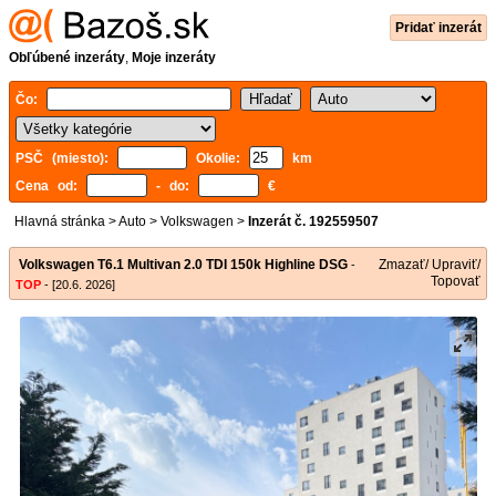
Pridať inzerát
Obľúbené inzeráty
,
Moje inzeráty
Čo:
PSČ (miesto):
Okolie:
km
Cena od:
- do:
€
Hlavná stránka
>
Auto
>
Volkswagen
>
Inzerát č. 192559507
Volkswagen T6.1 Multivan 2.0 TDI 150k Highline DSG
Zmazať/ Upraviť/
-
Topovať
TOP
- [20.6. 2026]