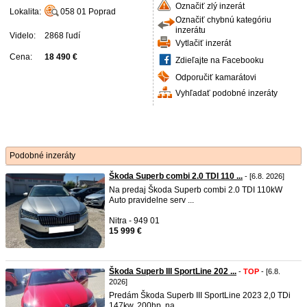
Označiť zlý inzerát
Lokalita:
058 01
Poprad
Označiť chybnú kategóriu
inzerátu
Videlo:
2868 ľudí
Vytlačiť inzerát
Cena:
18 490 €
Zdieľajte na Facebooku
Odporučiť kamarátovi
Vyhľadať podobné inzeráty
Podobné inzeráty
Škoda Superb combi 2.0 TDI 110 ...
- [6.8. 2026]
Na predaj Škoda Superb combi 2.0 TDI 110kW
Auto pravidelne serv ...
Nitra - 949 01
15 999 €
Škoda Superb III SportLine 202 ...
-
TOP
- [6.8.
2026]
Predám Škoda Superb III SportLine 2023 2,0 TDi
147kw, 200hp. na ...