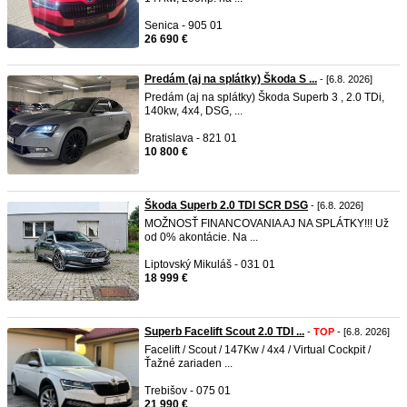
Senica - 905 01
26 690 €
Predám (aj na splátky) Škoda S ...
- [6.8. 2026]
Predám (aj na splátky) Škoda Superb 3 , 2.0 TDi,
140kw, 4x4, DSG, ...
Bratislava - 821 01
10 800 €
Škoda Superb 2.0 TDI SCR DSG
- [6.8. 2026]
MOŽNOSŤ FINANCOVANIA AJ NA SPLÁTKY!!! Už
od 0% akontácie. Na ...
Liptovský Mikuláš - 031 01
18 999 €
Superb Facelift Scout 2.0 TDI ...
-
TOP
- [6.8. 2026]
Facelift / Scout / 147Kw / 4x4 / Virtual Cockpit /
Ťažné zariaden ...
Trebišov - 075 01
21 990 €