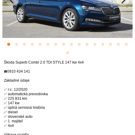
Škoda Superb Combi 2.0 TDI STYLE 147 kw 4x4
☎️0910 434 141
Základné údaje:
✅ r.v.: 12/2020
✅ automatická prevodovka
✅ 225 831 km
✅ 147 kw
✅ úplná servisná história
✅ diesel
✅ slovenské auto
✅ 1. majiteľ
✅ 4x4
Výbava vozidla: