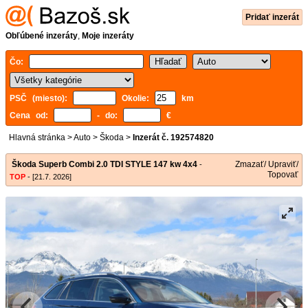
Pridať inzerát
Obľúbené inzeráty
,
Moje inzeráty
Čo:
PSČ (miesto):
Okolie:
km
Cena od:
- do:
€
Hlavná stránka
>
Auto
>
Škoda
>
Inzerát č. 192574820
Škoda Superb Combi 2.0 TDI STYLE 147 kw 4x4
Zmazať/ Upraviť/
-
Topovať
TOP
- [21.7. 2026]