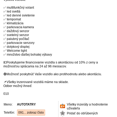
✅ multifunkčný volant
✅ led svetlá
✅ led denné svietenie
✅ tempomat
✅ klimatizácia
✅ parkovacia kamera
✅ dažďový senzor
✅ svetelný senzor
✅ palubný počítač
✅ parkovacie senzory
✅ dotykový displej
✅ Welcome light
✅ množstvo ďalšej bohatej výbavy
💶Poskytujeme financovanie vozidla s akontáciou od 10% z ceny a
možnosťou splácania na 24 až 96 mesiacov.
🟢Možnosť poskytnúť Vaše vozidlo ako protihodnotu alebo akontáciu.
📌Všetky inzerované vozidlá máme na sklade.
Odber možný ihneď.
010
Meno:
AUTOTATRY
Všetky inzeráty a hodnotenie
užívateľa
Telefón:
091... zobraz číslo
Pridať do obľúbených