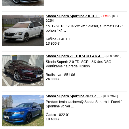
Škoda Superb Sportline 2.0 TDi ...
-
TOP
- [6.8.
2026]
r. v. 12/2016 * 204 xxx km * diesel, automat DSG *
pohon 4x4 ...
Košice - 040 01
13 900 €
Škoda Superb 2.0 TDI SCR L&K 4 ...
- [6.8. 2026]
Škoda Superb 2.0 TDI SCR L&K 4x4 DSG
Ponúkame na predaj luxusn ...
Bratislava - 851 06
24 000 €
Škoda Superb Sportline 2021 2. ...
- [6.8. 2026]
Predam tento zachovalý Škoda Superb III Facelift
Sportline vo ver ...
Čadca - 022 01
18 400 €