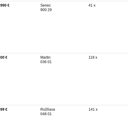
 990 €
Senec
41 x
900 29
500 €
Martin
118 x
036 01
499 €
Rožňava
141 x
048 01