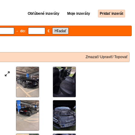
Obľúbené inzeráty
Moje inzeráty
Pridať inzerát
- do:
€
Zmazať/ Upraviť/ Topovať