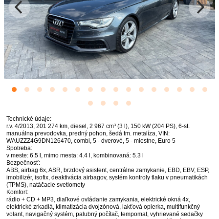
Technické údaje:
r.v. 4/2013, 201 274 km, diesel, 2 967 cm³ (3 l), 150 kW (204 PS), 6-st.
manuálna prevodovka, predný pohon, šedá tm. metalíza, VIN:
WAUZZZ4G9DN126470, combi, 5 - dverové, 5 - miestne, Euro 5
Spotreba:
v meste: 6.5 l, mimo mesta: 4.4 l, kombinovaná: 5.3 l
Bezpečnosť:
ABS, airbag 6x, ASR, brzdový asistent, centrálne zamykanie, EBD, EBV, ESP,
imobilizér, isofix, deaktivácia airbagov, systém kontroly tlaku v pneumatikách
(TPMS), natáčacie svetlomety
Komfort:
rádio + CD + MP3, diaľkové ovládanie zamykania, elektrické okná 4x,
elektrické zrkadlá, klimatizácia dvojzónová, lakťová opierka, multifunkčný
volant, navigačný systém, palubný počítač, tempomat, vyhrievané sedačky