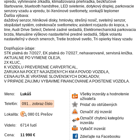
vpredu, vyhrievané zrkadlá, klimatizovaná priehradka, bezkľúčové
štartovanie, bluetooth handsfree, LED svietenie, dotykový displej, parkovacie
senzory vzadu a vpredu, bi-Xenónové svetlomety, vonkajší teplomer
Ďalšia výbava:
dažďový senzor, hliníkové disky, hmlovky, strešný nosič, svetelný senzor,
stop&start systém, ostrekovače svetlometov, asistent rozjazdu do kopca, s
line, Audi Drive Select, Delené zadné sedadlá, Elektromechanická parkovacia
brzda, Manuálne výškovo nastaviteľné predné sedadlá, Stĺpik volantu
nastaviteľný v dvoch smeroch, Tretie brzdové svetlo, Tri opierky hlavy vzadu
Doplňujúce údaje:
STK platná do 7/2027, EK platná do 7/2027, nehavarované, servisná knižka.
AKTUALNE PO VYMENE OLEJA,
2X KLUC,
K VOZIDLU PREVERENIE CARVERTICAL,
ZARUKA NA POCET NAJAZDENYCH KM A POVOD VOZIDLA,
CENA AUTA JE VRATANE SLOVENSKYCH DOKLADOV,
V PRIPADE ZAUJMU VYBAVIME FINANCOVANIE A POISTENIE VOZIDLA.
Meno:
Lukáš
Všetky inzeráty a hodnotenie
užívateľa
Telefón:
091... zobraz číslo
Pridať do obľúbených
Označiť zlý inzerát
Lokalita:
080 01
Prešov
Označiť chybnú kategóriu
inzerátu
Videlo:
6714 ľudí
Vytlačiť inzerát
Cena:
11 990 €
Zdieľajte na Facebooku