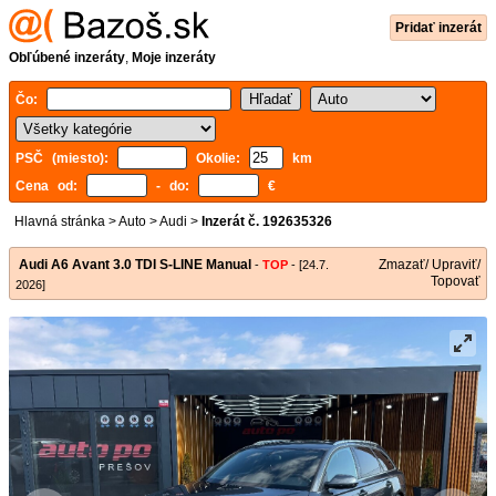
Pridať inzerát
Obľúbené inzeráty
,
Moje inzeráty
Čo:
PSČ (miesto):
Okolie:
km
Cena od:
- do:
€
Hlavná stránka
>
Auto
>
Audi
>
Inzerát č. 192635326
Audi A6 Avant 3.0 TDI S-LINE Manual
Zmazať/ Upraviť/
-
TOP
- [24.7.
Topovať
2026]