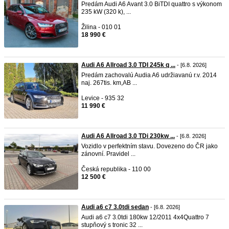
Predám Audi A6 Avant 3.0 BiTDI quattro s výkonom
235 kW (320 k), ...
Žilina - 010 01
18 990 €
Audi A6 Allroad 3.0 TDI 245k q ...
- [6.8. 2026]
Predám zachovalú Audia A6 udržiavanú r.v. 2014
naj. 267tis. km,AB ...
Levice - 935 32
11 990 €
Audi A6 Allroad 3.0 TDi 230kw ...
- [6.8. 2026]
Vozidlo v perfektním stavu. Dovezeno do ČR jako
zánovní. Pravidel ...
Česká republika - 110 00
12 500 €
Audi a6 c7 3.0tdi sedan
- [6.8. 2026]
Audi a6 c7 3.0tdi 180kw 12/2011 4x4Quattro 7
stupňový s tronic 32 ...