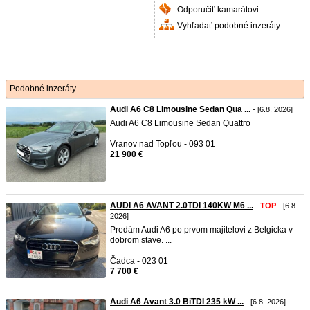
Odporučiť kamarátovi
Vyhľadať podobné inzeráty
Podobné inzeráty
Audi A6 C8 Limousine Sedan Qua ...
- [6.8. 2026]
Audi A6 C8 Limousine Sedan Quattro
Vranov nad Topľou - 093 01
21 900 €
AUDI A6 AVANT 2.0TDI 140KW M6 ...
-
TOP
- [6.8.
2026]
Predám Audi A6 po prvom majitelovi z Belgicka v
dobrom stave. ...
Čadca - 023 01
7 700 €
Audi A6 Avant 3.0 BiTDI 235 kW ...
- [6.8. 2026]