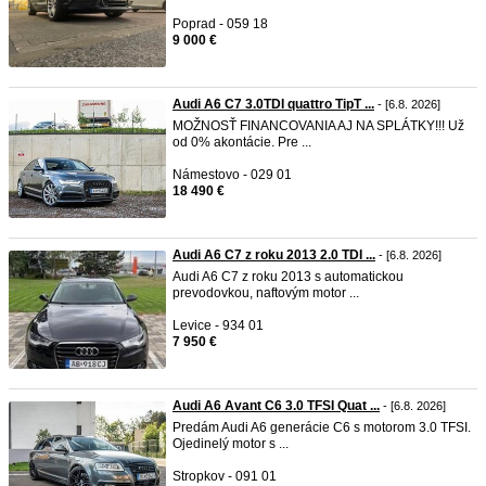
Poprad - 059 18
9 000 €
Audi A6 C7 3.0TDI quattro TipT ...
- [6.8. 2026]
MOŽNOSŤ FINANCOVANIA AJ NA SPLÁTKY!!! Už
od 0% akontácie. Pre ...
Námestovo - 029 01
18 490 €
Audi A6 C7 z roku 2013 2.0 TDI ...
- [6.8. 2026]
Audi A6 C7 z roku 2013 s automatickou
prevodovkou, naftovým motor ...
Levice - 934 01
7 950 €
Audi A6 Avant C6 3.0 TFSI Quat ...
- [6.8. 2026]
Predám Audi A6 generácie C6 s motorom 3.0 TFSI.
Ojedinelý motor s ...
Stropkov - 091 01