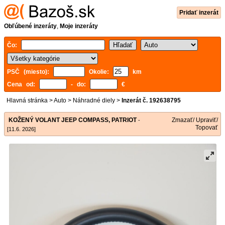
Pridať inzerát
Obľúbené inzeráty
,
Moje inzeráty
Čo:
PSČ (miesto):
Okolie:
km
Cena od:
- do:
€
Hlavná stránka
>
Auto
>
Náhradné diely
>
Inzerát č. 192638795
KOŽENÝ VOLANT JEEP COMPASS, PATRIOT
Zmazať/ Upraviť/
-
Topovať
[11.6. 2026]