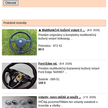
Odoslať
Podobné inzeráty
🔥 Multifunkčný kožený volant V ...
- [8.8. 2026]
Predám originálny a kompletny multifunkčný
kožený volant Volkswag ...
Prievidza - 972 42
80 €
Ford Edge nd.
- [8.8. 2026]
Predám multifunkčný trojramený kožený volant
Ford Edge Tel/0907 ...
Svidník - 089 01
100 €
volanty -novo obšité aj použit ...
- [7.8. 2026]
!!!!Čítaj pozorne!!!!Mám len volanty uvedené v
inzeráte a všetky ...