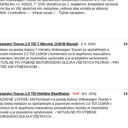
ám Volkswagen Touran so spoľahlivým dieselovým motorom 2.0 TDI (110
183tis km, r.v. 3/2023, 7° DSG Vozidlo je po 1. majiteľovi, kompletná servisná
ória iba vo VW, skutočné km, nebúrane, celkový stav vozidla je výborný.
VA: Comfortline ✅ - Virtual cocpit ✅ - Ťažné zariadeni ...
swagen Touran 2.0 TDI 7-Miestne 110KW Manuál
14
- [7.8. 2026]
kam na predaj krásny 7-miestny Volkswagen Touran so spoľahlivým a
rným motorom 2.0 TDI 110KW v kombinácii so 6-stupňovou manuálnou
odovkou.Vozidlo je maximálne zachovalé a je pravidelne servisované.
KTUÁLNE PO VÝMENE MOTOROVÉHO OLEJA A VŠETKYCH FILTROV ✅️PRI
TISÍC KM VÝMENA KOM ...
swagen Touran 2.0 TDI Highline BlueMotion
14
-
TOP
- [8.8. 2026]
AZDENÉ 134TISÍC KM Ponúkam na predaj krásny Volkswagen Touran v
ej šedej metalíze so spoľahlivým a úsporným motorom 2.0 TDI 110KW v
inácii so 6-stupňovou manuálnou prevodovkou.Vozidlo je maximálne
ovalé a je pravidelne servisované. ✅️AKTUÁLNE PO VÝMENE
OROVÉHO OLEJA A VŠETKYCH ...