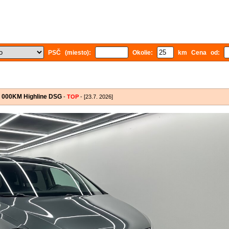
PSČ (miesto):
Okolie:
km Cena od:
3 000KM Highline DSG
-
TOP
- [23.7. 2026]