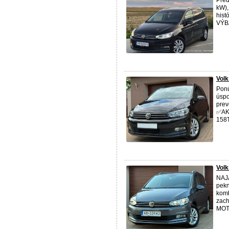
Pred
kW),
hist
VÝBA
Volk
Ponú
úspo
prev
✅️A
158
Volk
NAJ
pekn
komb
zach
MOT