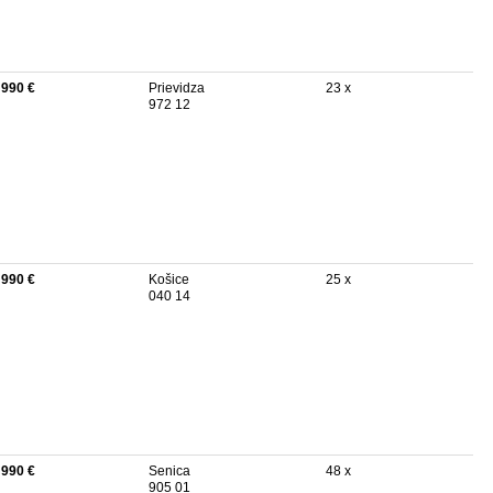
 990 €
Prievidza
23 x
972 12
 990 €
Košice
25 x
040 14
 990 €
Senica
48 x
905 01