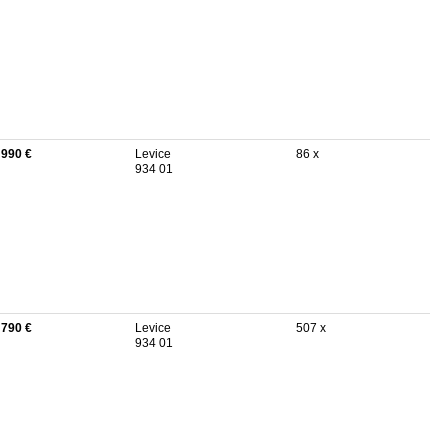
 990 €
Levice
86 x
934 01
 790 €
Levice
507 x
934 01