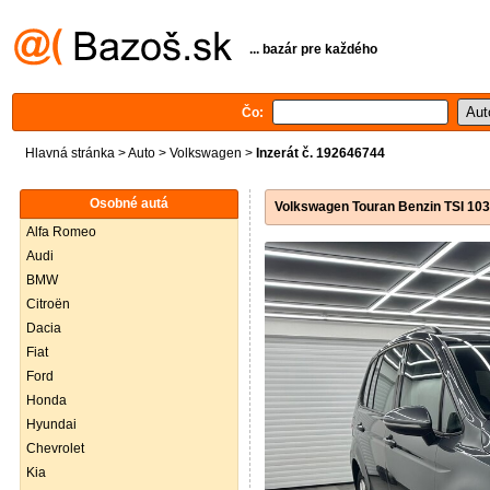
... bazár pre každého
Čo:
Hlavná stránka
>
Auto
>
Volkswagen
>
Inzerát č. 192646744
Osobné autá
Volkswagen Touran Benzin TSI 10
Alfa Romeo
Audi
BMW
Citroën
Dacia
Fiat
Ford
Honda
Hyundai
Chevrolet
Kia