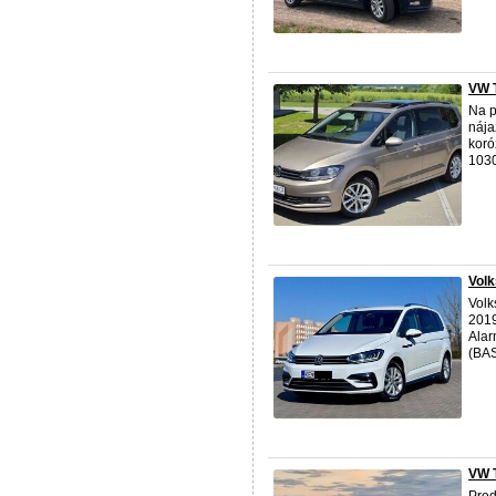
VW 
Na p
nája
koró
1030
Volk
Volk
2019
Alar
(BAS
VW T