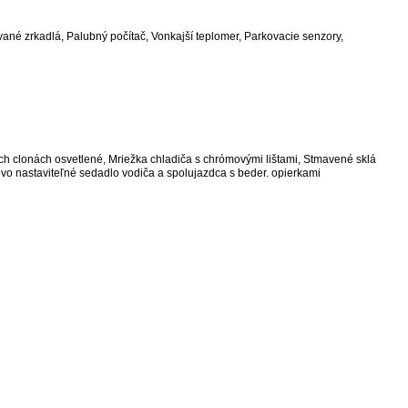
vané zrkadlá, Palubný počítač, Vonkajší teplomer, Parkovacie senzory,
ch clonách osvetlené, Mriežka chladiča s chrómovými lištami, Stmavené sklá
vo nastaviteľné sedadlo vodiča a spolujazdca s beder. opierkami