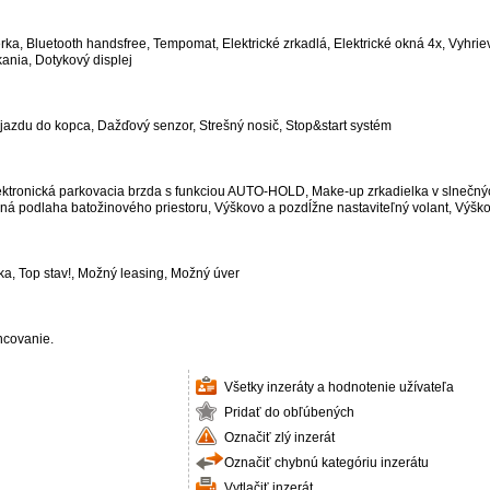
ka, Bluetooth handsfree, Tempomat, Elektrické zrkadlá, Elektrické okná 4x, Vyhrie
ania, Dotykový displej
ozjazdu do kopca, Dažďový senzor, Strešný nosič, Stop&start systém
Elektronická parkovacia brzda s funkciou AUTO-HOLD, Make-up zrkadielka v slnečný
lná podlaha batožinového priestoru, Výškovo a pozdĺžne nastaviteľný volant, Výško
ka, Top stav!, Možný leasing, Možný úver
ncovanie.
Všetky inzeráty a hodnotenie užívateľa
Pridať do obľúbených
Označiť zlý inzerát
Označiť chybnú kategóriu inzerátu
Vytlačiť inzerát