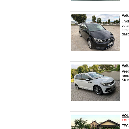
Volk
...v
vola
temp
dazd
Volk
Pred
reme
SK,
VOL
TOP
TECH