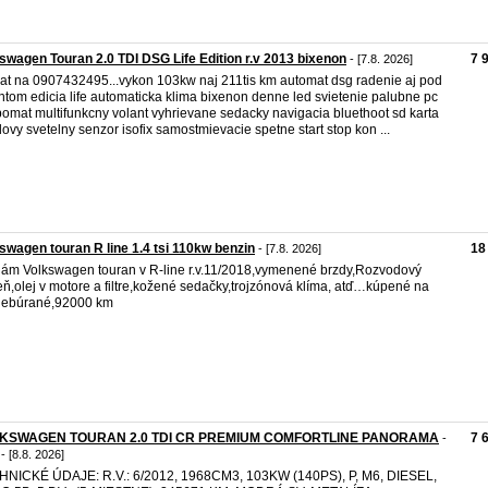
swagen Touran 2.0 TDI DSG Life Edition r.v 2013 bixenon
7 
- [7.8. 2026]
olat na 0907432495...vykon 103kw naj 211tis km automat dsg radenie aj pod
ntom edicia life automaticka klima bixenon denne led svietenie palubne pc
omat multifunkcny volant vyhrievane sedacky navigacia bluethoot sd karta
ovy svetelny senzor isofix samostmievacie spetne start stop kon ...
swagen touran R line 1.4 tsi 110kw benzin
18
- [7.8. 2026]
ám Volkswagen touran v R-line r.v.11/2018,vymenené brzdy,Rozvodový
ň,olej v motore a filtre,kožené sedačky,trojzónová klíma, atď…kúpené na
nebúrané,92000 km
KSWAGEN TOURAN 2.0 TDI CR PREMIUM COMFORTLINE PANORAMA
7 
-
- [8.8. 2026]
NICKÉ ÚDAJE: R.V.: 6/2012, 1968CM3, 103KW (140PS), P, M6, DIESEL,