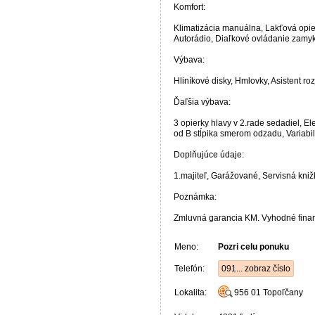
Komfort:
Klimatizácia manuálna, Lakťová opier
Autorádio, Diaľkové ovládanie zamyk
Výbava:
Hliníkové disky, Hmlovky, Asistent r
Ďaľšia výbava:
3 opierky hlavy v 2.rade sedadiel, 
od B stĺpika smerom odzadu, Variabi
Doplňujúce údaje:
1.majiteľ, Garážované, Servisná kniž
Poznámka:
Zmluvná garancia KM. Vyhodné fina
Meno:
Pozri celu ponuku
Telefón:
091... zobraz číslo
Lokalita:
956 01
Topoľčany