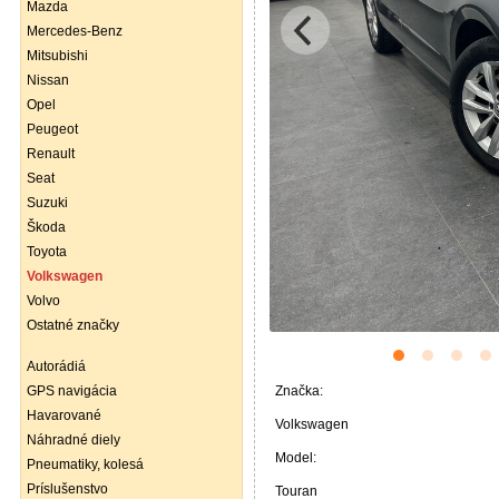
Mazda
Mercedes-Benz
Mitsubishi
Nissan
Opel
Peugeot
Renault
Seat
Suzuki
Škoda
Toyota
Volkswagen
Volvo
Ostatné značky
Autorádiá
GPS navigácia
Značka:
Havarované
Volkswagen
Náhradné diely
Model:
Pneumatiky, kolesá
Príslušenstvo
Touran