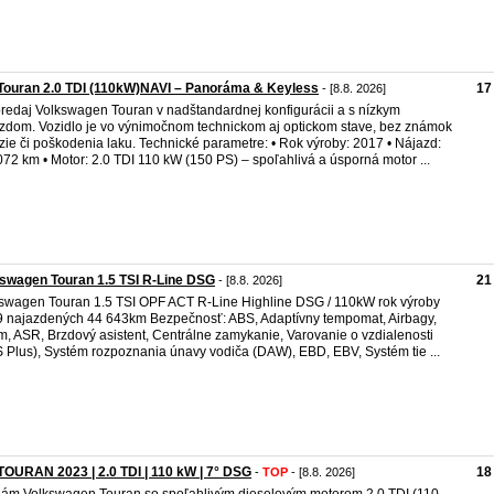
Touran 2.0 TDI (110kW)NAVI – Panoráma & Keyless
17
- [8.8. 2026]
redaj Volkswagen Touran v nadštandardnej konfigurácii a s nízkym
zdom. Vozidlo je vo výnimočnom technickom aj optickom stave, bez známok
zie či poškodenia laku. Technické parametre: • Rok výroby: 2017 • Nájazd:
72 km • Motor: 2.0 TDI 110 kW (150 PS) – spoľahlivá a úsporná motor ...
swagen Touran 1.5 TSI R-Line DSG
21
- [8.8. 2026]
swagen Touran 1.5 TSI OPF ACT R-Line Highline DSG / 110kW rok výroby
 najazdených 44 643km Bezpečnosť: ABS, Adaptívny tempomat, Airbagy,
m, ASR, Brzdový asistent, Centrálne zamykanie, Varovanie o vzdialenosti
 Plus), Systém rozpoznania únavy vodiča (DAW), EBD, EBV, Systém tie ...
OURAN 2023 | 2.0 TDI | 110 kW | 7° DSG
18
-
TOP
- [8.8. 2026]