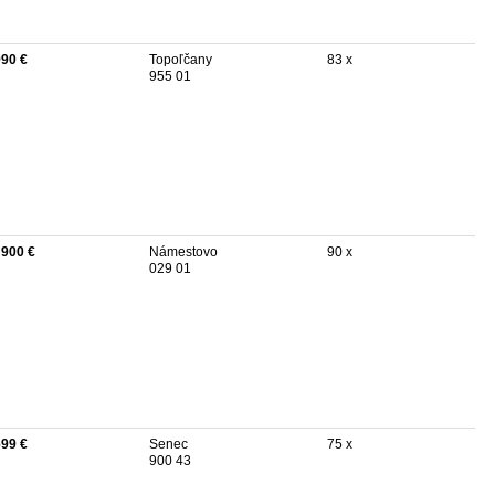
990 €
Topoľčany
83 x
955 01
 900 €
Námestovo
90 x
029 01
699 €
Senec
75 x
900 43