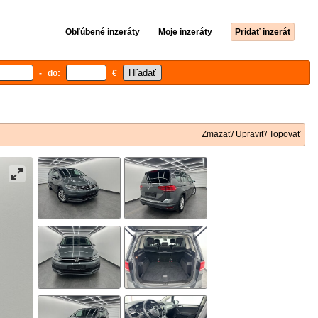
Obľúbené inzeráty
Moje inzeráty
Pridať inzerát
- do:
€
Zmazať/ Upraviť/ Topovať