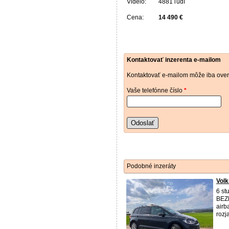
Videlo:
4881 ľudí
Cena:
14 490 €
Kontaktovať inzerenta e-mailom
Kontaktovať e-mailom môže iba over
Vaše telefónne číslo
*
Odoslať
Podobné inzeráty
Volk
6 st
BEZP
airb
rozj