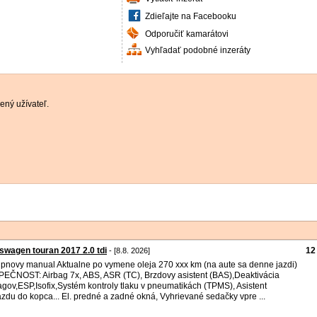
Zdieľajte na Facebooku
Odporučiť kamarátovi
Vyhľadať podobné inzeráty
ený užívateľ.
swagen touran 2017 2.0 tdi
12
- [8.8. 2026]
upnovy manual Aktualne po vymene oleja 270 xxx km (na aute sa denne jazdi)
EČNOST: Airbag 7x, ABS, ASR (TC), Brzdovy asistent (BAS),Deaktivácia
agov,ESP,Isofix,Systém kontroly tlaku v pneumatikách (TPMS), Asistent
azdu do kopca... El. predné a zadné okná, Vyhrievané sedačky vpre ...