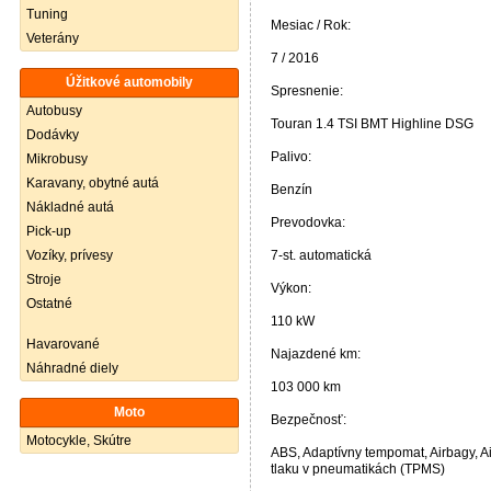
Tuning
Mesiac / Rok:
Veterány
7 / 2016
Úžitkové automobily
Spresnenie:
Autobusy
Touran 1.4 TSI BMT Highline DSG
Dodávky
Palivo:
Mikrobusy
Karavany, obytné autá
Benzín
Nákladné autá
Prevodovka:
Pick-up
Vozíky, prívesy
7-st. automatická
Stroje
Výkon:
Ostatné
110 kW
Havarované
Najazdené km:
Náhradné diely
103 000 km
Moto
Bezpečnosť:
Motocykle, Skútre
ABS, Adaptívny tempomat, Airbagy, Ai
tlaku v pneumatikách (TPMS)