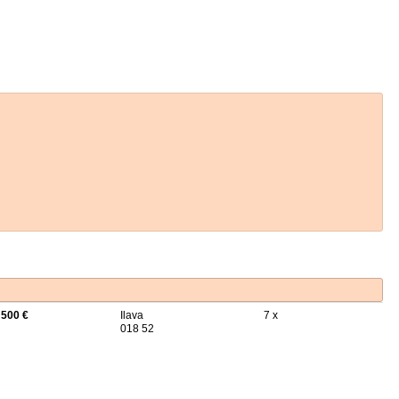
 500 €
Ilava
7 x
018 52