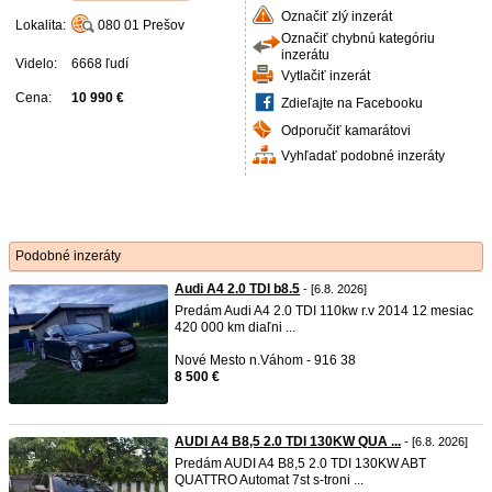
Označiť zlý inzerát
Lokalita:
080 01
Prešov
Označiť chybnú kategóriu
inzerátu
Videlo:
6668 ľudí
Vytlačiť inzerát
Cena:
10 990 €
Zdieľajte na Facebooku
Odporučiť kamarátovi
Vyhľadať podobné inzeráty
Podobné inzeráty
Audi A4 2.0 TDI b8.5
- [6.8. 2026]
Predám Audi A4 2.0 TDI 110kw r.v 2014 12 mesiac
420 000 km diaľni ...
Nové Mesto n.Váhom - 916 38
8 500 €
AUDI A4 B8,5 2.0 TDI 130KW QUA ...
- [6.8. 2026]
Predám AUDI A4 B8,5 2.0 TDI 130KW ABT
QUATTRO Automat 7st s-troni ...