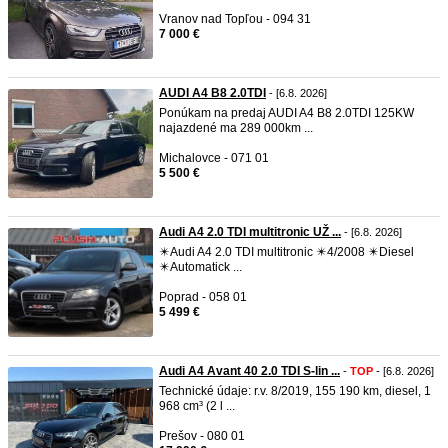
Vranov nad Topľou - 094 31
7 000 €
AUDI A4 B8 2.0TDI
- [6.8. 2026]
Ponúkam na predaj AUDI A4 B8 2.0TDI 125KW
najazdené ma 289 000km ...
Michalovce - 071 01
5 500 €
Audi A4 2.0 TDI multitronic UŽ ...
- [6.8. 2026]
✴️Audi A4 2.0 TDI multitronic ✴️4/2008 ✴️Diesel
✴️Automatick ...
Poprad - 058 01
5 499 €
Audi A4 Avant 40 2.0 TDI S-lin ...
-
TOP
- [6.8. 2026]
Technické údaje: r.v. 8/2019, 155 190 km, diesel, 1
968 cm³ (2 l ...
Prešov - 080 01