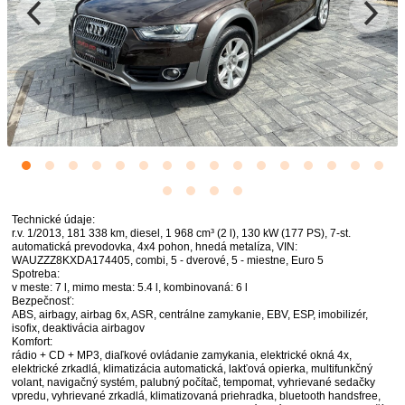
Technické údaje:
r.v. 1/2013, 181 338 km, diesel, 1 968 cm³ (2 l), 130 kW (177 PS), 7-st.
automatická prevodovka, 4x4 pohon, hnedá metalíza, VIN:
WAUZZZ8KXDA174405, combi, 5 - dverové, 5 - miestne, Euro 5
Spotreba:
v meste: 7 l, mimo mesta: 5.4 l, kombinovaná: 6 l
Bezpečnosť:
ABS, airbagy, airbag 6x, ASR, centrálne zamykanie, EBV, ESP, imobilizér,
isofix, deaktivácia airbagov
Komfort:
rádio + CD + MP3, diaľkové ovládanie zamykania, elektrické okná 4x,
elektrické zrkadlá, klimatizácia automatická, lakťová opierka, multifunkčný
volant, navigačný systém, palubný počítač, tempomat, vyhrievané sedačky
vpredu, vyhrievané zrkadlá, klimatizovaná priehradka, bluetooth handsfree,