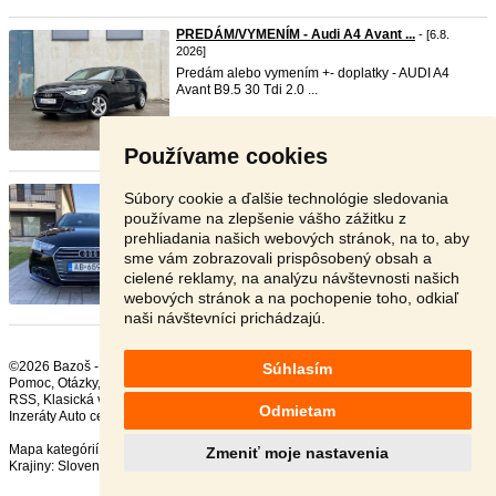
PREDÁM/VYMENÍM - Audi A4 Avant ...
- [6.8.
2026]
Predám alebo vymením +- doplatky - AUDI A4
Avant B9.5 30 Tdi 2.0 ...
Trenčín - 911 01
16 490 €
Používame cookies
AUDI A4 AVANT B9 2.0 TDi model ...
- [6.8. 2026]
Súbory cookie a ďalšie technológie sledovania
A4 AVANT AUTOMAT B9 1968cm3 140kw Automat-
používame na zlepšenie vášho zážitku z
A7 r.v.2016 319000km ...
prehliadania našich webových stránok, na to, aby
sme vám zobrazovali prispôsobený obsah a
Pezinok - 902 01
cielené reklamy, na analýzu návštevnosti našich
10 000 €
webových stránok a na pochopenie toho, odkiaľ
naši návštevníci prichádzajú.
©2026 Bazoš -
Inzercia, bazár Audi
Súhlasím
Pomoc
,
Otázky
,
Hodnotenie
,
Kontakt
,
Reklama
,
Podmienky
,
Ochrana údajov
,
RSS
,
Odmietam
Inzeráty Auto celkom:
232686
, za 24 hodín:
12320
Mapa kategórií
,
Najvyhľadávanejšie výrazy
Zmeniť moje nastavenia
Krajiny:
Slovensko
,
Česká republika
,
Poľsko
,
Rakúsko