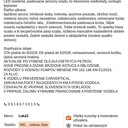
LED svietenie, parkovacie senzory vzadu, bi-Xenónové svetlomety, vonkajší
teplomer
Ďalšia výbava:
dažďový senzor, hliníkové disky, hmlovky, sezónne prezutie, strešný nosič,
svetelný senzor, ťažné zariadenie, ostrekovače svetlometov, vyhrievané trysky
ostrekovača čelného skla, , Elektromechanická parkovacia brzda, Stĺpik
volantu nastaviteľný v dvoch smeroch, Tretie brzdové svetlo, Tri opierky hlavy
vzadu a tri bezpečnostné pásy vzadu, Výškovo manuálne nastaviteľné obidve
predné sedadlá, Zadné sedadlá delené a sklápateľné (modely quattro
sériovo)
Doplňujúce údaje:
STK platná do 6/2028, EK platná do 6/2028, nehavarované, servisná knižka,
úplná servisná história.
AKTUALNE PO VYMENE OLEJA A VSETKYCH FILTROV,
NOVE PREDNE A ZADNE BRZDOVE KOTUCE A OBLOZENIE,
ROZVODY S VODNOU PUMPOU MENENE PRI 162.196 KM 01/2024,
2X KLUC,
K VOZIDLU PREVERENIE CARVERTICAL,
ZARUKA NA POCET NAJAZDENYCH KM A POVOD VOZIDLA,
CENA AUTA JE VRATANE SLOVENSKYCH DOKLADOV,
V PRIPADE ZAUJMU VYBAVIME FINANCOVANIE A POISTENIE VOZIDLA.
📞 0 9 1 8 6 7 3 0 1 3 📞
Meno:
Lukáš
Všetky inzeráty a hodnotenie
užívateľa
Telefón:
091... zobraz číslo
Pridať do obľúbených