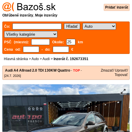
Pridať inzerát
Obľúbené inzeráty
,
Moje inzeráty
Čo:
PSČ (miesto):
Okolie:
km
Cena od:
- do:
€
Hlavná stránka
>
Auto
>
Audi
>
Inzerát č. 192673351
Audi A4 Allroad 2.0 TDI 130KW Quattro
Zmazať/ Upraviť/
-
TOP
-
Topovať
[24.7. 2026]