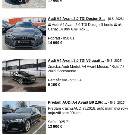
17 990 €
Audi A4 Avant 2.0 TDI Design S ...
- [6.8. 2026]
🚘 Audi A4 Avant 2.0 TDI Design S tronic 🚘 💰
Cena: 14 999 € 📅 Rok ...
Poprad - 058 01
14 999 €
Audi A4 Avant 3.0 TDI V6 quatt ...
- [6.8. 2026]
Značka: Audi Model: A4 Avant Mesiac / Rok: 7 /
2009 Spresnenie ...
Partizánske - 956 34
6 100 €
Predam AUDI A4 Avant B9 2,0td ...
- [6.8. 2026]
Predam krasnu AUDI rv.2018, auto mam dva roky
najazdil som 90t km ...
Šaľa - 925 71
13 900 €