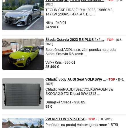
VW Arteon,SB,2.0TDI,147KW,8890 ...
-
TOP
- [6.8.
2026]
TECHNICKÉ ÚDAJE: R.V.: 2022, 1968CM3,
147KW (200PS), 4X4, A7, DIE ...
Nitra - 949 01
24 990 €
Škoda Octavia 2023 RS PLUS 4x4 ...
-
TOP
- [6.8.
2026]
Spoločnost ADDL s.r.o. vám ponúka na predaj
Škodu Octaviu RS komb ...
Veľký Krtíš - 990 01
25 490 €
Chladič vody AUDI Seat VOLKSWA ...
-
TOP
- [6.8.
2026]
Chladič vody AUDI Seat VOLKSWAGEN
vw
ŠKODA 2.0 TDI Diesel 5WA1212 ...
Dunajská Streda - 930 05
99 €
VW ARTEON 1.5TSI DSG
-
TOP
- [6.8. 2026]
Ponúkam na predaj Volkswagen
arteon
1.5TSI