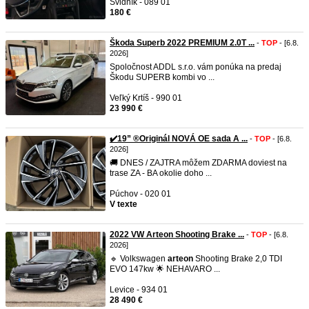
Svidník - 089 01
180 €
Škoda Superb 2022 PREMIUM 2.0T ...
-
TOP
- [6.8.
2026]
Spoločnost ADDL s.r.o. vám ponúka na predaj
Škodu SUPERB kombi vo ...
Veľký Krtíš - 990 01
23 990 €
✔️19” ®Originál NOVÁ OE sada A ...
-
TOP
- [6.8.
2026]
🚚 DNES / ZAJTRA môžem ZDARMA doviest na
trase ZA - BA okolie doho ...
Púchov - 020 01
V texte
2022 VW Arteon Shooting Brake ...
-
TOP
- [6.8.
2026]
🔹 Volkswagen
arteon
Shooting Brake 2,0 TDI
EVO 147kw 🌟 NEHAVARO ...
Levice - 934 01
28 490 €