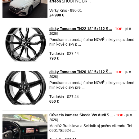
arteon
SHOOTING BR ...
Veľký Krtíš - 990 01
24 990 €
disky Tomason TN22 18" 5x112 S ...
-
TOP
- [6.8.
2026]
Ponúkam na predaj úplne NOVÉ, nikdy nejazdené
hliníkové disky p ...
Tvrdošín - 027 44
790 €
disky Tomason TN20 18" 5x112 Š ...
-
TOP
- [6.8.
2026]
Ponúkam na predaj úplne NOVÉ, nikdy nejazdené
hliníkové disky pre ...
Tvrdošín - 027 44
650 €
Cúvacia kamera Škoda Vw Audi S ...
-
TOP
- [6.8.
2026]
Montáž Bratislava a Svidník aj počas víkendu. Tel:
0901785924 ...