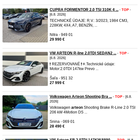
CUPRA FORMENTOR 2.0 TSI 310K 4 ...
-
TOP
-
[6.8. 2026]
TECHNICKÉ ÚDAJE: R.V.: 3/2023, 1984 CM3,
228KW, 4X4, A7, BENZÍN, ...
Nitra - 949 01
29 990 €
VW ARTEON R-line 2.0TDI SEDAN2 ...
-
TOP
-
[6.8. 2026]
❗️ REZERVOVANÉ ❗️✳️.Technické údaje:
Motor:2.0TDI 147kw Prevo ...
Šaľa - 951 32
27 999 €
Volkswagen Arteon Shooting Bra ...
-
TOP
- [6.8.
2026]
Volkswagen
arteon
Shooting Brake R-Line 2.0 TSI
206 kW 4Motion DS ...
Snina - 069 01
28 490 €