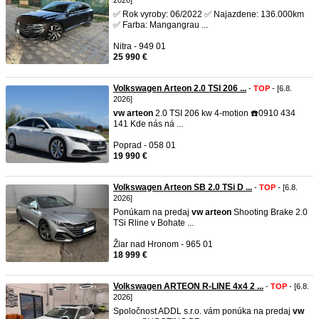
2026]
✅ Rok vyroby: 06/2022 ✅ Najazdene: 136.000km
✅ Farba: Mangangrau ...
Nitra - 949 01
25 990 €
Volkswagen Arteon 2.0 TSI 206 ...
-
TOP
- [6.8.
2026]
vw
arteon
2.0 TSI 206 kw 4-motion ☎️0910 434
141 Kde nás ná ...
Poprad - 058 01
19 990 €
Volkswagen Arteon SB 2.0 TSi D ...
-
TOP
- [6.8.
2026]
Ponúkam na predaj
vw
arteon
Shooting Brake 2.0
TSi Rline v Bohate ...
Žiar nad Hronom - 965 01
18 999 €
Volkswagen ARTEON R-LINE 4x4 2 ...
-
TOP
- [6.8.
2026]
Spoločnost ADDL s.r.o. vám ponúka na predaj
vw