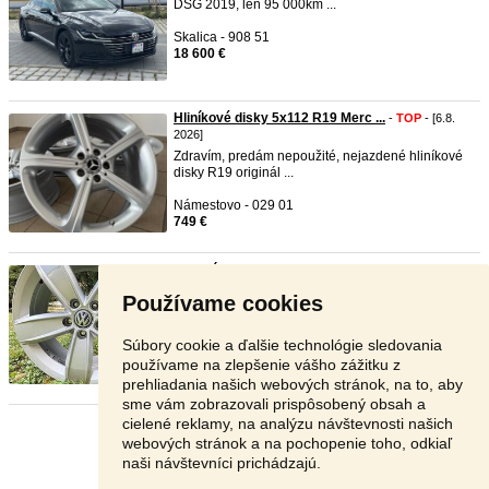
DSG 2019, len 95 000km ...
Skalica - 908 51
18 600 €
Hliníkové disky 5x112 R19 Merc ...
-
TOP
- [6.8.
2026]
Zdravím, predám nepoužité, nejazdené hliníkové
disky R19 originál ...
Námestovo - 029 01
749 €
Elektróny Volkswagen R17 5x112 ...
-
TOP
- [6.8.
2026]
Používame cookies
Parametre: * Rozmer: 6.5Jx17H2 * R17 * 5x112 *
ET38 * Stredo ...
Súbory cookie a ďalšie technológie sledovania
Nové Mesto n.Váhom - 915 01
používame na zlepšenie vášho zážitku z
290 €
prehliadania našich webových stránok, na to, aby
sme vám zobrazovali prispôsobený obsah a
cielené reklamy, na analýzu návštevnosti našich
Stránka:
1
2
3
Ďalšia
webových stránok a na pochopenie toho, odkiaľ
naši návštevníci prichádzajú.