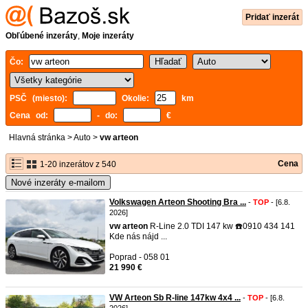
Pridať inzerát
Obľúbené inzeráty
,
Moje inzeráty
Čo:
PSČ (miesto):
Okolie:
km
Cena od:
- do:
€
Hlavná stránka
>
Auto
>
vw arteon
Cena
1-20 inzerátov z 540
Nové inzeráty e-mailom
Volkswagen Arteon Shooting Bra ...
-
TOP
- [6.8.
2026]
vw
arteon
R-Line 2.0 TDI 147 kw ☎️0910 434 141
Kde nás nájd ...
Poprad - 058 01
21 990 €
VW Arteon Sb R-line 147kw 4x4 ...
-
TOP
- [6.8.