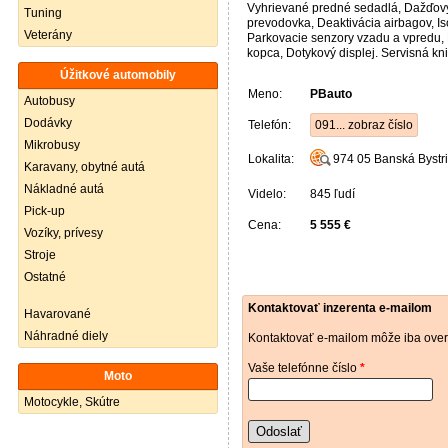
Vyhrievané predné sedadlá, Dažďový s
Tuning
prevodovka, Deaktivácia airbagov, Is
Veterány
Parkovacie senzory vzadu a vpredu, H
kopca, Dotykový displej. Servisná k
Úžitkové automobily
Meno:
PBauto
Autobusy
Dodávky
Telefón:
091... zobraz číslo
Mikrobusy
Lokalita:
974 05
Banská Bystr
Karavany, obytné autá
Nákladné autá
Videlo:
845 ľudí
Pick-up
Cena:
5 555 €
Vozíky, prívesy
Stroje
Ostatné
Kontaktovať inzerenta e-mailom
Havarované
Náhradné diely
Kontaktovať e-mailom môže iba over
Vaše telefónne číslo
*
Moto
Motocykle, Skútre
Odoslať