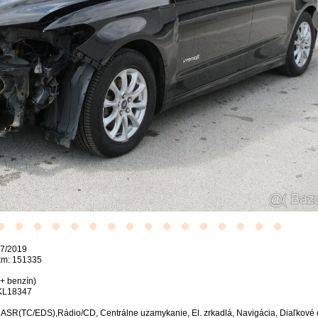
 7/2019
km: 151335
 + benzín)
KL18347
, ASR(TC/EDS),Rádio/CD, Centrálne uzamykanie, El. zrkadlá, Navigácia, Diaľkové o