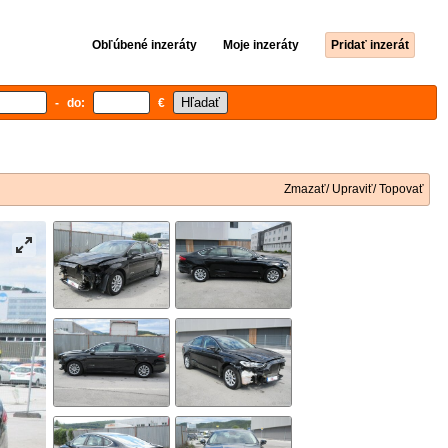
Obľúbené inzeráty
Moje inzeráty
Pridať inzerát
- do:
€
Zmazať/ Upraviť/ Topovať