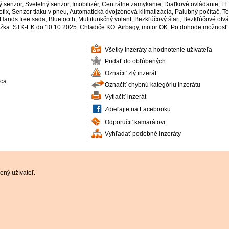
enzor, Svetelný senzor, Imobilizér, Centrálne zamykanie, Diaľkové ovládanie, El. 
ofix, Senzor tlaku v pneu, Automatická dvojzónová klimatizácia, Palubný počítač, 
ands free sada, Bluetooth, Multifunkčný volant, Bezkľúčový štart, Bezkľúčové otvára
nižka. STK-EK do 10.10.2025. Chladiče KO. Airbagy, motor OK. Po dohode možnosť
Všetky inzeráty a hodnotenie užívateľa
Pridať do obľúbených
Označiť zlý inzerát
ica
Označiť chybnú kategóriu inzerátu
Vytlačiť inzerát
Zdieľajte na Facebooku
Odporučiť kamarátovi
Vyhľadať podobné inzeráty
ený užívateľ.