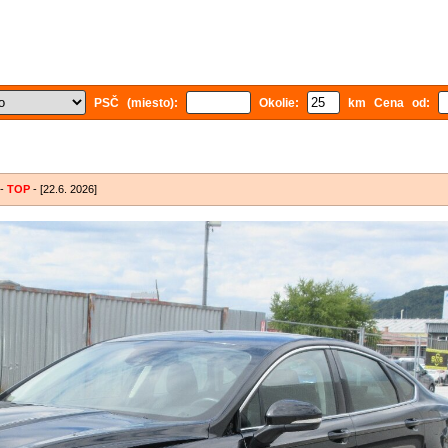
PSČ (miesto):
Okolie:
km Cena od:
-
TOP
- [22.6. 2026]