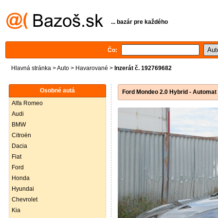
... bazár pre každého
Čo:
Hlavná stránka
>
Auto
>
Havarované
>
Inzerát č. 192769682
Osobné autá
Ford Mondeo 2.0 Hybrid - Automat
Alfa Romeo
Audi
BMW
Citroën
Dacia
Fiat
Ford
Honda
Hyundai
Chevrolet
Kia