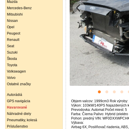
Mazda
Mercedes-Benz
Mitsubishi
Nissan
Opel
Peugeot
Renault
Seat
Suzuki
Škoda
Toyota
Volkswagen
Volvo
Ostatné značky
Autorádiá
GPS navigácia
Objem valcov: 1999cm3 Rok výroby:
Výkon: 103kW/140PS Najazdených 
Havarované
Prevodovka: Automat Počet miest: 5
Náhradné diely
Farba: Čierna Palivo: Hybrid (elektro
Pohon: predný VIN: WF0DXXWPCH
Pneumatiky, kolesá
Výbava:
Príslušenstvo
Airbag 6X, Posilňovač riadenia, ABS