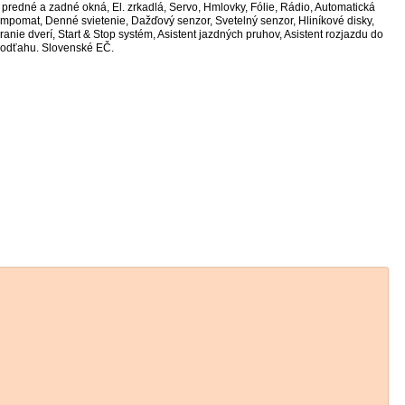
predné a zadné okná, El. zrkadlá, Servo, Hmlovky, Fólie, Rádio, Automatická
Tempomat, Denné svietenie, Dažďový senzor, Svetelný senzor, Hliníkové disky,
nie dverí, Start & Stop systém, Asistent jazdných pruhov, Asistent rozjazdu do
 odťahu. Slovenské EČ.