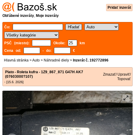
Pridať inzerát
Obľúbené inzeráty
,
Moje inzeráty
Čo:
PSČ (miesto):
Okolie:
km
Cena od:
- do:
€
Hlavná stránka
>
Auto
>
Náhradné diely
>
Inzerát č. 192772896
Plato - Roleta kufra - 1Z9_867_871 G47H AK7
Zmazať/ Upraviť/
(07603000?107)
Topovať
- [15.6. 2026]