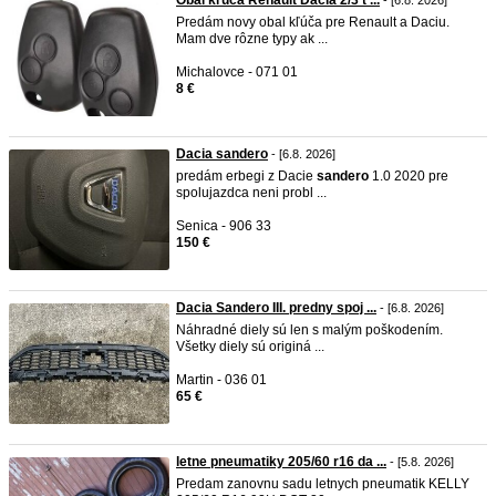
Obal kľúča Renault Dacia 2/3 t ...
- [6.8. 2026]
Predám novy obal kľúča pre Renault a Daciu.
Mam dve rôzne typy ak ...
Michalovce - 071 01
8 €
Dacia sandero
- [6.8. 2026]
predám erbegi z Dacie
sandero
1.0 2020 pre
spolujazdca neni probl ...
Senica - 906 33
150 €
Dacia Sandero III. predny spoj ...
- [6.8. 2026]
Náhradné diely sú len s malým poškodením.
Všetky diely sú originá ...
Martin - 036 01
65 €
letne pneumatiky 205/60 r16 da ...
- [5.8. 2026]
Predam zanovnu sadu letnych pneumatik KELLY