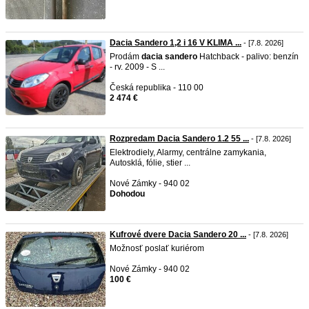
Dacia Sandero 1,2 i 16 V KLIMA ...
- [7.8. 2026]
Prodám
dacia
sandero
Hatchback - palivo: benzín
- rv. 2009 - S ...
Česká republika - 110 00
2 474 €
Rozpredam Dacia Sandero 1.2 55 ...
- [7.8. 2026]
Elektrodiely, Alarmy, centrálne zamykania,
Autosklá, fólie, stier ...
Nové Zámky - 940 02
Dohodou
Kufrové dvere Dacia Sandero 20 ...
- [7.8. 2026]
Možnosť poslať kuriérom
Nové Zámky - 940 02
100 €