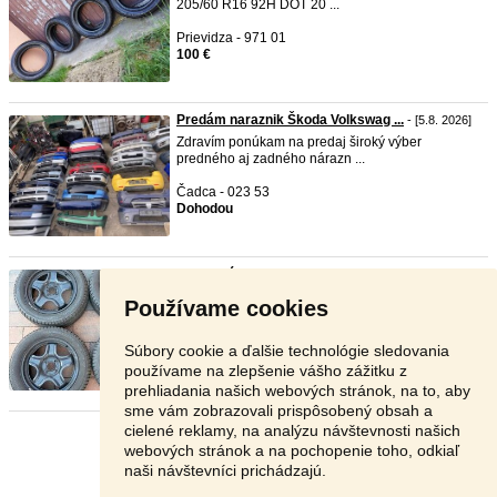
205/60 R16 92H DOT 20 ...
Prievidza - 971 01
100 €
Predám naraznik Škoda Volkswag ...
- [5.8. 2026]
Zdravím ponúkam na predaj široký výber
predného aj zadného nárazn ...
Čadca - 023 53
Dohodou
Plechové disky Renault/Dacia R ...
- [5.8. 2026]
Kontakt: +421907788762 Predám plechové disky
Používame cookies
Renault/
dacia
s p ...
Nové Zámky - 943 42
Súbory cookie a ďalšie technológie sledovania
180 €
používame na zlepšenie vášho zážitku z
prehliadania našich webových stránok, na to, aby
sme vám zobrazovali prispôsobený obsah a
cielené reklamy, na analýzu návštevnosti našich
Stránka:
1
2
3
Ďalšia
webových stránok a na pochopenie toho, odkiaľ
naši návštevníci prichádzajú.