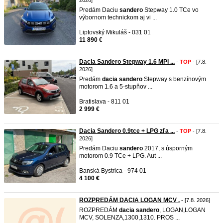
2026]
Predám Daciu
sandero
Stepway 1.0 TCe vo
výbornom technickom aj vi ...
Liptovský Mikuláš - 031 01
11 890 €
Dacia Sandero Stepway 1.6 MPI ...
-
TOP
- [7.8.
2026]
Predám
dacia
sandero
Stepway s benzínovým
motorom 1.6 a 5-stupňov ...
Bratislava - 811 01
2 999 €
Dacia Sandero 0.9tce + LPG zľa ...
-
TOP
- [7.8.
2026]
Predám Daciu
sandero
2017, s úsporným
motorom 0.9 TCe + LPG. Aut ...
Banská Bystrica - 974 01
4 100 €
ROZPREDÁM DACIA LOGAN MCV .
- [7.8. 2026]
ROZPREDÁM
dacia
sandero
, LOGAN,LOGAN
MCV, SOLENZA,1300,1310. PROS ...