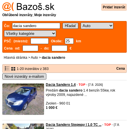
Pridať inzerát
Obľúbené inzeráty
,
Moje inzeráty
Čo:
PSČ (miesto):
Okolie:
km
Cena od:
- do:
€
Hlavná stránka
>
Auto
>
dacia sandero
Cena
1-20 inzerátov z 383
Nové inzeráty e-mailom
Dacia Sandero 1.4
-
TOP
- [7.8. 2026]
Predám
dacia
sandero
1.4 benzín 55kw, rok
výroby 2009, najazdené ...
Zvolen - 960 01
1 000 €
Dacia Sandero Stepway | 1.0 TC ...
-
TOP
- [7.8.