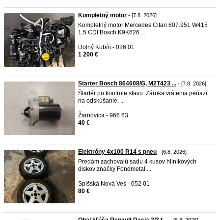
Kompletný motor
- [7.8. 2026]
Kompletný motor Mercedes Citan 607.951 W415
1.5 CDI Bosch K9K626 ...
Dolný Kubín - 026 01
1 200 €
Starter Bosch 864608/G, M2T423 ...
- [7.8. 2026]
Štartér po kontrole stavu. Záruka vrátenia peňazí
na odskúšanie. ...
Žarnovica - 966 63
40 €
Elektróny 4x100 R14 s pneu
- [6.8. 2026]
Predám zachovalú sadu 4 kusov hliníkových
diskov značky Fondmetal ...
Spišská Nová Ves - 052 01
80 €